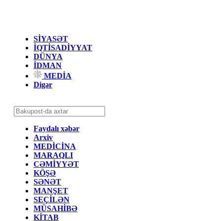
SİYASƏT
İQTİSADİYYAT
DÜNYA
İDMAN
MEDİA
Digər
Faydalı xəbər
Arxiv
MEDİCİNA
MARAQLI
CƏMİYYƏT
KÖŞƏ
SƏNƏT
MANŞET
SEÇİLƏN
MÜSAHİBƏ
KİTAB