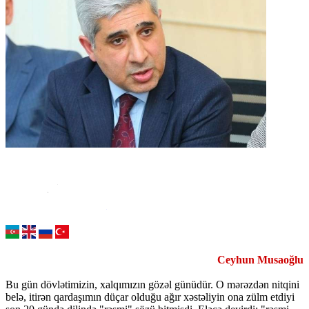
Ceyhun Musaoğlu
Bu gün dövlətimizin, xalqımızın gözəl günüdür. O mərəzdən nitqini
belə, itirən qardaşımın düçar olduğu ağır xəstəliyin ona zülm etdiyi