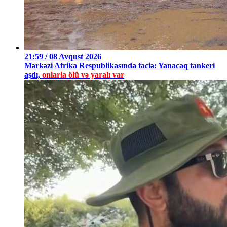
21:59 / 08 Avqust 2026
Mərkəzi Afrika Respublikasında faciə: Yanacaq tankeri
aşdı,
onlarla ölü və yaralı var