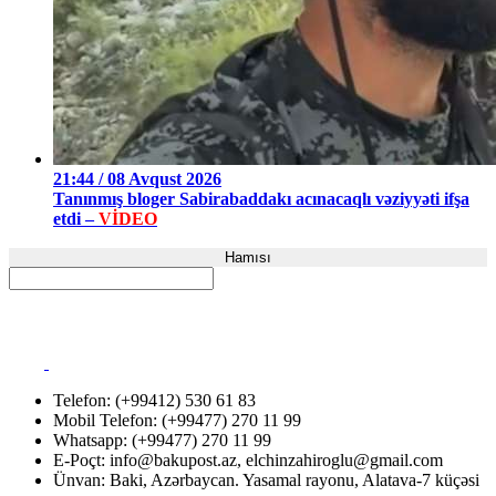
21:44 / 08 Avqust 2026
Tanınmış bloger Sabirabaddakı acınacaqlı vəziyyəti ifşa
etdi –
VİDEO
Hamısı
Telefon: (+99412) 530 61 83
Mobil Telefon: (+99477) 270 11 99
Whatsapp: (+99477) 270 11 99
E-Poçt:
info@bakupost.az
,
elchinzahiroglu@gmail.com
Ünvan: Baki, Azərbaycan. Yasamal rayonu, Alatava-7 küçəsi