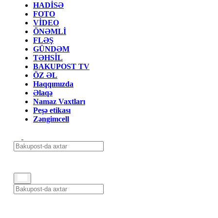
HADİSƏ
FOTO
VİDEO
ÖNƏMLİ
FLƏŞ
GÜNDƏM
TƏHSİL
BAKUPOST TV
ÖZ ƏL
Haqqımızda
Əlaqə
Namaz Vaxtları
Peşə etikası
Zəngimcell