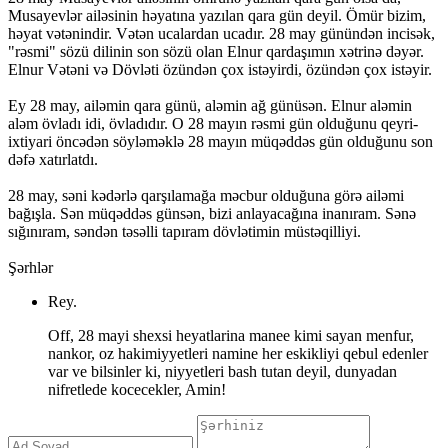
Musayevlər ailəsinin həyatına yazılan qara gün deyil. Ömür bizim,
həyat vətənindir. Vətən ucalardan ucadır. 28 may günündən incisək,
"rəsmi" sözü dilinin son sözü olan Elnur qardaşımın xətrinə dəyər.
Elnur Vətəni və Dövləti özündən çox istəyirdi, özündən çox istəyir.
Ey 28 may, ailəmin qara günü, aləmin ağ günüsən. Elnur aləmin
aləm övladı idi, övladıdır. O 28 mayın rəsmi gün olduğunu qeyri-
ixtiyari öncədən söyləməklə 28 mayın müqəddəs gün olduğunu son
dəfə xatırlatdı.
28 may, səni kədərlə qarşılamağa məcbur olduğuna görə ailəmi
bağışla. Sən müqəddəs günsən, bizi anlayacağına inanıram. Sənə
sığınıram, səndən təsəlli tapıram dövlətimin müstəqilliyi.
Şərhlər
Rey.
Off, 28 mayi shexsi heyatlarina manee kimi sayan menfur,
nankor, oz hakimiyyetleri namine her eskikliyi qebul edenler
var ve bilsinler ki, niyyetleri bash tutan deyil, dunyadan
nifretlede kocecekler, Amin!