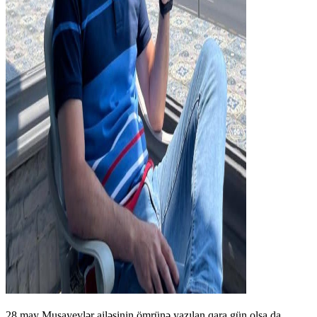
28 may Musayevlər ailəsinin ömrünə yazılan qara gün olsa da,