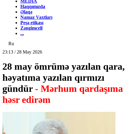
MEDİA
Haqqımızda
Əlaqə
Namaz Vaxtları
Peşə etikası
Zəngimcell
...
Ru
23:13 / 28 May 2026
28 may ömrümə yazılan qara,
həyatıma yazılan qırmızı
gündür
- Mərhum qardaşıma
həsr edirəm