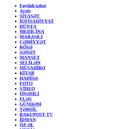
Faydalı xəbər
Arxiv
SİYASƏT
İQTİSADİYYAT
DÜNYA
MEDİCİNA
MARAQLI
CƏMİYYƏT
KÖŞƏ
SƏNƏT
MANŞET
SEÇİLƏN
MÜSAHİBƏ
KİTAB
HADİSƏ
FOTO
VİDEO
ÖNƏMLİ
FLƏŞ
GÜNDƏM
TƏHSİL
BAKUPOST TV
İDMAN
ÖZ ƏL