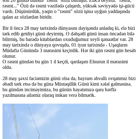
son 20 gündə dilində "rəsmi" sözü bitmişdi. Eləcə deyirdi: "rəsmi,
rəsmi..." Özü də rəsmi vəzifədə çalışırdı, yüksək səviyyədə işi-gücü
vardı. Düşünürdük, yəqin o "rəsmi" sözü işinə uyğun yaddaşında
qalan az sözlərdən biridir.
Bir il öncə 28 may tarixində dünyasını dəyişəndə anladıq ki, elə bizi
tərk edib getdiyi günü deyirmiş. O dəhşətli günü insan öncədən bilə
bilirmiş, bu barədə kitablardan oxuduğumuz xeyli qənaətlər var. 28
may tarixində o dünyaya qovuşdu, 01 iyun tarixində - Uşaqların
Müdafiə Günündə 3 mərasimi keçirdik. Hər iki gün rəsmi gün hesab
olunur.
O rəsmi gündən bu gün 1 il keçdi, qardaşım Elnurun il mərasimi
oldu.
28 may şəxsi faciəmizin günü olsa da, bayram əhvallı ovqatımız bizi
əbədi tərk etsə də bu günə Müstəqillik Günü kimi xələl gəlməsinə,
bu gündən inciməyimizə, bu günün həyatımıza qara hərflə
yazılmasına ailəmiz olaraq imkan verə bilmərik.