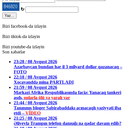
↻
Yaz...
Bizi facebook-da izləyin
Bizi tiktok-da izləyin
Bizi youtube-da izləyin
Son xəbərlər
23:28 / 08 Avqust 2026
Azərbaycan bundan hər il 3 milyard dollar qazanacaq –
FOTO
22:18 / 08 Avqust 2026
Xocavənddə mina PARTLADI
21:59 / 08 Avqust 2026
Mərkəzi Afrika Respublikasında faciə: Yanacaq tankeri
aşdı,
onlarla ölü və yaralı var
21:44 / 08 Avqust 2026
Tanınmış bloger Sabirabaddakı acınacaqlı vəziyyəti ifşa
etdi –
VİDEO
21:25 / 08 Avqust 2026
Əliyevlə Trampın telefon danışığı nə qədər davam edib?