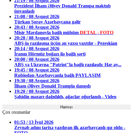
21:19 / 08 Avqust 2026
Prezident İlham Əliyev Donald Trampa məktub
ünvanladı
21:08 / 08 Avqust 2026
Türkan Şoray Azərbaycana gəlir
20:43 / 08 Avqust 2026
Misir Mərdanovla bağlı mühüm
DETAL - FOTO
20:28 / 08 Avqust 2026
ABŞ-la razılaşma üçün ən yaxşı vaxtdır - Pezeşkian
20:14 / 08 Avqust 2026
İranın Hörmüz boğazı ilə bağlı şərti
20:00 / 08 Avqust 2026
ABŞ və Ukrayna "Patriot"la bağlı razılaşdı: Hər ay...
19:45 / 08 Avqust 2026
Rubiodan Azərbaycanla bağlı PAYLAŞIM
19:30 / 08 Avqust 2026
İlham Əliyev Donald Trampla danışdı
19:20 / 08 Avqust 2026
Şəhidin məzarı dağıdıldı, ağaclar oğurlandı - Video
Hamısı
Çox oxunanlar
01:53 / 13 İyul 2026
Zeynəb adını tarixə yazdıran ilk azərbaycanlı qız oldu -
FOTO