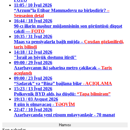
11:05 / 10 İyul 2026
“Arzum”la Etibar Məmmədovu nə birləşdirir?
–
Sensasion detal
16:44 / 18 İyul 2026
90-cı illərin məşhur müğənnisinin son görüntüsü diqqət
çəkdi —
FOTO
10:35 / 31 İyul 2026
Maaş və pensiyalarla bağlı müjdə –
Çoxdan gözlənilirdi,
tarix bilindi
14:18 / 12 İyul 2026
"İsrail ən böyük dostunu itirdi"
09:00 / 29 İyul 2026
Azərbaycanın iki şəhərinə metro çəkiləcək –
Tarix
açıqlandı
09:00 / 23 İyul 2026
“Sədərək” və “Binə” bağlana bilər
- AÇIQLAMA
15:23 / 13 İyul 2026
Polkovnik BYD aldı, işə düşdü:
“Tapa bilmirəm”
19:13 / 03 Avqust 2026
8 gün iş olmayacaq -
TƏQVİM
22:47 / 10 İyul 2026
Azərbaycanda yeni rüsum müəyyənləşir - 70 manat
Hamısı
Son xəbərlər