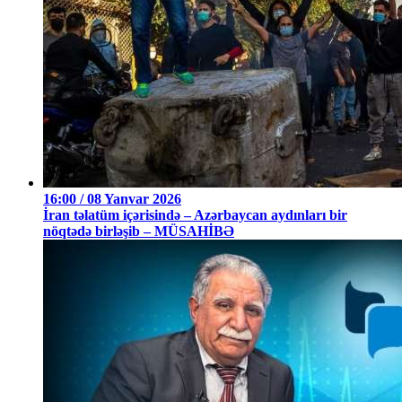
16:00 / 08 Yanvar 2026
İran təlatüm içərisində – Azərbaycan aydınları bir
nöqtədə birləşib – MÜSAHİBƏ