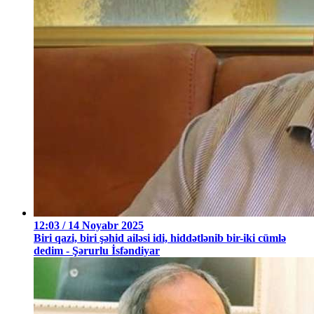
12:03 / 14 Noyabr 2025
Biri qazi, biri şəhid ailəsi idi, hiddətlənib bir-iki cümlə
dedim - Şərurlu İsfəndiyar