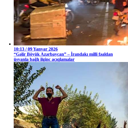
10:13 / 09 Yanvar 2026
“Gəlir Böyük Azərbaycan” – İrandakı milli fəaldan
üsyanla bağlı ilginc açıqlamalar