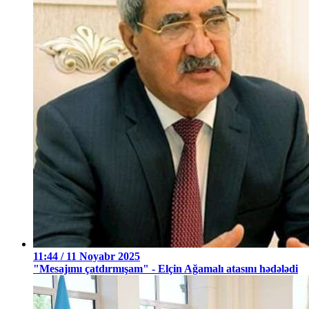
11:44 / 11 Noyabr 2025
"Mesajımı çatdırmışam" - Elçin Ağamalı atasını hədələdi