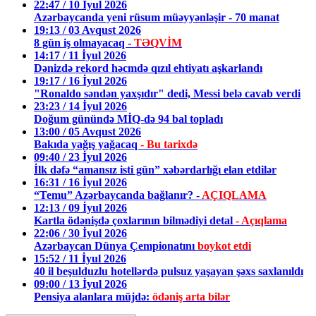
22:47 / 10 İyul 2026
Azərbaycanda yeni rüsum müəyyənləşir - 70 manat
19:13 / 03 Avqust 2026
8 gün iş olmayacaq -
TƏQVİM
14:17 / 11 İyul 2026
Dənizdə rekord həcmdə qızıl ehtiyatı aşkarlandı
19:17 / 16 İyul 2026
"Ronaldo səndən yaxşıdır" dedi, Messi belə cavab verdi
23:23 / 14 İyul 2026
Doğum günündə MİQ-də 94 bal topladı
13:00 / 05 Avqust 2026
Bakıda yağış yağacaq
- Bu tarixdə
09:40 / 23 İyul 2026
İlk dəfə “amansız isti gün” xəbərdarlığı elan etdilər
16:31 / 16 İyul 2026
“Temu” Azərbaycanda bağlanır? -
AÇIQLAMA
12:13 / 09 İyul 2026
Kartla ödənişdə çoxlarının bilmədiyi detal
- Açıqlama
22:06 / 30 İyul 2026
Azərbaycan Dünya Çempionatını
boykot etdi
15:52 / 11 İyul 2026
40 il beşulduzlu hotellərdə pulsuz yaşayan şəxs saxlanıldı
09:00 / 13 İyul 2026
Pensiya alanlara müjdə:
ödəniş arta bilər