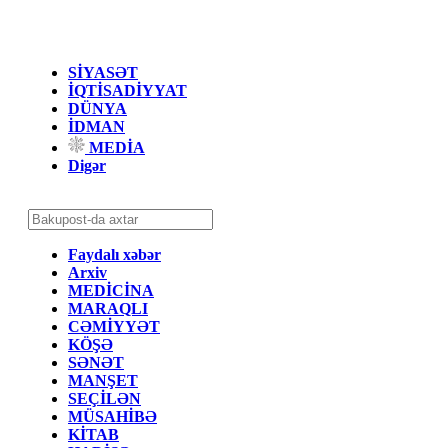
SİYASƏT
İQTİSADİYYAT
DÜNYA
İDMAN
MEDİA
Digər
Faydalı xəbər
Arxiv
MEDİCİNA
MARAQLI
CƏMİYYƏT
KÖŞƏ
SƏNƏT
MANŞET
SEÇİLƏN
MÜSAHİBƏ
KİTAB