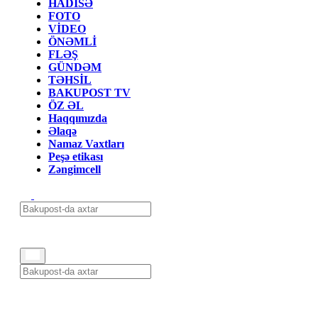
HADİSƏ
FOTO
VİDEO
ÖNƏMLİ
FLƏŞ
GÜNDƏM
TƏHSİL
BAKUPOST TV
ÖZ ƏL
Haqqımızda
Əlaqə
Namaz Vaxtları
Peşə etikası
Zəngimcell