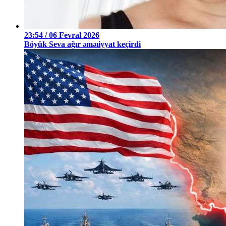
23:54 / 06 Fevral 2026
Böyük Seva ağır əməıiyyat keçirdi