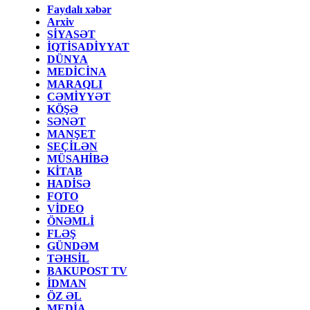
Faydalı xəbər
Arxiv
SİYASƏT
İQTİSADİYYAT
DÜNYA
MEDİCİNA
MARAQLI
CƏMİYYƏT
KÖŞƏ
SƏNƏT
MANŞET
SEÇİLƏN
MÜSAHİBƏ
KİTAB
HADİSƏ
FOTO
VİDEO
ÖNƏMLİ
FLƏŞ
GÜNDƏM
TƏHSİL
BAKUPOST TV
İDMAN
ÖZ ƏL
MEDİA