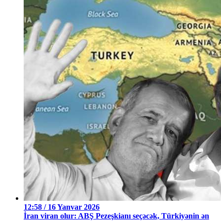
12:58 / 16 Yanvar 2026
İran viran olur: ABŞ Pezeşkianı seçəcək, Türkiyənin ən