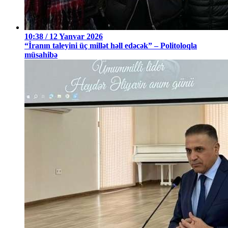
10:38 / 12 Yanvar 2026
“İranın taleyini üç millət həll edəcək” – Politoloqla
müsahibə