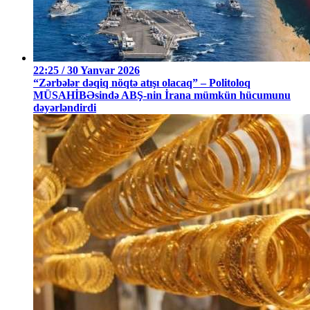
22:25 / 30 Yanvar 2026
“Zərbələr dəqiq nöqtə atışı olacaq” – Politoloq
MÜSAHİBƏsində ABŞ-nin İrana mümkün hücumunu
dəyərləndirdi