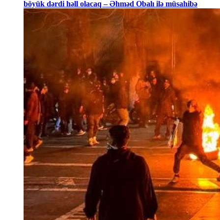
böyük dərdi həll olacaq – Əhməd Obalı ilə müsahibə