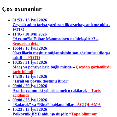
Çox oxunanlar
01:53 / 13 İyul 2026
Zeynəb adını tarixə yazdıran ilk azərbaycanlı qız oldu -
FOTO
11:05 / 10 İyul 2026
“Arzum”la Etibar Məmmədovu nə birləşdirir?
–
Sensasion detal
16:44 / 18 İyul 2026
90-cı illərin məşhur müğənnisinin son görüntüsü diqqət
çəkdi —
FOTO
10:35 / 31 İyul 2026
Maaş və pensiyalarla bağlı müjdə –
Çoxdan gözlənilirdi,
tarix bilindi
14:18 / 12 İyul 2026
"İsrail ən böyük dostunu itirdi"
09:00 / 29 İyul 2026
Azərbaycanın iki şəhərinə metro çəkiləcək –
Tarix
açıqlandı
09:00 / 23 İyul 2026
“Sədərək” və “Binə” bağlana bilər
- AÇIQLAMA
15:23 / 13 İyul 2026
Polkovnik BYD aldı, işə düşdü:
“Tapa bilmirəm”