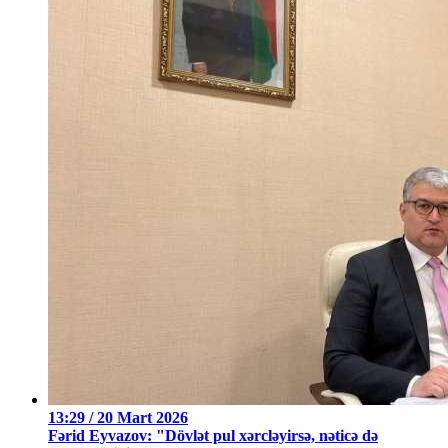
13:29 / 20 Mart 2026
Fərid Eyvazov: "Dövlət pul xərcləyirsə, nəticə də