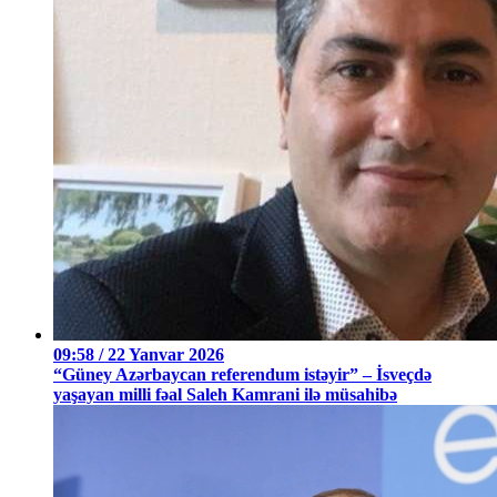
09:58 / 22 Yanvar 2026
“Güney Azərbaycan referendum istəyir” – İsveçdə
yaşayan milli fəal Saleh Kamrani ilə müsahibə