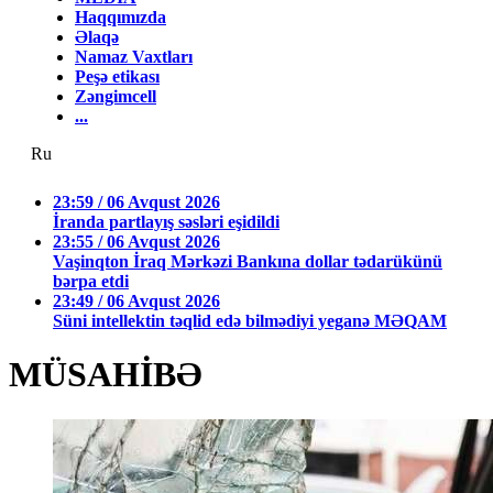
Haqqımızda
Əlaqə
Namaz Vaxtları
Peşə etikası
Zəngimcell
...
Ru
23:59 / 06 Avqust 2026
İranda partlayış səsləri eşidildi
23:55 / 06 Avqust 2026
Vaşinqton İraq Mərkəzi Bankına dollar tədarükünü
bərpa etdi
23:49 / 06 Avqust 2026
Süni intellektin təqlid edə bilmədiyi yeganə MƏQAM
MÜSAHİBƏ