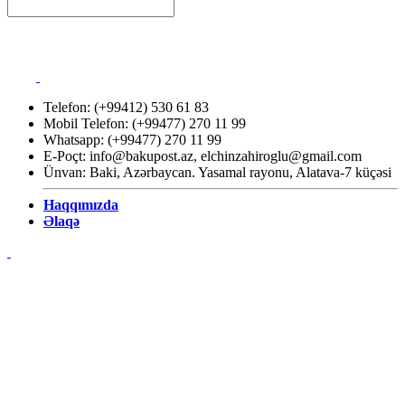
Telefon: (+99412) 530 61 83
Mobil Telefon: (+99477) 270 11 99
Whatsapp: (+99477) 270 11 99
E-Poçt:
info@bakupost.az
,
elchinzahiroglu@gmail.com
Ünvan: Baki, Azərbaycan. Yasamal rayonu, Alatava-7 küçəsi
Haqqımızda
Əlaqə