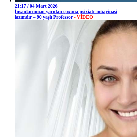
21:17 / 04 Mart 2026
İnsanlarımızın yarıdan çoxuna psixiatr müayinəsi
lazımdır – 90 yaşlı Professor
- VİDEO