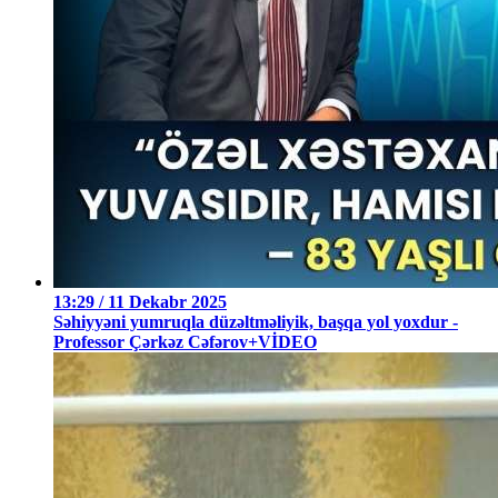
13:29 / 11 Dekabr 2025
Səhiyyəni yumruqla düzəltməliyik, başqa yol yoxdur -
Professor Çərkəz Cəfərov+VİDEO