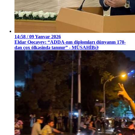
14:58 / 09 Yanvar 2026
Eldar Qocayev: “ADDA-nın diplomları dünyanın 170-
dən çox ölkəsində tanınır” - MÜSAHİBƏ