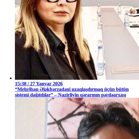
15:38 / 27 Yanvar 2026
“Mehriban Ələkbərzadəni uzaqlaşdırmaq üçün bütün
sistemi dağıtdılar” – Nazirliyin qərarının pərdəarxası