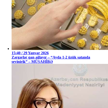
15:40 / 29 Yanvar 2026
Zərgərlər qan ağlayır – “Ayda 1-2 üzük satanda
sevinirik” – MÜSAHİBƏ