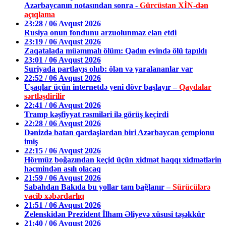
Azərbaycanın notasından sonra -
Gürcüstan XİN-dən
açıqlama
23:28 / 06 Avqust 2026
Rusiya onun fondunu arzuolunmaz elan etdi
23:19 / 06 Avqust 2026
Zaqatalada müəmmalı ölüm: Qadın evində ölü tapıldı
23:01 / 06 Avqust 2026
Suriyada partlayış olub: ölən və yaralananlar var
22:52 / 06 Avqust 2026
Uşaqlar üçün internetdə yeni dövr başlayır –
Qaydalar
sərtləşdirilir
22:41 / 06 Avqust 2026
Tramp kəşfiyyat rəsmiləri ilə görüş keçirdi
22:28 / 06 Avqust 2026
Dənizdə batan qardaşlardan biri Azərbaycan çempionu
imiş
22:15 / 06 Avqust 2026
Hörmüz boğazından keçid üçün xidmət haqqı xidmətlərin
həcmindən asılı olacaq
21:59 / 06 Avqust 2026
Sabahdan Bakıda bu yollar tam bağlanır –
Sürücülərə
vacib xəbərdarlıq
21:51 / 06 Avqust 2026
Zelenskidən Prezident İlham Əliyevə xüsusi təşəkkür
21:40 / 06 Avqust 2026