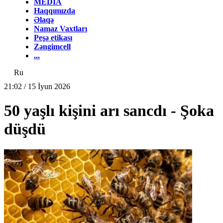
MEDİA
Haqqımızda
Əlaqə
Namaz Vaxtları
Peşə etikası
Zəngimcell
...
Ru
21:02 / 15 İyun 2026
50 yaşlı kişini arı sancdı - Şoka
düşdü