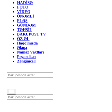
HADİSƏ
FOTO
VİDEO
ÖNƏMLİ
FLƏŞ
GÜNDƏM
TƏHSİL
BAKUPOST TV
ÖZ ƏL
Haqqımızda
Əlaqə
Namaz Vaxtları
Peşə etikası
Zəngimcell