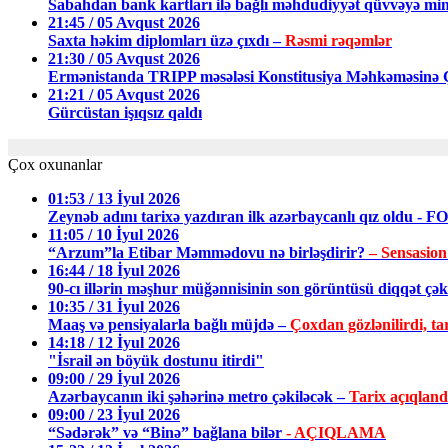
Sabahdan bank kartları ilə bağlı məhdudiyyət qüvvəyə min
21:45 / 05 Avqust 2026
Saxta həkim diplomları üzə çıxdı –
Rəsmi rəqəmlər
21:30 / 05 Avqust 2026
Ermənistanda TRIPP məsələsi Konstitusiya Məhkəməsin
21:21 / 05 Avqust 2026
Gürcüstan işıqsız qaldı
Çox oxunanlar
01:53 / 13 İyul 2026
Zeynəb adını tarixə yazdıran ilk azərbaycanlı qız oldu - 
11:05 / 10 İyul 2026
“Arzum”la Etibar Məmmədovu nə birləşdirir?
– Sensasion
16:44 / 18 İyul 2026
90-cı illərin məşhur müğənnisinin son görüntüsü diqqət ç
10:35 / 31 İyul 2026
Maaş və pensiyalarla bağlı müjdə –
Çoxdan gözlənilirdi, tar
14:18 / 12 İyul 2026
"İsrail ən böyük dostunu itirdi"
09:00 / 29 İyul 2026
Azərbaycanın iki şəhərinə metro çəkiləcək –
Tarix açıqland
09:00 / 23 İyul 2026
“Sədərək” və “Binə” bağlana bilər
- AÇIQLAMA