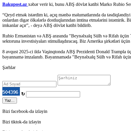
Bakupost.az
xəbər verir ki, bunu ABŞ dövlət katibi Marko Rubio Sen
“Qeyd etmək istərdim ki, açıq mənbə məlumatlarında da təsdiqləndiyi
onlardan digər ölkələrlə dostluqlarından imtina etmələrini istəmirik. 
imkanlar açır”, - deyə ABŞ dövlət katibi bildirib.
Rubio Ermənistan və ABŞ arasında "Beynəlxalq Sülh və Rifah üçün Tr
sektoruna investisiyaları stimullaşdıracaq. Biz Amerika şirkətləri üçün 
8 avqust 2025-ci ildə Vaşinqtonda ABŞ Prezidenti Donald Trampla üçt
bəyannamə imzalanıb. Bəyannamədə "Beynəlxalq Sülh və Rifah üçün T
Şərhlər
↻
Yaz...
Bizi facebook-da izləyin
Bizi tiktok-da izləyin