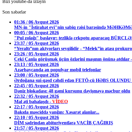
Bizi youtube-da izləyin
Son xəbərlər
01:36 / 06 Avqust 2026
MN-in "İstirahət evi"nin sabiq rəisi barəsində MƏHKƏ
00:05 / 06 Avqust 2026
"Pul zolağı" başlayır: tezliklə cekpotu aparacaq BÜRCL
23:37 / 05 Avqust 2026
“Yeraltı”nın aktyorları sevgilidir - “Melek”in atası prokuro
23:26 / 05 Avqust 2026
Ceki Çanla görüşmək üçün özlərini maşının önünə atdıl
23:13 / 05 Avqust 2026
Azərbaycanda ən populyar mobil telefonlar
23:00 / 05 Avqust 2026
Ərdoğana sui-qəsd cəhdi edən FETÖ-çü HƏBS OLUNDU
22:45 / 05 Avqust 2026
Dəniz blokadası: 48 gəmi kursunu dəyişməyə məcbur oldu
22:32 / 05 Avqust 2026
Mal əti bahalaşdı -
VİDEO
22:17 / 05 Avqust 2026
Bakıda məsciddə yanğın: Xəsarət alanlar...
22:10 / 05 Avqust 2026
DİM sədrindən abituriyentlərə VACİB ÇAĞIRIŞ
21:57 / 05 Avqust 2026