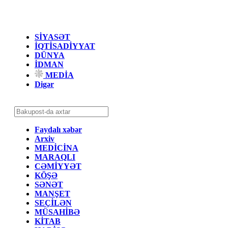
SİYASƏT
İQTİSADİYYAT
DÜNYA
İDMAN
MEDİA
Digər
Faydalı xəbər
Arxiv
MEDİCİNA
MARAQLI
CƏMİYYƏT
KÖŞƏ
SƏNƏT
MANŞET
SEÇİLƏN
MÜSAHİBƏ
KİTAB