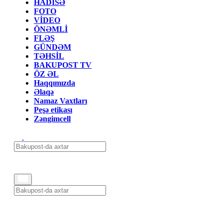
HADİSƏ
FOTO
VİDEO
ÖNƏMLİ
FLƏŞ
GÜNDƏM
TƏHSİL
BAKUPOST TV
ÖZ ƏL
Haqqımızda
Əlaqə
Namaz Vaxtları
Peşə etikası
Zəngimcell