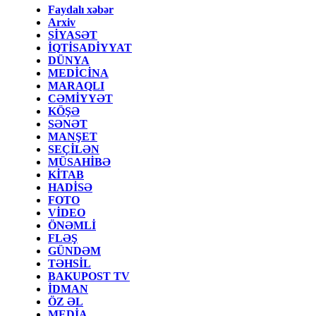
Faydalı xəbər
Arxiv
SİYASƏT
İQTİSADİYYAT
DÜNYA
MEDİCİNA
MARAQLI
CƏMİYYƏT
KÖŞƏ
SƏNƏT
MANŞET
SEÇİLƏN
MÜSAHİBƏ
KİTAB
HADİSƏ
FOTO
VİDEO
ÖNƏMLİ
FLƏŞ
GÜNDƏM
TƏHSİL
BAKUPOST TV
İDMAN
ÖZ ƏL
MEDİA