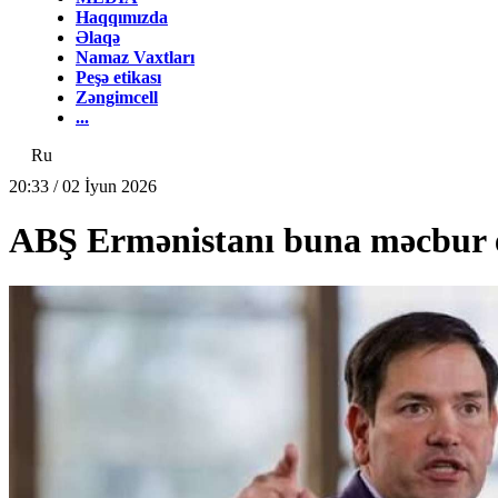
Haqqımızda
Əlaqə
Namaz Vaxtları
Peşə etikası
Zəngimcell
...
Ru
20:33 / 02 İyun 2026
ABŞ Ermənistanı buna məcbur e