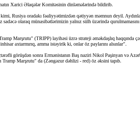
atın Xarici Əlaqələr Komitəsinin dinləmələrində bildirib.
 kimi, Rusiya oradakı fəaliyyətimizdən qətiyyən məmnun deyil. Aydınla
Biz sadəcə olaraq münasibətlərimizin yalnız sülh üzərində qurulmamasını i
amp Marşrutu" (TRIPP) layihəsi üzrə strateji əməkdaşlıq haqqında çər
inhisar axtarmırıq, amma istəyirik ki, onlar öz paylarını alsınlar".
ərəfli görüşdən sonra Ermənistanın Baş naziri Nikol Paşinyan və Azərb
ramp Marşrutu" da (Zəngəzur dəhlizi - red) öz əksini tapıb.