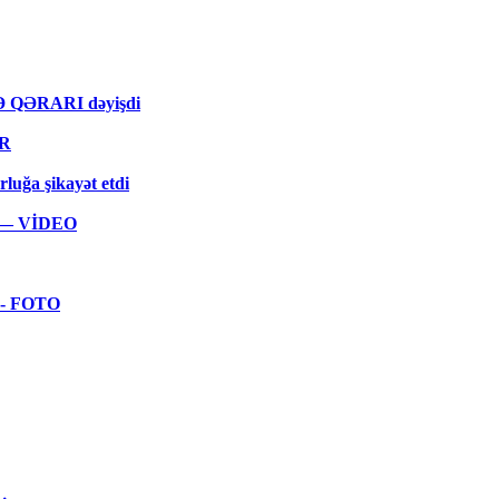
MƏ QƏRARI dəyişdi
ƏR
rluğa şikayət etdi
ar — VİDEO
 - FOTO