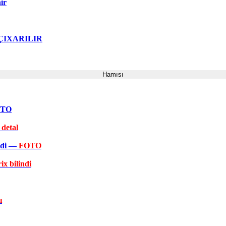
ir
ə ÇIXARILIR
Hamısı
FOTO
 detal
əkdi —
FOTO
ix bilindi
ı