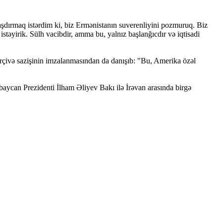
şdırmaq istərdim ki, biz Ermənistanın suverenliyini pozmuruq. Biz
stəyirik. Sülh vacibdir, amma bu, yalnız başlanğıcdır və iqtisadi
çivə sazişinin imzalanmasından da danışıb: "Bu, Amerika özəl
aycan Prezidenti İlham Əliyev Bakı ilə İrəvan arasında birgə