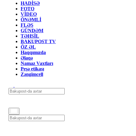
HADİSƏ
FOTO
VİDEO
ÖNƏMLİ
FLƏŞ
GÜNDƏM
TƏHSİL
BAKUPOST TV
ÖZ ƏL
Haqqımızda
Əlaqə
Namaz Vaxtları
Peşə etikası
Zəngimcell