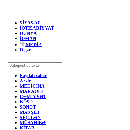
SİYASƏT
İQTİSADİYYAT
DÜNYA
İDMAN
MEDİA
Digər
Faydalı xəbər
Arxiv
MEDİCİNA
MARAQLI
CƏMİYYƏT
KÖŞƏ
SƏNƏT
MANŞET
SEÇİLƏN
MÜSAHİBƏ
KİTAB