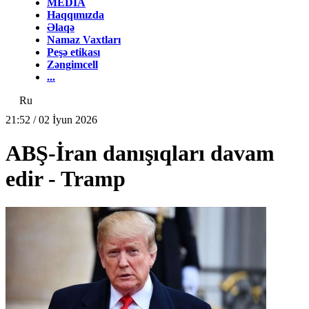
MEDİA
Haqqımızda
Əlaqə
Namaz Vaxtları
Peşə etikası
Zəngimcell
...
Ru
21:52 / 02 İyun 2026
ABŞ-İran danışıqları davam
edir - Tramp