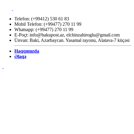
Telefon: (+99412) 530 61 83
Mobil Telefon: (+99477) 270 11 99
Whatsapp: (+99477) 270 11 99
E-Poçt:
info@bakupost.az
,
elchinzahiroglu@gmail.com
Ünvan: Baki, Azərbaycan. Yasamal rayonu, Alatava-7 küçəsi
Haqqımızda
Əlaqə