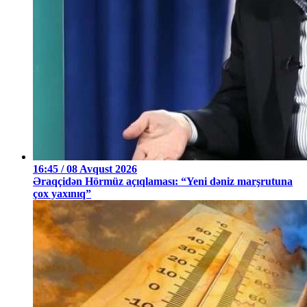
16:45 / 08 Avqust 2026
Əraqçidən Hörmüz açıqlaması: “Yeni dəniz marşrutuna
çox yaxınıq”