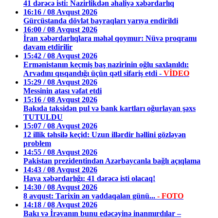
41 dərəcə isti: Nazirlikdən əhaliyə xəbərdarlıq
16:16 / 08 Avqust 2026
Gürcüstanda dövlət bayraqları yarıya endirildi
16:00 / 08 Avqust 2026
İran xəbərdarlıqlara məhəl qoymur: Nüvə proqramı
davam etdirilir
15:42 / 08 Avqust 2026
Ermənistanın keçmiş baş nazirinin oğlu saxlanıldı:
Arvadını qısqandığı üçün qətl sifariş etdi -
VİDEO
15:29 / 08 Avqust 2026
Messinin atası vəfat etdi
15:16 / 08 Avqust 2026
Bakıda taksidən pul və bank kartları oğurlayan şəxs
TUTULDU
15:07 / 08 Avqust 2026
12 illik təhsilə keçid: Uzun illərdir həllini gözləyən
problem
14:55 / 08 Avqust 2026
Pakistan prezidentindən Azərbaycanla bağlı açıqlama
14:43 / 08 Avqust 2026
Hava xəbərdarlığı: 41 dərəcə isti olacaq!
14:30 / 08 Avqust 2026
8 avqust: Tarixin ən yaddaqalan günü...
- FOTO
14:18 / 08 Avqust 2026
Bakı və İrəvanın bunu edəcəyinə inanmırdılar –