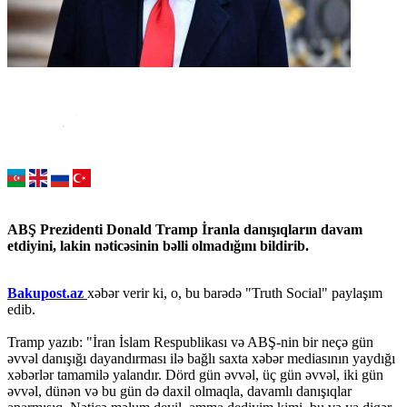
ABŞ Prezidenti Donald Tramp İranla danışıqların davam
etdiyini, lakin nəticəsinin bəlli olmadığını bildirib.
Bakupost.az
xəbər verir ki, o, bu barədə "Truth Social" paylaşım
edib.
Tramp yazıb: "İran İslam Respublikası və ABŞ-nin bir neçə gün
əvvəl danışığı dayandırması ilə bağlı saxta xəbər mediasının yaydığı
xəbərlər tamamilə yalandır. Dörd gün əvvəl, üç gün əvvəl, iki gün
əvvəl, dünən və bu gün də daxil olmaqla, davamlı danışıqlar