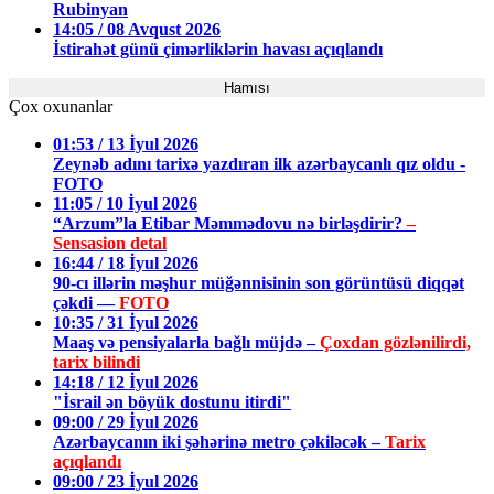
Rubinyan
14:05 / 08 Avqust 2026
İstirahət günü çimərliklərin havası açıqlandı
Hamısı
Çox oxunanlar
01:53 / 13 İyul 2026
Zeynəb adını tarixə yazdıran ilk azərbaycanlı qız oldu -
FOTO
11:05 / 10 İyul 2026
“Arzum”la Etibar Məmmədovu nə birləşdirir?
–
Sensasion detal
16:44 / 18 İyul 2026
90-cı illərin məşhur müğənnisinin son görüntüsü diqqət
çəkdi —
FOTO
10:35 / 31 İyul 2026
Maaş və pensiyalarla bağlı müjdə –
Çoxdan gözlənilirdi,
tarix bilindi
14:18 / 12 İyul 2026
"İsrail ən böyük dostunu itirdi"
09:00 / 29 İyul 2026
Azərbaycanın iki şəhərinə metro çəkiləcək –
Tarix
açıqlandı
09:00 / 23 İyul 2026