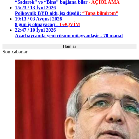
“Sədərək” və “Binə” bağlana bilər
- AÇIQLAMA
15:23 / 13 İyul 2026
Polkovnik BYD aldı, işə düşdü:
“Tapa bilmirəm”
19:13 / 03 Avqust 2026
8 gün iş olmayacaq -
TƏQVİM
22:47 / 10 İyul 2026
Azərbaycanda yeni rüsum müəyyənləşir - 70 manat
Hamısı
Son xəbərlər