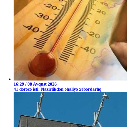
16:29 / 08 Avqust 2026
41 dərəcə isti: Nazirlikdən əhaliyə xəbərdarlıq