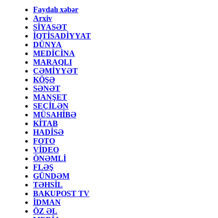
Faydalı xəbər
Arxiv
SİYASƏT
İQTİSADİYYAT
DÜNYA
MEDİCİNA
MARAQLI
CƏMİYYƏT
KÖŞƏ
SƏNƏT
MANŞET
SEÇİLƏN
MÜSAHİBƏ
KİTAB
HADİSƏ
FOTO
VİDEO
ÖNƏMLİ
FLƏŞ
GÜNDƏM
TƏHSİL
BAKUPOST TV
İDMAN
ÖZ ƏL