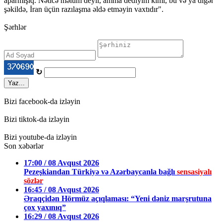
aparmışıq. Nəticə məlum deyil, amma dediyim kimi, bu və ya digər
şəkildə, İran üçün razılaşma əldə etməyin vaxtıdır".
Şərhlər
↻
Yaz...
Bizi facebook-da izləyin
Bizi tiktok-da izləyin
Bizi youtube-da izləyin
Son xəbərlər
17:00 / 08 Avqust 2026
Pezeşkiandan Türkiyə və Azərbaycanla bağlı
sensasiyalı
sözlər
16:45 / 08 Avqust 2026
Əraqçidən Hörmüz açıqlaması: “Yeni dəniz marşrutuna
çox yaxınıq”
16:29 / 08 Avqust 2026