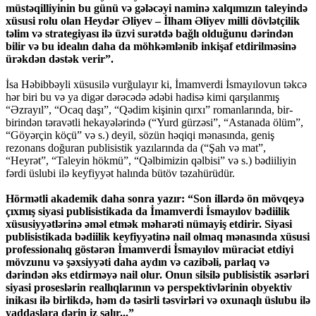
müstəqilliyinin bu günü və gələcəyi naminə xalqımızın taleyində
xüsusi rolu olan Heydər Əliyev – İlham Əliyev milli dövlətçilik
təlim və strategiyası ilə üzvi surətdə bağlı olduğunu dərindən
bilir və bu idealın daha da möhkəmlənib inkişaf etdirilməsinə
ürəkdən dəstək verir”.
İsa Həbibbəyli xüsusilə vurğulayır ki, İmamverdi İsmayılovun təkcə
hər biri bu və ya digər dərəcədə ədəbi hadisə kimi qarşılanmış
“Əzrayıl”, “Ocaq daşı”, “Qədim kişinin qırxı” romanlarında, bir-
birindən təravətli hekayələrində (“Yurd gürzəsi”, “Astanada ölüm”,
“Göyərçin köçü” və s.) deyil, sözün həqiqi mənasında, geniş
rezonans doğuran publisistik yazılarında da (“Şah və mat”,
“Heyrət”, “Taleyin hökmü”, “Qəlbimizin qəlbisi” və s.) bədiiliyin
fərdi üslubi ilə keyfiyyət halında bütöv təzahürüdür.
Hörmətli akademik daha sonra yazır: “Son illərdə ön mövqeyə
çıxmış siyasi publisistikada da İmamverdi İsmayılov bədiilik
xüsusiyyətlərinə əməl etmək məharəti nümayiş etdirir. Siyasi
publisistikada bədiilik keyfiyyətinə nail olmaq mənasında xüsusi
professionalıq göstərən İmamverdi İsmayılov müraciət etdiyi
mövzunu və şəxsiyyəti daha aydın və cazibəli, parlaq və
dərindən əks etdirməyə nail olur. Onun silsilə publisistik əsərləri
siyasi proseslərin reallıqlarının və perspektivlərinin obyektiv
inikası ilə birlikdə, həm də təsirli təsvirləri və oxunaqlı üslubu ilə
yaddaşlara dərin iz salır...”