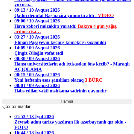
yuxusu...
09:13 / 10 Avqust 2026
Qadın deputat Baş nazirə yumurta atdı
- VİDEO
09:00 / 10 Avqust 2026
Hava xəbəri müzakirə yaratdı:
Bakıya 4 gün yağış,
ardınca isə…
03:27 / 10 Avqust 2026
Elman Paşayevin keçmiş köməkçisi saxlanıldı
14:09 / 09 Avqust 2026
Çingiz Əlioğlu vəfat etdi
00:30 / 09 Avqust 2026
Hansı universitetlərin adı ixtisasdan önə keçib? - Maraqlı
AÇIQLAMA
00:15 / 09 Avqust 2026
Yeni həftənin əsas şanslıları olacaq
3 BÜRC
00:01 / 09 Avqust 2026
Həbs edilən vəkil məhkəmə sədrinin qayınıdır
Hamısı
Çox oxunanlar
01:53 / 13 İyul 2026
Zeynəb adını tarixə yazdıran ilk azərbaycanlı qız oldu -
FOTO
16:44 / 18 İyul 2026