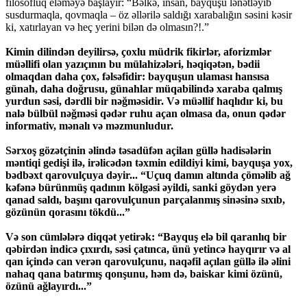
filosofluq eləməyə başlayır: “Bəlkə, insan, bayquşu lənətləyib
susdurmaqla, qovmaqla – öz əllərilə saldığı xarabalığın səsini kəsir
ki, xatırlayan və heç yerini bilən də olmasın?!.”
Kimin dilindən deyilirsə, çoxlu müdrik fikirlər, aforizmlər
müəllifi olan yazıçının bu mülahizələri, həqiqətən, bədii
olmaqdan daha çox, fəlsəfidir: bayquşun ulaması hansısa
günah, daha doğrusu, günahlar müqabilində xaraba qalmış
yurdun səsi, dərdli bir nəğməsidir. Və müəllif haqlıdır ki, bu
nalə bülbül nəğməsi qədər ruhu açan olmasa da, onun qədər
informativ, mənalı və məzmunludur.
Sərxoş gözətçinin əlində təsadüfən açilan güllə hadisələrin
məntiqi gedişi ilə, irəlicədən təxmin edildiyi kimi, bayquşa yox,
bədbəxt qarovulçuya dəyir... “Uçuq damın altında çöməlib ağ
kəfənə bürünmüş qadının kölgəsi əyildi, sanki göydən yerə
qanad saldı, başını qarovulçunun parçalanmış sinəsinə sıxıb,
gözünün qorasını tökdü...”
Və son cümlələrə diqqət yetirək: “Bayquş elə bil qaranlıq bir
qəbirdən indicə çıxırdı, səsi çatınca, ünü yetincə hayqırır və al
qan içində can verən qarovulçunu, naqəfil açılan güllə ilə əlini
nahaq qana batırmış qonşunu, həm də, baiskar kimi özünü,
özünü ağlayırdı...”