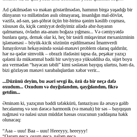
Ad çəkilmədən və məkan göstərilmədən, hamının birgə yaşadığı bir
dünyanın və millətindən asılı olmayaraq, insanlığın mal-dövlət,
vəzifə, ad-san, şan-şöhrət üçün bir-birinə qənim kəsilib coşması,
xüsusən də, kiçik cəmiyyət dediyimiz ailədə abır-həyanın
qalmaması, övladın ata-ananı boğaza yığması... Və cəmiyyətdə
bunlara qarşı, demək olar ki, heç bir təsirli müqavimət mexanizminin
işləməməsi – böyük-kicik sözünün eşidilməməsi İmamverdi
İsmayılovun hekayəsində sosial-mənəvi problem olaraq qaldırılır,
hər nə qədər simvolik – obrazlı ifadəsini tapsa da, peşəkar yazıçı
qələmi ilə mükəmməl bədii bir səviyyəyə yüksəldilsə də, süjet boyu
ara vermədən “həyəcan təbili” kimi səslənən bayquş ulartısı, həm də,
bizi gözləyən mənəvi xarabalıqlardan xəbər verir...
...Düzünü deyim, bu əsəri sevgi ilə, özü də bir neçə dəfə
oxudum... Oxudum və duyğulandım, qayğılandım, fikrə
getdim...
Əminəm ki, yazıçının bəddi təfəkkürü, fantaziyası ilə ərsəyə gəlib
hecalanmış və son dərəcə harmonik (və mənalı) bir səs – bayquşun
nəğməsi və naləsi uzun müddət həssas oxucunun yaddaşına həkk
olunacaq:
“Aaa – uuu! Baa – uuu! Heeeyyy, heeeyyy!
“Qaram gecə, ovum gecə, naləm gecə,