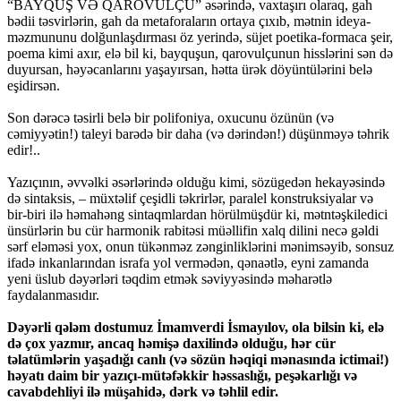
“BAYQUŞ VƏ QAROVULÇU” əsərində, vaxtaşırı olaraq, gah
bədii təsvirlərin, gah da metaforaların ortaya çıxıb, mətnin ideya-
məzmununu dolğunlaşdırması öz yerində, süjet poetika-formaca şeir,
poema kimi axır, elə bil ki, bayquşun, qarovulçunun hisslərini sən də
duyursan, həyəcanlarını yaşayırsan, hətta ürək döyüntülərini belə
eşidirsən.
Son dərəcə təsirli belə bir polifoniya, oxucunu özünün (və
cəmiyyətin!) taleyi barədə bir daha (və dərindən!) düşünməyə təhrik
edir!..
Yazıçının, əvvəlki əsərlərində olduğu kimi, sözügedən hekayəsində
də sintaksis, – müxtəlif çeşidli təkrirlər, paralel konstruksiyalar və
bir-biri ilə həmahəng sintaqmlardan hörülmüşdür ki, mətntəşkiledici
ünsürlərin bu cür harmonik rabitəsi müəllifin xalq dilini necə gəldi
sərf eləməsi yox, onun tükənməz zənginliklərini mənimsəyib, sonsuz
ifadə inkanlarından israfa yol vermədən, qənaətlə, eyni zamanda
yeni üslub dəyərləri təqdim etmək səviyyəsində məharətlə
faydalanmasıdır.
Dəyərli qələm dostumuz İmamverdi İsmayılov, ola bilsin ki, elə
də çox yazmır, ancaq həmişə daxilində olduğu, hər cür
təlatümlərin yaşadığı canlı (və sözün həqiqi mənasında ictimai!)
həyatı daim bir yazıçı-mütəfəkkir həssaslığı, peşəkarlığı və
cavabdehliyi ilə müşahidə, dərk və təhlil edir.