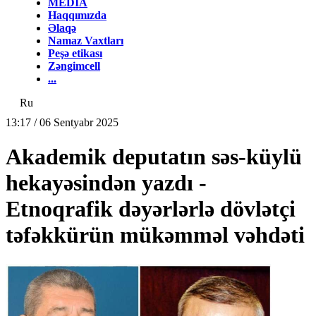
MEDİA
Haqqımızda
Əlaqə
Namaz Vaxtları
Peşə etikası
Zəngimcell
...
Ru
13:17 / 06 Sentyabr 2025
Akademik deputatın səs-küylü
hekayəsindən yazdı -
Etnoqrafik dəyərlərlə dövlətçi
təfəkkürün mükəmməl vəhdəti