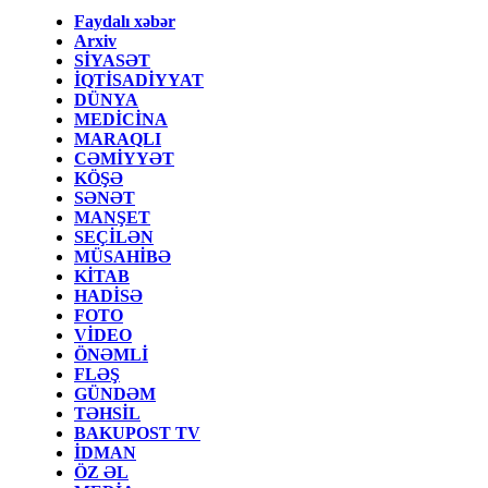
Faydalı xəbər
Arxiv
SİYASƏT
İQTİSADİYYAT
DÜNYA
MEDİCİNA
MARAQLI
CƏMİYYƏT
KÖŞƏ
SƏNƏT
MANŞET
SEÇİLƏN
MÜSAHİBƏ
KİTAB
HADİSƏ
FOTO
VİDEO
ÖNƏMLİ
FLƏŞ
GÜNDƏM
TƏHSİL
BAKUPOST TV
İDMAN
ÖZ ƏL