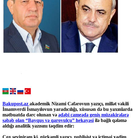
Bakupost.az
akademik Nizami Cəfərovun yazıçı, millət vəkili
İmamverdi İsmayılovun yaradıcılığı, xüsusən də bu yaxınlarda
mətbuatda dərc olunan və
ədəbi cameədə geniş müzakirələrə
səbəb olan “Bayquş və qarovulçu” hekayəsi
ilə bağlı qələmə
aldığı analitik yazısını təqdim edir:
Çox sevinirəm ki, görkəmli yazıçı, publisist və ictimai xadim