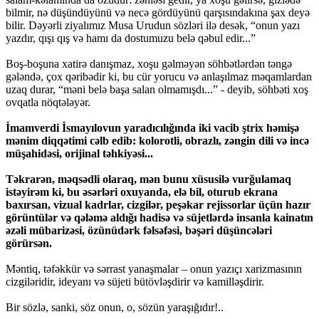
bilmir, nə düşündüyünü və necə gördüyünü qarşısındakına şax deyə
bilir. Dəyərli ziyalımız Musa Urudun sözləri ilə desək, “onun yazı
yazdır, qışı qış və hamı da dostumuzu belə qəbul edir...”
Boş-boşuna xatirə danışmaz, xoşu gəlməyən söhbətlərdən təngə
gələndə, çox qəribədir ki, bu cür yorucu və anlaşılmaz məqamlardan
uzaq durar, “məni belə başa salan olmamışdı...” - deyib, söhbəti xoş
ovqatla nöqtələyər.
İmamverdi İsmayılovun yaradıcılığında iki vacib ştrix həmişə
mənim diqqətimi cəlb edib: kolorotli, obrazlı, zəngin dili və incə
müşahidəsi, orijinal təhkiyəsi...
Təkrarən, məqsədli olaraq, mən bunu xüsusilə vurğulamaq
istəyirəm ki, bu əsərləri oxuyanda, elə bil, oturub ekrana
baxırsan, vizual kadrlar, cizgilər, peşəkar rejissorlar üçün hazır
görüntülər və qələmə aldığı hadisə və süjetlərdə insanla kainatın
əzəli mübarizəsi, özünüdərk fəlsəfəsi, bəşəri düşüncələri
görürsən.
Məntiq, təfəkkür və sərrast yanaşmalar – onun yazıçı xarizmasının
cizgiləridir, ideyanı və süjeti bütövləşdirir və kamilləşdirir.
Bir sözlə, sanki, söz onun, o, sözün yaraşığıdır!..