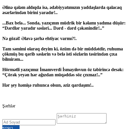
Əlinə qələm aldıqda isə, ədəbiyyatımızın yaddaşlarda qalacaq
əsərlərindən birini yaradır!..
...Bax belə... Sonda, yazıçının müdrik bir kəlamı yadıma düşür:
“Dərdlər yaradır səsləri... Dərd - dərd çəkənindir!..”
Nə gözəl! Əlavə şərhə ehtiyac varmı?!.
Tam səmimi olaraq deyim ki, özüm də bir müddətdir, ruhuma
çökmüş bu qərib səslərin və belə isti sözlərin təsirindən çıxa
bilmirəm...
Hörmətli yazıçımız İmamverdi İsmayılovun öz təbirincə desək:
“Çörək yeyən hər ağızdan müqəddəs söz çıxmaz!..”
Hər şey həmişə ruhunca olsun, əziz qardaşım!..
Şərhlər