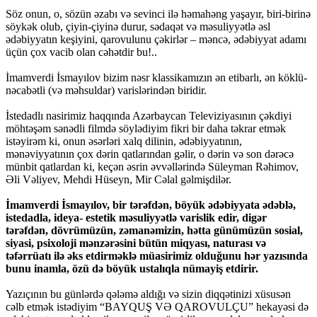
Söz onun, o, sözün əzabı və sevinci ilə həmahəng yaşayır, biri-birinə
söykək olub, çiyin-çiyinə durur, sədaqət və məsuliyyətlə əsl
ədəbiyyatın keşiyini, qarovulunu çəkirlər – məncə, ədəbiyyat adamı
üçün çox vacib olan cəhətdir bu!..
İmamverdi İsmayılov bizim nəsr klassikamızın ən etibarlı, ən köklü-
nəcabətli (və məhsuldar) varislərindən biridir.
İstedadlı nasirimiz haqqında Azərbaycan Televiziyasının çəkdiyi
möhtəşəm sənədli filmdə söylədiyim fikri bir daha təkrar etmək
istəyirəm ki, onun əsərləri xalq dilinin, ədəbiyyatının,
mənəviyyatının çox dərin qatlarından gəlir, o dərin və son dərəcə
münbit qatlardan ki, keçən əsrin əvvəllərində Süleyman Rəhimov,
Əli Vəliyev, Mehdi Hüseyn, Mir Cəlal gəlmişdilər.
İmamverdi İsmayılov, bir tərəfdən, böyük ədəbiyyata ədəblə,
istedadla, ideya- estetik məsuliyyətlə varislik edir, digər
tərəfdən, dövrümüzün, zəmanəmizin, hətta günümüzün sosial,
siyasi, psixoloji mənzərəsini bütün miqyası, naturası və
təfərrüatı ilə əks etdirməklə müasirimiz olduğunu hər yazısında
bunu inamla, özü də böyük ustalıqla nümayiş etdirir.
Yazıçının bu günlərdə qələmə aldığı və sizin diqqətinizi xüsusən
cəlb etmək istədiyim “BAYQUŞ VƏ QAROVULÇU” hekayəsi də