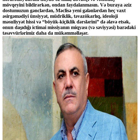
mövqeyini bildirərkən, ondan faydalanmasın. Və buraya əziz
dostumuzun gənclərdən, Məclisə yeni gələnlərdən heç vaxt
əsirgəmədiyi ünsiyyət, müdriklik, təvazökarlıq, ideoloji
məsuliyyət hissi və “böyük-kiçiklik dərslərini” də əlavə etsək,
onun daşıdığı ictimai missiyanın miqyası (və səviyyəsi) barədəki
təsəvvürlərimiz daha da mükəmməlləşər.