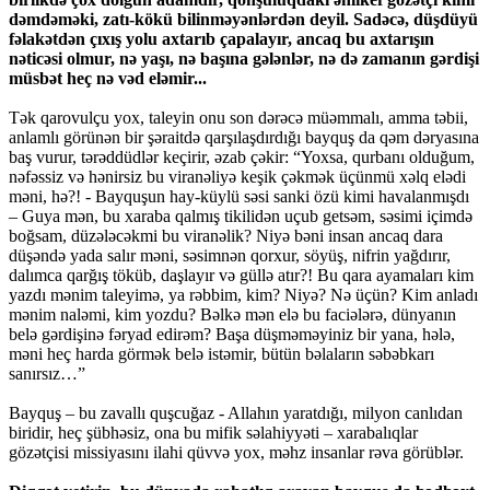
dəmdəməki, zatı-kökü bilinməyənlərdən deyil. Sadəcə, düşdüyü
fəlakətdən çıxış yolu axtarıb çapalayır, ancaq bu axtarışın
nəticəsi olmur, nə yaşı, nə başına gələnlər, nə də zamanın gərdişi
müsbət heç nə vəd eləmir...
Tək qarovulçu yox, taleyin onu son dərəcə müəmmalı, amma təbii,
anlamlı görünən bir şəraitdə qarşılaşdırdığı bayquş da qəm dəryasına
baş vurur, tərəddüdlər keçirir, əzab çəkir: “Yoxsa, qurbanı olduğum,
nəfəssiz və hənirsiz bu viranəliyə keşik çəkmək üçünmü xəlq elədi
məni, hə?! - Bayquşun hay-küylü səsi sanki özü kimi havalanmışdı
– Guya mən, bu xaraba qalmış tikilidən uçub getsəm, səsimi içimdə
boğsam, düzələcəkmi bu viranəlik? Niyə bəni insan ancaq dara
düşəndə yada salır məni, səsimnən qorxur, söyüş, nifrin yağdırır,
dalımca qarğış töküb, daşlayır və güllə atır?! Bu qara ayamaları kim
yazdı mənim taleyimə, ya rəbbim, kim? Niyə? Nə üçün? Kim anladı
mənim naləmi, kim yozdu? Bəlkə mən elə bu faciələrə, dünyanın
belə gərdişinə fəryad edirəm? Başa düşməməyiniz bir yana, hələ,
məni heç harda görmək belə istəmir, bütün bəlaların səbəbkarı
sanırsız…”
Bayquş – bu zavallı quşcuğaz - Allahın yaratdığı, milyon canlıdan
biridir, heç şübhəsiz, ona bu mifik səlahiyyəti – xarabalıqlar
gözətçisi missiyasını ilahi qüvvə yox, məhz insanlar rəva görüblər.