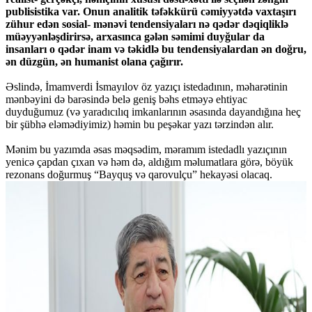
publisistika var. Onun analitik təfəkkürü cəmiyyətdə vaxtaşırı
zühur edən sosial- mənəvi tendensiyaları nə qədər dəqiqliklə
müəyyənləşdirirsə, arxasınca gələn səmimi duyğular da
insanları o qədər inam və təkidlə bu tendensiyalardan ən doğru,
ən düzgün, ən humanist olana çağırır.
Əslində, İmamverdi İsmayılov öz yazıçı istedadının, məharətinin
mənbəyini də barəsində belə geniş bəhs etməyə ehtiyac
duyduğumuz (və yaradıcılıq imkanlarının əsasında dayandığına heç
bir şübhə eləmədiyimiz) həmin bu peşəkar yazı tərzindən alır.
Mənim bu yazımda əsas məqsədim, məramım istedadlı yazıçının
yenicə çapdan çıxan və həm də, aldığım məlumatlara görə, böyük
rezonans doğurmuş “Bayquş və qarovulçu” hekayəsi olacaq.