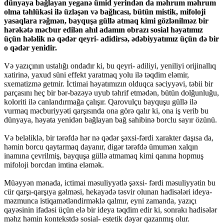
dünyaya bağlayan yeganə ümid yerindən da məhrum məhrum
olma təhlükəsi ilə üzləşən və bağlıcası, bütün mistik, mifoloji
yasaqlara rəğmən, bayquşa güllə atmaq kimi gözlənilməz bir
hərəkətə məcbur edilən ahıl adamın obrazı sosial həyatımız
üçün hələlik nə qədər qeyri- adidirsə, ədəbiyyatımız üçün də bir
o qədər yenidir.
Və yazıçının ustalığı ondadır ki, bu qeyri- adiliyi, yeniliyi orijinallıq
xatirinə, yaxud süni effekt yaratmaq yolu ilə təqdim eləmir,
sxematizmə getmir. İctimai həyatımızın olduqca səciyyəvi, təbii bir
parçasını heç bir bər-bəzəyə uyub təhrif etmədən, bütün dolğunluğu,
koloriti ilə canlandırmağa çalışır. Qarovulçu bayquşu güllə ilə
vurmaq məcburiyyəti qarşısında ona görə qalır ki, ona iş verib bu
dünyaya, həyata yenidən bağlayan bağ sahibinə borclu sayır özünü.
Və beləliklə, bir tərəfdə hər nə qədər şəxsi-fərdi xarakter daşısa da,
həmin borcu qaytarmaq dayanır, digər tərəfdə ümumən xalqın
inamına çevrilmiş, bayquşa güllə atmamaq kimi qanına hopmuş
mifoloji borcdan imtina eləmək.
Müəyyən mənada, ictimai məsuliyyətlə şəxsi- fərdi məsuliyyətin bu
cür qarşı-qarşıya gəlməsi, hekayədə təsvir olunan hadisələri ideya-
məzmunca istiqamətləndirməklə qalmır, eyni zamanda, yazıçı
qayəsinin ifadəsi üçün elə bir ideya təqdim edir ki, sonrakı hadisələr
məhz həmin kontekstdə sosial- estetik dəyər qazanmış olur.