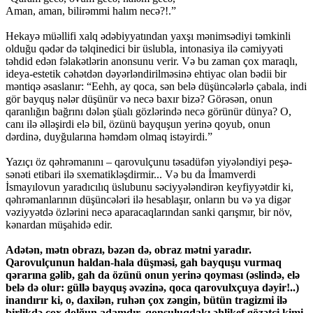
Aman, aman, bilirəmmi halım necə?!.”
Hekayə müəllifi xalq ədəbiyyatından yaxşı mənimsədiyi təmkinli
olduğu qədər də təlqinedici bir üslubla, intonasiya ilə cəmiyyəti
təhdid edən fəlakətlərin anonsunu verir. Və bu zaman çox maraqlı,
ideya-estetik cəhətdən dəyərləndirilməsinə ehtiyac olan bədii bir
məntiqə əsaslanır: “Eehh, ay qoca, sən belə düşüncələrlə çabala, indi
gör bayquş nələr düşünür və necə baxır bizə? Görəsən, onun
qaranlığın bağrını dələn şüalı gözlərində necə görünür dünya? O,
canı ilə əlləşirdi elə bil, özünü bayquşun yerinə qoyub, onun
dərdinə, duyğularına həmdəm olmaq istəyirdi.”
Yazıçı öz qəhrəmanını – qarovulçunu təsadüfən yiyələndiyi peşə-
sənəti etibari ilə sxematikləşdirmir... Və bu da İmamverdi
İsmayılovun yaradıcılıq üslubunu səciyyələndirən keyfiyyətdir ki,
qəhrəmanlarının düşüncələri ilə hesablaşır, onların bu və ya digər
vəziyyətdə özlərini necə aparacaqlarından sanki qarışmır, bir növ,
kənardan müşahidə edir.
Adətən, mətn obrazı, bəzən də, obraz mətni yaradır.
Qarovulçunun haldan-hala düşməsi, gah bayquşu vurmaq
qərarına gəlib, gah da özünü onun yerinə qoyması (əslində, elə
belə də olur: güllə bayquş əvəzinə, qoca qarovulxçuya dəyir!..)
inandırır ki, o, daxilən, ruhən çox zəngin, bütün tragizmi ilə
birlikdə çox dolğun adamdır, qonşuluqdakı əhlikef gözətçi kimi