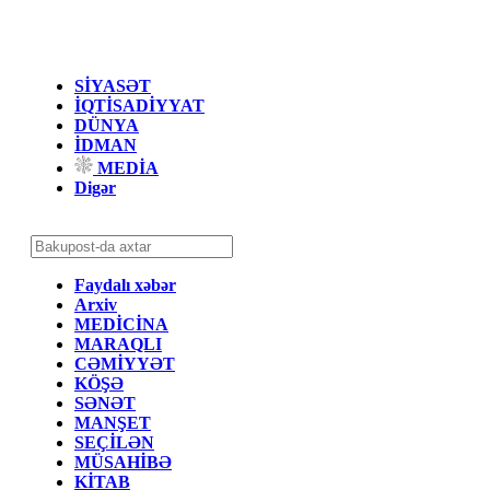
SİYASƏT
İQTİSADİYYAT
DÜNYA
İDMAN
MEDİA
Digər
Faydalı xəbər
Arxiv
MEDİCİNA
MARAQLI
CƏMİYYƏT
KÖŞƏ
SƏNƏT
MANŞET
SEÇİLƏN
MÜSAHİBƏ
KİTAB