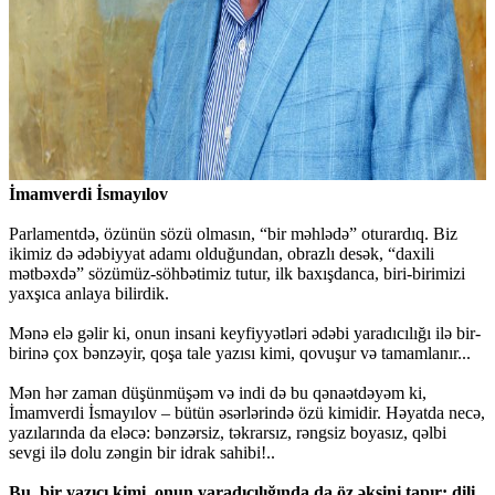
İmamverdi İsmayılov
Parlamentdə, özünün sözü olmasın, “bir məhlədə” oturardıq. Biz
ikimiz də ədəbiyyat adamı olduğundan, obrazlı desək, “daxili
mətbəxdə” sözümüz-söhbətimiz tutur, ilk baxışdanca, biri-birimizi
yaxşıca anlaya bilirdik.
Mənə elə gəlir ki, onun insani keyfiyyətləri ədəbi yaradıcılığı ilə bir-
birinə çox bənzəyir, qoşa tale yazısı kimi, qovuşur və tamamlanır...
Mən hər zaman düşünmüşəm və indi də bu qənaətdəyəm ki,
İmamverdi İsmayılov – bütün əsərlərində özü kimidir. Həyatda necə,
yazılarında da eləcə: bənzərsiz, təkrarsız, rəngsiz boyasız, qəlbi
sevgi ilə dolu zəngin bir idrak sahibi!..
Bu, bir yazıçı kimi, onun yaradıcılığında da öz əksini tapır: dili,