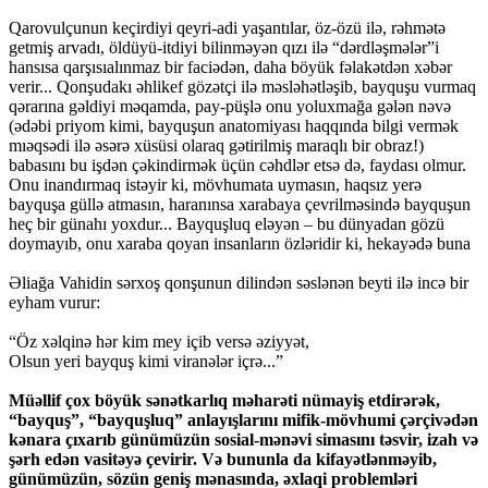
Qarovulçunun keçirdiyi qeyri-adi yaşantılar, öz-özü ilə, rəhmətə
getmiş arvadı, öldüyü-itdiyi bilinməyən qızı ilə “dərdləşmələr”i
hansısa qarşısıalınmaz bir faciədən, daha böyük fəlakətdən xəbər
verir... Qonşudakı əhlikef gözətçi ilə məsləhətləşib, bayquşu vurmaq
qərarına gəldiyi məqamda, pay-püşlə onu yoluxmağa gələn nəvə
(ədəbi priyom kimi, bayquşun anatomiyası haqqında bilgi vermək
mıəqsədi ilə əsərə xüsüsi olaraq gətirilmiş maraqlı bir obraz!)
babasını bu işdən çəkindirmək üçün cəhdlər etsə də, faydası olmur.
Onu inandırmaq istəyir ki, mövhumata uymasın, haqsız yerə
bayquşa güllə atmasın, haranınsa xarabaya çevrilməsində bayquşun
heç bir günahı yoxdur... Bayquşluq eləyən – bu dünyadan gözü
doymayıb, onu xaraba qoyan insanların özləridir ki, hekayədə buna
Əliağa Vahidin sərxoş qonşunun dilindən səslənən beyti ilə incə bir
eyham vurur:
“Öz xəlqinə hər kim mey içib versə əziyyət,
Olsun yeri bayquş kimi viranələr içrə...”
Müəllif çox böyük sənətkarlıq məharəti nümayiş etdirərək,
“bayquş”, “bayquşluq” anlayışlarını mifik-mövhumi çərçivədən
kənara çıxarıb günümüzün sosial-mənəvi simasını təsvir, izah və
şərh edən vasitəyə çevirir. Və bununla da kifayətlənməyib,
günümüzün, sözün geniş mənasında, əxlaqi problemləri