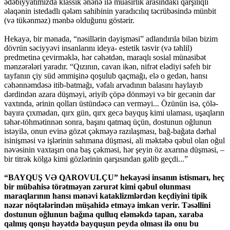
ədəbiyyatımızda klassik ənənə ilə müasirlik arasındakı qarşılıqlı
əlaqənin istedadlı qələm sahibinin yaradıcılıq təcrübəsində münbit
(və tükənməz) mənbə olduğunu göstərir.
Hekayə, bir mənada, “nəsillərin dəyişməsi” adlandırıla bilən bizim
dövrün səciyyəvi insanlarını ideya- estetik təsvir (və təhlil)
predmetinə çevirməklə, hər cəhətdən, maraqlı sosial münasibət
mənzərələri yaradır. “Qızının, cavan ikən, nifrət elədiyi səfeh bir
tayfanın çiy süd əmmişinə qoşulub qaçmağı, elə o gedən, hansı
cəhənnəmdəsə itib-batmağı, vəfalı arvadının balasını haylayıb
dərdindən azara düşməyi, əriyib çöpə dönməyi və bir gecənin dar
vaxtında, ərinin qolları üstündəcə can verməyi... Özünün isə, çölə-
bayıra çıxmadan, qırx gün, qırx gecə bayquş kimi ulaması, uşaqların
təhər-töhmətinnən sonra, başını qatmaq üçün, dostunun oğlunun
istəyilə, onun evinə gözət çəkməyə razılaşması, bağ-bağata dərhal
isinişməsi və işlərinin sahmana düşməsi, ali məktəbə qəbul olan oğul
nəvəsinin vaxtaşırı ona baş çəkməsi, hər şeyin öz axarına düşməsi, –
bir titrək kölgə kimi gözlərinin qarşısından gəlib geçdi...”
“BAYQUŞ VƏ QAROVULÇU” hekayəsi insanın istismarı, heç
bir mübahisə törətməyən zərurət kimi qəbul olunması
maraqlarının hansı mənəvi kataklizmlərdən keçdiyini tipik
nəzər nöqtələrindən müşahidə etməyə imkan verir. Təsəllini
dostunun oğlunun bağına qulluq eləməkdə tapan, xaraba
qalmış qonşu həyətdə bayquşun peyda olması ilə onu bu