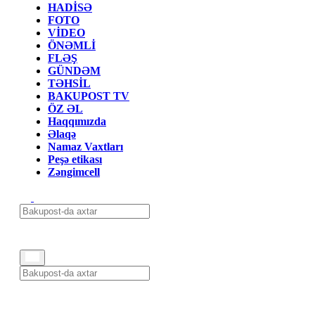
HADİSƏ
FOTO
VİDEO
ÖNƏMLİ
FLƏŞ
GÜNDƏM
TƏHSİL
BAKUPOST TV
ÖZ ƏL
Haqqımızda
Əlaqə
Namaz Vaxtları
Peşə etikası
Zəngimcell