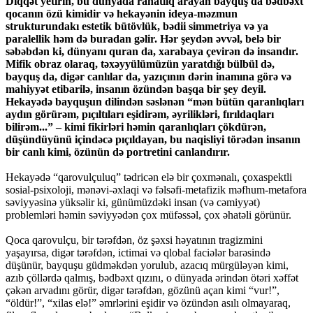
Diqqət yetirin, bu dünyada rahatlıq arayan bayquş da bədbəxt
qocanın özü kimidir və hekayənin ideya-məzmun
strukturundakı estetik bütövlük, bədii simmetriya və ya
paralellik həm də buradan gəlir. Hər şeydən əvvəl, belə bir
səbəbdən ki, dünyanı quran da, xarabaya çevirən də insandır.
Mifik obraz olaraq, təxəyyülümüzün yaratdığı bülbül də,
bayquş da, digər canlılar da, yazıçının dərin inamına görə və
mahiyyət etibarilə, insanın özündən başqa bir şey deyil.
Hekayədə bayquşun dilindən səslənən “mən bütün qaranlıqları
aydın görürəm, pıçıltıları eşidirəm, əyrilikləri, fırıldaqları
bilirəm...” – kimi fikirləri həmin qaranlıqları çökdürən,
düşündüyünü içindəcə pıçıldayan, bu naqisliyi törədən insanın
bir canlı kimi, özünün də portretini canlandırır.
Hekayədə “qarovulçuluq” tədricən elə bir çoxmənalı, çoxaspektli
sosial-psixoloji, mənəvi-əxlaqi və fəlsəfi-metafizik məfhum-metafora
səviyyəsinə yüksəlir ki, günümüzdəki insan (və cəmiyyət)
problemləri həmin səviyyədən çox müfəssəl, çox əhatəli görünür.
Qoca qarovulçu, bir tərəfdən, öz şəxsi həyatının tragizmini
yaşayırsa, digər tərəfdən, ictimai və qlobal faciələr barəsində
düşünür, bayquşu güdməkdən yorulub, azacıq mürgüləyən kimi,
azıb çöllərdə qalmış, bədbəxt qızını, o dünyada ərindən ötəri xəffət
çəkən arvadını görür, digər tərəfdən, gözünü açan kimi “vur!”,
“öldür!”, “xilas elə!” əmrlərini eşidir və özündən asılı olmayaraq,