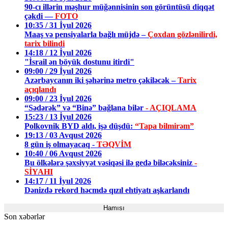
90-cı illərin məşhur müğənnisinin son görüntüsü diqqət
çəkdi —
FOTO
10:35 / 31 İyul 2026
Maaş və pensiyalarla bağlı müjdə –
Çoxdan gözlənilirdi,
tarix bilindi
14:18 / 12 İyul 2026
"İsrail ən böyük dostunu itirdi"
09:00 / 29 İyul 2026
Azərbaycanın iki şəhərinə metro çəkiləcək –
Tarix
açıqlandı
09:00 / 23 İyul 2026
“Sədərək” və “Binə” bağlana bilər
- AÇIQLAMA
15:23 / 13 İyul 2026
Polkovnik BYD aldı, işə düşdü:
“Tapa bilmirəm”
19:13 / 03 Avqust 2026
8 gün iş olmayacaq -
TƏQVİM
10:40 / 06 Avqust 2026
Bu ölkələrə şəxsiyyət vəsiqəsi ilə gedə biləcəksiniz
-
SİYAHI
14:17 / 11 İyul 2026
Dənizdə rekord həcmdə qızıl ehtiyatı aşkarlandı
Hamısı
Son xəbərlər