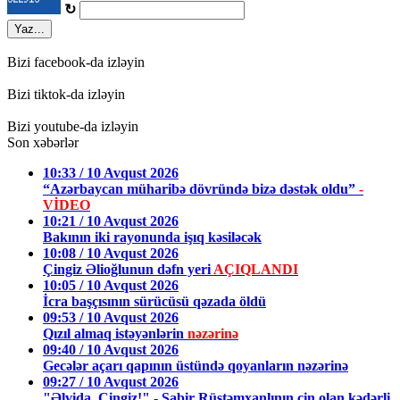
↻
Yaz...
Bizi facebook-da izləyin
Bizi tiktok-da izləyin
Bizi youtube-da izləyin
Son xəbərlər
10:33 / 10 Avqust 2026
“Azərbaycan müharibə dövründə bizə dəstək oldu”
-
VİDEO
10:21 / 10 Avqust 2026
Bakının iki rayonunda işıq kəsiləcək
10:08 / 10 Avqust 2026
Çingiz Əlioğlunun dəfn yeri
AÇIQLANDI
10:05 / 10 Avqust 2026
İcra başçısının sürücüsü qəzada öldü
09:53 / 10 Avqust 2026
Qızıl almaq istəyənlərin
nəzərinə
09:40 / 10 Avqust 2026
Gecələr açarı qapının üstündə qoyanların nəzərinə
09:27 / 10 Avqust 2026
"Əlvida, Çingiz!" - Sabir Rüstəmxanlının çin olan kədərli