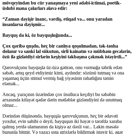
mövqeyindən bu cür yanaşmaya yeni ədəbi-ictimai, poetik-
üslubi məna çalarları əlavə edir:
“Zaman dəyişir inanc, vərdiş, etiqad və... onu yaradan
insanlarsa dəyişmir...
Bayquş da ki, öz bayquşluğunda...
Çox qəribə quşdu, heç bir canlıya qoşulmadan, tək-tənha
dolanır və sanki lal sükutun, sirli kainatın və mübhəm gecələrin,
özü ilə gizlətdiyi sirlərin keşiyini təkbaşına çəkmək istəyirdi...”
Qarovulçunu bayquşla üz-üzə gətirən, onu vurmağa təhrik edən
səbəb, artıq qeyd etdiyimiz kimi, aydındır: sözünü tutmaq və ona
yaşamaq üçün stimul vermiş bağ yiyəsinin rahatlığını təmin
eləmək...
Ancaq, yazıçının üzərindən çox üsulluca keçdiyi bu səbəbin
arxasında kifayət qədər dərin mətləblər gizləndiyini də unutmaq
olmaz...
Dərindən düşünəndə, bayquşla qarovulçunun, heç bir ədavəti
yoxdur, evin sahibi o deyil, bayquşun iki həyət o tərəfdə xaraba
qalmış yerdə ulamasının da kişiyə az dəxli var... Lakin məsələ
bununla bitmir. Və yazıçı usta ştrixlərlə bildirmək istəyir ki, əgər