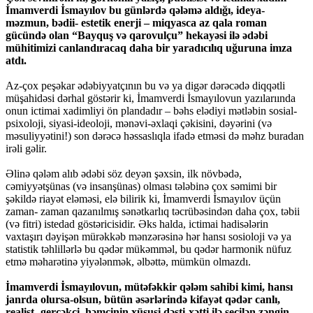
İmamverdi İsmayılov bu günlərdə qələmə aldığı, ideya-
məzmun, bədii- estetik enerji – miqyasca az qala roman
gücündə olan “Bayquş və qarovulçu” hekayəsi ilə ədəbi
mühitimizi canlandıracaq daha bir yaradıcılıq uğuruna imza
atdı.
Az-çox peşəkar ədəbiyyatçının bu və ya digər dərəcədə diqqətli
müşahidəsi dərhal göstərir ki, İmamverdi İsmayılovun yazılarıında
onun ictimai xadimliyi ön plandadır – bəhs elədiyi mətləbin sosial-
psixoloji, siyasi-ideoloji, mənəvi-əxlaqi çəkisini, dəyərini (və
məsuliyyətini!) son dərəcə həssaslıqla ifadə etməsi də məhz buradan
irəli gəlir.
Əlinə qələm alıb ədəbi söz deyən şəxsin, ilk növbədə,
cəmiyyətşünas (və insanşünas) olması tələbinə çox səmimi bir
şəkildə riayət eləməsi, elə bilirik ki, İmamverdi İsmayılov üçün
zaman- zaman qazanılmış sənətkarlıq təcrübəsindən daha çox, təbii
(və fitri) istedad göstəricisidir. Əks halda, ictimai hadisələrin
vaxtaşırı dəyişən mürəkkəb mənzərəsinə hər hansı sosioloji və ya
statistik təhlillərlə bu qədər mükəmməl, bu qədər harmonik nüfuz
etmə məharətinə yiyələnmək, əlbəttə, mümkün olmazdı.
İmamverdi İsmayılovun, mütəfəkkir qələm sahibi kimi, hansı
janrda olursa-olsun, bütün əsərlərində kifayət qədər canlı,
realist- gerçəkçi, həmçinin xüsusi dəsti-xətti ilə seçilən zəngin