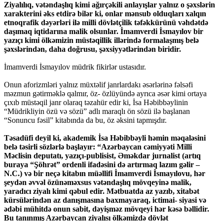
Ziyalılıq, vətəndaşlıq kimi ağırçəkili anlayışlar yalnız o şəxslərin
xarakterini əks etdirə bilər ki, onlar mənsub olduqları xalqın
etnoqrafik dəyərləri ilə milli dövlətçilik təfəkkürünü vəhdətdə
daşımaq iqtidarına malik olsunlar. İmamverdi İsmayılov bir
yazıçı kimi ölkəmizin müstəqillik illərində formalaşmış belə
şəxslərindən, daha doğrusu, şəxsiyyətlərindən biridir.
İmamverdi İsmayılov müdrik fikirlər ustasıdır.
Onun aforizmləri yalnız müxtəlif janrlardakı əsərlərinə fəlsəfi
məzmun gətirməklə qalmır, öz- özlüyündə ayrıca əsər kimi ortaya
çıxıb müstəqil janr olaraq təzahür edir ki, İsa Həbibbəylinin
“Müdrikliyin özü və sözü” adlı maraqlı ön sözü ilə başlanan
“Sonuncu fəsil” kitabında da bu, öz əksini tapmışdır.
Təsadüfi deyil ki, akademik İsa Həbibbəyli həmin məqaləsini
belə təsirli sözlərlə başlayır: “Azərbaycan cəmiyyəti Milli
Məclisin deputatı, yazıçı-publisist, Əməkdar jurnalist (artıq
buraya “Şöhrət” ordenli ifadəsini də artırmaq lazım gəlir –
N.C.) və bir neçə kitabın müəllifi İmamverdi İsmayılovu, hər
şeydən əvvəl özünəməxsus vətəndaşlıq mövqeyinə malik,
yaradıcı ziyalı kimi qəbul edir. Mətbuatda az yazıb, xitabət
kürsülərindən az danışmasına baxmayaraq, ictimai- siyasi və
ədəbi mühitdə onun sabit, dəyişməz mövqeyi hər kəsə bəllidir.
Bu tanınmış Azərbaycan ziyalısı ölkəmizdə dövlət