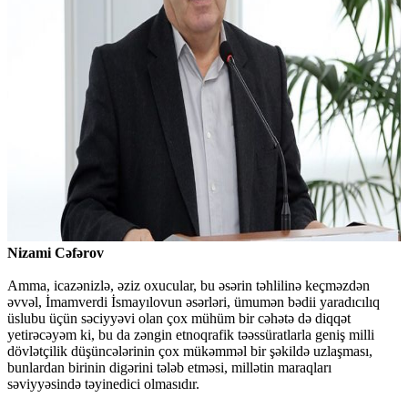
Nizami Cəfərov
Amma, icazənizlə, əziz oxucular, bu əsərin təhlilinə keçməzdən
əvvəl, İmamverdi İsmayılovun əsərləri, ümumən bədii yaradıcılıq
üslubu üçün səciyyəvi olan çox mühüm bir cəhətə də diqqət
yetirəcəyəm ki, bu da zəngin etnoqrafik təəssüratlarla geniş milli
dövlətçilik düşüncələrinin çox mükəmməl bir şəkildə uzlaşması,
bunlardan birinin digərini tələb etməsi, millətin maraqları
səviyyəsində təyinedici olmasıdır.