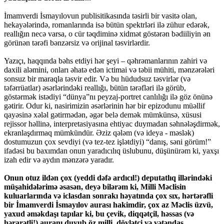
İmamverdi İsmayılovun publisitikasında təsirli bir vasitə olan,
hekayələrində, romanlarında isə bütün spektrləri ilə zühur edərək,
reallığın necə varsa, o cür təqdiminə xidmət göstərən bədiiliyin ən
görünən tərəfi bənzərsiz və orijinal təsvirlərdir.
Yazıçı, haqqında bəhs etdiyi hər şeyi – qəhrəmanlarının zahiri və
daxili aləmini, onları əhatə edən ictimai və təbii mühiti, mənzərələri
sonsuz bir maraqla təsvir edir. Və bu hüdudsuz təsvirlər (və
təfərrüatlar) əsərlərindəki reallığı, bütün tərəfləri ilə görüb,
göstərmək istədiyi “dünya”nı peyzaj-portret canlılığı ilə göz önünə
gətirir. Odur ki, nasirimizin əsərlərinin hər bir epizodunu müəllif
qayəsinə xələl gətirmədən, əgər belə demək mümkünsə, xüsusi
rejissor həllinə, interpretasiyasına ehtiyac duymadan səhnələşdirmək,
ekranlaşdırmaq mümkündür. Əziz qələm (və ideya - məslək)
dostumuzun çox sevdiyi (və tez-tez işlətdiyi) “danış, səni görüm!”
ifadəsi bu baxımdan onun yaradıcılıq üslubunu, düşünürəm ki, yaxşı
izah edir və aydın mənzərə yaradır.
Onun otuz ildən çox (yeddi dəfə ardıcıl!) deputatlıq illərindəki
müşahidələrimə əsasən, deyə bilərəm ki, Milli Məclisin
kuluarlarında və iclasdan sonrakı həyatında çox sıx, hərtərəfli
bir İmamverdi İsmayılov aurası hakimdir, çox az Məclis üzvü,
yaxud əməkdaşı tapılar ki, bu çevik, diqqətçil, həssas (və
hərarətli!) auranı duyub öz milli, dövlətçi və vətəndaş