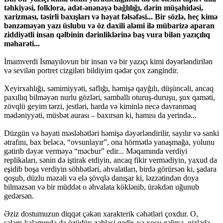
təhkiyəsi, folklora, adət-ənənəyə bağlılığı, dərin müşahidəsi,
xarizması, təsirli baxışları və həyat fəlsəfəsi... Bir sözlə, heç kimə
bənzəməyən yazı üslubu və öz daxili aləmi ilə mübarizə aparan
ziddiyətli insan qəlbinin dərinliklərinə baş vura bilən yazıçılıq
məharəti...
İmamverdi İsmayılovun bir insan və bir yazıçı kimi dəyərləndirilən
və sevilən portret cizgiləri bildiyim qədər çox zəngindir.
Xeyirxahlığı, səmimiyyəti, saflığı, həmişə qayğılı, düşüncəli, ancaq
paxıllıq bilməyən nurlu gözləri, samballı oturuş-duruşu, şux qaməti,
zövqlü geyim tərzi, jestləri, harda və kiminlə necə davranmaq
mədəniyyəti, müsbət aurası – baxırsan ki, hamısı da yerində...
Düzgün və həyati məsləhətləri həmişə dəyərləndirilir, sayılır və sanki
ətrafını, bax beləcə, “ovsunlayır”, ona hörmətlə yanaşmağa, yolunu
gətirib dəyər verməyə “məcbur” edir... Məqamında verdiyi
replikaları, sənin də iştirak etdiyin, ancaq fikir vermədiyin, yaxud da
eşidib boşa verdiyin söhbətləri, əhvalatları, birdə görürsən ki, şadara
qoşub, düzlu məzəli və elə şövqlə danışar ki, ləzzətindən doya
bilməzsən və bir müddət o əhvalata köklənib, ürəkdən uğunub
gedərsən.
Əziz dostumuzun diqqət çəkən xarakterik cəhətləri çoxdur. O,
salam-kəlamında da özüdür: zəhləsi gedir, ya xoşu gəlirsə, gizlədə