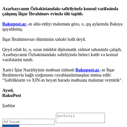
Azərbaycanın Özbəkistandakı səfirliyində konsul vəzifəsində
çalışmış İlqar İbrahimov evində ölü taplıb.
Bakupost.az
-ın əldə etdiyi məlumata görə, o, qış aylarında Bakıya
qayıdıbmış.
İlqar İbrahimovun ölümünün səbəbi bəlli deyil.
Qeyd edək ki, o, uzun müddət diplomatik xidmət sahəsində çalışıb,
Azərbaycanın Özbəkistandakı səfirliyində birinci katib və konsul
vəzifələrini tutub.
Xarici İşlər Nazirliyinin mətbuat xidməti
Bakupost.az
-ın İlqar
İbrahimovla bağlı sorğusunu cavablandırmaqdan imtina edib:
"Səfirliklərin və XİN-in heyəti barədə mətbuata məlumat vermirik".
Aysel,
BakuPost
Şərhlər