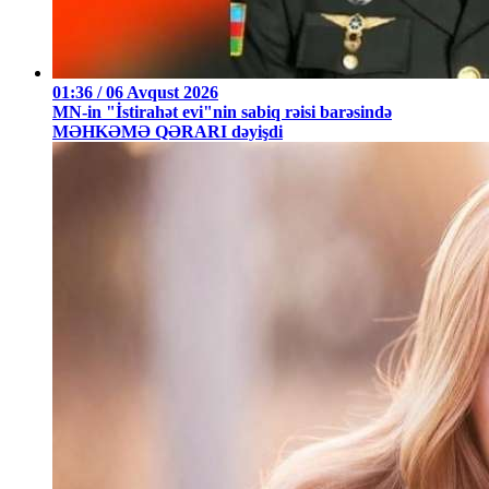
01:36 / 06 Avqust 2026
MN-in "İstirahət evi"nin sabiq rəisi barəsində
MƏHKƏMƏ QƏRARI dəyişdi