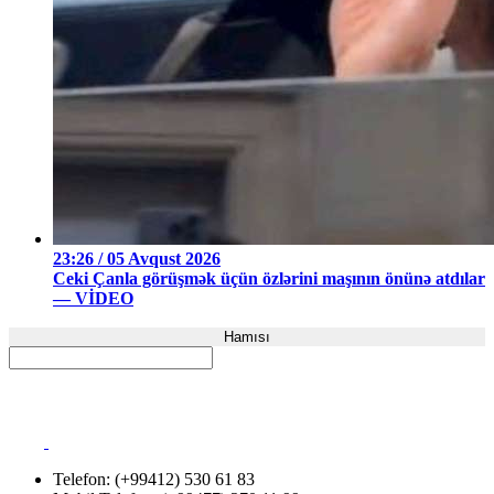
23:26 / 05 Avqust 2026
Ceki Çanla görüşmək üçün özlərini maşının önünə atdılar
— VİDEO
Hamısı
Telefon: (+99412) 530 61 83