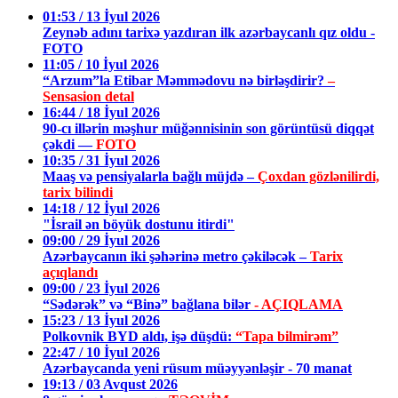
01:53 / 13 İyul 2026
Zeynəb adını tarixə yazdıran ilk azərbaycanlı qız oldu -
FOTO
11:05 / 10 İyul 2026
“Arzum”la Etibar Məmmədovu nə birləşdirir?
–
Sensasion detal
16:44 / 18 İyul 2026
90-cı illərin məşhur müğənnisinin son görüntüsü diqqət
çəkdi —
FOTO
10:35 / 31 İyul 2026
Maaş və pensiyalarla bağlı müjdə –
Çoxdan gözlənilirdi,
tarix bilindi
14:18 / 12 İyul 2026
"İsrail ən böyük dostunu itirdi"
09:00 / 29 İyul 2026
Azərbaycanın iki şəhərinə metro çəkiləcək –
Tarix
açıqlandı
09:00 / 23 İyul 2026
“Sədərək” və “Binə” bağlana bilər
- AÇIQLAMA
15:23 / 13 İyul 2026
Polkovnik BYD aldı, işə düşdü:
“Tapa bilmirəm”
22:47 / 10 İyul 2026
Azərbaycanda yeni rüsum müəyyənləşir - 70 manat
19:13 / 03 Avqust 2026