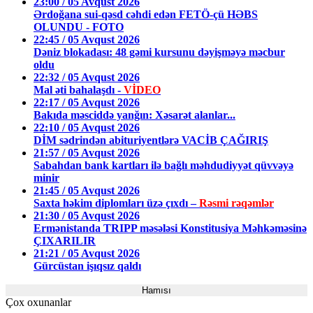
23:00 / 05 Avqust 2026
Ərdoğana sui-qəsd cəhdi edən FETÖ-çü HƏBS
OLUNDU - FOTO
22:45 / 05 Avqust 2026
Dəniz blokadası: 48 gəmi kursunu dəyişməyə məcbur
oldu
22:32 / 05 Avqust 2026
Mal əti bahalaşdı -
VİDEO
22:17 / 05 Avqust 2026
Bakıda məsciddə yanğın: Xəsarət alanlar...
22:10 / 05 Avqust 2026
DİM sədrindən abituriyentlərə VACİB ÇAĞIRIŞ
21:57 / 05 Avqust 2026
Sabahdan bank kartları ilə bağlı məhdudiyyət qüvvəyə
minir
21:45 / 05 Avqust 2026
Saxta həkim diplomları üzə çıxdı –
Rəsmi rəqəmlər
21:30 / 05 Avqust 2026
Ermənistanda TRIPP məsələsi Konstitusiya Məhkəməsinə
ÇIXARILIR
21:21 / 05 Avqust 2026
Gürcüstan işıqsız qaldı
Hamısı
Çox oxunanlar