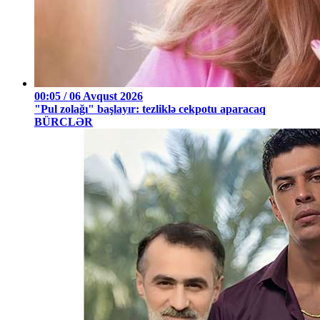
00:05 / 06 Avqust 2026
"Pul zolağı" başlayır: tezliklə cekpotu aparacaq
BÜRCLƏR