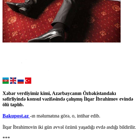
Xəbər verdiyimiz kimi, Azərbaycanın Özbəkistandakı
səfirliyində konsul vəzifəsində çalışmış İlqar İbrahimov evində
ölü taplıb.
Bakupost.az
-ın məlumatına görə, o, intihar edib.
İlqar İbrahimovin iki gün əvvəl özünü yaşadığı evdə asdığı bildirilir.
***