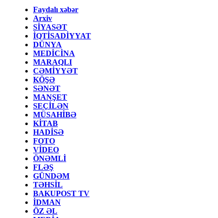
Faydalı xəbər
Arxiv
SİYASƏT
İQTİSADİYYAT
DÜNYA
MEDİCİNA
MARAQLI
CƏMİYYƏT
KÖŞƏ
SƏNƏT
MANŞET
SEÇİLƏN
MÜSAHİBƏ
KİTAB
HADİSƏ
FOTO
VİDEO
ÖNƏMLİ
FLƏŞ
GÜNDƏM
TƏHSİL
BAKUPOST TV
İDMAN
ÖZ ƏL