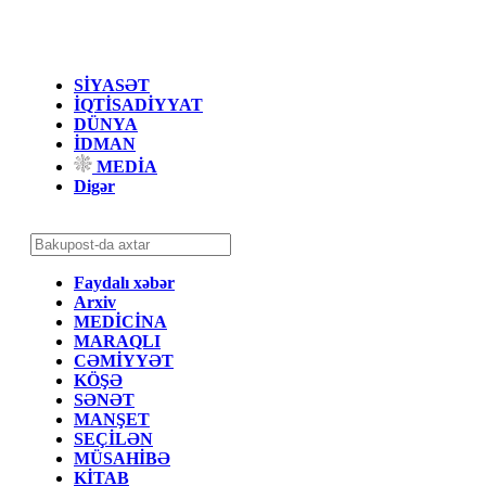
SİYASƏT
İQTİSADİYYAT
DÜNYA
İDMAN
MEDİA
Digər
Faydalı xəbər
Arxiv
MEDİCİNA
MARAQLI
CƏMİYYƏT
KÖŞƏ
SƏNƏT
MANŞET
SEÇİLƏN
MÜSAHİBƏ
KİTAB