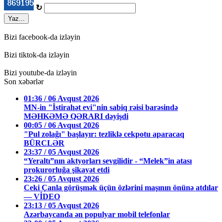
↻
Yaz...
Bizi facebook-da izləyin
Bizi tiktok-da izləyin
Bizi youtube-da izləyin
Son xəbərlər
01:36 / 06 Avqust 2026
MN-in "İstirahət evi"nin sabiq rəisi barəsində
MƏHKƏMƏ QƏRARI dəyişdi
00:05 / 06 Avqust 2026
"Pul zolağı" başlayır: tezliklə cekpotu aparacaq
BÜRCLƏR
23:37 / 05 Avqust 2026
“Yeraltı”nın aktyorları sevgilidir - “Melek”in atası
prokurorluğa şikayət etdi
23:26 / 05 Avqust 2026
Ceki Çanla görüşmək üçün özlərini maşının önünə atdılar
— VİDEO
23:13 / 05 Avqust 2026
Azərbaycanda ən populyar mobil telefonlar