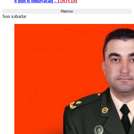
8 gün iş olmayacaq -
TƏQVİM
Hamısı
Son xəbərlər