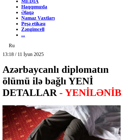
MEDİA
Haqqımızda
Əlaqə
Namaz Vaxtları
Peşə etikası
Zəngimcell
...
Ru
13:18 / 11 İyun 2025
Azərbaycanlı diplomatın
ölümü ilə bağlı YENİ
DETALLAR
- YENİLƏNİB