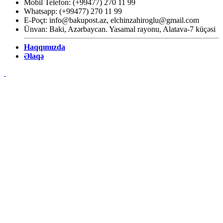
Mobil Telefon: (+99477) 270 11 99
Whatsapp: (+99477) 270 11 99
E-Poçt:
info@bakupost.az
,
elchinzahiroglu@gmail.com
Ünvan: Baki, Azərbaycan. Yasamal rayonu, Alatava-7 küçəsi
Haqqımızda
Əlaqə