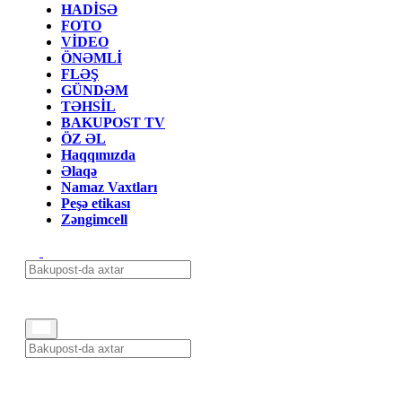
HADİSƏ
FOTO
VİDEO
ÖNƏMLİ
FLƏŞ
GÜNDƏM
TƏHSİL
BAKUPOST TV
ÖZ ƏL
Haqqımızda
Əlaqə
Namaz Vaxtları
Peşə etikası
Zəngimcell