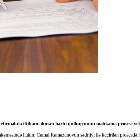
ə yetirməkdə ittiham olunan hərbi qulluqçunun məhkəmə prosesi ye
əhkəməsində hakim Camal Ramazanovun sədrliyi ilə keçirilən prosesdə