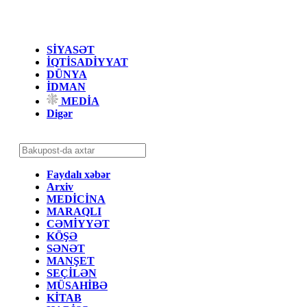
SİYASƏT
İQTİSADİYYAT
DÜNYA
İDMAN
MEDİA
Digər
Faydalı xəbər
Arxiv
MEDİCİNA
MARAQLI
CƏMİYYƏT
KÖŞƏ
SƏNƏT
MANŞET
SEÇİLƏN
MÜSAHİBƏ
KİTAB