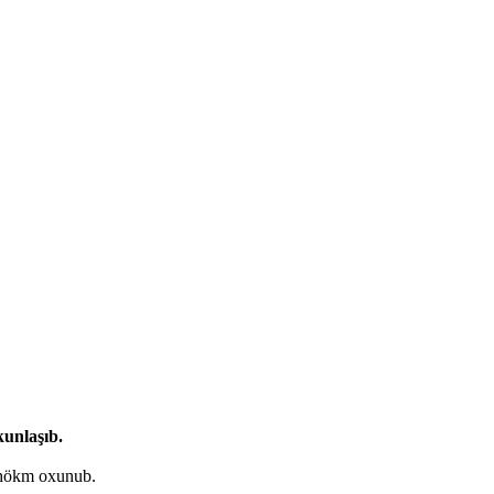
kunlaşıb.
 hökm oxunub.