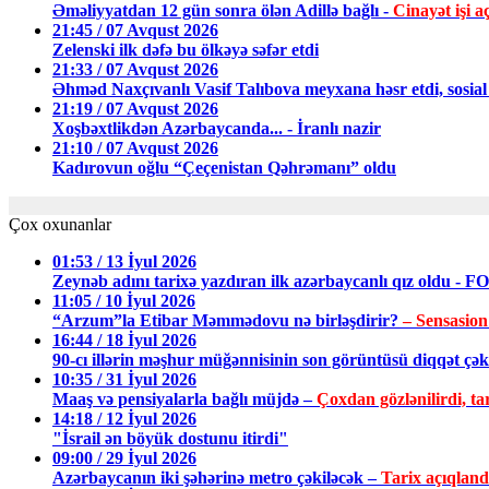
Əməliyyatdan 12 gün sonra ölən Adillə bağlı -
Cinayət işi aç
21:45 / 07 Avqust 2026
Zelenski ilk dəfə bu ölkəyə səfər etdi
21:33 / 07 Avqust 2026
Əhməd Naxçıvanlı Vasif Talıbova meyxana həsr etdi, sosial 
21:19 / 07 Avqust 2026
Xoşbəxtlikdən Azərbaycanda... - İranlı nazir
21:10 / 07 Avqust 2026
Kadırovun oğlu “Çeçenistan Qəhrəmanı” oldu
Çox oxunanlar
01:53 / 13 İyul 2026
Zeynəb adını tarixə yazdıran ilk azərbaycanlı qız oldu - 
11:05 / 10 İyul 2026
“Arzum”la Etibar Məmmədovu nə birləşdirir?
– Sensasion
16:44 / 18 İyul 2026
90-cı illərin məşhur müğənnisinin son görüntüsü diqqət ç
10:35 / 31 İyul 2026
Maaş və pensiyalarla bağlı müjdə –
Çoxdan gözlənilirdi, tar
14:18 / 12 İyul 2026
"İsrail ən böyük dostunu itirdi"
09:00 / 29 İyul 2026
Azərbaycanın iki şəhərinə metro çəkiləcək –
Tarix açıqland