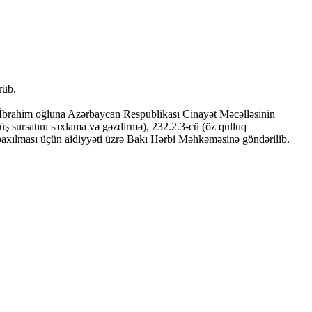
rüb.
ıl İbrahim oğluna Azərbaycan Respublikası Cinayət Məcəlləsinin
üş sursatını saxlama və gəzdirmə), 232.2.3-cü (öz qulluq
iş baxılması üçün aidiyyəti üzrə Bakı Hərbi Məhkəməsinə göndərilib.