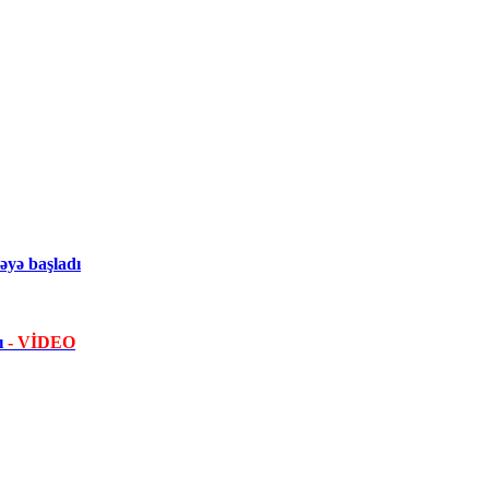
yə başladı
dı
- VİDEO