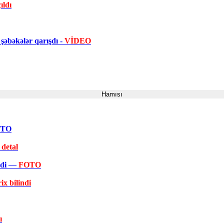
ıldı
şəbəkələr qarışdı -
VİDEO
Hamısı
FOTO
 detal
əkdi —
FOTO
ix bilindi
ı