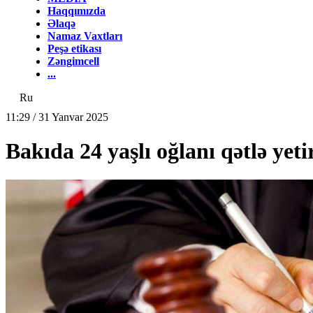
Haqqımızda
Əlaqə
Namaz Vaxtları
Peşə etikası
Zəngimcell
...
Ru
11:29 / 31 Yanvar 2025
Bakıda 24 yaşlı oğlanı qətlə y