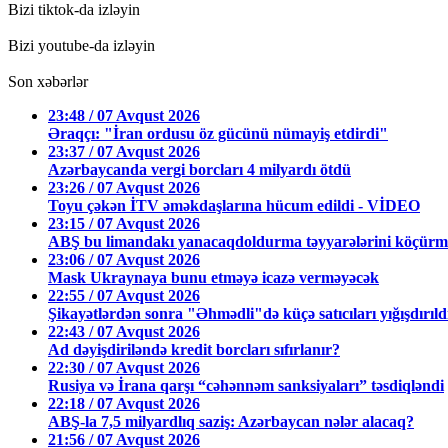
Bizi tiktok-da izləyin
Bizi youtube-da izləyin
Son xəbərlər
23:48 / 07 Avqust 2026
Əraqçı: "İran ordusu öz gücünü nümayiş etdirdi"
23:37 / 07 Avqust 2026
Azərbaycanda vergi borcları 4 milyardı ötdü
23:26 / 07 Avqust 2026
Toyu çəkən İTV əməkdaşlarına hücum edildi - VİDEO
23:15 / 07 Avqust 2026
ABŞ bu limandakı yanacaqdoldurma təyyarələrini köçürmə
23:06 / 07 Avqust 2026
Mask Ukraynaya bunu etməyə icazə verməyəcək
22:55 / 07 Avqust 2026
Şikayətlərdən sonra "Əhmədli"də küçə satıcıları yığışdırıl
22:43 / 07 Avqust 2026
Ad dəyişdiriləndə kredit borcları sıfırlanır?
22:30 / 07 Avqust 2026
Rusiya və İrana qarşı “cəhənnəm sanksiyaları” təsdiqləndi
22:18 / 07 Avqust 2026
ABŞ-la 7,5 milyardlıq saziş: Azərbaycan nələr alacaq?
21:56 / 07 Avqust 2026