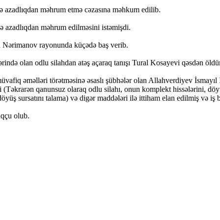
ndə azadlıqdan məhrum etmə cəzasına məhkum edilib.
ndə azadlıqdan məhrum edilməsini istəmişdi.
ın Nərimanov rayonunda küçədə baş verib.
rində olan odlu silahdan atəş açaraq tanışı Tural Kosayevi qəsdən öldü
ə müvafiq əməlləri törətməsinə əsaslı şübhələr olan Allahverdiyev İsmay
(Təkrarən qanunsuz olaraq odlu silahı, onun komplekt hissələrini, döy
döyüş sursatını talama) və digər maddələri ilə ittiham elan edilmiş və 
uqçu olub.