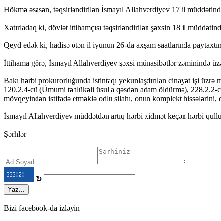
Hökmə əsasən, təqsirləndirilən İsmayıl Allahverdiyev 17 il müddəti
Xatırladaq ki, dövlət ittihamçısı təqsirləndirilən şəxsin 18 il müddəti
Qeyd edək ki, hadisə ötən il iyunun 26-da axşam saatlarında paytaxt
İttihama görə, İsmayıl Allahverdiyev şəxsi münasibətlər zəminində üzə
Bakı hərbi prokurorluğunda istintaqı yekunlaşdırılan cinayət işi üzr
120.2.4-cü (Ümumi təhlükəli üsulla qəsdən adam öldürmə), 228.2.2-ci 
mövqeyindən istifadə etməklə odlu silahı, onun komplekt hissələrini, 
İsmayıl Allahverdiyev müddətdən artıq hərbi xidmət keçən hərbi qull
Şərhlər
↻
Yaz...
Bizi facebook-da izləyin