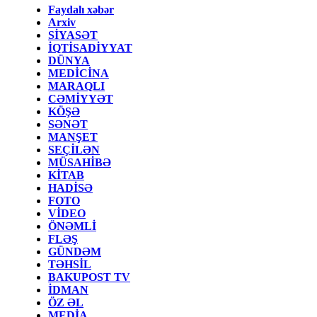
Faydalı xəbər
Arxiv
SİYASƏT
İQTİSADİYYAT
DÜNYA
MEDİCİNA
MARAQLI
CƏMİYYƏT
KÖŞƏ
SƏNƏT
MANŞET
SEÇİLƏN
MÜSAHİBƏ
KİTAB
HADİSƏ
FOTO
VİDEO
ÖNƏMLİ
FLƏŞ
GÜNDƏM
TƏHSİL
BAKUPOST TV
İDMAN
ÖZ ƏL
MEDİA