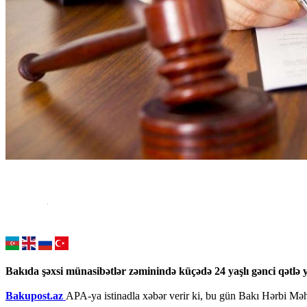
Bakıda şəxsi münasibətlər zəminində küçədə 24 yaşlı gənci qətl
Bakupost.az
APA-ya istinadla xəbər verir ki, bu gün Bakı Hərbi M