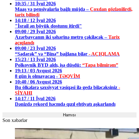
10:35 / 31 İyul 2026
Maaş və pensiyalarla bağlı müjdə –
Çoxdan gözlənilirdi,
tarix bilindi
14:18 / 12 İyul 2026
"İsrail ən böyük dostunu itirdi"
09:00 / 29 İyul 2026
Azərbaycanın iki şəhərinə metro çəkiləcək –
Tarix
açıqlandı
09:00 / 23 İyul 2026
“Sədərək” və “Binə” bağlana bilər
- AÇIQLAMA
15:23 / 13 İyul 2026
Polkovnik BYD aldı, işə düşdü:
“Tapa bilmirəm”
19:13 / 03 Avqust 2026
8 gün iş olmayacaq -
TƏQVİM
10:40 / 06 Avqust 2026
Bu ölkələrə şəxsiyyət vəsiqəsi ilə gedə biləcəksiniz
-
SİYAHI
14:17 / 11 İyul 2026
Dənizdə rekord həcmdə qızıl ehtiyatı aşkarlandı
Hamısı
Son xəbərlər