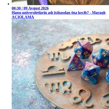
00:30 / 09 Avqust 2026
Hansı universitetlərin adı ixtisasdan önə keçib? - Maraqlı
AÇIQLAMA