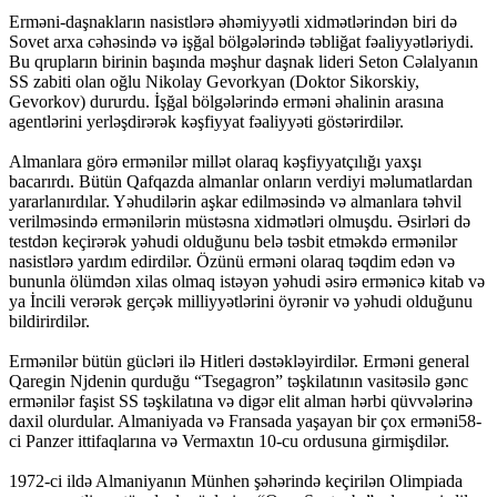
Erməni-daşnakların nasistlərə əhəmiyyətli xidmətlərindən biri də
Sovet arxa cəhəsində və işğal bölgələrində təbliğat fəaliyyətləriydi.
Bu qrupların birinin başında məşhur daşnak lideri Seton Cəlalyanın
SS zabiti olan oğlu Nikolay Gevorkyan (Doktor Sikorskiy,
Gevorkov) dururdu. İşğal bölgələrində erməni əhalinin arasına
agentlərini yerləşdirərək kəşfiyyat fəaliyyəti göstərirdilər.
Almanlara görə ermənilər millət olaraq kəşfiyyatçılığı yaxşı
bacarırdı. Bütün Qafqazda almanlar onların verdiyi məlumatlardan
yararlanırdılar. Yəhudilərin aşkar edilməsində və almanlara təhvil
verilməsində ermənilərin müstəsna xidmətləri olmuşdu. Əsirləri də
testdən keçirərək yəhudi olduğunu belə təsbit etməkdə ermənilər
nasistlərə yardım edirdilər. Özünü erməni olaraq təqdim edən və
bununla ölümdən xilas olmaq istəyən yəhudi əsirə ermənicə kitab və
ya İncili verərək gerçək milliyyətlərini öyrənir və yəhudi olduğunu
bildirirdilər.
Ermənilər bütün gücləri ilə Hitleri dəstəkləyirdilər. Erməni general
Qaregin Njdenin qurduğu “Tsegagron” təşkilatının vasitəsilə gənc
ermənilər faşist SS təşkilatına və digər elit alman hərbi qüvvələrinə
daxil olurdular. Almaniyada və Fransada yaşayan bir çox erməni58-
ci Panzer ittifaqlarına və Vermaxtın 10-cu ordusuna girmişdilər.
1972-ci ildə Almaniyanın Münhen şəhərində keçirilən Olimpiada