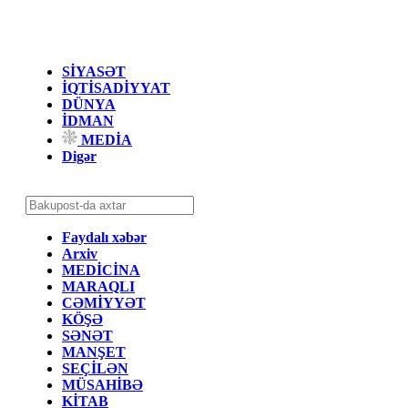
SİYASƏT
İQTİSADİYYAT
DÜNYA
İDMAN
MEDİA
Digər
Faydalı xəbər
Arxiv
MEDİCİNA
MARAQLI
CƏMİYYƏT
KÖŞƏ
SƏNƏT
MANŞET
SEÇİLƏN
MÜSAHİBƏ
KİTAB