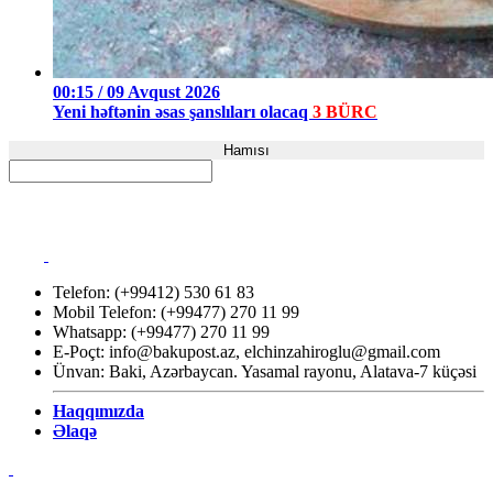
00:15 / 09 Avqust 2026
Yeni həftənin əsas şanslıları olacaq
3 BÜRC
Hamısı
Telefon: (+99412) 530 61 83
Mobil Telefon: (+99477) 270 11 99
Whatsapp: (+99477) 270 11 99
E-Poçt:
info@bakupost.az
,
elchinzahiroglu@gmail.com
Ünvan: Baki, Azərbaycan. Yasamal rayonu, Alatava-7 küçəsi
Haqqımızda
Əlaqə