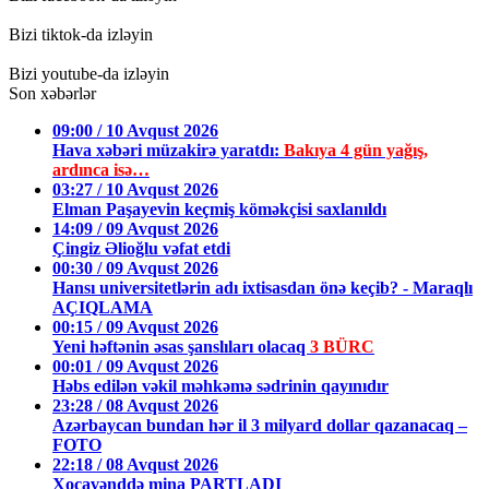
Bizi tiktok-da izləyin
Bizi youtube-da izləyin
Son xəbərlər
09:00 / 10 Avqust 2026
Hava xəbəri müzakirə yaratdı:
Bakıya 4 gün yağış,
ardınca isə…
03:27 / 10 Avqust 2026
Elman Paşayevin keçmiş köməkçisi saxlanıldı
14:09 / 09 Avqust 2026
Çingiz Əlioğlu vəfat etdi
00:30 / 09 Avqust 2026
Hansı universitetlərin adı ixtisasdan önə keçib? - Maraqlı
AÇIQLAMA
00:15 / 09 Avqust 2026
Yeni həftənin əsas şanslıları olacaq
3 BÜRC
00:01 / 09 Avqust 2026
Həbs edilən vəkil məhkəmə sədrinin qayınıdır
23:28 / 08 Avqust 2026
Azərbaycan bundan hər il 3 milyard dollar qazanacaq –
FOTO
22:18 / 08 Avqust 2026
Xocavənddə mina PARTLADI