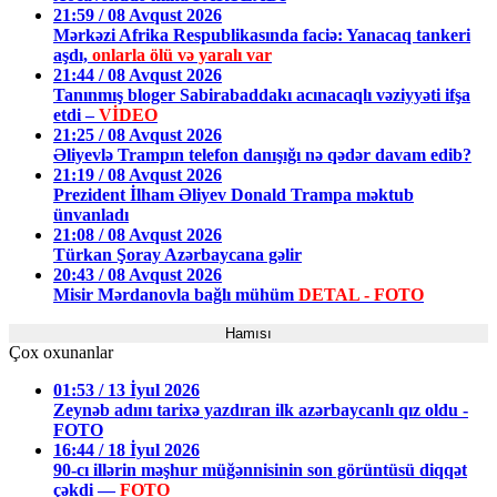
21:59 / 08 Avqust 2026
Mərkəzi Afrika Respublikasında faciə: Yanacaq tankeri
aşdı,
onlarla ölü və yaralı var
21:44 / 08 Avqust 2026
Tanınmış bloger Sabirabaddakı acınacaqlı vəziyyəti ifşa
etdi –
VİDEO
21:25 / 08 Avqust 2026
Əliyevlə Trampın telefon danışığı nə qədər davam edib?
21:19 / 08 Avqust 2026
Prezident İlham Əliyev Donald Trampa məktub
ünvanladı
21:08 / 08 Avqust 2026
Türkan Şoray Azərbaycana gəlir
20:43 / 08 Avqust 2026
Misir Mərdanovla bağlı mühüm
DETAL - FOTO
Hamısı
Çox oxunanlar
01:53 / 13 İyul 2026
Zeynəb adını tarixə yazdıran ilk azərbaycanlı qız oldu -
FOTO
16:44 / 18 İyul 2026
90-cı illərin məşhur müğənnisinin son görüntüsü diqqət
çəkdi —
FOTO