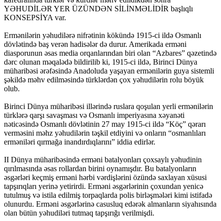
YƏHUDİLƏR YER ÜZÜNDƏN SİLİNMƏLİDİR başlıqlı
KONSEPSİYA var.
Ermənilərin yəhudilərə nifrətinin kökündə 1915-ci ildə Osmanlı
dövlətində baş verən hadisələr də durur. Amerikada erməni
diasporunun əsas media orqanlarından biri olan “Azbares” qəzetində
dərc olunan məqalədə bildirilib ki, 1915-ci ildə, Birinci Dünya
müharibəsi ərəfəsində Anadoluda yaşayan ermənilərin guya sistemli
şəkildə məhv edilməsində türklərdən çox yəhudilərin rolu böyük
olub.
Birinci Dünya müharibəsi illərində ruslara qoşulan yerli ermənilərin
türklərə qarşı savaşması və Osmanlı imperiyasına xəyanəti
nəticəsində Osmanlı dövlətinin 27 may 1915-ci ildə “Köç” qərarı
verməsini məhz yəhudilərin təşkil etdiyini və onların “osmanlıları
erməniləri qırmağa inandırdıqlarını” iddia edirlər.
II Dünya müharibəsində erməni batalyonları çoxsaylı yəhudinin
qırılmasında əsas rollardan birini oynamışdır. Bu batalyonların
əsgərləri keçmiş erməni hərbi vərdişlərini özündə saxlayan xüsusi
tapşırıqları yerinə yetirirdi. Erməni əsgərlərinin çoxundan yenicə
tutulmuş və istila edilmiş torpaqlarda polis birləşmələri kimi istifadə
olunurdu. Erməni əsgərlərinə casusluq edərək almanların siyahısında
olan bütün yəhudiləri tutmaq tapşırığı verilmişdi.