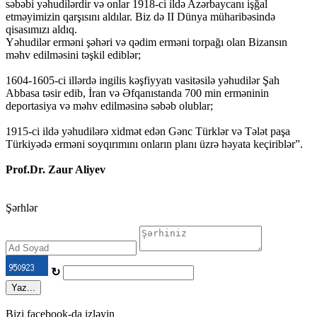
səbəbi yəhudilərdir və onlar 1918-ci ildə Azərbaycanı işğal
etməyimizin qarşısını aldılar. Biz də II Dünya müharibəsində
qisasımızı aldıq.
Yəhudilər erməni şəhəri və qədim erməni torpağı olan Bizansın
məhv edilməsini təşkil ediblər;
1604-1605-ci illərdə ingilis kəşfiyyatı vasitəsilə yəhudilər Şah
Abbasa təsir edib, İran və Əfqanıstanda 700 min erməninin
deportasiya və məhv edilməsinə səbəb olublar;
1915-ci ildə yəhudilərə xidmət edən Gənc Türklər və Tələt paşa
Türkiyədə erməni soyqırımını onların planı üzrə həyata keçiriblər”.
Prof.Dr. Zaur Aliyev
Şərhlər
↻
Yaz...
Bizi facebook-da izləyin