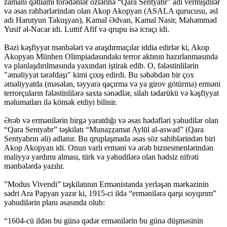
zamanı qətliamı törədənlər özlərinə “Qara Sentyabr” adı vermişdilər
və əsas rəhbərlərindən olan Akop Akopyan (ASALA qurucusu, əsl
adı Harutyun Takuşyan), Kamal Ədvan, Kamal Nasir, Məhəmməd
Yusif əl-Nacar idi. Luttif Afif və qrupu isə icraçı idi.
Bəzi kəşfiyyat mənbələri və araşdırmaçılar iddia edirlər ki, Akop
Akopyan Münhen Olimpiadasındakı terror aktının hazırlanmasında
və planlaşdırılmasında yaxından iştirak edib. O, fələstinlilərin
"əməliyyat tərəfdaşı" kimi çıxış edirdi. Bu səbəbdən bir çox
əməliyyatda (məsələn, təyyarə qaçırma və ya girov götürmə) erməni
terrorçuların fələstinlilərə saxta sənədlər, silah tədarükü və kəşfiyyat
məlumatları ilə kömək etdiyi bilinir.
Ərəb və ermənilərin birgə yaratdığı və əsas hədəfləri yəhudilər olan
“Qara Sentyabr” təşkilatı “Munaẓẓamat Aylūl al-aswad” (Qara
Sentyabrın əli) adlanır. Bu qruplaşmada əsas söz sahiblərindən biri
Akop Akopyan idi. Onun varlı erməni və ərəb biznesmenlərindən
maliyyə yardımı alması, türk və yəhudilərə olan hədsiz nifrəti
mənbələrdə yazılır.
”Modus Vivendi” təşkilatının Ermənistanda yerləşən mərkəzinin
sədri Ara Papyan yazır ki, 1915-ci ildə “ermənilərə qarşı soyqırım”
yəhudilərin planı əsasında olub:
“1604-cü ildən bu günə qədər ermənilərin bu günə düşməsinin