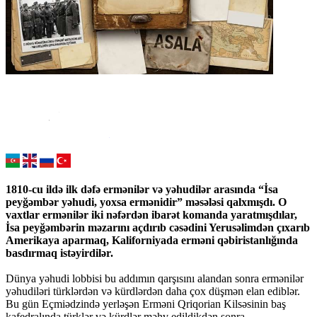
1810-cu ildə ilk dəfə ermənilər və yəhudilər arasında “İsa
peyğəmbər yəhudi, yoxsa ermənidir” məsələsi qalxmışdı. O
vaxtlar ermənilər iki nəfərdən ibarət komanda yaratmışdılar,
İsa peyğəmbərin məzarını açdırıb cəsədini Yerusəlimdən çıxarıb
Amerikaya aparmaq, Kaliforniyada erməni qəbiristanlığında
basdırmaq istəyirdilər.
Dünya yəhudi lobbisi bu addımın qarşısını alandan sonra ermənilər
yəhudiləri türklərdən və kürdlərdən daha çox düşmən elan ediblər.
Bu gün Eçmiədzində yerləşən Erməni Qriqorian Kilsəsinin baş
kafedralında türklər və kürdlər məhv edildikdən sonra