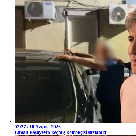
03:27 / 10 Avqust 2026
Elman Paşayevin keçmiş köməkçisi saxlanıldı