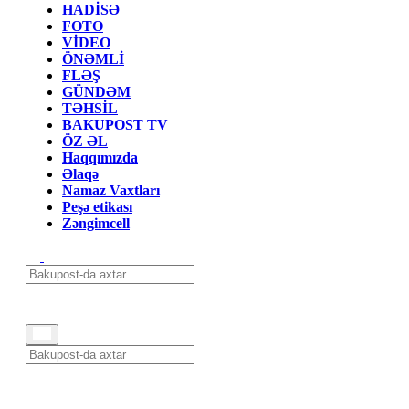
HADİSƏ
FOTO
VİDEO
ÖNƏMLİ
FLƏŞ
GÜNDƏM
TƏHSİL
BAKUPOST TV
ÖZ ƏL
Haqqımızda
Əlaqə
Namaz Vaxtları
Peşə etikası
Zəngimcell