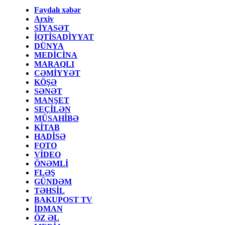
Faydalı xəbər
Arxiv
SİYASƏT
İQTİSADİYYAT
DÜNYA
MEDİCİNA
MARAQLI
CƏMİYYƏT
KÖŞƏ
SƏNƏT
MANŞET
SEÇİLƏN
MÜSAHİBƏ
KİTAB
HADİSƏ
FOTO
VİDEO
ÖNƏMLİ
FLƏŞ
GÜNDƏM
TƏHSİL
BAKUPOST TV
İDMAN
ÖZ ƏL