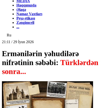
MEDİA
Haqqımızda
Əlaqə
Namaz Vaxtları
Peşə etikası
Zəngimcell
...
Ru
21:11 / 29 İyun 2026
Ermənilərin yəhudilərə
nifrətinin səbəbi:
Türklərdən
sonra...