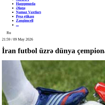
Haqqımızda
Əlaqə
Namaz Vaxtları
Peşə etikası
Zəngimcell
...
Ru
21:59 / 09 May 2026
İran futbol üzrə dünya çempionatı