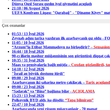
Dünya Qızıl Şurası qızılın iyul qiymətini açıqladı
21:10 / 06 Avqust 2026
UEFA Konfrans Liqası: "Qarabağ" - "Dinamo Kiyev" matç
Çox oxunanlar
01:53 / 13 İyul 2026
Zeynəb adını tarixə yazdıran ilk azərbaycanlı qız oldu - 
11:05 / 10 İyul 2026
“Arzum”la Etibar Məmmədovu nə birləşdirir?
– Sensasion
16:44 / 18 İyul 2026
90-cı illərin məşhur müğənnisinin son görüntüsü diqqət ç
10:35 / 31 İyul 2026
Maaş və pensiyalarla bağlı müjdə –
Çoxdan gözlənilirdi, tar
14:18 / 12 İyul 2026
"İsrail ən böyük dostunu itirdi"
09:00 / 29 İyul 2026
Azərbaycanın iki şəhərinə metro çəkiləcək –
Tarix açıqland
09:00 / 23 İyul 2026
“Sədərək” və “Binə” bağlana bilər
- AÇIQLAMA
15:23 / 13 İyul 2026
Polkovnik BYD aldı, işə düşdü:
“Tapa bilmirəm”
22:47 / 10 İyul 2026
Azərbaycanda yeni rüsum müəyyənləşir - 70 manat