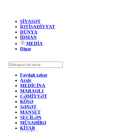
SİYASƏT
İQTİSADİYYAT
DÜNYA
İDMAN
MEDİA
Digər
Faydalı xəbər
Arxiv
MEDİCİNA
MARAQLI
CƏMİYYƏT
KÖŞƏ
SƏNƏT
MANŞET
SEÇİLƏN
MÜSAHİBƏ
KİTAB