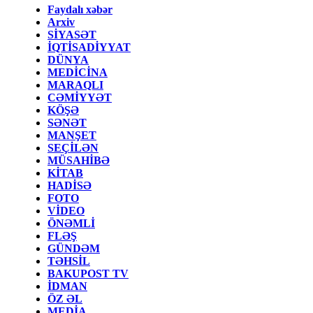
Faydalı xəbər
Arxiv
SİYASƏT
İQTİSADİYYAT
DÜNYA
MEDİCİNA
MARAQLI
CƏMİYYƏT
KÖŞƏ
SƏNƏT
MANŞET
SEÇİLƏN
MÜSAHİBƏ
KİTAB
HADİSƏ
FOTO
VİDEO
ÖNƏMLİ
FLƏŞ
GÜNDƏM
TƏHSİL
BAKUPOST TV
İDMAN
ÖZ ƏL
MEDİA