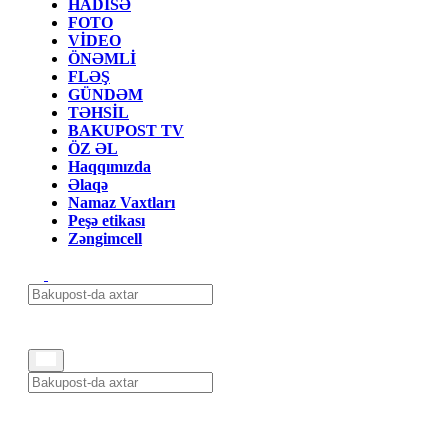
HADİSƏ
FOTO
VİDEO
ÖNƏMLİ
FLƏŞ
GÜNDƏM
TƏHSİL
BAKUPOST TV
ÖZ ƏL
Haqqımızda
Əlaqə
Namaz Vaxtları
Peşə etikası
Zəngimcell