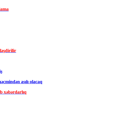
lama
əşdirilir
iş
əcmindən asılı olacaq
ib xəbərdarlıq