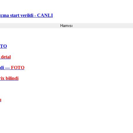
ına start verildi - CANLI
Hamısı
FOTO
 detal
əkdi —
FOTO
ix bilindi
ı