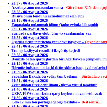
23:37 / 06 Avqust 2026
Azərbaycanın notasından sonra -
Gürcüstan XİN-dən açıq
23:28 / 06 Avqust 2026
Rusiya onun fondunu arzuolunmaz elan etdi
23:19 / 06 Avqust 2026
Zaqatalada müəmmalı ölüm: Qadın evində ölü tapıldı
23:01 / 06 Avqust 2026
Suriyada partlayış olub: ölən və yaralananlar var
22:52 / 06 Avqust 2026
Uşaqlar üçün internetdə yeni dövr başlayır –
Qaydalar sərtl
22:41 / 06 Avqust 2026
Tramp kəşfiyyat rəsmiləri ilə görüş keçirdi
22:28 / 06 Avqust 2026
Dənizdə batan qardaşlardan biri Azərbaycan çempionu im
22:15 / 06 Avqust 2026
Hörmüz boğazından keçid üçün xidmət haqqı xidmətlərin h
21:59 / 06 Avqust 2026
Sabahdan Bakıda bu yollar tam bağlanır –
Sürücülərə vac
21:51 / 06 Avqust 2026
Zelenskidən Prezident İlham Əliyevə xüsusi təşəkkür
21:40 / 06 Avqust 2026
UEFA FİFA turnirlərinə qarşı boykotu davam etdirəcək
21:30 / 06 Avqust 2026
Çölə 12 min ton portağal qabığı tökdülər –
16 il sonra...
21:16 / 06 Avqust 2026