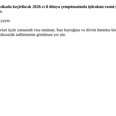
ada keçiriləcək 2026-cı il dünya çempionatında iştirakını rəsmi 
b.
 yayıb.
zvləri üçün zəmanətli viza təminatı, İran bayrağına və dövlət himninə hö
əsizlik tədbirlərinin görülməsi yer alır.