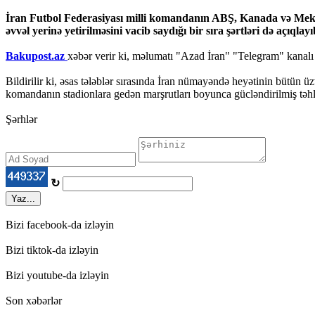
İran Futbol Federasiyası milli komandanın ABŞ, Kanada və Meksik
əvvəl yerinə yetirilməsini vacib saydığı bir sıra şərtləri də açıqlayı
Bakupost.az
xəbər verir ki, məlumatı "Azad İran" "Telegram" kanalı
Bildirilir ki, əsas tələblər sırasında İran nümayəndə heyətinin bütün ü
komandanın stadionlara gedən marşrutları boyunca gücləndirilmiş təhlük
Şərhlər
↻
Yaz...
Bizi facebook-da izləyin
Bizi tiktok-da izləyin
Bizi youtube-da izləyin
Son xəbərlər