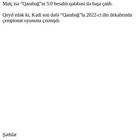
Matç isə “Qarabağ”ın 5:0 hesablı qələbəsi ilə başa çatıb.
Qeyd edək ki, Kadi son dəfə “Qarabağ”la 2022-ci ilin dekabrında
çempionat oyununa çıxmışdı.
Şərhlər