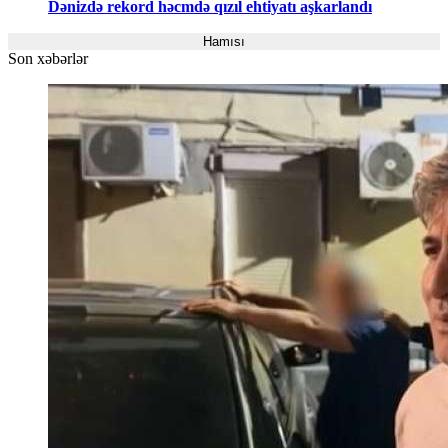
Dənizdə rekord həcmdə qızıl ehtiyatı aşkarlandı
Hamısı
Son xəbərlər