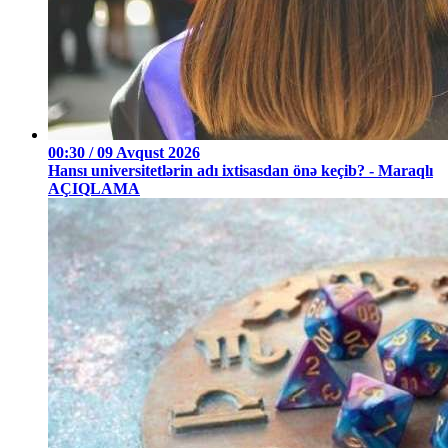
00:30 / 09 Avqust 2026
Hansı universitetlərin adı ixtisasdan önə keçib? - Maraqlı
AÇIQLAMA