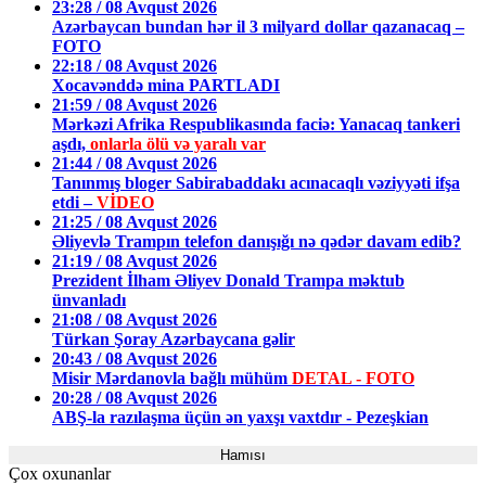
23:28 / 08 Avqust 2026
Azərbaycan bundan hər il 3 milyard dollar qazanacaq –
FOTO
22:18 / 08 Avqust 2026
Xocavənddə mina PARTLADI
21:59 / 08 Avqust 2026
Mərkəzi Afrika Respublikasında faciə: Yanacaq tankeri
aşdı,
onlarla ölü və yaralı var
21:44 / 08 Avqust 2026
Tanınmış bloger Sabirabaddakı acınacaqlı vəziyyəti ifşa
etdi –
VİDEO
21:25 / 08 Avqust 2026
Əliyevlə Trampın telefon danışığı nə qədər davam edib?
21:19 / 08 Avqust 2026
Prezident İlham Əliyev Donald Trampa məktub
ünvanladı
21:08 / 08 Avqust 2026
Türkan Şoray Azərbaycana gəlir
20:43 / 08 Avqust 2026
Misir Mərdanovla bağlı mühüm
DETAL - FOTO
20:28 / 08 Avqust 2026
ABŞ-la razılaşma üçün ən yaxşı vaxtdır - Pezeşkian
Hamısı
Çox oxunanlar