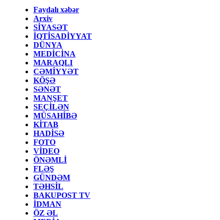
Faydalı xəbər
Arxiv
SİYASƏT
İQTİSADİYYAT
DÜNYA
MEDİCİNA
MARAQLI
CƏMİYYƏT
KÖŞƏ
SƏNƏT
MANŞET
SEÇİLƏN
MÜSAHİBƏ
KİTAB
HADİSƏ
FOTO
VİDEO
ÖNƏMLİ
FLƏŞ
GÜNDƏM
TƏHSİL
BAKUPOST TV
İDMAN
ÖZ ƏL