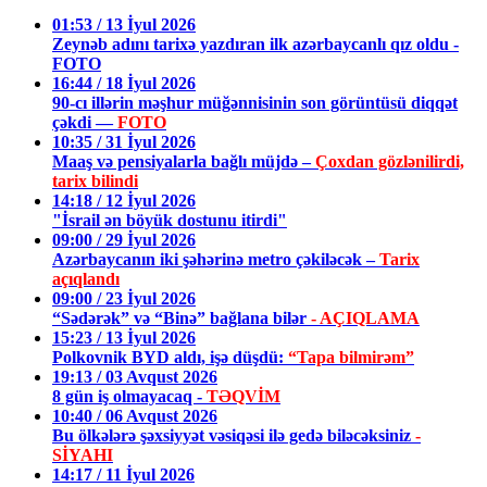
01:53 / 13 İyul 2026
Zeynəb adını tarixə yazdıran ilk azərbaycanlı qız oldu -
FOTO
16:44 / 18 İyul 2026
90-cı illərin məşhur müğənnisinin son görüntüsü diqqət
çəkdi —
FOTO
10:35 / 31 İyul 2026
Maaş və pensiyalarla bağlı müjdə –
Çoxdan gözlənilirdi,
tarix bilindi
14:18 / 12 İyul 2026
"İsrail ən böyük dostunu itirdi"
09:00 / 29 İyul 2026
Azərbaycanın iki şəhərinə metro çəkiləcək –
Tarix
açıqlandı
09:00 / 23 İyul 2026
“Sədərək” və “Binə” bağlana bilər
- AÇIQLAMA
15:23 / 13 İyul 2026
Polkovnik BYD aldı, işə düşdü:
“Tapa bilmirəm”
19:13 / 03 Avqust 2026
8 gün iş olmayacaq -
TƏQVİM
10:40 / 06 Avqust 2026
Bu ölkələrə şəxsiyyət vəsiqəsi ilə gedə biləcəksiniz
-
SİYAHI
14:17 / 11 İyul 2026