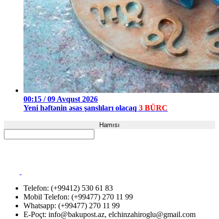
00:15 / 09 Avqust 2026
Yeni həftənin əsas şanslıları olacaq
3 BÜRC
Hamısı
Telefon: (+99412) 530 61 83
Mobil Telefon: (+99477) 270 11 99
Whatsapp: (+99477) 270 11 99
E-Poçt:
info@bakupost.az
,
elchinzahiroglu@gmail.com