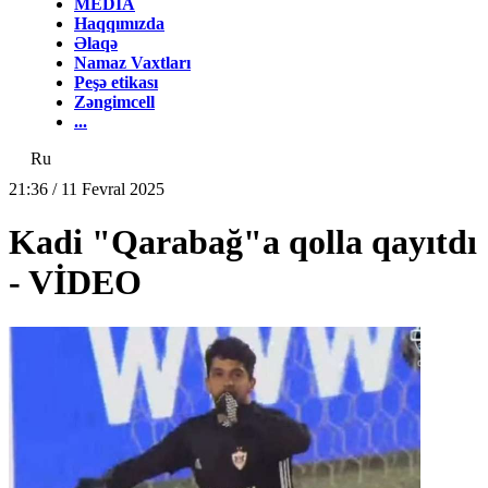
MEDİA
Haqqımızda
Əlaqə
Namaz Vaxtları
Peşə etikası
Zəngimcell
...
Ru
21:36 / 11 Fevral 2025
Kadi "Qarabağ"a qolla qayıtdı
- VİDEO