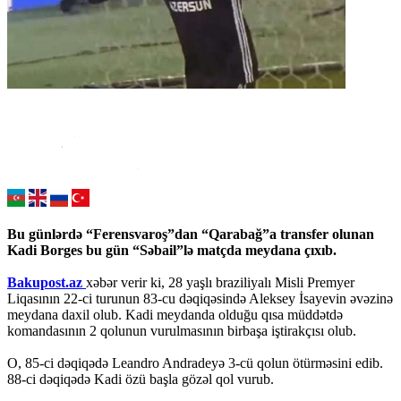
Bu günlərdə “Ferensvaroş”dan “Qarabağ”a transfer olunan
Kadi Borges bu gün “Səbail”lə matçda meydana çıxıb.
Bakupost.az
xəbər verir ki, 28 yaşlı braziliyalı Misli Premyer
Liqasının 22-ci turunun 83-cu dəqiqəsində Aleksey İsayevin əvəzinə
meydana daxil olub. Kadi meydanda olduğu qısa müddətdə
komandasının 2 qolunun vurulmasının birbaşa iştirakçısı olub.
O, 85-ci dəqiqədə Leandro Andradeyə 3-cü qolun ötürməsini edib.
88-ci dəqiqədə Kadi özü başla gözəl qol vurub.