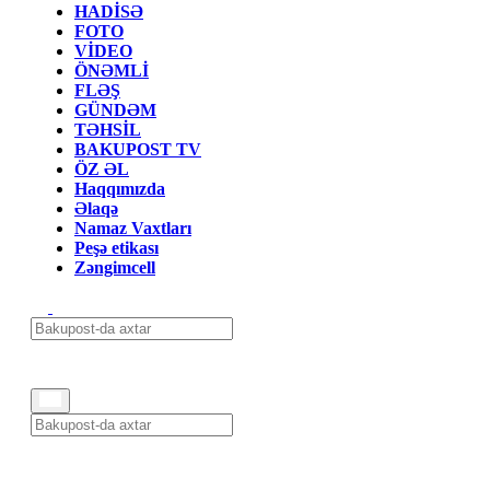
HADİSƏ
FOTO
VİDEO
ÖNƏMLİ
FLƏŞ
GÜNDƏM
TƏHSİL
BAKUPOST TV
ÖZ ƏL
Haqqımızda
Əlaqə
Namaz Vaxtları
Peşə etikası
Zəngimcell