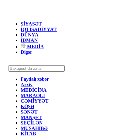
SİYASƏT
İQTİSADİYYAT
DÜNYA
İDMAN
MEDİA
Digər
Faydalı xəbər
Arxiv
MEDİCİNA
MARAQLI
CƏMİYYƏT
KÖŞƏ
SƏNƏT
MANŞET
SEÇİLƏN
MÜSAHİBƏ
KİTAB