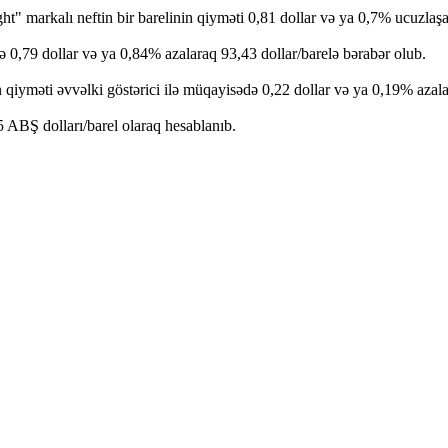
" markalı neftin bir barelinin qiyməti 0,81 dollar və ya 0,7% ucuzlaşa
0,79 dollar və ya 0,84% azalaraq 93,43 dollar/barelə bərabər olub.
 qiyməti əvvəlki göstərici ilə müqayisədə 0,22 dollar və ya 0,19% azalar
5 ABŞ dolları/barel olaraq hesablanıb.