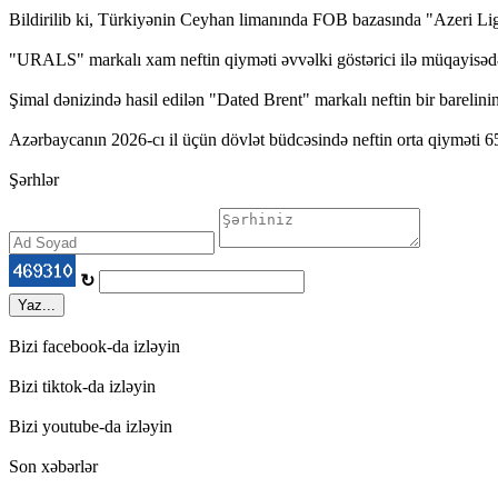
Bildirilib ki, Türkiyənin Ceyhan limanında FOB bazasında "Azeri Light
"URALS" markalı xam neftin qiyməti əvvəlki göstərici ilə müqayisədə 
Şimal dənizində hasil edilən "Dated Brent" markalı neftin bir barelinin
Azərbaycanın 2026-cı il üçün dövlət büdcəsində neftin orta qiyməti 6
Şərhlər
↻
Yaz...
Bizi facebook-da izləyin
Bizi tiktok-da izləyin
Bizi youtube-da izləyin
Son xəbərlər