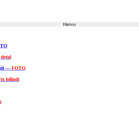
Hamısı
FOTO
 detal
əkdi —
FOTO
ix bilindi
ı