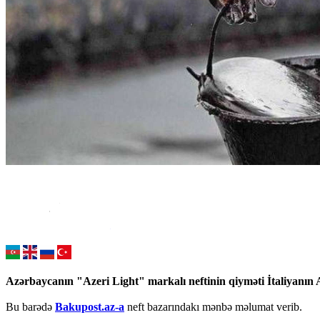
Azərbaycanın "Azeri Light" markalı neftinin qiyməti İtaliyanın 
Bu barədə
Bakupost.az-a
neft bazarındakı mənbə məlumat verib.