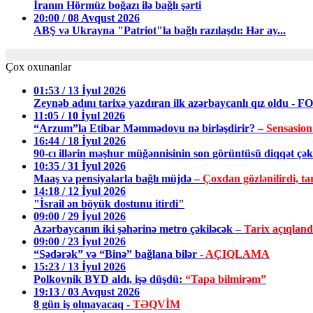
İranın Hörmüz boğazı ilə bağlı şərti
20:00 / 08 Avqust 2026
ABŞ və Ukrayna "Patriot"la bağlı razılaşdı: Hər ay...
Çox oxunanlar
01:53 / 13 İyul 2026
Zeynəb adını tarixə yazdıran ilk azərbaycanlı qız oldu - 
11:05 / 10 İyul 2026
“Arzum”la Etibar Məmmədovu nə birləşdirir?
– Sensasion
16:44 / 18 İyul 2026
90-cı illərin məşhur müğənnisinin son görüntüsü diqqət ç
10:35 / 31 İyul 2026
Maaş və pensiyalarla bağlı müjdə –
Çoxdan gözlənilirdi, tar
14:18 / 12 İyul 2026
"İsrail ən böyük dostunu itirdi"
09:00 / 29 İyul 2026
Azərbaycanın iki şəhərinə metro çəkiləcək –
Tarix açıqland
09:00 / 23 İyul 2026
“Sədərək” və “Binə” bağlana bilər
- AÇIQLAMA
15:23 / 13 İyul 2026
Polkovnik BYD aldı, işə düşdü:
“Tapa bilmirəm”
19:13 / 03 Avqust 2026
8 gün iş olmayacaq -
TƏQVİM