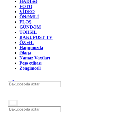
HADİSƏ
FOTO
VİDEO
ÖNƏMLİ
FLƏŞ
GÜNDƏM
TƏHSİL
BAKUPOST TV
ÖZ ƏL
Haqqımızda
Əlaqə
Namaz Vaxtları
Peşə etikası
Zəngimcell