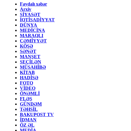
Faydalı xəbər
Arxiv
SİYASƏT
İQTİSADİYYAT
DÜNYA
MEDİCİNA
MARAQLI
CƏMİYYƏT
KÖŞƏ
SƏNƏT
MANŞET
SEÇİLƏN
MÜSAHİBƏ
KİTAB
HADİSƏ
FOTO
VİDEO
ÖNƏMLİ
FLƏŞ
GÜNDƏM
TƏHSİL
BAKUPOST TV
İDMAN
ÖZ ƏL
MEDİA