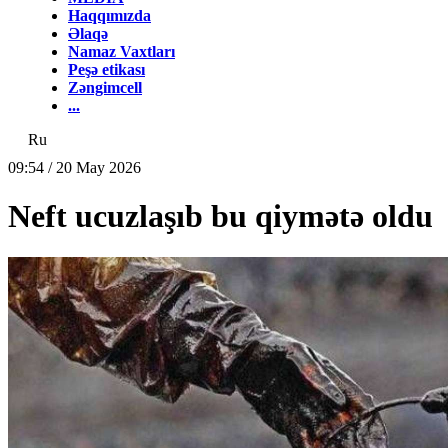
Haqqımızda
Əlaqə
Namaz Vaxtları
Peşə etikası
Zəngimcell
...
Ru
09:54 / 20 May 2026
Neft ucuzlaşıb bu qiymətə oldu