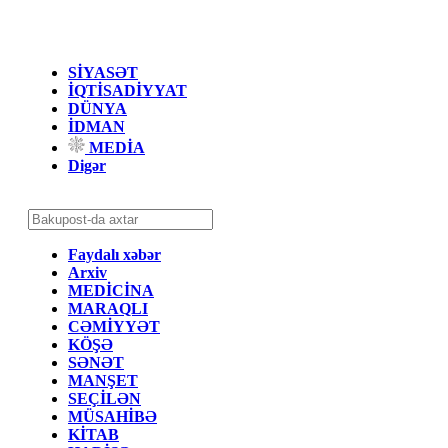
SİYASƏT
İQTİSADİYYAT
DÜNYA
İDMAN
MEDİA
Digər
Faydalı xəbər
Arxiv
MEDİCİNA
MARAQLI
CƏMİYYƏT
KÖŞƏ
SƏNƏT
MANŞET
SEÇİLƏN
MÜSAHİBƏ
KİTAB