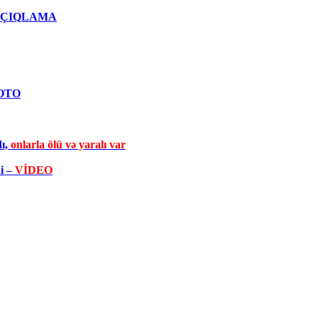
qlı AÇIQLAMA
FOTO
dı,
onlarla ölü və yaralı var
di –
VİDEO