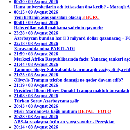
00:30 / 09 Avqust 2026
Hansı universitetlərin adı ixtisasdan önə keçib? - Mara
00:15 / 09 Avqust 2026
Yeni həftənin əsas şanslıları olacaq
3 BÜRC
00:01 / 09 Avqust 2026
Həbs edilən vəkil məhkəmə sədrinin qayınıdır
23:28 / 08 Avqust 2026
Azərbaycan bundan hər il 3 milyard dollar qazanacaq – 
22:18 / 08 Avqust 2026
Xocavənddə mina PARTLADI
21:59 / 08 Avqust 2026
Mərkəzi Afrika Respublikasında faciə: Yanacaq tankeri aş
21:44 / 08 Avqust 2026
Tanınmış bloger Sabirabaddakı acınacaqlı vəziyyəti ifşa et
21:25 / 08 Avqust 2026
Əliyevlə Trampın telefon danışığı nə qədər davam edib?
21:19 / 08 Avqust 2026
Prezident İlham Əliyev Donald Trampa məktub ünvanladı
21:08 / 08 Avqust 2026
Türkan Şoray Azərbaycana gəlir
20:43 / 08 Avqust 2026
Misir Mərdanovla bağlı mühüm
DETAL - FOTO
20:28 / 08 Avqust 2026
ABŞ-la razılaşma üçün ən yaxşı vaxtdır - Pezeşkian
20:14 / 08 Avqust 2026