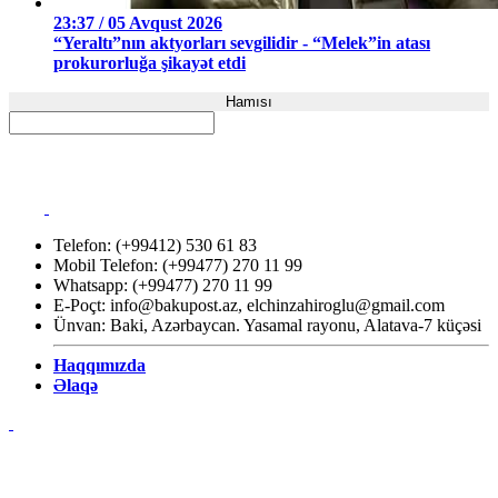
23:37 / 05 Avqust 2026
“Yeraltı”nın aktyorları sevgilidir - “Melek”in atası
prokurorluğa şikayət etdi
Hamısı
Telefon: (+99412) 530 61 83
Mobil Telefon: (+99477) 270 11 99
Whatsapp: (+99477) 270 11 99
E-Poçt:
info@bakupost.az
,
elchinzahiroglu@gmail.com
Ünvan: Baki, Azərbaycan. Yasamal rayonu, Alatava-7 küçəsi
Haqqımızda
Əlaqə