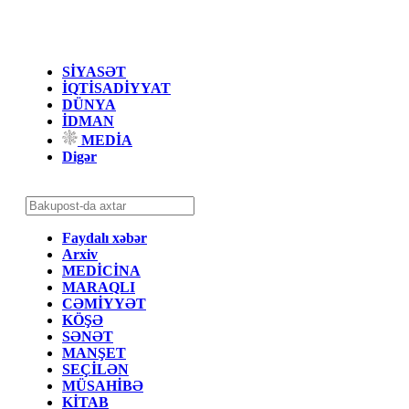
SİYASƏT
İQTİSADİYYAT
DÜNYA
İDMAN
MEDİA
Digər
Faydalı xəbər
Arxiv
MEDİCİNA
MARAQLI
CƏMİYYƏT
KÖŞƏ
SƏNƏT
MANŞET
SEÇİLƏN
MÜSAHİBƏ
KİTAB