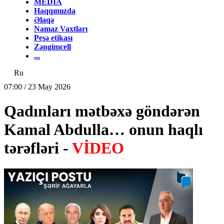
MEDİA
Haqqımızda
Əlaqə
Namaz Vaxtları
Peşə etikası
Zəngimcell
...
Ru
07:00 / 23 May 2026
Qadınları mətbəxə göndərən
Kamal Abdulla… onun haqlı
tərəfləri -
VİDEO