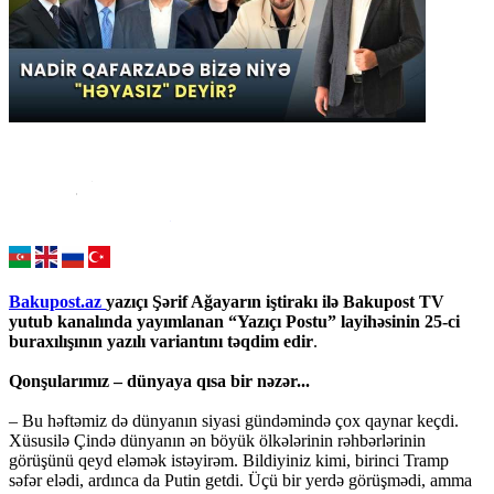
Bakupost.az
yazıçı Şərif Ağayarın iştirakı ilə Bakupost TV
yutub kanalında yayımlanan “Yazıçı Postu” layihəsinin 25-ci
buraxılışının yazılı variantını təqdim edir
.
Qonşularımız – dünyaya qısa bir nəzər...
– Bu həftəmiz də dünyanın siyasi gündəmində çox qaynar keçdi.
Xüsusilə Çində dünyanın ən böyük ölkələrinin rəhbərlərinin
görüşünü qeyd eləmək istəyirəm. Bildiyiniz kimi, birinci Tramp
səfər elədi, ardınca da Putin getdi. Üçü bir yerdə görüşmədi, amma