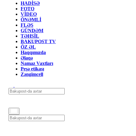
HADİSƏ
FOTO
VİDEO
ÖNƏMLİ
FLƏŞ
GÜNDƏM
TƏHSİL
BAKUPOST TV
ÖZ ƏL
Haqqımızda
Əlaqə
Namaz Vaxtları
Peşə etikası
Zəngimcell