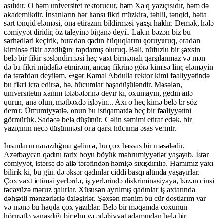
asılıdır. O həm universitet rektorudur, həm Xalq yazıçısıdır, həm də
akademikdir. İnsanların hər hansı fikri müzkirə, təhlil, tənqid, hətta
sərt tənqid eləməsi, ona etirazını bildirməsi yaxşı haldır. Demək, hələ
cəmiyyət diridir, öz taleyinə biganə deyil. Lakin bəzən biz bu
sərhədləri keçirik, buradan qadın hüquqlarını qoruyuruq, oradan
kiminsə fikir azadlığını tapdamış oluruq. Bəli, nüfuzlu bir şəxsin
belə bir fikir səsləndirməsi heç vaxt birmənalı qarşılanmaz və mən
də bu fikri müdafiə etmirəm, ancaq fikrinə görə kimisə linç eləməyin
də tərəfdarı deyiləm. Əgər Kamal Abdulla rektor kimi fəaliyyətində
bu fikri icra edirsə, hə, hücumlar başadüşüləndir. Məsələn,
universitetin xanım tələbələrinə deyir ki, oxumayın, gedin ailə
qurun, ana olun, mətbəxdə işləyin... Axı o heç kimə belə br söz
demir. Ümumiyyətlə, onun bu istiqamatdə heç bir fəaliyyətini
görmürük. Sadəcə belə düşünür. Gəlin səmimi etiraf edək, bir
yazıçının necə düşünməsi ona qarşı hücuma əsas vermir.
İnsanların narazılığına gəlincə, bu çox həssas bir məsələdir.
Azərbaycan qadını tarix boyu böyük məhrumiyyətlər yaşayıb. İstər
cəmiyyət, istərsə də ailə tərəfindən həmişə sıxışdırılıb. Hamımız yaxı
bilirik ki, bu gün də əksər qadınlar ciddi basqı altında yaşayırlar.
Çox vaxt ictimai yerlərdə, iş yerlərində diskriminasiyaya, bəzən cinsi
təcavüzə məruz qalırlar. Xüsusən ayrılmış qadınlar iş axtarında
dəhşətli mənzərlərlə üzləşirlər. Şəxsən mənim bu cür dostlarım var
və mənə bu haqda çox yazıblar. Belə bir məqamda çoxunun
hörmətlə yanaşdığı bir elm və ədəbiyyat adamından belə bir