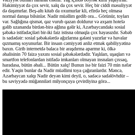
Hakimiyyət də çox sevir, xalq da çox sevir. Heç bir ciddi məsuliyyət
də daşımırlar. Beş-altı kitab da oxumurlar kli, efirdə heç olmasa
normal danışa bilsinlər. Nadir müəllim gedib ora... Görünür, toyları
var. Sağlığına qismət, qaz vurub qazan doldurur və axşam hotelə
gəlib uzananda birdən-birə ağlına gəlir ki, Azərbaycandakı sosial
şəbəkə istifadəçiləri bir-iki faiz istisna olmaqla çox həyasızdır. Səbəb
is sadədəir: sosial şəbəkələrdə ağızlarına gələni yazırlar və havalar
qızmamış soyunurlar. Bir insaın cəmiyyəti anliz etmək qabiliyyətinə
baxın. Girib internetdə balaca bir araşdırma aparmır ki, ölkə
əhalisinin 70 faizə yaxını sosial şəbəkələrdədir. Yaşlıları, uşaqları və
smartfon telefonlardan istifadə imkanları olmayan insnaları çıxsaq,
haradasa, bütün əhali... Bütün xalq! Bunun isə bir faizi 70 min nəfər
edir. Yəqin bunlar da Nadir müəllimi toya çağıranlardır. Məncə,
Azərbaycan xalqı Nadir deyən kimi deyil, o, sadəcə sadəlövhdür –
bu səviyyədə müğənniləri milyonçuya çevirdiyinə görə...