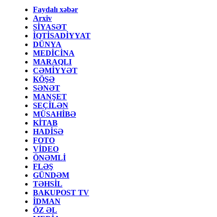
Faydalı xəbər
Arxiv
SİYASƏT
İQTİSADİYYAT
DÜNYA
MEDİCİNA
MARAQLI
CƏMİYYƏT
KÖŞƏ
SƏNƏT
MANŞET
SEÇİLƏN
MÜSAHİBƏ
KİTAB
HADİSƏ
FOTO
VİDEO
ÖNƏMLİ
FLƏŞ
GÜNDƏM
TƏHSİL
BAKUPOST TV
İDMAN
ÖZ ƏL