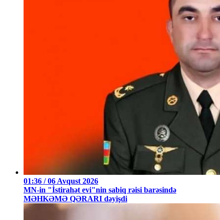
01:36 / 06 Avqust 2026
MN-in "İstirahət evi"nin sabiq rəisi barəsində
MƏHKƏMƏ QƏRARI dəyişdi