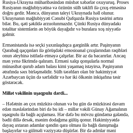
Rusiya-Ukrayna müharibəsindən müsbət xəbərlər oxuyuruq. Proses
Rusiyanın məğlubiyyətinə və özünün sülh təklifi ilə çıxış etməsinə
doğru gedir. Məncə, dünyanın taleyi Ukraynada həll olunur.
Ukraynanın məğlubiyyəti Cənubi Qafqazda Rusiya təsirini artıra
bilər. Bu, qəti şəkildə arzuolunmazdır. Çünki Rusiya dünyadakı
totalitar sistemlərin ən böyük dayağıdır və buralara xoş niyyətlə
gəlmir.
Ermənistanda isə seçki yaxınlaşdıqca gərginlik artır. Paşinyanın
Qarabağ qaçqınları ilə görüşdəki emosioanal çıxışlarından rəqibləri
onun əleyhinə istifadə etməyə çalşırlar. Bir az da bacarırlar. Ancaq
mən yenə fikrimdə qalıram. Erməni xalqı qonşularla normal
münasibət qurub adam balası kimi yaşamaq istəyirsə, Paşinyanın
ətrafında səıx birləşməlidir. Sülh tərəfdarı olan bir hakimiyyət
Azərbaycan üçün də sərfəlidir və hər iki ölkənin inkişafına təsir
göstərəcək.
Millət vəkilinin uşaqpulu dərdi...
– Həfətnin ən çox müzkirə olunan və bu gün də müzkirəsi davam
edən məslələrindən biri də bu idi – millər vəkili Günay Ağamalının
uşaqpulu ilə bağlı açqlaması. Hər dəfə bu mövzu gündəmə gələndə,
bədii dillə desək, mənim dodağıma gülüş qonur. Hakimiyyətdə
dayaq axtaran adamlar qəndin qara olması ilə bağlı danışmağa
başlayırlar və gülməli vəziyyətə düşürlər. Bir də admlar məni