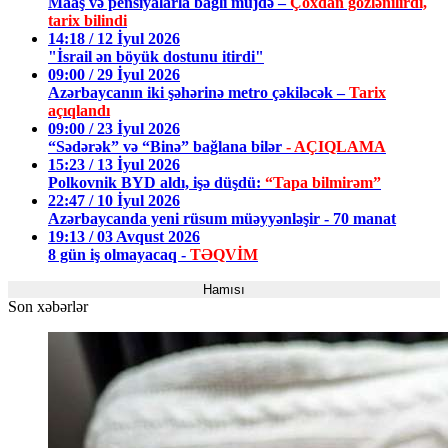
Maaş və pensiyalarla bağlı müjdə –
Çoxdan gözlənilirdi,
tarix bilindi
14:18 / 12 İyul 2026
"İsrail ən böyük dostunu itirdi"
09:00 / 29 İyul 2026
Azərbaycanın iki şəhərinə metro çəkiləcək –
Tarix
açıqlandı
09:00 / 23 İyul 2026
“Sədərək” və “Binə” bağlana bilər
- AÇIQLAMA
15:23 / 13 İyul 2026
Polkovnik BYD aldı, işə düşdü:
“Tapa bilmirəm”
22:47 / 10 İyul 2026
Azərbaycanda yeni rüsum müəyyənləşir - 70 manat
19:13 / 03 Avqust 2026
8 gün iş olmayacaq -
TƏQVİM
Hamısı
Son xəbərlər