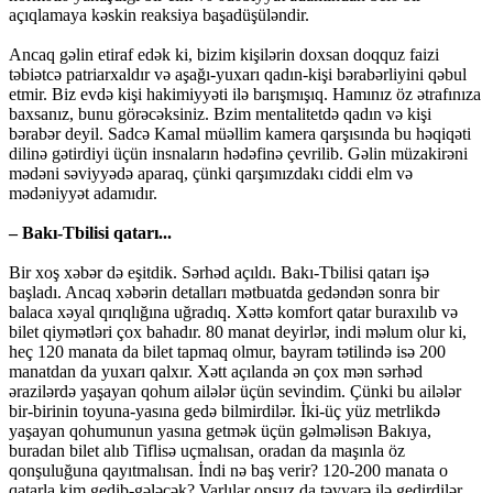
açıqlamaya kəskin reaksiya başadüşüləndir.
Ancaq gəlin etiraf edək ki, bizim kişilərin doxsan doqquz faizi
təbiətcə patriarxaldır və aşağı-yuxarı qadın-kişi bərabərliyini qəbul
etmir. Biz evdə kişi hakimiyyəti ilə barışmışıq. Hamınız öz ətrafınıza
baxsanız, bunu görəcəksiniz. Bzim mentalitetdə qadın və kişi
bərabər deyil. Sadcə Kamal müəllim kamera qarşısında bu həqiqəti
dilinə gətirdiyi üçün insnaların hədəfinə çevrilib. Gəlin müzakirəni
mədəni səviyyədə aparaq, çünki qarşımızdakı ciddi elm və
mədəniyyət adamıdır.
– Bakı-Tbilisi qatarı...
Bir xoş xəbər də eşitdik. Sərhəd açıldı. Bakı-Tbilisi qatarı işə
başladı. Ancaq xəbərin detalları mətbuatda gedəndən sonra bir
balaca xəyal qırıqlığına uğradıq. Xəttə komfort qatar buraxılıb və
bilet qiymətləri çox bahadır. 80 manat deyirlər, indi məlum olur ki,
heç 120 manata da bilet tapmaq olmur, bayram tətilində isə 200
manatdan da yuxarı qalxır. Xətt açılanda ən çox mən sərhəd
ərazilərdə yaşayan qohum ailələr üçün sevindim. Çünki bu ailələr
bir-birinin toyuna-yasına gedə bilmirdilər. İki-üç yüz metrlikdə
yaşayan qohumunun yasına getmək üçün gəlməlisən Bakıya,
buradan bilet alıb Tiflisə uçmalısan, oradan da maşınla öz
qonşuluğuna qayıtmalısan. İndi nə baş verir? 120-200 manata o
qatarla kim gedib-gələcək? Varlılar onsuz da təyyarə ilə gedirdilər