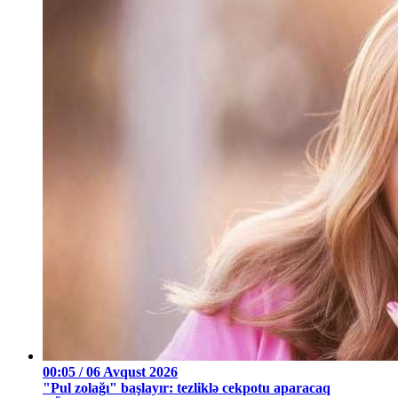
00:05 / 06 Avqust 2026
"Pul zolağı" başlayır: tezliklə cekpotu aparacaq