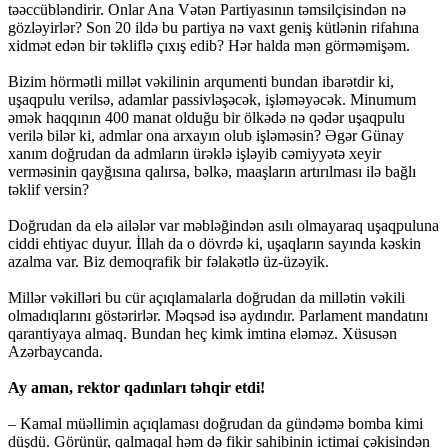
təəccübləndirir. Onlar Ana Vətən Partiyasının təmsilçisindən nə
gözləyirlər? Son 20 ildə bu partiya nə vaxt geniş kütlənin rifahına
xidmət edən bir təkliflə çıxış edib? Hər halda mən görməmişəm.
Bizim hörmətli millət vəkilinin arqumenti bundan ibarətdir ki,
uşaqpulu verilsə, adamlar passivləşəcək, işləməyəcək. Minumum
əmək haqqının 400 manat olduğu bir ölkədə nə qədər uşaqpulu
verilə bilər ki, admlar ona arxayın olub işləməsin? Əgər Günay
xanım doğrudan da admların ürəklə işləyib cəmiyyətə xeyir
verməsinin qayğısına qalırsa, bəlkə, maaşların artırılması ilə bağlı
təklif versin?
Doğrudan da elə ailələr var məbləğindən asılı olmayaraq uşaqpuluna
ciddi ehtiyac duyur. İllah da o dövrdə ki, uşaqların sayında kəskin
azalma var. Biz demoqrafik bir fəlakətlə üz-üzəyik.
Millər vəkilləri bu cür açıqlamalarla doğrudan da millətin vəkili
olmadıqlarını göstərirlər. Məqsəd isə aydındır. Parlament mandatını
qarantiyaya almaq. Bundan heç kimk imtina eləməz. Xüsusən
Azərbaycanda.
Ay aman, rektor qadınları təhqir etdi!
– Kamal müəllimin açıqlaması doğrudan da gündəmə bomba kimi
düşdü. Görünür, qalmaqal həm də fikir sahibinin ictimai çəkisindən