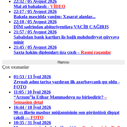
22:32 / 05 Avqust 2026
Mal əti bahalaşdı -
VİDEO
22:17 / 05 Avqust 2026
Bakıda məsciddə yanğın: Xəsarət alanlar...
22:10 / 05 Avqust 2026
DİM sədrindən abituriyentlərə VACİB ÇAĞIRIŞ
21:57 / 05 Avqust 2026
Sabahdan bank kartları ilə bağlı məhdudiyyət qüvvəyə
minir
21:45 / 05 Avqust 2026
Saxta həkim diplomları üzə çıxdı –
Rəsmi rəqəmlər
Hamısı
Çox oxunanlar
01:53 / 13 İyul 2026
Zeynəb adını tarixə yazdıran ilk azərbaycanlı qız oldu -
FOTO
11:05 / 10 İyul 2026
“Arzum”la Etibar Məmmədovu nə birləşdirir?
–
Sensasion detal
16:44 / 18 İyul 2026
90-cı illərin məşhur müğənnisinin son görüntüsü diqqət
çəkdi —
FOTO
10:35 / 31 İyul 2026