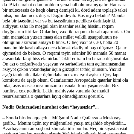
də. Bizi narahat edən problem yenə həll olunmamş qalır. Hanısasa
bir mütəxəssis də haqlı olaraq demişdi ki, dörd adam toplaşıb taksi
tutsa, bundan ucuz düşər. Doğru deyib. Bəs niyə belədir? Məndə
belə bir təəssürat var və bu təəssüratım getdikcə dərinləşir ki,
aidiyyatı sahə ilə məşğul olan insanlar reallıq hissini, rəqəm
duyğularını itirirlər. Onlar heç vaxt iki rəqəmlə hesab aparmırlar. On
min manatdan yuxarı maaş alan millət vəlkili uşaqpulunun nə
olduğunu axıracan anlaya bilməz. O heç vaxt 50, 30, hətta 20
manatın bir kasıb ailəyə necə kömək elədiyini başa düşməz. Qatar
qiymətləri də beləcə. O rəqəmi təyin edənlər 80 manatla 50 manat
arasındakı fərqi hiss eləmirlər. Təklif edirəm bu barədə düşünsünlər.
Ən azı o coğrafiyada yaşayan və sərhədlərin tam açılmamasından
əziyyət çəkən vətəndaşlar üçün güzəştlər tətbiq olunsun. Yaxud
aşağı təminatlı ailələr üçün daha ucuz marşrut aşılsın. Qoy lap
komfortu da aşağı olsun. Qatarlarımız Avropadakı qatarlar kimi ola
bilər, əsas məsələ insanımızın o insnalar kimi yaşamasıdır. Biz
parıltıya çox gedirik. Lakin mahiyyətə varanda öz maddi
resurslarımızla o qatarlara layiq olmadığımızı görürük.
Nadir Qafarzadəni narahat edən “həyasızlar”...
– Sonda bir dodaqqaçdı... Müğənni Nadir Qafarzadə Moskvaya
gedib... Mənim üçün toy müğənniləri yaxşı müşahidə obyektidir...
Azərbaycanın ən xoşbəxt zümrələridir bunlar. Heç bir siyasi-sosial
vəziyyət bunları narahat eləmir. Yağ içində böyrək kimi yaşayırlar.