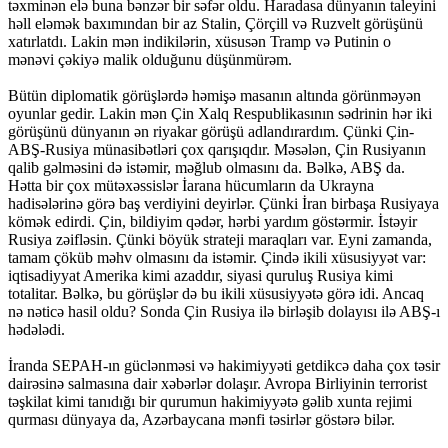
təxminən elə buna bənzər bir səfər oldu. Haradasa dünyanın taleyini
həll eləmək baxımından bir az Stalin, Çörçill və Ruzvelt görüşünü
xatırlatdı. Lakin mən indikilərin, xüsusən Tramp və Putinin o
mənəvi çəkiyə malik olduğunu düşünmürəm.
Bütün diplomatik görüşlərdə həmişə masanın altında görünməyən
oyunlar gedir. Lakin mən Çin Xalq Respublikasının sədrinin hər iki
görüşünü dünyanın ən riyakar görüşü adlandırardım. Çünki Çin-
ABŞ-Rusiya münasibətləri çox qarışıqdır. Məsələn, Çin Rusiyanın
qalib gəlməsini də istəmir, məğlub olmasını da. Bəlkə, ABŞ da.
Hətta bir çox mütəxəssislər İarana hücumların da Ukrayna
hadisələrinə görə baş verdiyini deyirlər. Çünki İran birbaşa Rusiyaya
kömək edirdi. Çin, bildiyim qədər, hərbi yardım göstərmir. İstəyir
Rusiya zəifləsin. Çünki böyük strateji maraqları var. Eyni zamanda,
tamam çöküb məhv olmasını da istəmir. Çində ikili xüsusiyyət var:
iqtisadiyyat Amerika kimi azaddır, siyasi quruluş Rusiya kimi
totalitar. Bəlkə, bu görüşlər də bu ikili xüsusiyyətə görə idi. Ancaq
nə nəticə hasil oldu? Sonda Çin Rusiya ilə birləşib dolayısı ilə ABŞ-ı
hədələdi.
İranda SEPAH-ın güclənməsi və hakimiyyəti getdikcə daha çox təsir
dairəsinə salmasına dair xəbərlər dolaşır. Avropa Birliyinin terrorist
təşkilat kimi tanıdığı bir qurumun hakimiyyətə gəlib xunta rejimi
qurması dünyaya da, Azərbaycana mənfi təsirlər göstərə bilər.