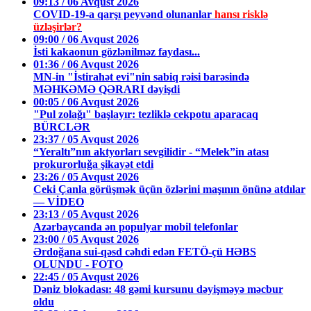
09:13 / 06 Avqust 2026
COVID-19-a qarşı peyvənd olunanlar
hansı risklə
üzləşirlər?
09:00 / 06 Avqust 2026
İsti kakaonun gözlənilməz faydası...
01:36 / 06 Avqust 2026
MN-in "İstirahət evi"nin sabiq rəisi barəsində
MƏHKƏMƏ QƏRARI dəyişdi
00:05 / 06 Avqust 2026
"Pul zolağı" başlayır: tezliklə cekpotu aparacaq
BÜRCLƏR
23:37 / 05 Avqust 2026
“Yeraltı”nın aktyorları sevgilidir - “Melek”in atası
prokurorluğa şikayət etdi
23:26 / 05 Avqust 2026
Ceki Çanla görüşmək üçün özlərini maşının önünə atdılar
— VİDEO
23:13 / 05 Avqust 2026
Azərbaycanda ən populyar mobil telefonlar
23:00 / 05 Avqust 2026
Ərdoğana sui-qəsd cəhdi edən FETÖ-çü HƏBS
OLUNDU - FOTO
22:45 / 05 Avqust 2026
Dəniz blokadası: 48 gəmi kursunu dəyişməyə məcbur
oldu