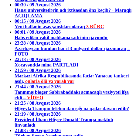
00:30 / 09 Avqust 2026
Hansı universitetlərin adı ixtisasdan önə keçib? - Maraqlı
AÇIQLAMA
00:15 / 09 Avqust 2026
Yeni həftənin əsas şanslıları olacaq
3 BÜRC
00:01 / 09 Avqust 2026
Həbs edilən vəkil məhkəmə sədrinin qayınıdır
23:28 / 08 Avqust 2026
Azərbaycan bundan hər il 3 milyard dollar qazanacaq –
FOTO
22:18 / 08 Avqust 2026
Xocavənddə mina PARTLADI
21:59 / 08 Avqust 2026
Mərkəzi Afrika Respublikasında faciə: Yanacaq tankeri
aşdı,
onlarla ölü və yaralı var
21:44 / 08 Avqust 2026
Tanınmış bloger Sabirabaddakı acınacaqlı vəziyyəti ifşa
etdi –
VİDEO
21:25 / 08 Avqust 2026
Əliyevlə Trampın telefon danışığı nə qədər davam edib?
21:19 / 08 Avqust 2026
Prezident İlham Əliyev Donald Trampa məktub
ünvanladı
21:08 / 08 Avqust 2026
Türkan Şoray Azərbaycana gəlir