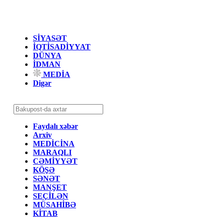
SİYASƏT
İQTİSADİYYAT
DÜNYA
İDMAN
MEDİA
Digər
Faydalı xəbər
Arxiv
MEDİCİNA
MARAQLI
CƏMİYYƏT
KÖŞƏ
SƏNƏT
MANŞET
SEÇİLƏN
MÜSAHİBƏ
KİTAB