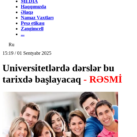
MEDİA
Haqqımızda
Əlaqə
Namaz Vaxtları
Peşə etikası
Zəngimcell
...
Ru
15:19 / 01 Sentyabr 2025
Universitetlərdə dərslər bu
tarixdə başlayacaq
- RƏSMİ