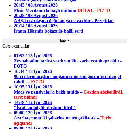
20:43 / 08 Avqust 2026
Misir Mərdanovla bağlı mühüm
DETAL - FOTO
20:28 / 08 Avqust 2026
ABŞ-la razılaşma üçün ən yaxşı vaxtdır - Pezeşkian
20:14 / 08 Avqust 2026
İranın Hörmüz boğazı ilə bağlı şərti
Hamısı
Çox oxunanlar
01:53 / 13 İyul 2026
Zeynəb adını tarixə yazdıran ilk azərbaycanlı qız oldu -
FOTO
16:44 / 18 İyul 2026
90-cı illərin məşhur müğənnisinin son görüntüsü diqqət
çəkdi —
FOTO
10:35 / 31 İyul 2026
Maaş və pensiyalarla bağlı müjdə –
Çoxdan gözlənilirdi,
tarix bilindi
14:18 / 12 İyul 2026
"İsrail ən böyük dostunu itirdi"
09:00 / 29 İyul 2026
Azərbaycanın iki şəhərinə metro çəkiləcək –
Tarix
açıqlandı
09:00 / 23 İyul 2026