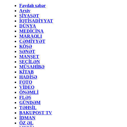
Faydalı xəbər
Arxiv
SİYASƏT
İQTİSADİYYAT
DÜNYA
MEDİCİNA
MARAQLI
CƏMİYYƏT
KÖŞƏ
SƏNƏT
MANŞET
SEÇİLƏN
MÜSAHİBƏ
KİTAB
HADİSƏ
FOTO
VİDEO
ÖNƏMLİ
FLƏŞ
GÜNDƏM
TƏHSİL
BAKUPOST TV
İDMAN
ÖZ ƏL