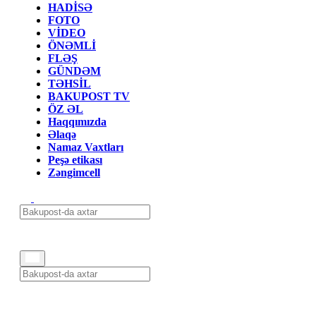
HADİSƏ
FOTO
VİDEO
ÖNƏMLİ
FLƏŞ
GÜNDƏM
TƏHSİL
BAKUPOST TV
ÖZ ƏL
Haqqımızda
Əlaqə
Namaz Vaxtları
Peşə etikası
Zəngimcell