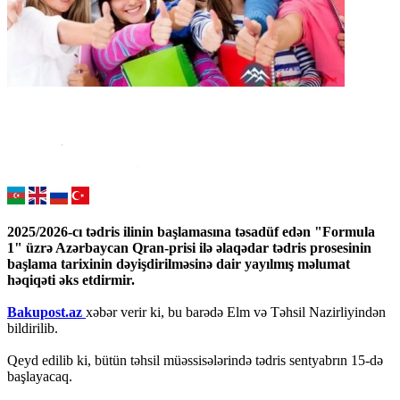
2025/2026-cı tədris ilinin başlamasına təsadüf edən "Formula
1" üzrə Azərbaycan Qran-prisi ilə əlaqədar tədris prosesinin
başlama tarixinin dəyişdirilməsinə dair yayılmış məlumat
həqiqəti əks etdirmir.
Bakupost.az
xəbər verir ki, bu barədə Elm və Təhsil Nazirliyindən
bildirilib.
Qeyd edilib ki, bütün təhsil müəssisələrində tədris sentyabrın 15-də
başlayacaq.