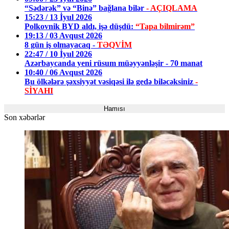
“Sədərək” və “Binə” bağlana bilər
- AÇIQLAMA
15:23 / 13 İyul 2026
Polkovnik BYD aldı, işə düşdü:
“Tapa bilmirəm”
19:13 / 03 Avqust 2026
8 gün iş olmayacaq -
TƏQVİM
22:47 / 10 İyul 2026
Azərbaycanda yeni rüsum müəyyənləşir - 70 manat
10:40 / 06 Avqust 2026
Bu ölkələrə şəxsiyyət vəsiqəsi ilə gedə biləcəksiniz
-
SİYAHI
Hamısı
Son xəbərlər