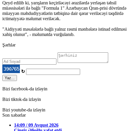
Qeyd edilib ki, yarışların keçiriləcəyi ərazilərdə yerləşən təhsil
müəssisələri ilə bağlı "Formula 1" Azərbaycan Qran-prisi dövründə
müəyyən məhdudiyyətlərin tətbiqinə dair qərar veriləcəyi təqdirdə
ictimaiyyətə məlumat veriləcək.
"Aidiyyəti məsələlərlə bağlı yalnız rəsmi mənbələrə istinad edilməsi
xahiş olunur", - məlumatda vurğulanıb.
Şərhlər
↻
Yaz...
Bizi facebook-da izləyin
Bizi tiktok-da izləyin
Bizi youtube-da izləyin
Son xəbərlər
14:09 / 09 Avqust 2026
Çingiz Əlioğlu vəfat etdi