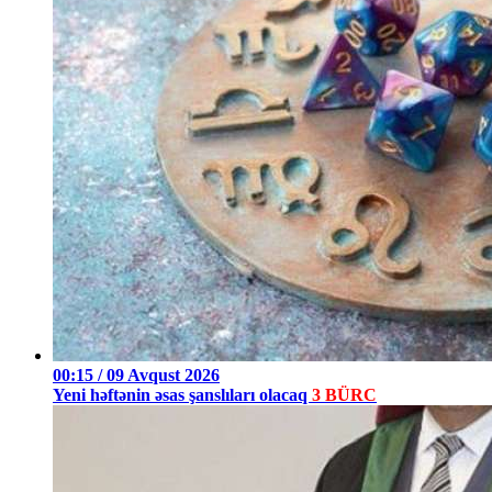
00:15 / 09 Avqust 2026
Yeni həftənin əsas şanslıları olacaq
3 BÜRC