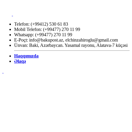
Telefon: (+99412) 530 61 83
Mobil Telefon: (+99477) 270 11 99
Whatsapp: (+99477) 270 11 99
E-Poçt:
info@bakupost.az
,
elchinzahiroglu@gmail.com
Ünvan: Baki, Azərbaycan. Yasamal rayonu, Alatava-7 küçəsi
Haqqımızda
Əlaqə