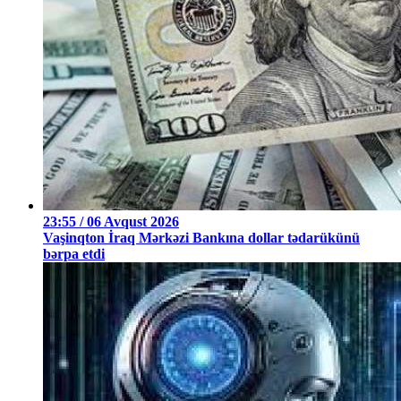
23:55 / 06 Avqust 2026
Vaşinqton İraq Mərkəzi Bankına dollar tədarükünü
bərpa etdi