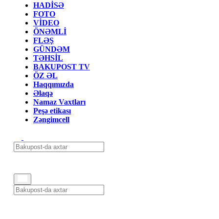
HADİSƏ
FOTO
VİDEO
ÖNƏMLİ
FLƏŞ
GÜNDƏM
TƏHSİL
BAKUPOST TV
ÖZ ƏL
Haqqımızda
Əlaqə
Namaz Vaxtları
Peşə etikası
Zəngimcell