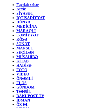
Faydalı xəbər
Arxiv
SİYASƏT
İQTİSADİYYAT
DÜNYA
MEDİCİNA
MARAQLI
CƏMİYYƏT
KÖŞƏ
SƏNƏT
MANŞET
SEÇİLƏN
MÜSAHİBƏ
KİTAB
HADİSƏ
FOTO
VİDEO
ÖNƏMLİ
FLƏŞ
GÜNDƏM
TƏHSİL
BAKUPOST TV
İDMAN
ÖZ ƏL