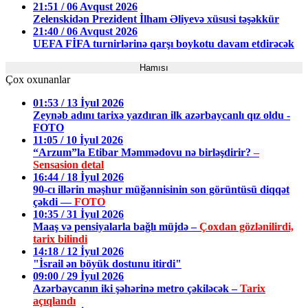
21:51 / 06 Avqust 2026
Zelenskidən Prezident İlham Əliyevə xüsusi təşəkkür
21:40 / 06 Avqust 2026
UEFA FİFA turnirlərinə qarşı boykotu davam etdirəcək
Hamısı
Çox oxunanlar
01:53 / 13 İyul 2026
Zeynəb adını tarixə yazdıran ilk azərbaycanlı qız oldu -
FOTO
11:05 / 10 İyul 2026
“Arzum”la Etibar Məmmədovu nə birləşdirir?
–
Sensasion detal
16:44 / 18 İyul 2026
90-cı illərin məşhur müğənnisinin son görüntüsü diqqət
çəkdi —
FOTO
10:35 / 31 İyul 2026
Maaş və pensiyalarla bağlı müjdə –
Çoxdan gözlənilirdi,
tarix bilindi
14:18 / 12 İyul 2026
"İsrail ən böyük dostunu itirdi"
09:00 / 29 İyul 2026
Azərbaycanın iki şəhərinə metro çəkiləcək –
Tarix
açıqlandı