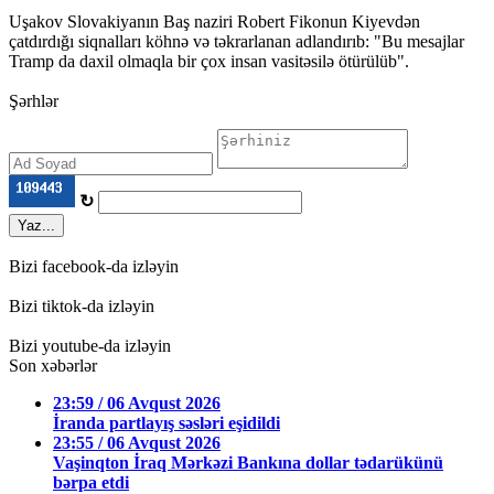
Uşakov Slovakiyanın Baş naziri Robert Fikonun Kiyevdən
çatdırdığı siqnalları köhnə və təkrarlanan adlandırıb: "Bu mesajlar
Tramp da daxil olmaqla bir çox insan vasitəsilə ötürülüb".
Şərhlər
↻
Yaz...
Bizi facebook-da izləyin
Bizi tiktok-da izləyin
Bizi youtube-da izləyin
Son xəbərlər
23:59 / 06 Avqust 2026
İranda partlayış səsləri eşidildi
23:55 / 06 Avqust 2026
Vaşinqton İraq Mərkəzi Bankına dollar tədarükünü
bərpa etdi