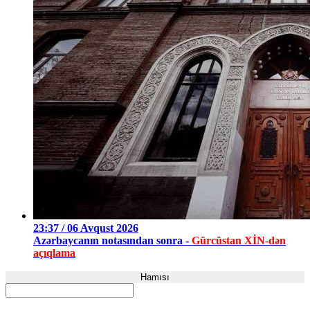
23:37 / 06 Avqust 2026
Azərbaycanın notasından sonra -
Gürcüstan XİN-dən
açıqlama
Hamısı