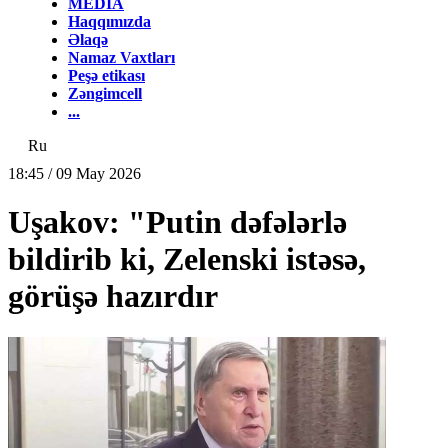
MEDİA
Haqqımızda
Əlaqə
Namaz Vaxtları
Peşə etikası
Zəngimcell
...
Ru
18:45 / 09 May 2026
Uşakov: "Putin dəfələrlə
bildirib ki, Zelenski istəsə,
görüşə hazırdır