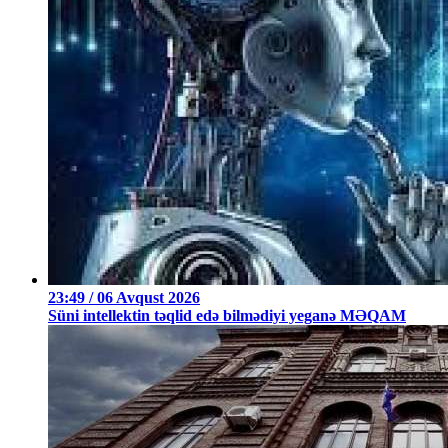
23:49 / 06 Avqust 2026
Süni intellektin təqlid edə bilmədiyi yeganə MƏQAM