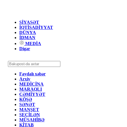
SİYASƏT
İQTİSADİYYAT
DÜNYA
İDMAN
MEDİA
Digər
Faydalı xəbər
Arxiv
MEDİCİNA
MARAQLI
CƏMİYYƏT
KÖŞƏ
SƏNƏT
MANŞET
SEÇİLƏN
MÜSAHİBƏ
KİTAB