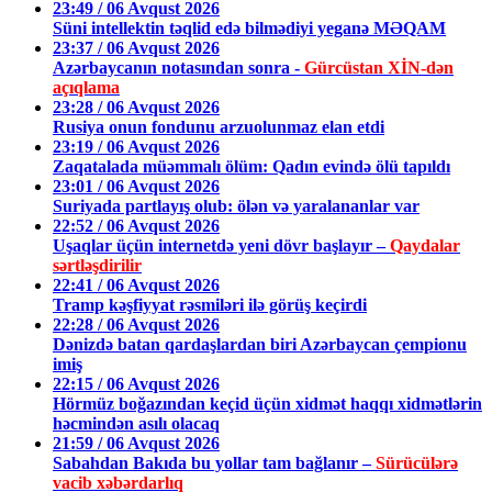
23:49 / 06 Avqust 2026
Süni intellektin təqlid edə bilmədiyi yeganə MƏQAM
23:37 / 06 Avqust 2026
Azərbaycanın notasından sonra -
Gürcüstan XİN-dən
açıqlama
23:28 / 06 Avqust 2026
Rusiya onun fondunu arzuolunmaz elan etdi
23:19 / 06 Avqust 2026
Zaqatalada müəmmalı ölüm: Qadın evində ölü tapıldı
23:01 / 06 Avqust 2026
Suriyada partlayış olub: ölən və yaralananlar var
22:52 / 06 Avqust 2026
Uşaqlar üçün internetdə yeni dövr başlayır –
Qaydalar
sərtləşdirilir
22:41 / 06 Avqust 2026
Tramp kəşfiyyat rəsmiləri ilə görüş keçirdi
22:28 / 06 Avqust 2026
Dənizdə batan qardaşlardan biri Azərbaycan çempionu
imiş
22:15 / 06 Avqust 2026
Hörmüz boğazından keçid üçün xidmət haqqı xidmətlərin
həcmindən asılı olacaq
21:59 / 06 Avqust 2026
Sabahdan Bakıda bu yollar tam bağlanır –
Sürücülərə
vacib xəbərdarlıq