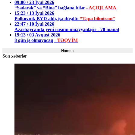
09:00 / 23 İyul 2026
“Sədərək” və “Binə” bağlana bilər
- AÇIQLAMA
15:23 / 13 İyul 2026
Polkovnik BYD aldı, işə düşdü:
“Tapa bilmirəm”
22:47 / 10 İyul 2026
Azərbaycanda yeni rüsum müəyyənləşir - 70 manat
19:13 / 03 Avqust 2026
8 gün iş olmayacaq -
TƏQVİM
Hamısı
Son xəbərlər