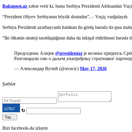
Bakupost.az
xəbər verir ki, bunu Serbiya Prezidenti Aleksandar Vuç
“Prezident Əliyev Serbiyanın böyük dostudur”, – Vuçiç vurğulayıb.
Serbiya Prezidenti azərbaycanlı həmkarı ilə görüş barədə də qısa məl
“İki ölkənin strateji tərəfdaşlığının daha da inkişaf etdirilməsi barədə
Председник Алијев
@presidentaz
је велики пријатељ Срб
Разговарали смо о даљем унапређењу стратешког партнерс
— Александар Вучић (@avucic)
May 17, 2026
Şərhlər
↻
Yaz...
Bizi facebook-da izləyin