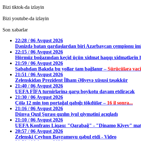
Bizi tiktok-da izləyin
Bizi youtube-da izləyin
Son xəbərlər
22:28 / 06 Avqust 2026
Dənizdə batan qardaşlardan biri Azərbaycan çempionu im
22:15 / 06 Avqust 2026
Hörmüz boğazından keçid üçün xidmət haqqı xidmətlərin h
21:59 / 06 Avqust 2026
Sabahdan Bakıda bu yollar tam bağlanır –
Sürücülərə vac
21:51 / 06 Avqust 2026
Zelenskidən Prezident İlham Əliyevə xüsusi təşəkkür
21:40 / 06 Avqust 2026
UEFA FİFA turnirlərinə qarşı boykotu davam etdirəcək
21:30 / 06 Avqust 2026
Çölə 12 min ton portağal qabığı tökdülər –
16 il sonra...
21:16 / 06 Avqust 2026
Dünya Qızıl Şurası qızılın iyul qiymətini açıqladı
21:10 / 06 Avqust 2026
UEFA Konfrans Liqası: "Qarabağ" - "Dinamo Kiyev" matç
20:57 / 06 Avqust 2026
Zelenski Ceyhun Bayramovu qəbul etdi - Video