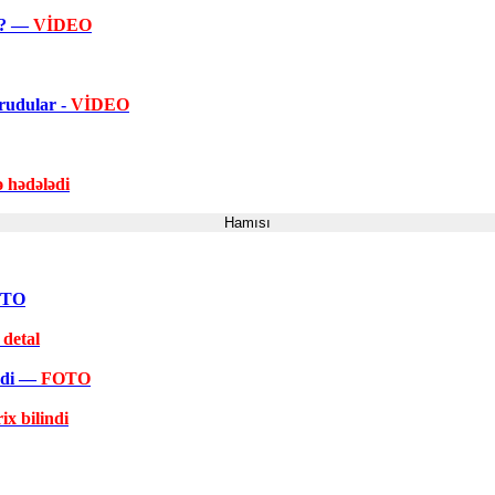
ir? —
VİDEO
orudular -
VİDEO
ə hədələdi
Hamısı
FOTO
 detal
əkdi —
FOTO
ix bilindi