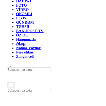
HADİSƏ
FOTO
VİDEO
ÖNƏMLİ
FLƏŞ
GÜNDƏM
TƏHSİL
BAKUPOST TV
ÖZ ƏL
Haqqımızda
Əlaqə
Namaz Vaxtları
Peşə etikası
Zəngimcell