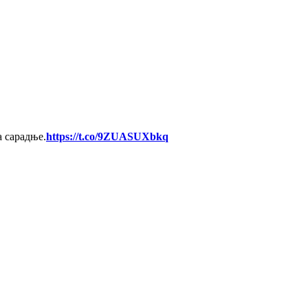
а сарадње.
https://t.co/9ZUASUXbkq