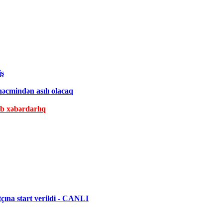
iş
əcmindən asılı olacaq
ib xəbərdarlıq
ına start verildi - CANLI