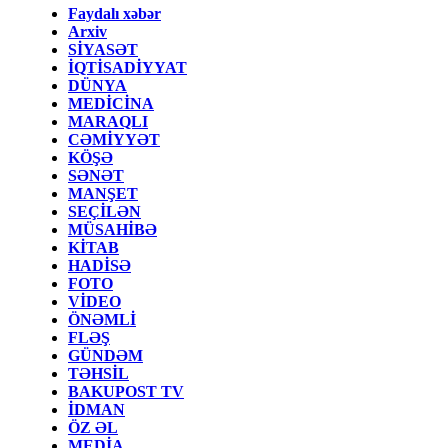
Faydalı xəbər
Arxiv
SİYASƏT
İQTİSADİYYAT
DÜNYA
MEDİCİNA
MARAQLI
CƏMİYYƏT
KÖŞƏ
SƏNƏT
MANŞET
SEÇİLƏN
MÜSAHİBƏ
KİTAB
HADİSƏ
FOTO
VİDEO
ÖNƏMLİ
FLƏŞ
GÜNDƏM
TƏHSİL
BAKUPOST TV
İDMAN
ÖZ ƏL
MEDİA