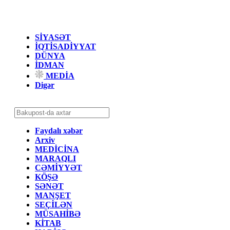
SİYASƏT
İQTİSADİYYAT
DÜNYA
İDMAN
MEDİA
Digər
Faydalı xəbər
Arxiv
MEDİCİNA
MARAQLI
CƏMİYYƏT
KÖŞƏ
SƏNƏT
MANŞET
SEÇİLƏN
MÜSAHİBƏ
KİTAB