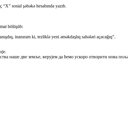
iç “X” sosial şəbəkə hesabında yazıb.
umat bölüşüb:
 danışdıq, inanıram ki, tezliklə yeni əməkdaşlıq sahələri açacağıq”.
ије.
тва наше две земље, верујем да ћемо ускоро отворити нова пољ