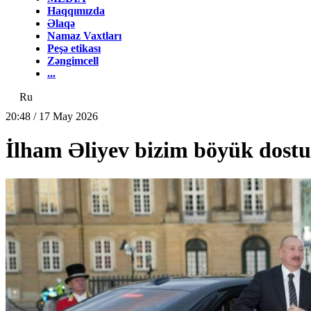
Haqqımızda
Əlaqə
Namaz Vaxtları
Peşə etikası
Zəngimcell
...
Ru
20:48 / 17 May 2026
İlham Əliyev bizim böyük dos