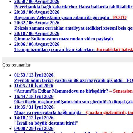
20:50 / 06 Avqust 2026
Poverbankla bağlı xəbərdarlıq: Hansı hallarda təhlükəlid
20:39 / 06 Avqust 2026
Bayramov Zelenskinin yaxın adamı ilə görüşdü -
FOTO
20:32 / 06 Avqust 2026
Zəlzələ zamanı cərrahlar əməliyyat etdikləri xəstəni belə q
20:18 / 06 Avqust 2026
Çimnaz Sultanovanın məzarından video paylaşdı
20:06 / 06 Avqust 2026
Trampı özündən çıxaran İran xəbərləri:
Jurnalistləri həbsl
Çox oxunanlar
01:53 / 13 İyul 2026
Zeynəb adını tarixə yazdıran ilk azərbaycanlı qız oldu - 
11:05 / 10 İyul 2026
“Arzum”la Etibar Məmmədovu nə birləşdirir?
– Sensasion
16:44 / 18 İyul 2026
90-cı illərin məşhur müğənnisinin son görüntüsü diqqət ç
10:35 / 31 İyul 2026
Maaş və pensiyalarla bağlı müjdə –
Çoxdan gözlənilirdi, tar
14:18 / 12 İyul 2026
"İsrail ən böyük dostunu itirdi"
09:00 / 29 İyul 2026