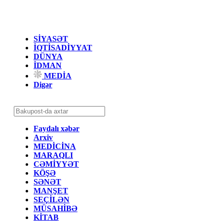
SİYASƏT
İQTİSADİYYAT
DÜNYA
İDMAN
MEDİA
Digər
Faydalı xəbər
Arxiv
MEDİCİNA
MARAQLI
CƏMİYYƏT
KÖŞƏ
SƏNƏT
MANŞET
SEÇİLƏN
MÜSAHİBƏ
KİTAB