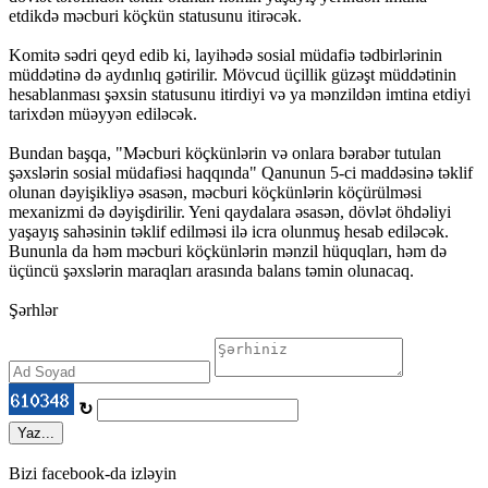
etdikdə məcburi köçkün statusunu itirəcək.
Komitə sədri qeyd edib ki, layihədə sosial müdafiə tədbirlərinin
müddətinə də aydınlıq gətirilir. Mövcud üçillik güzəşt müddətinin
hesablanması şəxsin statusunu itirdiyi və ya mənzildən imtina etdiyi
tarixdən müəyyən ediləcək.
Bundan başqa, "Məcburi köçkünlərin və onlara bərabər tutulan
şəxslərin sosial müdafiəsi haqqında" Qanunun 5-ci maddəsinə təklif
olunan dəyişikliyə əsasən, məcburi köçkünlərin köçürülməsi
mexanizmi də dəyişdirilir. Yeni qaydalara əsasən, dövlət öhdəliyi
yaşayış sahəsinin təklif edilməsi ilə icra olunmuş hesab ediləcək.
Bununla da həm məcburi köçkünlərin mənzil hüquqları, həm də
üçüncü şəxslərin maraqları arasında balans təmin olunacaq.
Şərhlər
↻
Yaz...
Bizi facebook-da izləyin