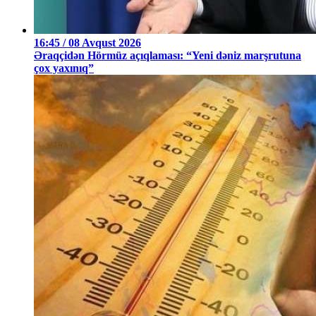
16:45 / 08 Avqust 2026
Əraqçidən Hörmüz açıqlaması: “Yeni dəniz marşrutuna
çox yaxınıq”