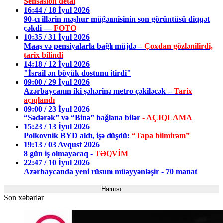
Sensasion detal
16:44 / 18 İyul 2026
90-cı illərin məşhur müğənnisinin son görüntüsü diqqət
çəkdi —
FOTO
10:35 / 31 İyul 2026
Maaş və pensiyalarla bağlı müjdə –
Çoxdan gözlənilirdi,
tarix bilindi
14:18 / 12 İyul 2026
"İsrail ən böyük dostunu itirdi"
09:00 / 29 İyul 2026
Azərbaycanın iki şəhərinə metro çəkiləcək –
Tarix
açıqlandı
09:00 / 23 İyul 2026
“Sədərək” və “Binə” bağlana bilər
- AÇIQLAMA
15:23 / 13 İyul 2026
Polkovnik BYD aldı, işə düşdü:
“Tapa bilmirəm”
19:13 / 03 Avqust 2026
8 gün iş olmayacaq -
TƏQVİM
22:47 / 10 İyul 2026
Azərbaycanda yeni rüsum müəyyənləşir - 70 manat
Hamısı
Son xəbərlər