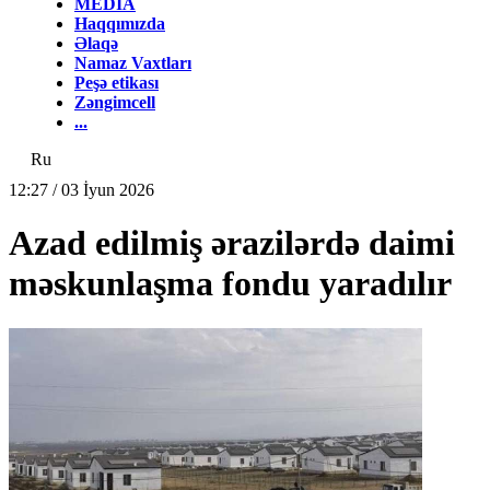
MEDİA
Haqqımızda
Əlaqə
Namaz Vaxtları
Peşə etikası
Zəngimcell
...
Ru
12:27 / 03 İyun 2026
Azad edilmiş ərazilərdə daimi
məskunlaşma fondu yaradılır