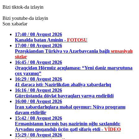
Bizi tiktok-da izləyin
Bizi youtube-da izləyin
Son xəbərlər
17:40 / 08 Avqust 2026
Kanalda batan Aminin -
FOTOSU
17:00 / 08 Avqust 2026
Pezeşkiandan Türkiyə və Azərbaycanla bağlı
sensasiyalı
sözlər
16:45 / 08 Avqust 2026
Əraqçidən Hörmüz açıqlaması: “Yeni dəniz marşrutuna
çox yaxınıq”
16:29 / 08 Avqust 2026
41 dərəcə isti: Nazirlikdən əhaliyə xəbərdarlıq
16:16 / 08 Avqust 2026
Gürcüstanda dövlət bayraqları yarıya endirildi
16:00 / 08 Avqust 2026
İran xəbərdarlıqlara məhəl qoymur: Nüvə proqramı
davam etdirilir
15:42 / 08 Avqust 2026
Ermənistanın keçmiş baş nazirinin oğlu saxlanıldı:
Arvadını qısqandığı üçün qətl sifariş etdi -
VİDEO
15:29 / 08 Avqust 2026