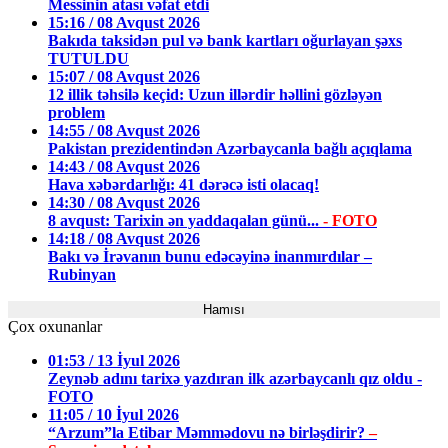
Messinin atası vəfat etdi
15:16 / 08 Avqust 2026
Bakıda taksidən pul və bank kartları oğurlayan şəxs
TUTULDU
15:07 / 08 Avqust 2026
12 illik təhsilə keçid: Uzun illərdir həllini gözləyən
problem
14:55 / 08 Avqust 2026
Pakistan prezidentindən Azərbaycanla bağlı açıqlama
14:43 / 08 Avqust 2026
Hava xəbərdarlığı: 41 dərəcə isti olacaq!
14:30 / 08 Avqust 2026
8 avqust: Tarixin ən yaddaqalan günü...
- FOTO
14:18 / 08 Avqust 2026
Bakı və İrəvanın bunu edəcəyinə inanmırdılar –
Rubinyan
Hamısı
Çox oxunanlar
01:53 / 13 İyul 2026
Zeynəb adını tarixə yazdıran ilk azərbaycanlı qız oldu -
FOTO
11:05 / 10 İyul 2026
“Arzum”la Etibar Məmmədovu nə birləşdirir?
–