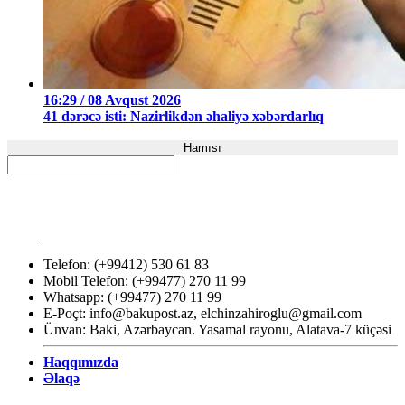
16:29 / 08 Avqust 2026
41 dərəcə isti: Nazirlikdən əhaliyə xəbərdarlıq
Hamısı
Telefon: (+99412) 530 61 83
Mobil Telefon: (+99477) 270 11 99
Whatsapp: (+99477) 270 11 99
E-Poçt:
info@bakupost.az
,
elchinzahiroglu@gmail.com
Ünvan: Baki, Azərbaycan. Yasamal rayonu, Alatava-7 küçəsi
Haqqımızda
Əlaqə