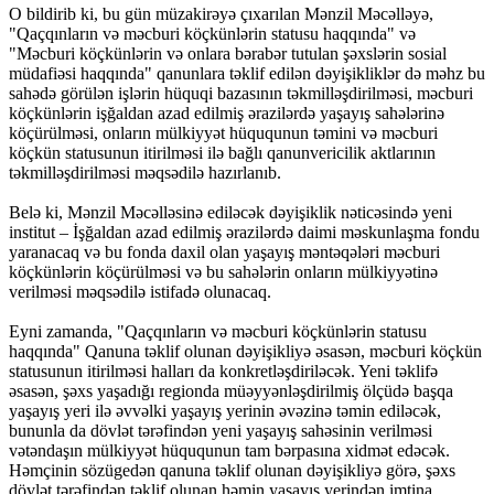
O bildirib ki, bu gün müzakirəyə çıxarılan Mənzil Məcəlləyə,
"Qaçqınların və məcburi köçkünlərin statusu haqqında" və
"Məcburi köçkünlərin və onlara bərabər tutulan şəxslərin sosial
müdafiəsi haqqında" qanunlara təklif edilən dəyişikliklər də məhz bu
sahədə görülən işlərin hüquqi bazasının təkmilləşdirilməsi, məcburi
köçkünlərin işğaldan azad edilmiş ərazilərdə yaşayış sahələrinə
köçürülməsi, onların mülkiyyət hüququnun təmini və məcburi
köçkün statusunun itirilməsi ilə bağlı qanunvericilik aktlarının
təkmilləşdirilməsi məqsədilə hazırlanıb.
Belə ki, Mənzil Məcəlləsinə ediləcək dəyişiklik nəticəsində yeni
institut – İşğaldan azad edilmiş ərazilərdə daimi məskunlaşma fondu
yaranacaq və bu fonda daxil olan yaşayış məntəqələri məcburi
köçkünlərin köçürülməsi və bu sahələrin onların mülkiyyətinə
verilməsi məqsədilə istifadə olunacaq.
Eyni zamanda, "Qaçqınların və məcburi köçkünlərin statusu
haqqında" Qanuna təklif olunan dəyişikliyə əsasən, məcburi köçkün
statusunun itirilməsi halları da konkretləşdiriləcək. Yeni təklifə
əsasən, şəxs yaşadığı regionda müəyyənləşdirilmiş ölçüdə başqa
yaşayış yeri ilə əvvəlki yaşayış yerinin əvəzinə təmin ediləcək,
bununla da dövlət tərəfindən yeni yaşayış sahəsinin verilməsi
vətəndaşın mülkiyyət hüququnun tam bərpasına xidmət edəcək.
Həmçinin sözügedən qanuna təklif olunan dəyişikliyə görə, şəxs
dövlət tərəfindən təklif olunan həmin yaşayış yerindən imtina