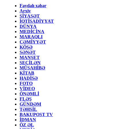
Faydalı xəbər
Arxiv
SİYASƏT
İQTİSADİYYAT
DÜNYA
MEDİCİNA
MARAQLI
CƏMİYYƏT
KÖŞƏ
SƏNƏT
MANŞET
SEÇİLƏN
MÜSAHİBƏ
KİTAB
HADİSƏ
FOTO
VİDEO
ÖNƏMLİ
FLƏŞ
GÜNDƏM
TƏHSİL
BAKUPOST TV
İDMAN
ÖZ ƏL