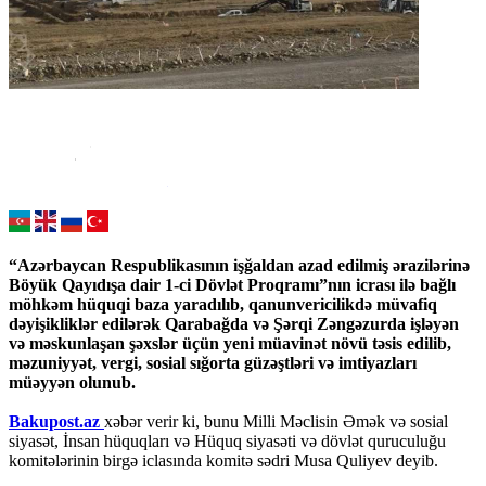
“Azərbaycan Respublikasının işğaldan azad edilmiş ərazilərinə
Böyük Qayıdışa dair 1-ci Dövlət Proqramı”nın icrası ilə bağlı
möhkəm hüquqi baza yaradılıb, qanunvericilikdə müvafiq
dəyişikliklər edilərək Qarabağda və Şərqi Zəngəzurda işləyən
və məskunlaşan şəxslər üçün yeni müavinət növü təsis edilib,
məzuniyyət, vergi, sosial sığorta güzəştləri və imtiyazları
müəyyən olunub.
Bakupost.az
xəbər verir ki, bunu Milli Məclisin Əmək və sosial
siyasət, İnsan hüquqları və Hüquq siyasəti və dövlət quruculuğu
komitələrinin birgə iclasında komitə sədri Musa Quliyev deyib.