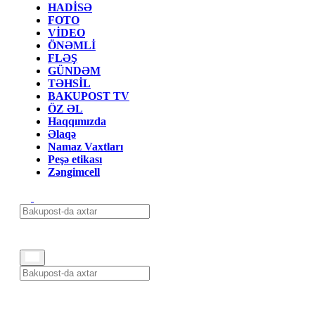
HADİSƏ
FOTO
VİDEO
ÖNƏMLİ
FLƏŞ
GÜNDƏM
TƏHSİL
BAKUPOST TV
ÖZ ƏL
Haqqımızda
Əlaqə
Namaz Vaxtları
Peşə etikası
Zəngimcell