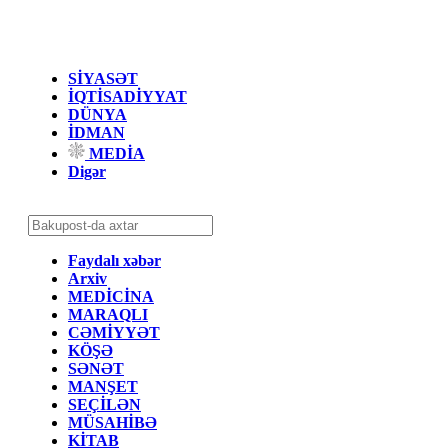
SİYASƏT
İQTİSADİYYAT
DÜNYA
İDMAN
MEDİA
Digər
Faydalı xəbər
Arxiv
MEDİCİNA
MARAQLI
CƏMİYYƏT
KÖŞƏ
SƏNƏT
MANŞET
SEÇİLƏN
MÜSAHİBƏ
KİTAB