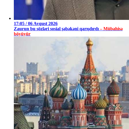
17:05 / 06 Avqust 2026
Zaurun bu sözləri sosial şəbəkəni qarışdırdı
– Mübahisə
böyüyür