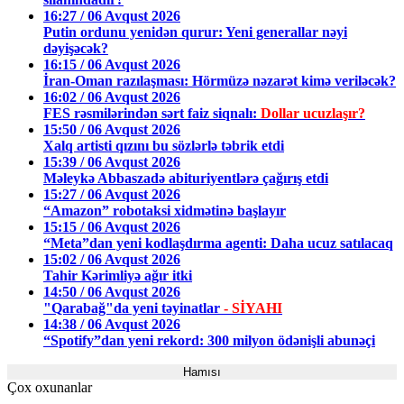
16:27 / 06 Avqust 2026
Putin ordunu yenidən qurur: Yeni generallar nəyi
dəyişəcək?
16:15 / 06 Avqust 2026
İran-Oman razılaşması: Hörmüzə nəzarət kimə veriləcək?
16:02 / 06 Avqust 2026
FES rəsmilərindən sərt faiz siqnalı:
Dollar ucuzlaşır?
15:50 / 06 Avqust 2026
Xalq artisti qızını bu sözlərlə təbrik etdi
15:39 / 06 Avqust 2026
Məleykə Abbaszadə abituriyentlərə çağırış etdi
15:27 / 06 Avqust 2026
“Amazon” robotaksi xidmətinə başlayır
15:15 / 06 Avqust 2026
“Meta”dan yeni kodlaşdırma agenti: Daha ucuz satılacaq
15:02 / 06 Avqust 2026
Tahir Kərimliyə ağır itki
14:50 / 06 Avqust 2026
"Qarabağ"da yeni təyinatlar
- SİYAHI
14:38 / 06 Avqust 2026
“Spotify”dan yeni rekord: 300 milyon ödənişli abunəçi
Hamısı
Çox oxunanlar