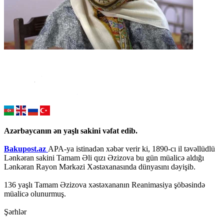
Azərbaycanın ən yaşlı sakini vəfat edib.
Bakupost.az
APA-ya istinadən xəbər verir ki, 1890-cı il təvəllüdlü
Lənkəran sakini Tamam Əli qızı Əzizova bu gün müalicə aldığı
Lənkəran Rayon Mərkəzi Xəstəxanasında dünyasını dəyişib.
136 yaşlı Tamam Əzizova xəstəxananın Reanimasiya şöbəsində
müalicə olunurmuş.
Şərhlər