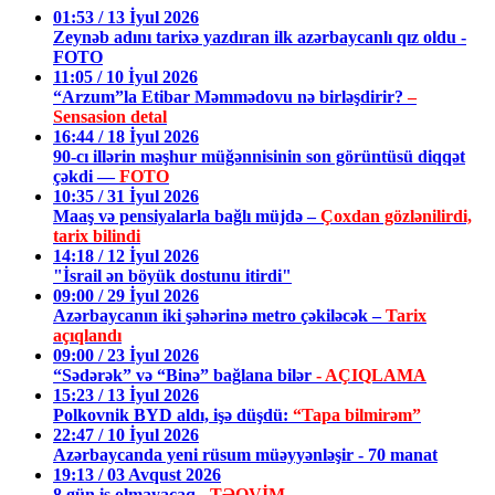
01:53 / 13 İyul 2026
Zeynəb adını tarixə yazdıran ilk azərbaycanlı qız oldu -
FOTO
11:05 / 10 İyul 2026
“Arzum”la Etibar Məmmədovu nə birləşdirir?
–
Sensasion detal
16:44 / 18 İyul 2026
90-cı illərin məşhur müğənnisinin son görüntüsü diqqət
çəkdi —
FOTO
10:35 / 31 İyul 2026
Maaş və pensiyalarla bağlı müjdə –
Çoxdan gözlənilirdi,
tarix bilindi
14:18 / 12 İyul 2026
"İsrail ən böyük dostunu itirdi"
09:00 / 29 İyul 2026
Azərbaycanın iki şəhərinə metro çəkiləcək –
Tarix
açıqlandı
09:00 / 23 İyul 2026
“Sədərək” və “Binə” bağlana bilər
- AÇIQLAMA
15:23 / 13 İyul 2026
Polkovnik BYD aldı, işə düşdü:
“Tapa bilmirəm”
22:47 / 10 İyul 2026
Azərbaycanda yeni rüsum müəyyənləşir - 70 manat
19:13 / 03 Avqust 2026
8 gün iş olmayacaq -
TƏQVİM