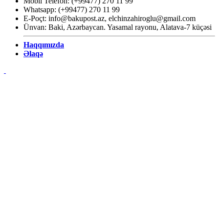
Mobil Telefon: (+99477) 270 11 99
Whatsapp: (+99477) 270 11 99
E-Poçt:
info@bakupost.az
,
elchinzahiroglu@gmail.com
Ünvan: Baki, Azərbaycan. Yasamal rayonu, Alatava-7 küçəsi
Haqqımızda
Əlaqə