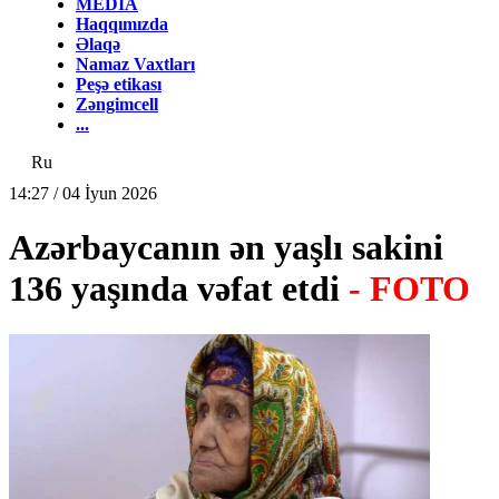
MEDİA
Haqqımızda
Əlaqə
Namaz Vaxtları
Peşə etikası
Zəngimcell
...
Ru
14:27 / 04 İyun 2026
Azərbaycanın ən yaşlı sakini
136 yaşında vəfat etdi
- FOTO