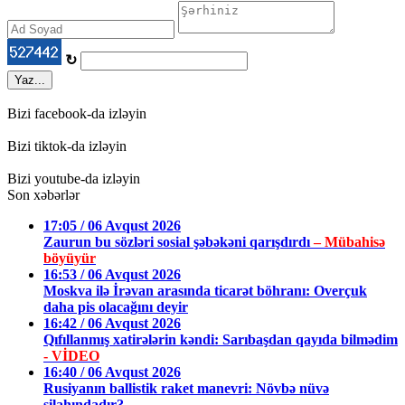
↻
Yaz...
Bizi facebook-da izləyin
Bizi tiktok-da izləyin
Bizi youtube-da izləyin
Son xəbərlər
17:05 / 06 Avqust 2026
Zaurun bu sözləri sosial şəbəkəni qarışdırdı
– Mübahisə
böyüyür
16:53 / 06 Avqust 2026
Moskva ilə İrəvan arasında ticarət böhranı: Overçuk
daha pis olacağını deyir
16:42 / 06 Avqust 2026
Qıfıllanmış xatirələrin kəndi: Sarıbaşdan qayıda bilmədim
- VİDEO
16:40 / 06 Avqust 2026
Rusiyanın ballistik raket manevri: Növbə nüvə
silahındadır?