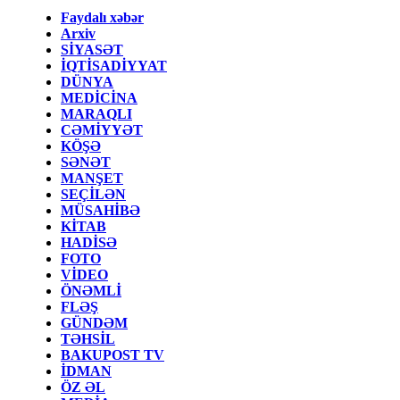
Faydalı xəbər
Arxiv
SİYASƏT
İQTİSADİYYAT
DÜNYA
MEDİCİNA
MARAQLI
CƏMİYYƏT
KÖŞƏ
SƏNƏT
MANŞET
SEÇİLƏN
MÜSAHİBƏ
KİTAB
HADİSƏ
FOTO
VİDEO
ÖNƏMLİ
FLƏŞ
GÜNDƏM
TƏHSİL
BAKUPOST TV
İDMAN
ÖZ ƏL