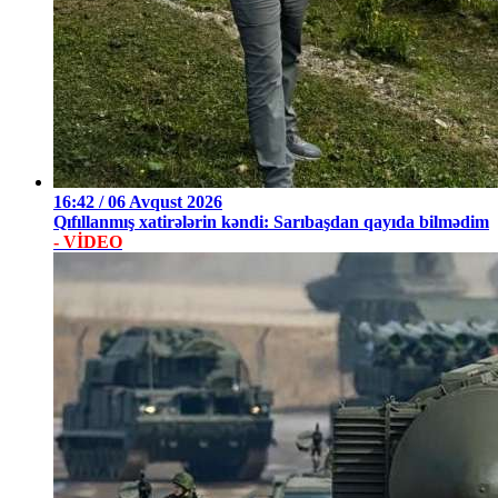
16:42 / 06 Avqust 2026
Qıfıllanmış xatirələrin kəndi: Sarıbaşdan qayıda bilmədim
- VİDEO