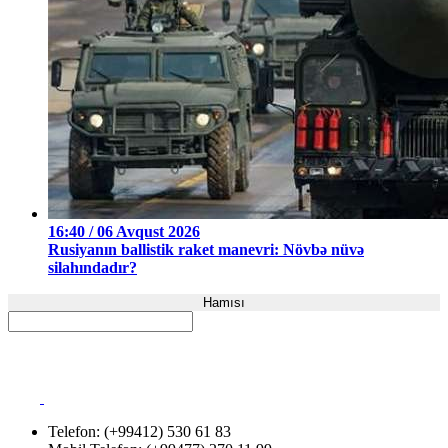
16:40 / 06 Avqust 2026
Rusiyanın ballistik raket manevri: Növbə nüvə
silahındadır?
Hamısı
Telefon: (+99412) 530 61 83