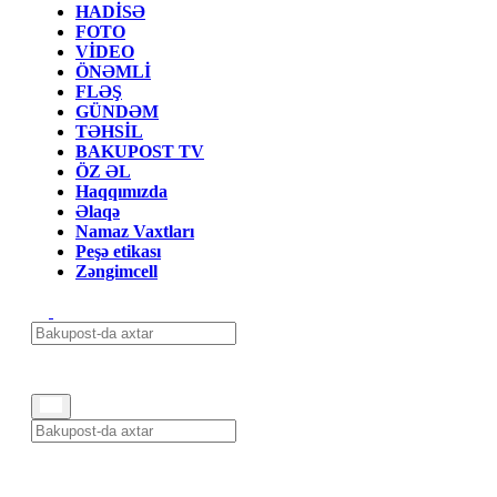
HADİSƏ
FOTO
VİDEO
ÖNƏMLİ
FLƏŞ
GÜNDƏM
TƏHSİL
BAKUPOST TV
ÖZ ƏL
Haqqımızda
Əlaqə
Namaz Vaxtları
Peşə etikası
Zəngimcell