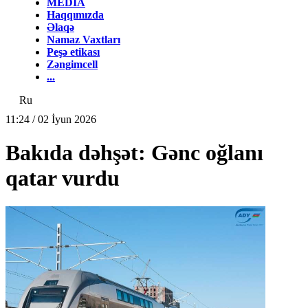
MEDİA
Haqqımızda
Əlaqə
Namaz Vaxtları
Peşə etikası
Zəngimcell
...
Ru
11:24 / 02 İyun 2026
Bakıda dəhşət: Gənc oğlanı
qatar vurdu