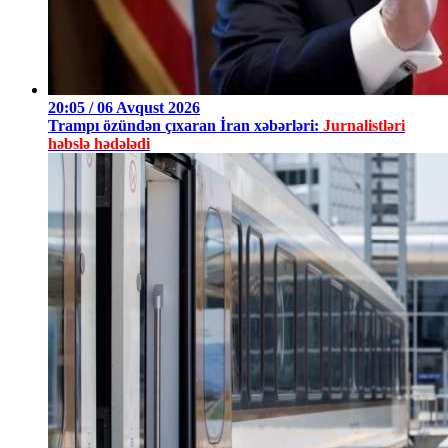
20:05 / 06 Avqust 2026
Trampı özündən çıxaran İran xəbərləri:
Jurnalistləri
həbslə hədələdi