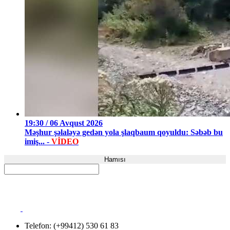
19:30 / 06 Avqust 2026
Məşhur şəlaləyə gedən yola şlaqbaum qoyuldu: Səbəb bu
imiş... -
VİDEO
Hamısı
Telefon: (+99412) 530 61 83