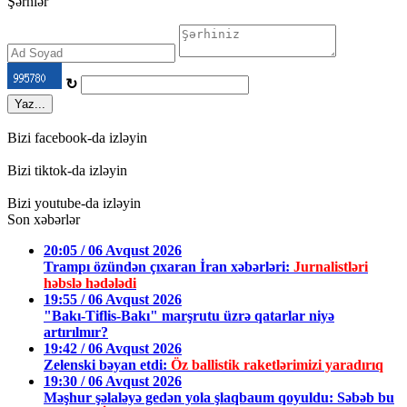
Şərhlər
↻
Yaz...
Bizi facebook-da izləyin
Bizi tiktok-da izləyin
Bizi youtube-da izləyin
Son xəbərlər
20:05 / 06 Avqust 2026
Trampı özündən çıxaran İran xəbərləri:
Jurnalistləri
həbslə hədələdi
19:55 / 06 Avqust 2026
"Bakı-Tiflis-Bakı" marşrutu üzrə qatarlar niyə
artırılmır?
19:42 / 06 Avqust 2026
Zelenski bəyan etdi:
Öz ballistik raketlərimizi yaradırıq
19:30 / 06 Avqust 2026
Məşhur şəlaləyə gedən yola şlaqbaum qoyuldu: Səbəb bu