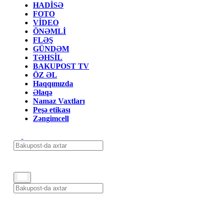
HADİSƏ
FOTO
VİDEO
ÖNƏMLİ
FLƏŞ
GÜNDƏM
TƏHSİL
BAKUPOST TV
ÖZ ƏL
Haqqımızda
Əlaqə
Namaz Vaxtları
Peşə etikası
Zəngimcell