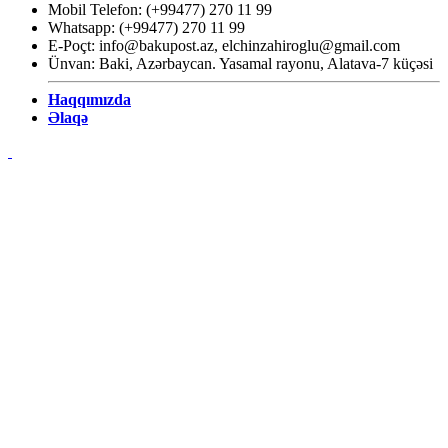
Mobil Telefon: (+99477) 270 11 99
Whatsapp: (+99477) 270 11 99
E-Poçt:
info@bakupost.az
,
elchinzahiroglu@gmail.com
Ünvan: Baki, Azərbaycan. Yasamal rayonu, Alatava-7 küçəsi
Haqqımızda
Əlaqə