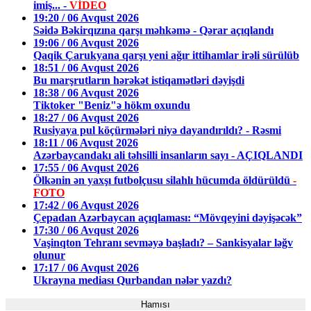
imiş... -
VİDEO
19:20 / 06 Avqust 2026
Səidə Bəkirqızına qarşı məhkəmə - Qərar açıqlandı
19:06 / 06 Avqust 2026
Qaqik Çarukyana qarşı yeni ağır ittihamlar irəli sürülüb
18:51 / 06 Avqust 2026
Bu marşrutların hərəkət istiqamətləri dəyişdi
18:38 / 06 Avqust 2026
Tiktoker "Beniz"ə hökm oxundu
18:27 / 06 Avqust 2026
Rusiyaya pul köçürmələri niyə dayandırıldı? - Rəsmi
18:11 / 06 Avqust 2026
Azərbaycandakı ali təhsilli insanların sayı - AÇIQLANDI
17:55 / 06 Avqust 2026
Ölkənin ən yaxşı futbolçusu silahlı hücumda öldürüldü
-
FOTO
17:42 / 06 Avqust 2026
Çepadan Azərbaycan açıqlaması: “Mövqeyini dəyişəcək”
17:30 / 06 Avqust 2026
Vaşinqton Tehranı sevməyə başladı? – Sankisyalar ləğv
olunur
17:17 / 06 Avqust 2026
Ukrayna mediası Qurbandan nələr yazdı?
Hamısı