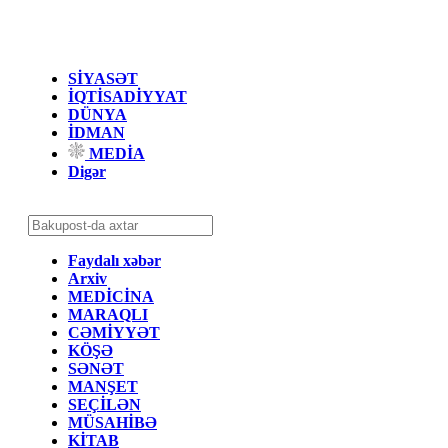
SİYASƏT
İQTİSADİYYAT
DÜNYA
İDMAN
MEDİA
Digər
Faydalı xəbər
Arxiv
MEDİCİNA
MARAQLI
CƏMİYYƏT
KÖŞƏ
SƏNƏT
MANŞET
SEÇİLƏN
MÜSAHİBƏ
KİTAB