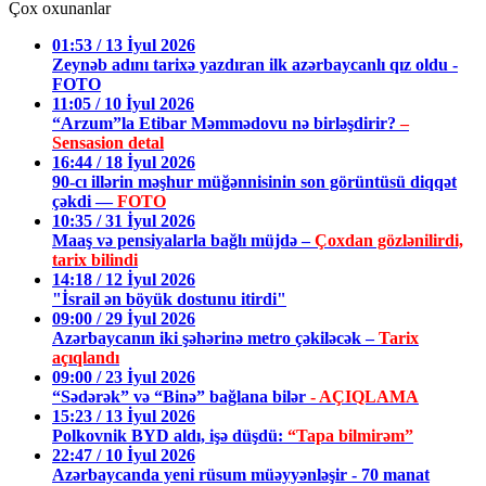
Çox oxunanlar
01:53 / 13 İyul 2026
Zeynəb adını tarixə yazdıran ilk azərbaycanlı qız oldu -
FOTO
11:05 / 10 İyul 2026
“Arzum”la Etibar Məmmədovu nə birləşdirir?
–
Sensasion detal
16:44 / 18 İyul 2026
90-cı illərin məşhur müğənnisinin son görüntüsü diqqət
çəkdi —
FOTO
10:35 / 31 İyul 2026
Maaş və pensiyalarla bağlı müjdə –
Çoxdan gözlənilirdi,
tarix bilindi
14:18 / 12 İyul 2026
"İsrail ən böyük dostunu itirdi"
09:00 / 29 İyul 2026
Azərbaycanın iki şəhərinə metro çəkiləcək –
Tarix
açıqlandı
09:00 / 23 İyul 2026
“Sədərək” və “Binə” bağlana bilər
- AÇIQLAMA
15:23 / 13 İyul 2026
Polkovnik BYD aldı, işə düşdü:
“Tapa bilmirəm”
22:47 / 10 İyul 2026
Azərbaycanda yeni rüsum müəyyənləşir - 70 manat