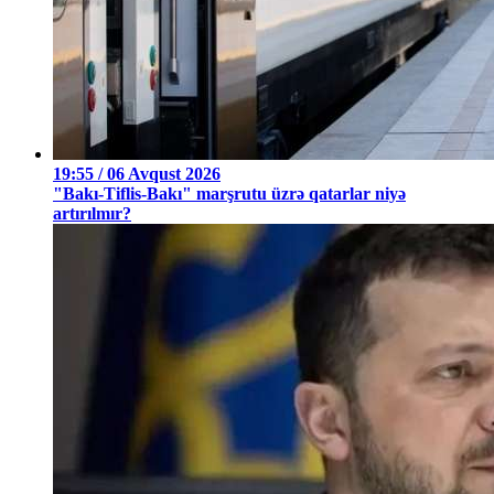
19:55 / 06 Avqust 2026
"Bakı-Tiflis-Bakı" marşrutu üzrə qatarlar niyə
artırılmır?