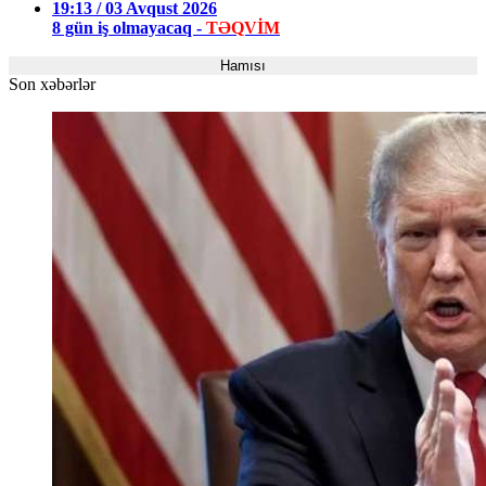
19:13 / 03 Avqust 2026
8 gün iş olmayacaq -
TƏQVİM
Hamısı
Son xəbərlər