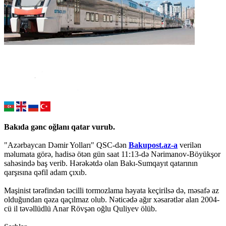
Bakıda gənc oğlanı qatar vurub.
"Azərbaycan Dəmir Yolları" QSC-dən
Bakupost.az-a
verilən
məlumata görə, hadisə ötən gün saat 11:13-də Nərimanov-Böyükşor
sahəsində baş verib. Hərəkətdə olan Bakı-Sumqayıt qatarının
qarşısına qəfil adam çıxıb.
Maşinist tərəfindən təcilli tormozlama həyata keçirilsə də, məsafə az
olduğundan qəza qaçılmaz olub. Nəticədə ağır xəsarətlər alan 2004-
cü il təvəllüdlü Anar Rövşən oğlu Quliyev ölüb.