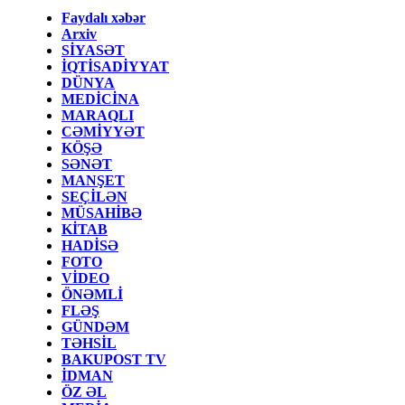
Faydalı xəbər
Arxiv
SİYASƏT
İQTİSADİYYAT
DÜNYA
MEDİCİNA
MARAQLI
CƏMİYYƏT
KÖŞƏ
SƏNƏT
MANŞET
SEÇİLƏN
MÜSAHİBƏ
KİTAB
HADİSƏ
FOTO
VİDEO
ÖNƏMLİ
FLƏŞ
GÜNDƏM
TƏHSİL
BAKUPOST TV
İDMAN
ÖZ ƏL