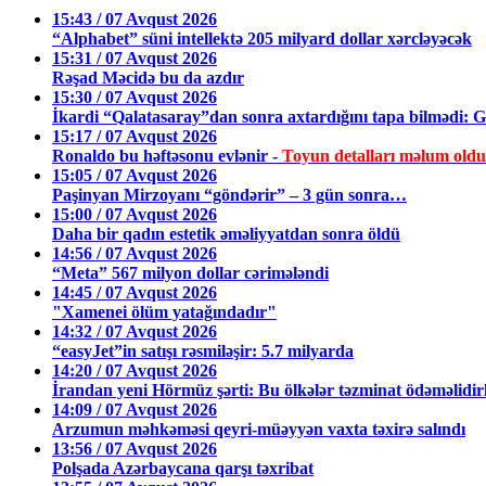
15:43 / 07 Avqust 2026
“Alphabet” süni intellektə 205 milyard dollar xərcləyəcək
15:31 / 07 Avqust 2026
Rəşad Məcidə bu da azdır
15:30 / 07 Avqust 2026
İkardi “Qalatasaray”dan sonra axtardığını tapa bilmədi: Gö
15:17 / 07 Avqust 2026
Ronaldo bu həftəsonu evlənir -
Toyun detalları məlum oldu
15:05 / 07 Avqust 2026
Paşinyan Mirzoyanı “göndərir” – 3 gün sonra…
15:00 / 07 Avqust 2026
Daha bir qadın estetik əməliyyatdan sonra öldü
14:56 / 07 Avqust 2026
“Meta” 567 milyon dollar cərimələndi
14:45 / 07 Avqust 2026
"Xamenei ölüm yatağındadır"
14:32 / 07 Avqust 2026
“easyJet”in satışı rəsmiləşir: 5.7 milyarda
14:20 / 07 Avqust 2026
İrandan yeni Hörmüz şərti: Bu ölkələr təzminat ödəməlidir
14:09 / 07 Avqust 2026
Arzumun məhkəməsi qeyri-müəyyən vaxta təxirə salındı
13:56 / 07 Avqust 2026
Polşada Azərbaycana qarşı təxribat