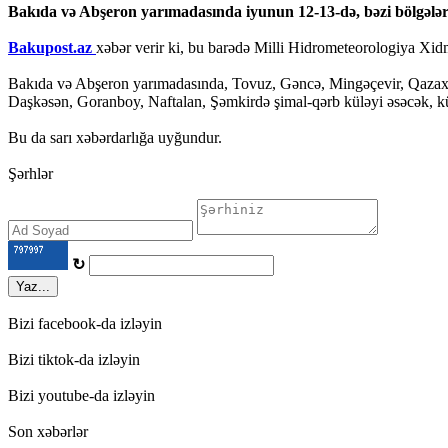
Bakıda və Abşeron yarımadasında iyunun 12-13-də, bəzi bölgələrdə 
Bakupost.az
xəbər verir ki, bu barədə Milli Hidrometeorologiya Xid
Bakıda və Abşeron yarımadasında, Tovuz, Gəncə, Mingəçevir, Qazax,
Daşkəsən, Goranboy, Naftalan, Şəmkirdə şimal-qərb küləyi əsəcək, kül
Bu da sarı xəbərdarlığa uyğundur.
Şərhlər
↻
Yaz...
Bizi facebook-da izləyin
Bizi tiktok-da izləyin
Bizi youtube-da izləyin
Son xəbərlər