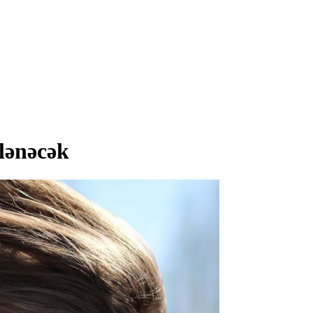
lənəcək