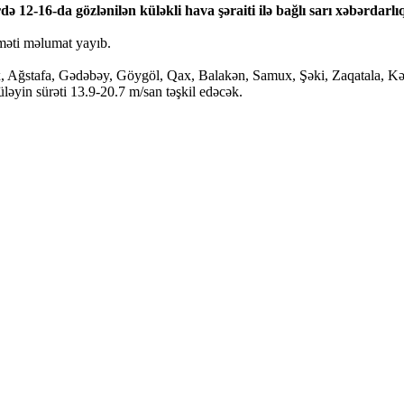
12-16-da gözlənilən küləkli hava şəraiti ilə bağlı sarı xəbərdarlıq
məti məlumat yayıb.
 Ağstafa, Gədəbəy, Göygöl, Qax, Balakən, Samux, Şəki, Zaqatala, Kəl
əyin sürəti 13.9-20.7 m/san təşkil edəcək.