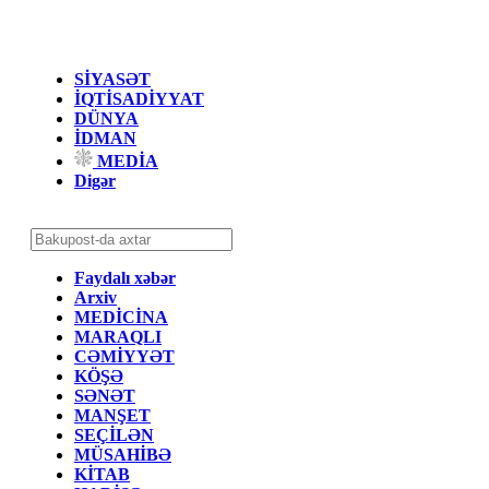
SİYASƏT
İQTİSADİYYAT
DÜNYA
İDMAN
MEDİA
Digər
Faydalı xəbər
Arxiv
MEDİCİNA
MARAQLI
CƏMİYYƏT
KÖŞƏ
SƏNƏT
MANŞET
SEÇİLƏN
MÜSAHİBƏ
KİTAB