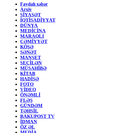
Faydalı xəbər
Arxiv
SİYASƏT
İQTİSADİYYAT
DÜNYA
MEDİCİNA
MARAQLI
CƏMİYYƏT
KÖŞƏ
SƏNƏT
MANŞET
SEÇİLƏN
MÜSAHİBƏ
KİTAB
HADİSƏ
FOTO
VİDEO
ÖNƏMLİ
FLƏŞ
GÜNDƏM
TƏHSİL
BAKUPOST TV
İDMAN
ÖZ ƏL
MEDİA