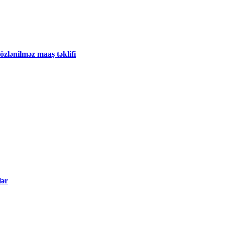
zlənilməz maaş təklifi
lər