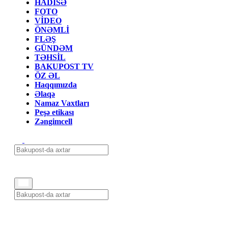
HADİSƏ
FOTO
VİDEO
ÖNƏMLİ
FLƏŞ
GÜNDƏM
TƏHSİL
BAKUPOST TV
ÖZ ƏL
Haqqımızda
Əlaqə
Namaz Vaxtları
Peşə etikası
Zəngimcell