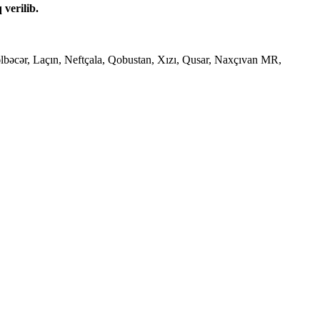
 verilib.
bəcər, Laçın, Neftçala, Qobustan, Xızı, Qusar, Naxçıvan MR,