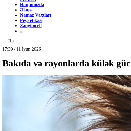
Haqqımızda
Əlaqə
Namaz Vaxtları
Peşə etikası
Zəngimcell
...
Ru
17:39 / 11 İyun 2026
Bakıda və rayonlarda külək güc