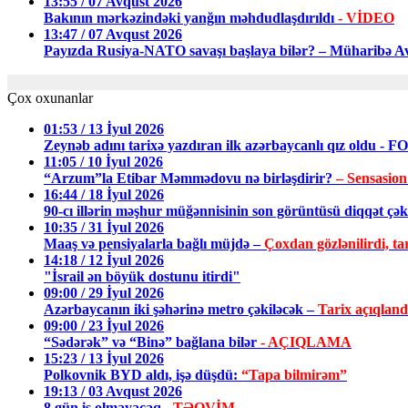
13:55 / 07 Avqust 2026
Bakının mərkəzindəki yanğın məhdudlaşdırıldı
- VİDEO
13:47 / 07 Avqust 2026
Payızda Rusiya-NATO savaşı başlaya bilər? – Müharibə Av
Çox oxunanlar
01:53 / 13 İyul 2026
Zeynəb adını tarixə yazdıran ilk azərbaycanlı qız oldu - 
11:05 / 10 İyul 2026
“Arzum”la Etibar Məmmədovu nə birləşdirir?
– Sensasion
16:44 / 18 İyul 2026
90-cı illərin məşhur müğənnisinin son görüntüsü diqqət ç
10:35 / 31 İyul 2026
Maaş və pensiyalarla bağlı müjdə –
Çoxdan gözlənilirdi, tar
14:18 / 12 İyul 2026
"İsrail ən böyük dostunu itirdi"
09:00 / 29 İyul 2026
Azərbaycanın iki şəhərinə metro çəkiləcək –
Tarix açıqland
09:00 / 23 İyul 2026
“Sədərək” və “Binə” bağlana bilər
- AÇIQLAMA
15:23 / 13 İyul 2026
Polkovnik BYD aldı, işə düşdü:
“Tapa bilmirəm”
19:13 / 03 Avqust 2026
8 gün iş olmayacaq -
TƏQVİM