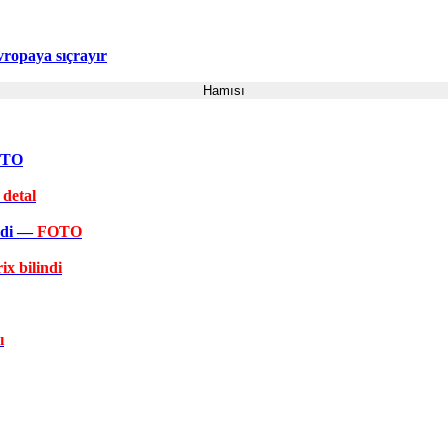
ropaya sıçrayır
Hamısı
FOTO
 detal
əkdi —
FOTO
ix bilindi
ı