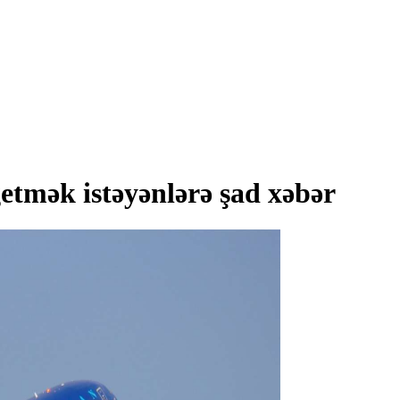
etmək istəyənlərə şad xəbər