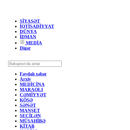
SİYASƏT
İQTİSADİYYAT
DÜNYA
İDMAN
MEDİA
Digər
Faydalı xəbər
Arxiv
MEDİCİNA
MARAQLI
CƏMİYYƏT
KÖŞƏ
SƏNƏT
MANŞET
SEÇİLƏN
MÜSAHİBƏ
KİTAB