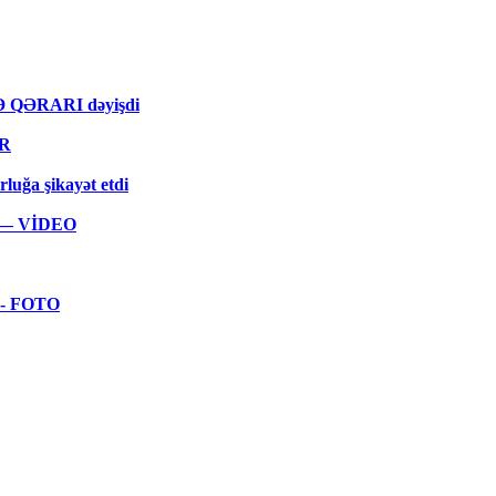
MƏ QƏRARI dəyişdi
ƏR
rluğa şikayət etdi
ar — VİDEO
 - FOTO