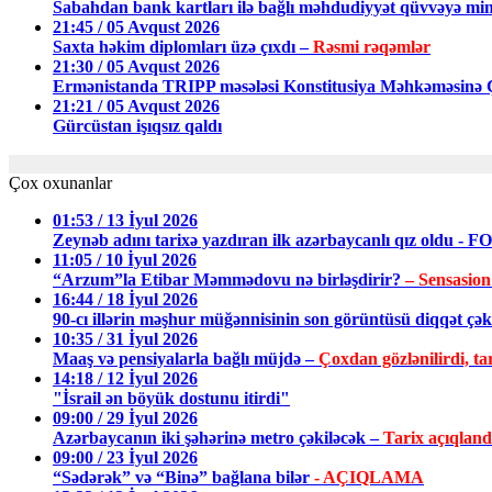
Sabahdan bank kartları ilə bağlı məhdudiyyət qüvvəyə min
21:45 / 05 Avqust 2026
Saxta həkim diplomları üzə çıxdı –
Rəsmi rəqəmlər
21:30 / 05 Avqust 2026
Ermənistanda TRIPP məsələsi Konstitusiya Məhkəməsin
21:21 / 05 Avqust 2026
Gürcüstan işıqsız qaldı
Çox oxunanlar
01:53 / 13 İyul 2026
Zeynəb adını tarixə yazdıran ilk azərbaycanlı qız oldu - 
11:05 / 10 İyul 2026
“Arzum”la Etibar Məmmədovu nə birləşdirir?
– Sensasion
16:44 / 18 İyul 2026
90-cı illərin məşhur müğənnisinin son görüntüsü diqqət ç
10:35 / 31 İyul 2026
Maaş və pensiyalarla bağlı müjdə –
Çoxdan gözlənilirdi, tar
14:18 / 12 İyul 2026
"İsrail ən böyük dostunu itirdi"
09:00 / 29 İyul 2026
Azərbaycanın iki şəhərinə metro çəkiləcək –
Tarix açıqland
09:00 / 23 İyul 2026
“Sədərək” və “Binə” bağlana bilər
- AÇIQLAMA