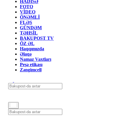
HADİSƏ
FOTO
VİDEO
ÖNƏMLİ
FLƏŞ
GÜNDƏM
TƏHSİL
BAKUPOST TV
ÖZ ƏL
Haqqımızda
Əlaqə
Namaz Vaxtları
Peşə etikası
Zəngimcell