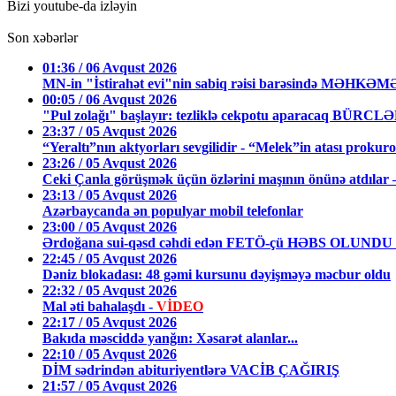
Bizi youtube-da izləyin
Son xəbərlər
01:36 / 06 Avqust 2026
MN-in "İstirahət evi"nin sabiq rəisi barəsində MƏHKƏ
00:05 / 06 Avqust 2026
"Pul zolağı" başlayır: tezliklə cekpotu aparacaq BÜRCL
23:37 / 05 Avqust 2026
“Yeraltı”nın aktyorları sevgilidir - “Melek”in atası prokuro
23:26 / 05 Avqust 2026
Ceki Çanla görüşmək üçün özlərini maşının önünə atdıl
23:13 / 05 Avqust 2026
Azərbaycanda ən populyar mobil telefonlar
23:00 / 05 Avqust 2026
Ərdoğana sui-qəsd cəhdi edən FETÖ-çü HƏBS OLUNDU
22:45 / 05 Avqust 2026
Dəniz blokadası: 48 gəmi kursunu dəyişməyə məcbur oldu
22:32 / 05 Avqust 2026
Mal əti bahalaşdı -
VİDEO
22:17 / 05 Avqust 2026
Bakıda məsciddə yanğın: Xəsarət alanlar...
22:10 / 05 Avqust 2026
DİM sədrindən abituriyentlərə VACİB ÇAĞIRIŞ
21:57 / 05 Avqust 2026