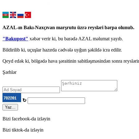
AZAL-ın Bakı-Naxçıvan marşrutu üzrə reysləri bərpa olunub.
"Bakupost"
xəbər verir ki, bu barədə AZAL məlumat yayıb.
Bildirilib ki, uçuşlar hazırda cədvələ uyğun şəkildə icra edilir.
Qeyd edək ki, bölgədə hava şəraitinin sabitləşməsindən sonra reyslərin
Şərhlər
↻
Yaz...
Bizi facebook-da izləyin
Bizi tiktok-da izləyin