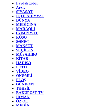
Faydalı xəbər
Arxiv
SİYASƏT
İQTİSADİYYAT
DÜNYA
MEDİCİNA
MARAQLI
CƏMİYYƏT
KÖŞƏ
SƏNƏT
MANŞET
SEÇİLƏN
MÜSAHİBƏ
KİTAB
HADİSƏ
FOTO
VİDEO
ÖNƏMLİ
FLƏŞ
GÜNDƏM
TƏHSİL
BAKUPOST TV
İDMAN
ÖZ ƏL
MEDİA