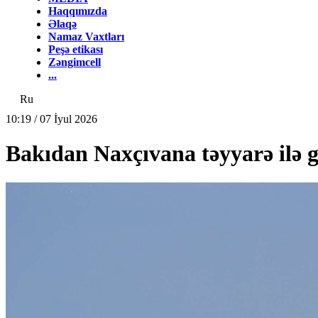
Haqqımızda
Əlaqə
Namaz Vaxtları
Peşə etikası
Zəngimcell
...
Ru
10:19 / 07 İyul 2026
Bakıdan Naxçıvana təyyarə ilə g