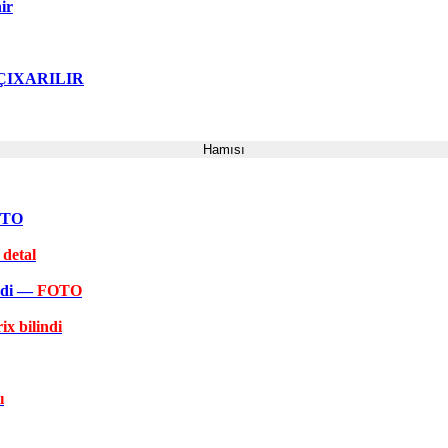
ir
ə ÇIXARILIR
Hamısı
FOTO
 detal
əkdi —
FOTO
ix bilindi
ı