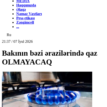
MEDİA
Haqqımızda
Əlaqə
Namaz Vaxtları
Peşə etikası
Zəngimcell
...
Ru
21:37 / 07 İyul 2026
Bakının bəzi ərazilərində qaz
OLMAYACAQ