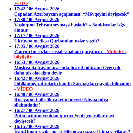
FOTO
17:42 / 06 Avqust 2026
Çepadan Azərbaycan açıqlaması: “Mövqeyini dəyişəcək”
17:30 / 06 Avqust 2026
Vaşinqton Tehranı sevməyə başladı? – Sankisyalar ləğv
olunur
17:17 / 06 Avqust 2026
Ukrayna mediası Qurbandan nələr yazdı?
17:05 / 06 Avqust 2026
Zaurun bu sözləri sosial şəbəkəni qarışdırdı
– Mübahisə
böyüyür
16:53 / 06 Avqust 2026
Moskva ilə İrəvan arasında ticarət böhranı: Overçuk
daha pis olacağını deyir
16:42 / 06 Avqust 2026
Qıfıllanmış xatirələrin kəndi: Sarıbaşdan qayıda bilmədim
- VİDEO
16:40 / 06 Avqust 2026
Rusiyanın ballistik raket manevri: Növbə nüvə
silahındadır?
16:27 / 06 Avqust 2026
Putin ordunu yenidən qurur: Yeni generallar nəyi
dəyişəcək?
16:15 / 06 Avqust 2026
İran-Oman razılaşması: Hörmüzə nəzarət kimə veriləcək?