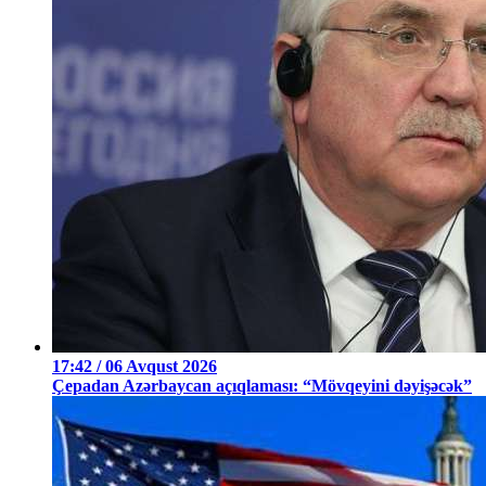
17:42 / 06 Avqust 2026
Çepadan Azərbaycan açıqlaması: “Mövqeyini dəyişəcək”