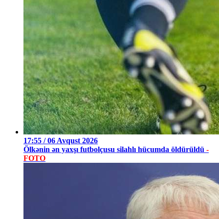
17:55 / 06 Avqust 2026
Ölkənin ən yaxşı futbolçusu silahlı hücumda öldürüldü
-
FOTO