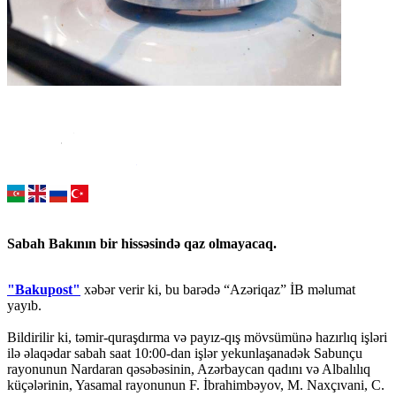
Sabah Bakının bir hissəsində qaz olmayacaq.
"Bakupost"
xəbər verir ki, bu barədə “Azəriqaz” İB məlumat
yayıb.
Bildirilir ki, təmir-quraşdırma və payız-qış mövsümünə hazırlıq işləri
ilə əlaqədar sabah saat 10:00-dan işlər yekunlaşanadək Sabunçu
rayonunun Nardaran qəsəbəsinin, Azərbaycan qadını və Albalılıq
küçələrinin, Yasamal rayonunun F. İbrahimbəyov, M. Naxçıvani, C.