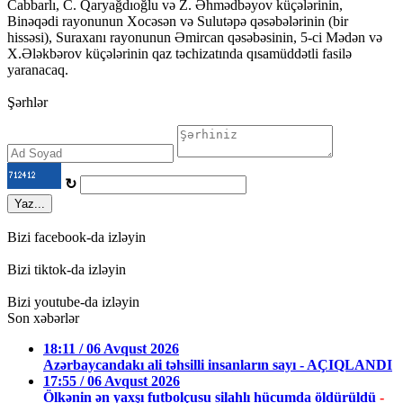
Cabbarlı, C. Qaryağdıoğlu və Z. Əhmədbəyov küçələrinin,
Binəqədi rayonunun Xocəsən və Sulutəpə qəsəbələrinin (bir
hissəsi), Suraxanı rayonunun Əmircan qəsəbəsinin, 5-ci Mədən və
X.Ələkbərov küçələrinin qaz təchizatında qısamüddətli fasilə
yaranacaq.
Şərhlər
↻
Yaz...
Bizi facebook-da izləyin
Bizi tiktok-da izləyin
Bizi youtube-da izləyin
Son xəbərlər
18:11 / 06 Avqust 2026
Azərbaycandakı ali təhsilli insanların sayı - AÇIQLANDI
17:55 / 06 Avqust 2026
Ölkənin ən yaxşı futbolçusu silahlı hücumda öldürüldü
-