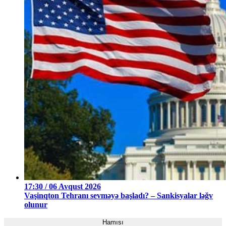
17:30 / 06 Avqust 2026
Vaşinqton Tehranı sevməyə başladı? – Sankisyalar ləğv
olunur
Hamısı