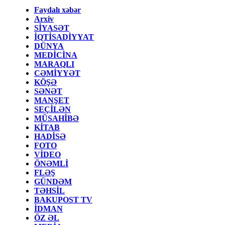
Faydalı xəbər
Arxiv
SİYASƏT
İQTİSADİYYAT
DÜNYA
MEDİCİNA
MARAQLI
CƏMİYYƏT
KÖŞƏ
SƏNƏT
MANŞET
SEÇİLƏN
MÜSAHİBƏ
KİTAB
HADİSƏ
FOTO
VİDEO
ÖNƏMLİ
FLƏŞ
GÜNDƏM
TƏHSİL
BAKUPOST TV
İDMAN
ÖZ ƏL