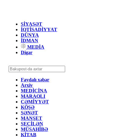
SİYASƏT
İQTİSADİYYAT
DÜNYA
İDMAN
MEDİA
Digər
Faydalı xəbər
Arxiv
MEDİCİNA
MARAQLI
CƏMİYYƏT
KÖŞƏ
SƏNƏT
MANŞET
SEÇİLƏN
MÜSAHİBƏ
KİTAB