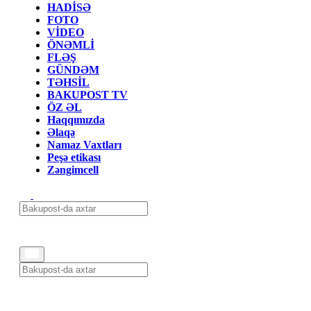
HADİSƏ
FOTO
VİDEO
ÖNƏMLİ
FLƏŞ
GÜNDƏM
TƏHSİL
BAKUPOST TV
ÖZ ƏL
Haqqımızda
Əlaqə
Namaz Vaxtları
Peşə etikası
Zəngimcell