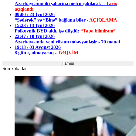
Azərbaycanın iki şəhərinə metro çəkiləcək –
Tarix
açıqlandı
09:00 / 23 İyul 2026
“Sədərək” və “Binə” bağlana bilər
- AÇIQLAMA
15:23 / 13 İyul 2026
Polkovnik BYD aldı, işə düşdü:
“Tapa bilmirəm”
22:47 / 10 İyul 2026
Azərbaycanda yeni rüsum müəyyənləşir - 70 manat
19:13 / 03 Avqust 2026
8 gün iş olmayacaq -
TƏQVİM
Hamısı
Son xəbərlər