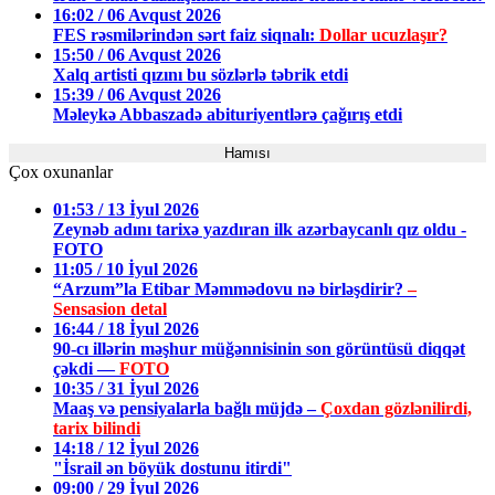
16:02 / 06 Avqust 2026
FES rəsmilərindən sərt faiz siqnalı:
Dollar ucuzlaşır?
15:50 / 06 Avqust 2026
Xalq artisti qızını bu sözlərlə təbrik etdi
15:39 / 06 Avqust 2026
Məleykə Abbaszadə abituriyentlərə çağırış etdi
Hamısı
Çox oxunanlar
01:53 / 13 İyul 2026
Zeynəb adını tarixə yazdıran ilk azərbaycanlı qız oldu -
FOTO
11:05 / 10 İyul 2026
“Arzum”la Etibar Məmmədovu nə birləşdirir?
–
Sensasion detal
16:44 / 18 İyul 2026
90-cı illərin məşhur müğənnisinin son görüntüsü diqqət
çəkdi —
FOTO
10:35 / 31 İyul 2026
Maaş və pensiyalarla bağlı müjdə –
Çoxdan gözlənilirdi,
tarix bilindi
14:18 / 12 İyul 2026
"İsrail ən böyük dostunu itirdi"
09:00 / 29 İyul 2026