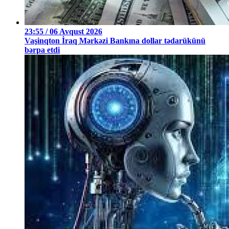
23:55 / 06 Avqust 2026
Vaşinqton İraq Mərkəzi Bankına dollar tədarükünü
bərpa etdi