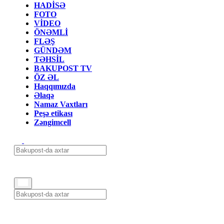
HADİSƏ
FOTO
VİDEO
ÖNƏMLİ
FLƏŞ
GÜNDƏM
TƏHSİL
BAKUPOST TV
ÖZ ƏL
Haqqımızda
Əlaqə
Namaz Vaxtları
Peşə etikası
Zəngimcell