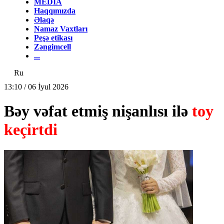
MEDİA
Haqqımızda
Əlaqə
Namaz Vaxtları
Peşə etikası
Zəngimcell
...
Ru
13:10 / 06 İyul 2026
Bəy vəfat etmiş nişanlısı ilə
toy
keçirtdi