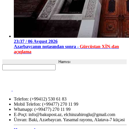
23:37 / 06 Avqust 2026
Azərbaycanın notasından sonra -
Gürcüstan XİN-dən
açıqlama
Hamısı
Telefon: (+99412) 530 61 83
Mobil Telefon: (+99477) 270 11 99
Whatsapp: (+99477) 270 11 99
E-Poçt:
info@bakupost.az
,
elchinzahiroglu@gmail.com
Ünvan: Baki, Azərbaycan. Yasamal rayonu, Alatava-7 küçəsi