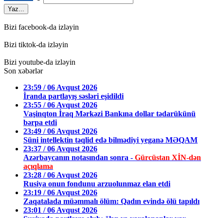
Yaz...
Bizi facebook-da izləyin
Bizi tiktok-da izləyin
Bizi youtube-da izləyin
Son xəbərlər
23:59 / 06 Avqust 2026
İranda partlayış səsləri eşidildi
23:55 / 06 Avqust 2026
Vaşinqton İraq Mərkəzi Bankına dollar tədarükünü
bərpa etdi
23:49 / 06 Avqust 2026
Süni intellektin təqlid edə bilmədiyi yeganə MƏQAM
23:37 / 06 Avqust 2026
Azərbaycanın notasından sonra -
Gürcüstan XİN-dən
açıqlama
23:28 / 06 Avqust 2026
Rusiya onun fondunu arzuolunmaz elan etdi
23:19 / 06 Avqust 2026
Zaqatalada müəmmalı ölüm: Qadın evində ölü tapıldı
23:01 / 06 Avqust 2026