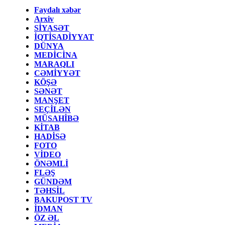
Faydalı xəbər
Arxiv
SİYASƏT
İQTİSADİYYAT
DÜNYA
MEDİCİNA
MARAQLI
CƏMİYYƏT
KÖŞƏ
SƏNƏT
MANŞET
SEÇİLƏN
MÜSAHİBƏ
KİTAB
HADİSƏ
FOTO
VİDEO
ÖNƏMLİ
FLƏŞ
GÜNDƏM
TƏHSİL
BAKUPOST TV
İDMAN
ÖZ ƏL