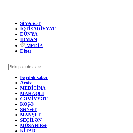
SİYASƏT
İQTİSADİYYAT
DÜNYA
İDMAN
MEDİA
Digər
Faydalı xəbər
Arxiv
MEDİCİNA
MARAQLI
CƏMİYYƏT
KÖŞƏ
SƏNƏT
MANŞET
SEÇİLƏN
MÜSAHİBƏ
KİTAB