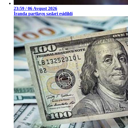
23:59 / 06 Avqust 2026
İranda partlayış səsləri eşidildi