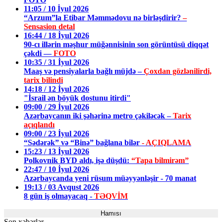
11:05 / 10 İyul 2026
“Arzum”la Etibar Məmmədovu nə birləşdirir?
–
Sensasion detal
16:44 / 18 İyul 2026
90-cı illərin məşhur müğənnisinin son görüntüsü diqqət
çəkdi —
FOTO
10:35 / 31 İyul 2026
Maaş və pensiyalarla bağlı müjdə –
Çoxdan gözlənilirdi,
tarix bilindi
14:18 / 12 İyul 2026
"İsrail ən böyük dostunu itirdi"
09:00 / 29 İyul 2026
Azərbaycanın iki şəhərinə metro çəkiləcək –
Tarix
açıqlandı
09:00 / 23 İyul 2026
“Sədərək” və “Binə” bağlana bilər
- AÇIQLAMA
15:23 / 13 İyul 2026
Polkovnik BYD aldı, işə düşdü:
“Tapa bilmirəm”
22:47 / 10 İyul 2026
Azərbaycanda yeni rüsum müəyyənləşir - 70 manat
19:13 / 03 Avqust 2026
8 gün iş olmayacaq -
TƏQVİM
Hamısı
Son xəbərlər