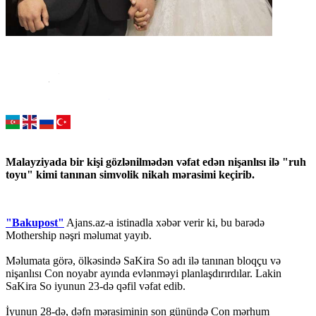
Malayziyada bir kişi gözlənilmədən vəfat edən nişanlısı ilə "ruh
toyu" kimi tanınan simvolik nikah mərasimi keçirib.
"Bakupost"
Ajans.az-a istinadla xəbər verir ki, bu barədə
Mothership nəşri məlumat yayıb.
Məlumata görə, ölkəsində SaKira So adı ilə tanınan bloqçu və
nişanlısı Con noyabr ayında evlənməyi planlaşdırırdılar. Lakin
SaKira So iyunun 23-də qəfil vəfat edib.
İyunun 28-də, dəfn mərasiminin son günündə Con mərhum