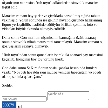
nişanlısının xatirəsinə "ruh toyu" adlandırılan simvolik mərasim
təşkil edib.
Mərasim zamanı bəy şarlar və çiçəklərlə bəzədilmiş cığırla tabuta
yaxınlaşıb. Yolun sonunda isə gəlinin həyat ölçüsündə hazırlanmış
fiquru yerləşdirilib. Tədbirdə cütlüyün birlikdə çəkilmiş foto və
videoları böyük ekranda nümayiş etdirilib.
Daha sonra Con mərhum nişanlısının barmağına üzük taxaraq
onunla simvolik nikah mərasimini tamamlayıb. Mərasim zamanı o,
göz yaşlarını saxlaya bilməyib.
"Ruh toyu"ndan sonra qonaqların iştirakı ilə ənənəvi çay mərasimi
keçirilib, həmçinin bəy toy tortunu kəsib.
Con daha sonra SaKira Sonun sosial şəbəkə hesabında bunları
yazıb: "Növbəti həyatda səni mütləq yenidən tapacağam və əbədi
olaraq səninlə qalacağam."
Şərhlər
↻