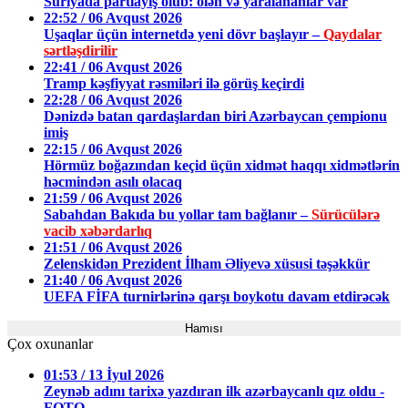
Suriyada partlayış olub: ölən və yaralananlar var
22:52 / 06 Avqust 2026
Uşaqlar üçün internetdə yeni dövr başlayır –
Qaydalar
sərtləşdirilir
22:41 / 06 Avqust 2026
Tramp kəşfiyyat rəsmiləri ilə görüş keçirdi
22:28 / 06 Avqust 2026
Dənizdə batan qardaşlardan biri Azərbaycan çempionu
imiş
22:15 / 06 Avqust 2026
Hörmüz boğazından keçid üçün xidmət haqqı xidmətlərin
həcmindən asılı olacaq
21:59 / 06 Avqust 2026
Sabahdan Bakıda bu yollar tam bağlanır –
Sürücülərə
vacib xəbərdarlıq
21:51 / 06 Avqust 2026
Zelenskidən Prezident İlham Əliyevə xüsusi təşəkkür
21:40 / 06 Avqust 2026
UEFA FİFA turnirlərinə qarşı boykotu davam etdirəcək
Hamısı
Çox oxunanlar
01:53 / 13 İyul 2026
Zeynəb adını tarixə yazdıran ilk azərbaycanlı qız oldu -
FOTO