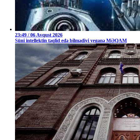
23:49 / 06 Avqust 2026
Süni intellektin təqlid edə bilmədiyi yeganə MƏQAM