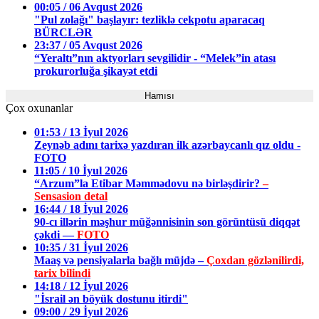
00:05 / 06 Avqust 2026
"Pul zolağı" başlayır: tezliklə cekpotu aparacaq
BÜRCLƏR
23:37 / 05 Avqust 2026
“Yeraltı”nın aktyorları sevgilidir - “Melek”in atası
prokurorluğa şikayət etdi
Hamısı
Çox oxunanlar
01:53 / 13 İyul 2026
Zeynəb adını tarixə yazdıran ilk azərbaycanlı qız oldu -
FOTO
11:05 / 10 İyul 2026
“Arzum”la Etibar Məmmədovu nə birləşdirir?
–
Sensasion detal
16:44 / 18 İyul 2026
90-cı illərin məşhur müğənnisinin son görüntüsü diqqət
çəkdi —
FOTO
10:35 / 31 İyul 2026
Maaş və pensiyalarla bağlı müjdə –
Çoxdan gözlənilirdi,
tarix bilindi
14:18 / 12 İyul 2026
"İsrail ən böyük dostunu itirdi"
09:00 / 29 İyul 2026