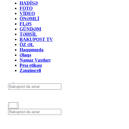
HADİSƏ
FOTO
VİDEO
ÖNƏMLİ
FLƏŞ
GÜNDƏM
TƏHSİL
BAKUPOST TV
ÖZ ƏL
Haqqımızda
Əlaqə
Namaz Vaxtları
Peşə etikası
Zəngimcell