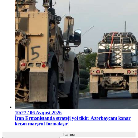
10:27 / 06 Avqust 2026
İran Ermənistanda strateji yol tikir: Azərbaycanı kənar
keçən marşrut formalaşır
Hamısı