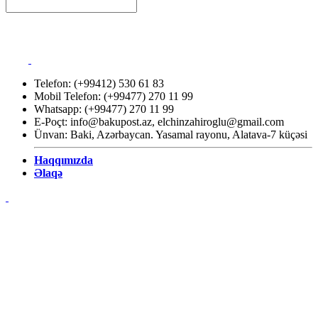
Telefon: (+99412) 530 61 83
Mobil Telefon: (+99477) 270 11 99
Whatsapp: (+99477) 270 11 99
E-Poçt:
info@bakupost.az
,
elchinzahiroglu@gmail.com
Ünvan: Baki, Azərbaycan. Yasamal rayonu, Alatava-7 küçəsi
Haqqımızda
Əlaqə