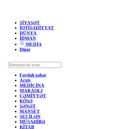
SİYASƏT
İQTİSADİYYAT
DÜNYA
İDMAN
MEDİA
Digər
Faydalı xəbər
Arxiv
MEDİCİNA
MARAQLI
CƏMİYYƏT
KÖŞƏ
SƏNƏT
MANŞET
SEÇİLƏN
MÜSAHİBƏ
KİTAB