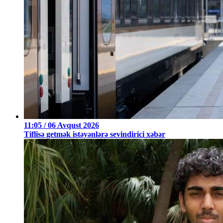
11:05 / 06 Avqust 2026
Tiflisə getmək istəyənlərə sevindirici xəbər