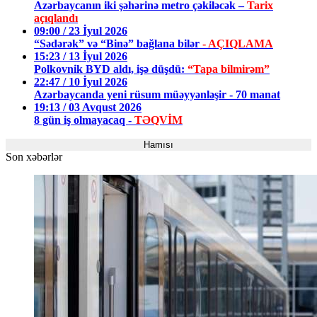
Azərbaycanın iki şəhərinə metro çəkiləcək –
Tarix
açıqlandı
09:00 / 23 İyul 2026
“Sədərək” və “Binə” bağlana bilər
- AÇIQLAMA
15:23 / 13 İyul 2026
Polkovnik BYD aldı, işə düşdü:
“Tapa bilmirəm”
22:47 / 10 İyul 2026
Azərbaycanda yeni rüsum müəyyənləşir - 70 manat
19:13 / 03 Avqust 2026
8 gün iş olmayacaq -
TƏQVİM
Hamısı
Son xəbərlər