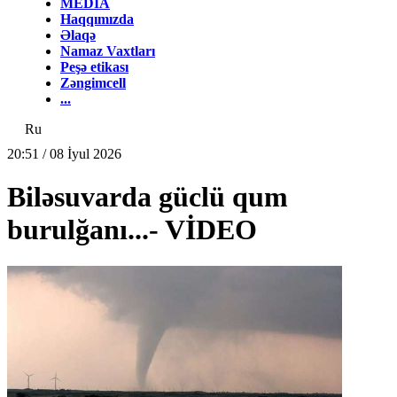
MEDİA
Haqqımızda
Əlaqə
Namaz Vaxtları
Peşə etikası
Zəngimcell
...
Ru
20:51 / 08 İyul 2026
Biləsuvarda güclü qum
burulğanı...- VİDEO