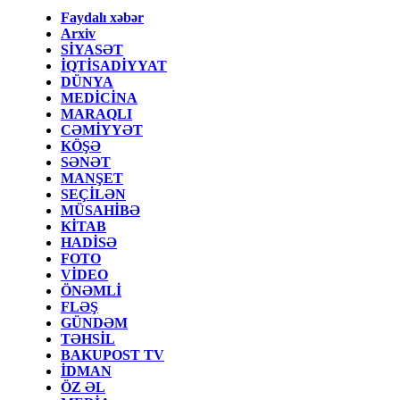
Faydalı xəbər
Arxiv
SİYASƏT
İQTİSADİYYAT
DÜNYA
MEDİCİNA
MARAQLI
CƏMİYYƏT
KÖŞƏ
SƏNƏT
MANŞET
SEÇİLƏN
MÜSAHİBƏ
KİTAB
HADİSƏ
FOTO
VİDEO
ÖNƏMLİ
FLƏŞ
GÜNDƏM
TƏHSİL
BAKUPOST TV
İDMAN
ÖZ ƏL