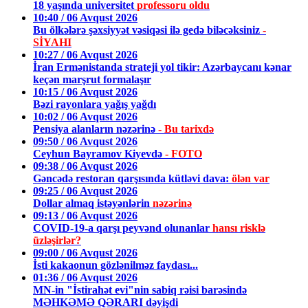
18 yaşında universitet
professoru oldu
10:40 / 06 Avqust 2026
Bu ölkələrə şəxsiyyət vəsiqəsi ilə gedə biləcəksiniz
-
SİYAHI
10:27 / 06 Avqust 2026
İran Ermənistanda strateji yol tikir: Azərbaycanı kənar
keçən marşrut formalaşır
10:15 / 06 Avqust 2026
Bəzi rayonlara yağış yağdı
10:02 / 06 Avqust 2026
Pensiya alanların nəzərinə
- Bu tarixdə
09:50 / 06 Avqust 2026
Ceyhun Bayramov Kiyevdə
- FOTO
09:38 / 06 Avqust 2026
Gəncədə restoran qarşısında kütləvi dava:
ölən var
09:25 / 06 Avqust 2026
Dollar almaq istəyənlərin
nəzərinə
09:13 / 06 Avqust 2026
COVID-19-a qarşı peyvənd olunanlar
hansı risklə
üzləşirlər?
09:00 / 06 Avqust 2026
İsti kakaonun gözlənilməz faydası...
01:36 / 06 Avqust 2026
MN-in "İstirahət evi"nin sabiq rəisi barəsində
MƏHKƏMƏ QƏRARI dəyişdi