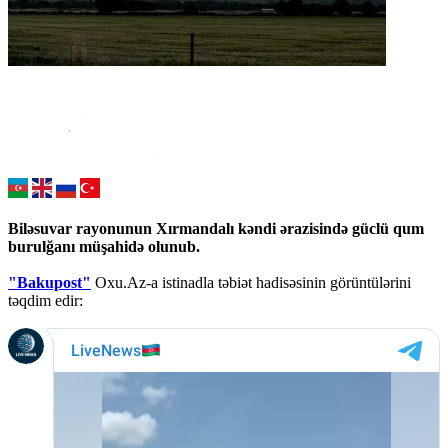
Biləsuvar rayonunun Xırmandalı kəndi ərazisində güclü qum
burulğanı müşahidə olunub.
"Bakupost"
Oxu.Az-a istinadla təbiət hadisəsinin görüntülərini
təqdim edir: