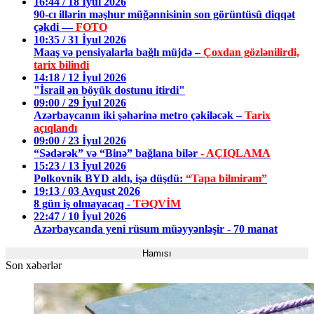
16:44 / 18 İyul 2026
90-cı illərin məşhur müğənnisinin son görüntüsü diqqət
çəkdi —
FOTO
10:35 / 31 İyul 2026
Maaş və pensiyalarla bağlı müjdə –
Çoxdan gözlənilirdi,
tarix bilindi
14:18 / 12 İyul 2026
"İsrail ən böyük dostunu itirdi"
09:00 / 29 İyul 2026
Azərbaycanın iki şəhərinə metro çəkiləcək –
Tarix
açıqlandı
09:00 / 23 İyul 2026
“Sədərək” və “Binə” bağlana bilər
- AÇIQLAMA
15:23 / 13 İyul 2026
Polkovnik BYD aldı, işə düşdü:
“Tapa bilmirəm”
19:13 / 03 Avqust 2026
8 gün iş olmayacaq -
TƏQVİM
22:47 / 10 İyul 2026
Azərbaycanda yeni rüsum müəyyənləşir - 70 manat
Hamısı
Son xəbərlər