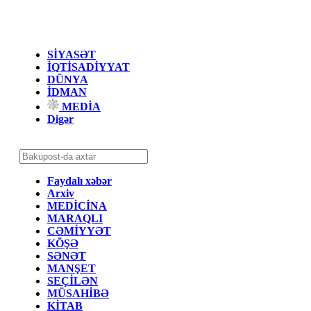
SİYASƏT
İQTİSADİYYAT
DÜNYA
İDMAN
MEDİA
Digər
Faydalı xəbər
Arxiv
MEDİCİNA
MARAQLI
CƏMİYYƏT
KÖŞƏ
SƏNƏT
MANŞET
SEÇİLƏN
MÜSAHİBƏ
KİTAB