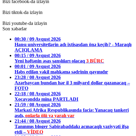
Bizi facebook-da izləyin
Bizi tiktok-da izləyin
Bizi youtube-da izləyin
Son xəbərlər
00:30 / 09 Avqust 2026
Hansı universitetlərin adı ixtisasdan önə keçib? - Maraqlı
AÇIQLAMA
00:15 / 09 Avqust 2026
Yeni həftənin əsas şanslıları olacaq
3 BÜRC
00:01 / 09 Avqust 2026
Həbs edilən vəkil məhkəmə sədrinin qayınıdır
23:28 / 08 Avqust 2026
Azərbaycan bundan hər il 3 milyard dollar qazanacaq –
FOTO
22:18 / 08 Avqust 2026
Xocavənddə mina PARTLADI
21:59 / 08 Avqust 2026
Mərkəzi Afrika Respublikasında faciə: Yanacaq tankeri
aşdı,
onlarla ölü və yaralı var
21:44 / 08 Avqust 2026
Tanınmış bloger Sabirabaddakı acınacaqlı vəziyyəti ifşa
etdi –
VİDEO