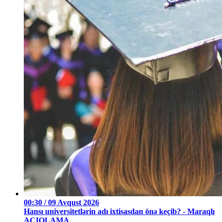
00:30 / 09 Avqust 2026
Hansı universitetlərin adı ixtisasdan önə keçib? - Maraqlı
AÇIQLAMA