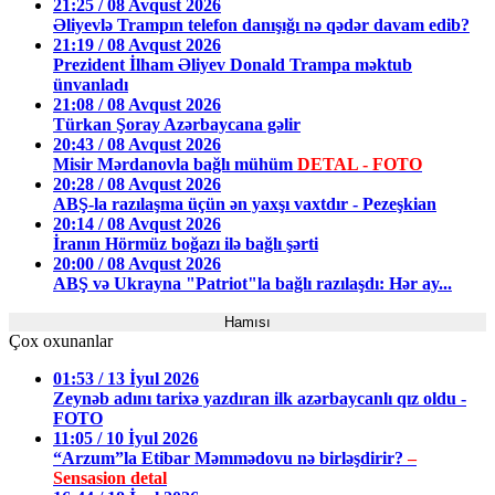
21:25 / 08 Avqust 2026
Əliyevlə Trampın telefon danışığı nə qədər davam edib?
21:19 / 08 Avqust 2026
Prezident İlham Əliyev Donald Trampa məktub
ünvanladı
21:08 / 08 Avqust 2026
Türkan Şoray Azərbaycana gəlir
20:43 / 08 Avqust 2026
Misir Mərdanovla bağlı mühüm
DETAL - FOTO
20:28 / 08 Avqust 2026
ABŞ-la razılaşma üçün ən yaxşı vaxtdır - Pezeşkian
20:14 / 08 Avqust 2026
İranın Hörmüz boğazı ilə bağlı şərti
20:00 / 08 Avqust 2026
ABŞ və Ukrayna "Patriot"la bağlı razılaşdı: Hər ay...
Hamısı
Çox oxunanlar
01:53 / 13 İyul 2026
Zeynəb adını tarixə yazdıran ilk azərbaycanlı qız oldu -
FOTO
11:05 / 10 İyul 2026
“Arzum”la Etibar Məmmədovu nə birləşdirir?
–
Sensasion detal