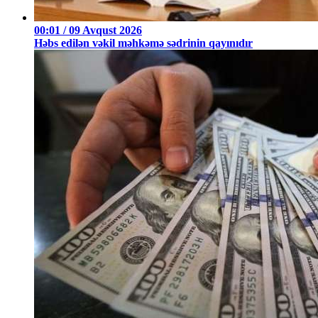
00:01 / 09 Avqust 2026
Həbs edilən vəkil məhkəmə sədrinin qayınıdır