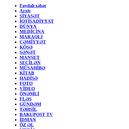
Faydalı xəbər
Arxiv
SİYASƏT
İQTİSADİYYAT
DÜNYA
MEDİCİNA
MARAQLI
CƏMİYYƏT
KÖŞƏ
SƏNƏT
MANŞET
SEÇİLƏN
MÜSAHİBƏ
KİTAB
HADİSƏ
FOTO
VİDEO
ÖNƏMLİ
FLƏŞ
GÜNDƏM
TƏHSİL
BAKUPOST TV
İDMAN
ÖZ ƏL