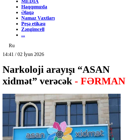
MEDİA
Haqqımızda
Əlaqə
Namaz Vaxtları
Peşə etikası
Zəngimcell
...
Ru
14:41 / 02 İyun 2026
Narkoloji arayışı “ASAN
xidmət” verəcək
- FƏRMAN