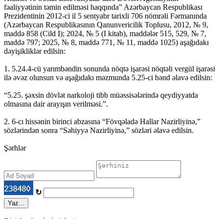
fəaliyyətinin təmin edilməsi haqqında” Azərbaycan Respublikası
Prezidentinin 2012-ci il 5 sentyabr tarixli 706 nömrəli Fərmanında
(Azərbaycan Respublikasının Qanunvericilik Toplusu, 2012, № 9,
maddə 858 (Cild I); 2024, № 5 (I kitab), maddələr 515, 529, № 7,
maddə 797; 2025, № 8, maddə 771, № 11, maddə 1025) aşağıdakı
dəyişikliklər edilsin:
1. 5.24.4-cü yarımbəndin sonunda nöqtə işarəsi nöqtəli vergül işarəsi
ilə əvəz olunsun və aşağıdakı məzmunda 5.25-ci bənd əlavə edilsin:
“5.25. şəxsin dövlət narkoloji tibb müəssisələrində qeydiyyatda
olmasına dair arayışın verilməsi.”.
2. 6-cı hissənin birinci abzasına “Fövqəladə Hallar Nazirliyinə,”
sözlərindən sonra “Səhiyyə Nazirliyinə,” sözləri əlavə edilsin.
Şərhlər
↻
Yaz...