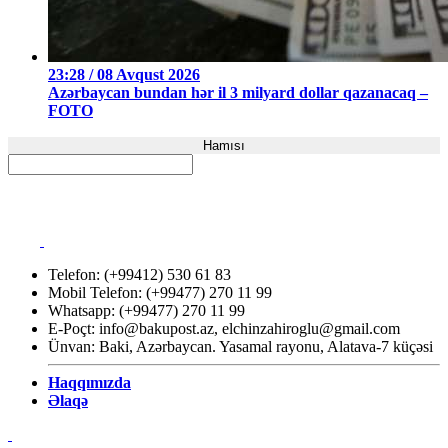
23:28 / 08 Avqust 2026
Azərbaycan bundan hər il 3 milyard dollar qazanacaq –
FOTO
Hamısı
Telefon: (+99412) 530 61 83
Mobil Telefon: (+99477) 270 11 99
Whatsapp: (+99477) 270 11 99
E-Poçt:
info@bakupost.az
,
elchinzahiroglu@gmail.com
Ünvan: Baki, Azərbaycan. Yasamal rayonu, Alatava-7 küçəsi
Haqqımızda
Əlaqə