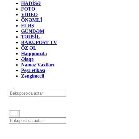
HADİSƏ
FOTO
VİDEO
ÖNƏMLİ
FLƏŞ
GÜNDƏM
TƏHSİL
BAKUPOST TV
ÖZ ƏL
Haqqımızda
Əlaqə
Namaz Vaxtları
Peşə etikası
Zəngimcell