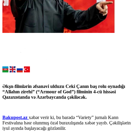
Əkşn-filmlərin əfsanəvi ulduzu Ceki Çanın baş rolu oynadığı
“Allahın zirehi” (“Armour of God”) filminin 4-cü hissəsi
Qazaxıstanda və Azərbaycanda çəkiləcək.
Bakupost.az
xəbər verir ki, bu barədə “Variety” jurnalı Kann
Festivalına həsr olunmuş özəl buraxılışında xəbər yayıb. Çəkilişlərin
iyul ayında başlayacağı gözlənilir.