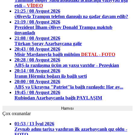
Tanınmış bloger Sabirabaddakı acınacaqlı vəziyyəti ifşa
etdi –
VİDEO
21:25 / 08 Avqust 2026
Əliyevlə Trampın telefon danışığı nə qədər davam edib?
21:19 / 08 Avqust 2026
Prezident İlham Əliyev Donald Trampa məktub
ünvanladı
21:08 / 08 Avqust 2026
Türkan Şoray Azərbaycana gəlir
20:43 / 08 Avqust 2026
Misir Mərdanovla bağlı mühüm
DETAL - FOTO
20:28 / 08 Avqust 2026
ABŞ-la razılaşma üçün ən yaxşı vaxtdır - Pezeşkian
20:14 / 08 Avqust 2026
İranın Hörmüz boğazı ilə bağlı şərti
20:00 / 08 Avqust 2026
ABŞ və Ukrayna "Patriot"la bağlı razılaşdı: Hər ay...
19:45 / 08 Avqust 2026
Rubiodan Azərbaycanla bağlı PAYLAŞIM
Hamısı
Çox oxunanlar
01:53 / 13 İyul 2026
Zeynəb adını tarixə yazdıran ilk azərbaycanlı qız oldu -
FOTO