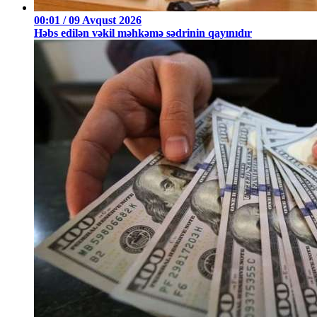
00:01 / 09 Avqust 2026
Həbs edilən vəkil məhkəmə sədrinin qayınıdır