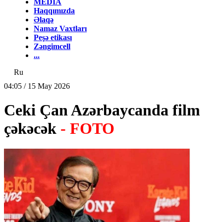
MEDİA
Haqqımızda
Əlaqə
Namaz Vaxtları
Peşə etikası
Zəngimcell
...
Ru
04:05 / 15 May 2026
Ceki Çan Azərbaycanda film
çəkəcək
- FOTO