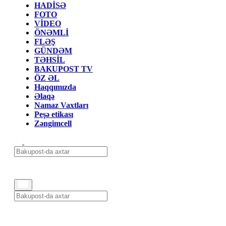
HADİSƏ
FOTO
VİDEO
ÖNƏMLİ
FLƏŞ
GÜNDƏM
TƏHSİL
BAKUPOST TV
ÖZ ƏL
Haqqımızda
Əlaqə
Namaz Vaxtları
Peşə etikası
Zəngimcell