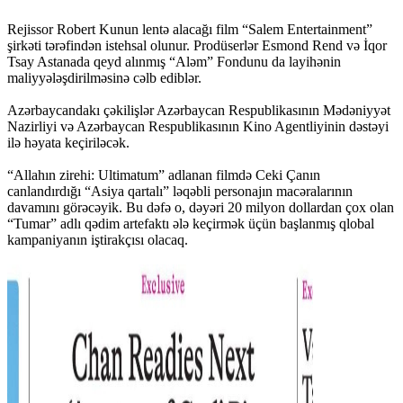
Rejissor Robert Kunun lentə alacağı film “Salem Entertainment”
şirkəti tərəfindən istehsal olunur. Prodüserlər Esmond Rend və İqor
Tsay Astanada qeyd alınmış “Aləm” Fondunu da layihənin
maliyyələşdirilməsinə cəlb ediblər.
Azərbaycandakı çəkilişlər Azərbaycan Respublikasının Mədəniyyət
Nazirliyi və Azərbaycan Respublikasının Kino Agentliyinin dəstəyi
ilə həyata keçiriləcək.
“Allahın zirehi: Ultimatum” adlanan filmdə Ceki Çanın
canlandırdığı “Asiya qartalı” ləqəbli personajın macəralarının
davamını görəcəyik. Bu dəfə o, dəyəri 20 milyon dollardan çox olan
“Tumar” adlı qədim artefaktı ələ keçirmək üçün başlanmış qlobal
kampaniyanın iştirakçısı olacaq.