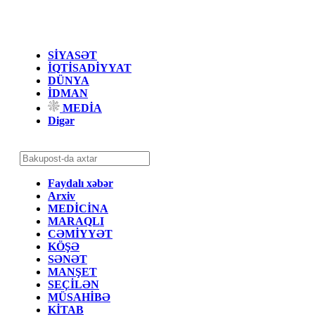
SİYASƏT
İQTİSADİYYAT
DÜNYA
İDMAN
MEDİA
Digər
Faydalı xəbər
Arxiv
MEDİCİNA
MARAQLI
CƏMİYYƏT
KÖŞƏ
SƏNƏT
MANŞET
SEÇİLƏN
MÜSAHİBƏ
KİTAB