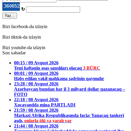
↻
Yaz...
Bizi facebook-da izləyin
Bizi tiktok-da izləyin
Bizi youtube-da izləyin
Son xəbərlər
00:15 / 09 Avqust 2026
Yeni həftənin əsas şanslıları olacaq
3 BÜRC
00:01 / 09 Avqust 2026
Həbs edilən vəkil məhkəmə sədrinin qayınıdır
23:28 / 08 Avqust 2026
Azərbaycan bundan hər il 3 milyard dollar qazanacaq –
FOTO
22:18 / 08 Avqust 2026
Xocavənddə mina PARTLADI
21:59 / 08 Avqust 2026
Mərkəzi Afrika Respublikasında faciə: Yanacaq tankeri
aşdı,
onlarla ölü və yaralı var
21:44 / 08 Avqust 2026