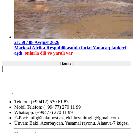
21:59 / 08 Avqust 2026
Mərkəzi Afrika Respublikasında faciə: Yanacaq tankeri
aşdı,
onlarla ölü və yaralı var
Hamısı
Telefon: (+99412) 530 61 83
Mobil Telefon: (+99477) 270 11 99
Whatsapp: (+99477) 270 11 99
E-Poçt:
info@bakupost.az
,
elchinzahiroglu@gmail.com
Ünvan: Baki, Azərbaycan. Yasamal rayonu, Alatava-7 küçəsi