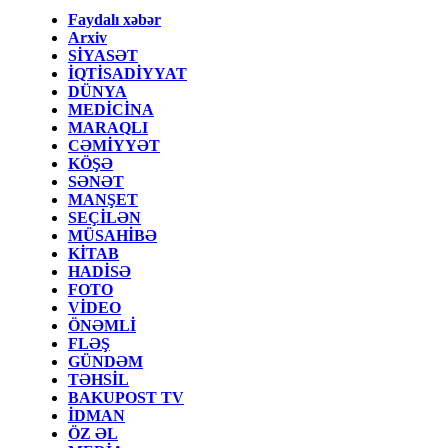
Faydalı xəbər
Arxiv
SİYASƏT
İQTİSADİYYAT
DÜNYA
MEDİCİNA
MARAQLI
CƏMİYYƏT
KÖŞƏ
SƏNƏT
MANŞET
SEÇİLƏN
MÜSAHİBƏ
KİTAB
HADİSƏ
FOTO
VİDEO
ÖNƏMLİ
FLƏŞ
GÜNDƏM
TƏHSİL
BAKUPOST TV
İDMAN
ÖZ ƏL