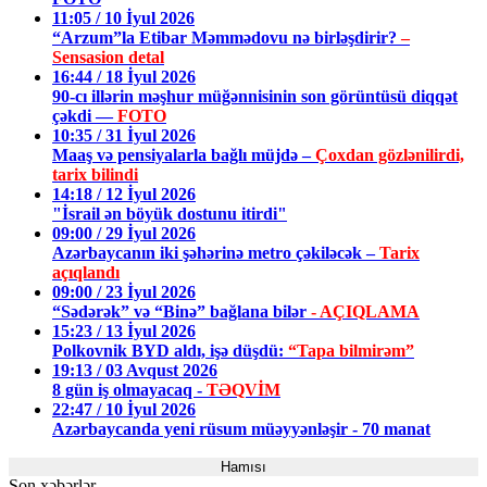
11:05 / 10 İyul 2026
“Arzum”la Etibar Məmmədovu nə birləşdirir?
–
Sensasion detal
16:44 / 18 İyul 2026
90-cı illərin məşhur müğənnisinin son görüntüsü diqqət
çəkdi —
FOTO
10:35 / 31 İyul 2026
Maaş və pensiyalarla bağlı müjdə –
Çoxdan gözlənilirdi,
tarix bilindi
14:18 / 12 İyul 2026
"İsrail ən böyük dostunu itirdi"
09:00 / 29 İyul 2026
Azərbaycanın iki şəhərinə metro çəkiləcək –
Tarix
açıqlandı
09:00 / 23 İyul 2026
“Sədərək” və “Binə” bağlana bilər
- AÇIQLAMA
15:23 / 13 İyul 2026
Polkovnik BYD aldı, işə düşdü:
“Tapa bilmirəm”
19:13 / 03 Avqust 2026
8 gün iş olmayacaq -
TƏQVİM
22:47 / 10 İyul 2026
Azərbaycanda yeni rüsum müəyyənləşir - 70 manat
Hamısı
Son xəbərlər