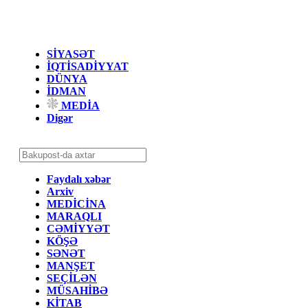
SİYASƏT
İQTİSADİYYAT
DÜNYA
İDMAN
MEDİA
Digər
Faydalı xəbər
Arxiv
MEDİCİNA
MARAQLI
CƏMİYYƏT
KÖŞƏ
SƏNƏT
MANŞET
SEÇİLƏN
MÜSAHİBƏ
KİTAB