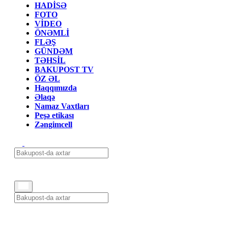
HADİSƏ
FOTO
VİDEO
ÖNƏMLİ
FLƏŞ
GÜNDƏM
TƏHSİL
BAKUPOST TV
ÖZ ƏL
Haqqımızda
Əlaqə
Namaz Vaxtları
Peşə etikası
Zəngimcell