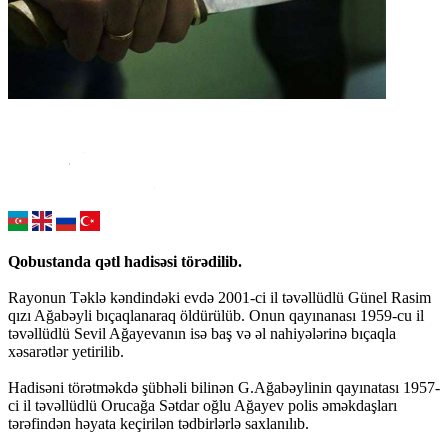
Qobustanda qətl hadisəsi törədilib.
Rayonun Təklə kəndindəki evdə 2001-ci il təvəllüdlü Günel Rasim
qızı Ağabəyli bıçaqlanaraq öldürülüb. Onun qayınanası 1959-cu il
təvəllüdlü Sevil Ağayevanın isə baş və əl nahiyələrinə bıçaqla
xəsarətlər yetirilib.
Hadisəni törətməkdə şübhəli bilinən G.Ağabəylinin qayınatası 1957-
ci il təvəllüdlü Orucağa Sətdar oğlu Ağayev polis əməkdaşları
tərəfindən həyata keçirilən tədbirlərlə saxlanılıb.