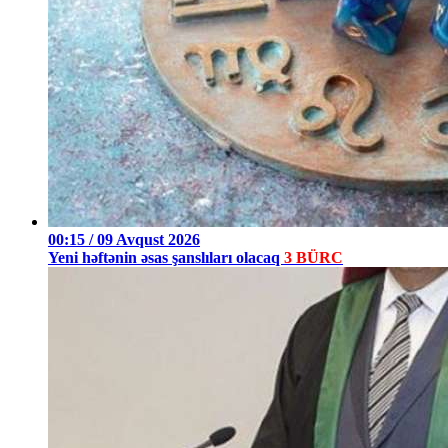
00:15 / 09 Avqust 2026
Yeni həftənin əsas şanslıları olacaq
3 BÜRC