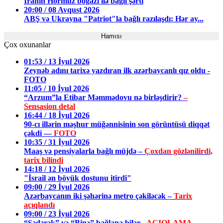
İranın Hörmüz boğazı ilə bağlı şərti
20:00 / 08 Avqust 2026
ABŞ və Ukrayna "Patriot"la bağlı razılaşdı: Hər ay...
Hamısı
Çox oxunanlar
01:53 / 13 İyul 2026
Zeynəb adını tarixə yazdıran ilk azərbaycanlı qız oldu -
FOTO
11:05 / 10 İyul 2026
“Arzum”la Etibar Məmmədovu nə birləşdirir?
–
Sensasion detal
16:44 / 18 İyul 2026
90-cı illərin məşhur müğənnisinin son görüntüsü diqqət
çəkdi —
FOTO
10:35 / 31 İyul 2026
Maaş və pensiyalarla bağlı müjdə –
Çoxdan gözlənilirdi,
tarix bilindi
14:18 / 12 İyul 2026
"İsrail ən böyük dostunu itirdi"
09:00 / 29 İyul 2026
Azərbaycanın iki şəhərinə metro çəkiləcək –
Tarix
açıqlandı
09:00 / 23 İyul 2026
“Sədərək” və “Binə” bağlana bilər
- AÇIQLAMA