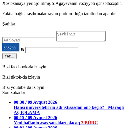
Xəstəxanaya yerləşdirilmiş S.Ağayevanın vəziyyəti qənaətbəxşdir.
Faktla bağlı araşdırmalar rayon prokurorluğu tərəfindən aparılır.
Şərhlər
↻
Yaz...
Bizi facebook-da izləyin
Bizi tiktok-da izləyin
Bizi youtube-da izləyin
Son xəbərlər
00:30 / 09 Avqust 2026
Hansı universitetlərin adı ixtisasdan önə keçib? - Maraqlı
AÇIQLAMA
00:15 / 09 Avqust 2026
Yeni həftənin əsas şanslıları olacaq
3 BÜRC
00:01 / 09 Avqust 2026