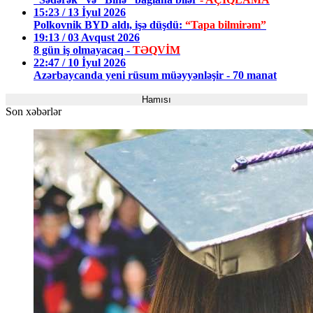
15:23 / 13 İyul 2026
Polkovnik BYD aldı, işə düşdü:
“Tapa bilmirəm”
19:13 / 03 Avqust 2026
8 gün iş olmayacaq -
TƏQVİM
22:47 / 10 İyul 2026
Azərbaycanda yeni rüsum müəyyənləşir - 70 manat
Hamısı
Son xəbərlər