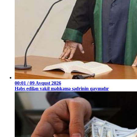
00:01 / 09 Avqust 2026
Həbs edilən vəkil məhkəmə sədrinin qayınıdır