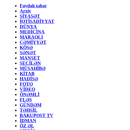
Faydalı xəbər
Arxiv
SİYASƏT
İQTİSADİYYAT
DÜNYA
MEDİCİNA
MARAQLI
CƏMİYYƏT
KÖŞƏ
SƏNƏT
MANŞET
SEÇİLƏN
MÜSAHİBƏ
KİTAB
HADİSƏ
FOTO
VİDEO
ÖNƏMLİ
FLƏŞ
GÜNDƏM
TƏHSİL
BAKUPOST TV
İDMAN
ÖZ ƏL