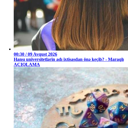
00:30 / 09 Avqust 2026
Hansı universitetlərin adı ixtisasdan önə keçib? - Maraqlı
AÇIQLAMA