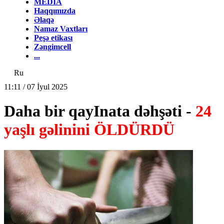
MEDİA
Haqqımızda
Əlaqə
Namaz Vaxtları
Peşə etikası
Zəngimcell
...
Ru
11:11 / 07 İyul 2025
Daha bir qayInata dəhşəti -
24
yaşlı gəlinini ÖLDÜRDÜ