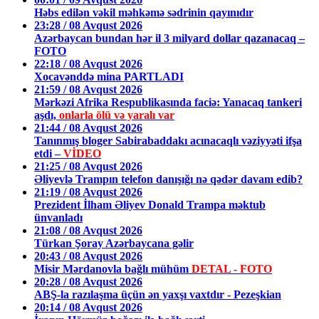
Həbs edilən vəkil məhkəmə sədrinin qayınıdır
23:28 / 08 Avqust 2026
Azərbaycan bundan hər il 3 milyard dollar qazanacaq –
FOTO
22:18 / 08 Avqust 2026
Xocavənddə mina PARTLADI
21:59 / 08 Avqust 2026
Mərkəzi Afrika Respublikasında faciə: Yanacaq tankeri
aşdı,
onlarla ölü və yaralı var
21:44 / 08 Avqust 2026
Tanınmış bloger Sabirabaddakı acınacaqlı vəziyyəti ifşa
etdi –
VİDEO
21:25 / 08 Avqust 2026
Əliyevlə Trampın telefon danışığı nə qədər davam edib?
21:19 / 08 Avqust 2026
Prezident İlham Əliyev Donald Trampa məktub
ünvanladı
21:08 / 08 Avqust 2026
Türkan Şoray Azərbaycana gəlir
20:43 / 08 Avqust 2026
Misir Mərdanovla bağlı mühüm
DETAL - FOTO
20:28 / 08 Avqust 2026
ABŞ-la razılaşma üçün ən yaxşı vaxtdır - Pezeşkian
20:14 / 08 Avqust 2026