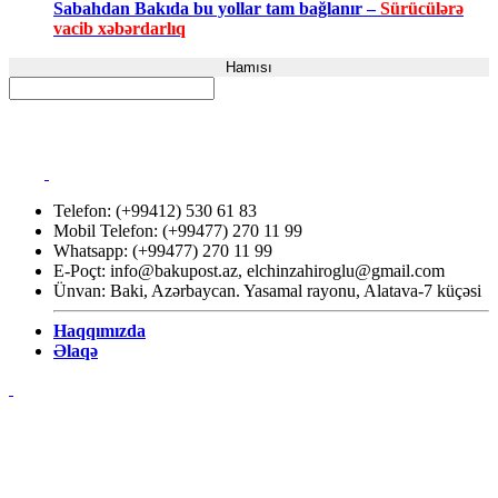
Sabahdan Bakıda bu yollar tam bağlanır –
Sürücülərə
vacib xəbərdarlıq
Hamısı
Telefon: (+99412) 530 61 83
Mobil Telefon: (+99477) 270 11 99
Whatsapp: (+99477) 270 11 99
E-Poçt:
info@bakupost.az
,
elchinzahiroglu@gmail.com
Ünvan: Baki, Azərbaycan. Yasamal rayonu, Alatava-7 küçəsi
Haqqımızda
Əlaqə