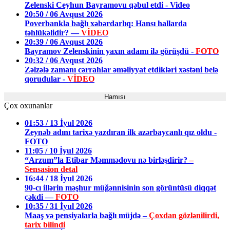
Zelenski Ceyhun Bayramovu qəbul etdi - Video
20:50 / 06 Avqust 2026
Poverbankla bağlı xəbərdarlıq: Hansı hallarda
təhlükəlidir? —
VİDEO
20:39 / 06 Avqust 2026
Bayramov Zelenskinin yaxın adamı ilə görüşdü -
FOTO
20:32 / 06 Avqust 2026
Zəlzələ zamanı cərrahlar əməliyyat etdikləri xəstəni belə
qorudular -
VİDEO
Hamısı
Çox oxunanlar
01:53 / 13 İyul 2026
Zeynəb adını tarixə yazdıran ilk azərbaycanlı qız oldu -
FOTO
11:05 / 10 İyul 2026
“Arzum”la Etibar Məmmədovu nə birləşdirir?
–
Sensasion detal
16:44 / 18 İyul 2026
90-cı illərin məşhur müğənnisinin son görüntüsü diqqət
çəkdi —
FOTO
10:35 / 31 İyul 2026
Maaş və pensiyalarla bağlı müjdə –
Çoxdan gözlənilirdi,
tarix bilindi