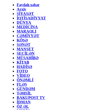
Faydalı xəbər
Arxiv
SİYASƏT
İQTİSADİYYAT
DÜNYA
MEDİCİNA
MARAQLI
CƏMİYYƏT
KÖŞƏ
SƏNƏT
MANŞET
SEÇİLƏN
MÜSAHİBƏ
KİTAB
HADİSƏ
FOTO
VİDEO
ÖNƏMLİ
FLƏŞ
GÜNDƏM
TƏHSİL
BAKUPOST TV
İDMAN
ÖZ ƏL