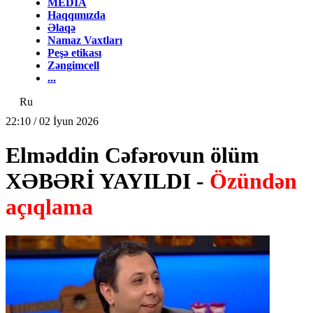
MEDİA
Haqqımızda
Əlaqə
Namaz Vaxtları
Peşə etikası
Zəngimcell
...
Ru
22:10 / 02 İyun 2026
Elməddin Cəfərovun ölüm
XƏBƏRİ YAYILDI -
Özündən
açıqlama