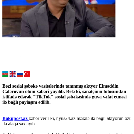
Bəzi sosial şəbəkə vasitələrində tanınmış aktyor Elməddin
Cəfərovun ölüm xəbəri yayılıb. Belə ki, sənətçinin fotosundan
istifadə edərək "TikTok" sosial şəbəkəsində guya vəfat etməsi
ilə bağlı paylaşım edilib.
Bakupost.az
xəbər verir ki, nyus24.az məsələ ilə bağlı aktyorun özü
ilə əlaqə saxlayıb.