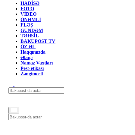
HADİSƏ
FOTO
VİDEO
ÖNƏMLİ
FLƏŞ
GÜNDƏM
TƏHSİL
BAKUPOST TV
ÖZ ƏL
Haqqımızda
Əlaqə
Namaz Vaxtları
Peşə etikası
Zəngimcell