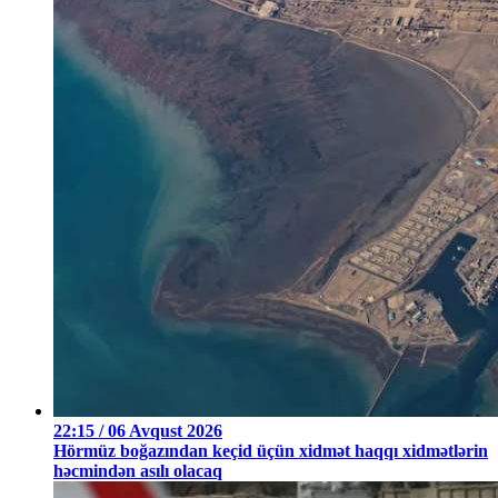
22:15 / 06 Avqust 2026
Hörmüz boğazından keçid üçün xidmət haqqı xidmətlərin
həcmindən asılı olacaq