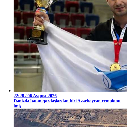
22:28 / 06 Avqust 2026
Dənizdə batan qardaşlardan biri Azərbaycan çempionu
imiş