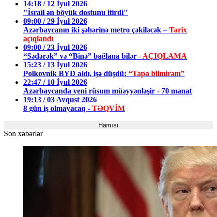
14:18 / 12 İyul 2026
"İsrail ən böyük dostunu itirdi"
09:00 / 29 İyul 2026
Azərbaycanın iki şəhərinə metro çəkiləcək –
Tarix
açıqlandı
09:00 / 23 İyul 2026
“Sədərək” və “Binə” bağlana bilər
- AÇIQLAMA
15:23 / 13 İyul 2026
Polkovnik BYD aldı, işə düşdü:
“Tapa bilmirəm”
22:47 / 10 İyul 2026
Azərbaycanda yeni rüsum müəyyənləşir - 70 manat
19:13 / 03 Avqust 2026
8 gün iş olmayacaq -
TƏQVİM
Hamısı
Son xəbərlər