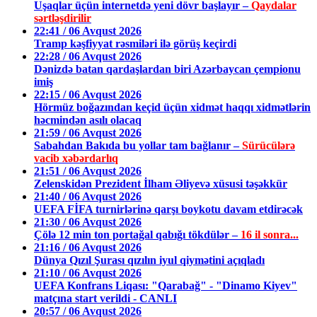
Uşaqlar üçün internetdə yeni dövr başlayır –
Qaydalar
sərtləşdirilir
22:41 / 06 Avqust 2026
Tramp kəşfiyyat rəsmiləri ilə görüş keçirdi
22:28 / 06 Avqust 2026
Dənizdə batan qardaşlardan biri Azərbaycan çempionu
imiş
22:15 / 06 Avqust 2026
Hörmüz boğazından keçid üçün xidmət haqqı xidmətlərin
həcmindən asılı olacaq
21:59 / 06 Avqust 2026
Sabahdan Bakıda bu yollar tam bağlanır –
Sürücülərə
vacib xəbərdarlıq
21:51 / 06 Avqust 2026
Zelenskidən Prezident İlham Əliyevə xüsusi təşəkkür
21:40 / 06 Avqust 2026
UEFA FİFA turnirlərinə qarşı boykotu davam etdirəcək
21:30 / 06 Avqust 2026
Çölə 12 min ton portağal qabığı tökdülər –
16 il sonra...
21:16 / 06 Avqust 2026
Dünya Qızıl Şurası qızılın iyul qiymətini açıqladı
21:10 / 06 Avqust 2026
UEFA Konfrans Liqası: "Qarabağ" - "Dinamo Kiyev"
matçına start verildi - CANLI
20:57 / 06 Avqust 2026