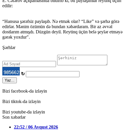
E. Cəfərov açıqlamasında bildirib ki, bu paylaşımlar reytinq üçün
edilir:
“Hansısa şərəfsiz paylaşıb. Nə etmək olar? “Like” və şərhə görə
edirlər. Mənim özümün də bundan xəbərdaram. Bir az əvvəl
dostlarım atmışdı. Düzgün deyil. Reytinq üçün belə şeylər etməyə
gərək yoxdur".
Şərhlər
↻
Yaz...
Bizi facebook-da izləyin
Bizi tiktok-da izləyin
Bizi youtube-da izləyin
Son xəbərlər
22:52 / 06 Avqust 2026