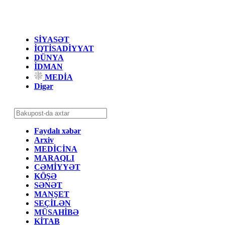
SİYASƏT
İQTİSADİYYAT
DÜNYA
İDMAN
MEDİA
Digər
Faydalı xəbər
Arxiv
MEDİCİNA
MARAQLI
CƏMİYYƏT
KÖŞƏ
SƏNƏT
MANŞET
SEÇİLƏN
MÜSAHİBƏ
KİTAB