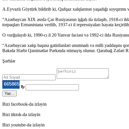
A.Eyvazlı Göytürk bildirib ki, Qafqaz xalqlarının yaşadığı soyqırımı və
“Azərbaycan XIX əsrdə Çar Rusiyasının işğalı ilə üzləşib, 1918-ci ild
torpaqları Ermənistana verilib, 1937-ci il repressiyaları həyata keçiril
O vurğulayıb ki, 1990-cı il 20 Yanvar faciəsi və 1992-ci ildə Rusiyanı
“Azərbaycan xalqı başına gətirilənləri unutmadı və milli yaddaşını q
Bakıda Hərbi Qənimətlər Parkında nümayiş olunur. Qarabağ Zəfəri Rusi
Şərhlər
↻
Yaz...
Bizi facebook-da izləyin
Bizi tiktok-da izləyin
Bizi youtube-da izləyin