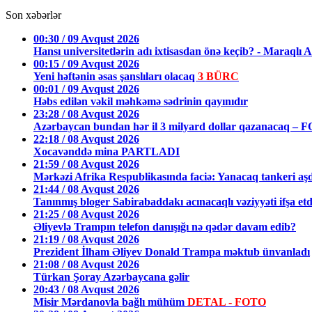
Son xəbərlər
00:30 / 09 Avqust 2026
Hansı universitetlərin adı ixtisasdan önə keçib? - Mara
00:15 / 09 Avqust 2026
Yeni həftənin əsas şanslıları olacaq
3 BÜRC
00:01 / 09 Avqust 2026
Həbs edilən vəkil məhkəmə sədrinin qayınıdır
23:28 / 08 Avqust 2026
Azərbaycan bundan hər il 3 milyard dollar qazanacaq – 
22:18 / 08 Avqust 2026
Xocavənddə mina PARTLADI
21:59 / 08 Avqust 2026
Mərkəzi Afrika Respublikasında faciə: Yanacaq tankeri aş
21:44 / 08 Avqust 2026
Tanınmış bloger Sabirabaddakı acınacaqlı vəziyyəti ifşa et
21:25 / 08 Avqust 2026
Əliyevlə Trampın telefon danışığı nə qədər davam edib?
21:19 / 08 Avqust 2026
Prezident İlham Əliyev Donald Trampa məktub ünvanladı
21:08 / 08 Avqust 2026
Türkan Şoray Azərbaycana gəlir
20:43 / 08 Avqust 2026
Misir Mərdanovla bağlı mühüm
DETAL - FOTO