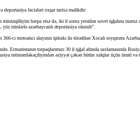
 deportasiya faciələri oxşar tarixə malikdir:
ə müstəqilliyini bərpa etsə də, iki il sonra yenidən sovet işğalına mər
ib, yüz minlərlə azərbaycanlı deportasiya olunub”.
n 366-cı motoatıcı alayının iştirakı ilə törədilən Xocalı soyqırımı Azər
orudu. Ermənistanın torpaqlarımızı 30 il işğal altında saxlamasında Ru
ya müstəmləkəçiliyindən əziyyət çəkən bütün xalqlar üçün ümid və tarix