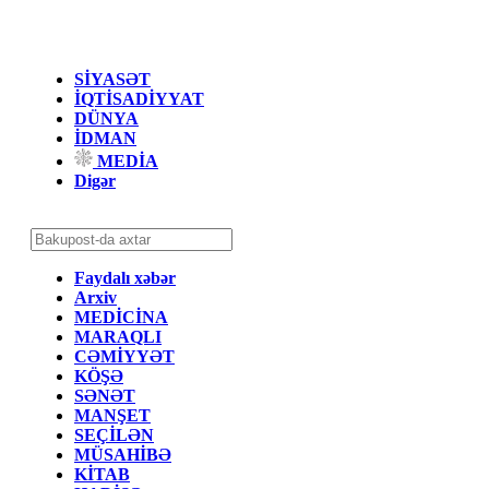
SİYASƏT
İQTİSADİYYAT
DÜNYA
İDMAN
MEDİA
Digər
Faydalı xəbər
Arxiv
MEDİCİNA
MARAQLI
CƏMİYYƏT
KÖŞƏ
SƏNƏT
MANŞET
SEÇİLƏN
MÜSAHİBƏ
KİTAB