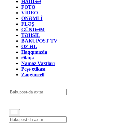
HADİSƏ
FOTO
VİDEO
ÖNƏMLİ
FLƏŞ
GÜNDƏM
TƏHSİL
BAKUPOST TV
ÖZ ƏL
Haqqımızda
Əlaqə
Namaz Vaxtları
Peşə etikası
Zəngimcell