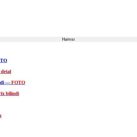
Hamısı
FOTO
 detal
əkdi —
FOTO
ix bilindi
ı