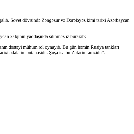
uz qalıb. Sovet dövründə Zəngəzur və Dərələyəz kimi tarixi Azərbaycan
baycan xalqının yaddaşında silinməz iz buraxıb:
siyanın dəstəyi mühüm rol oynayıb. Bu gün həmin Rusiya tankları
i ədalətin təntənəsidir. Şuşa isə bu Zəfərin rəmzidir”.