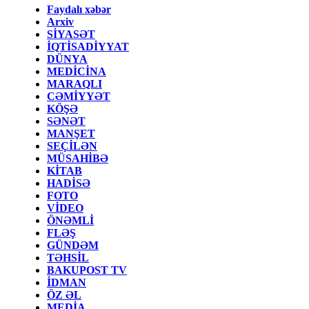
Faydalı xəbər
Arxiv
SİYASƏT
İQTİSADİYYAT
DÜNYA
MEDİCİNA
MARAQLI
CƏMİYYƏT
KÖŞƏ
SƏNƏT
MANŞET
SEÇİLƏN
MÜSAHİBƏ
KİTAB
HADİSƏ
FOTO
VİDEO
ÖNƏMLİ
FLƏŞ
GÜNDƏM
TƏHSİL
BAKUPOST TV
İDMAN
ÖZ ƏL
MEDİA