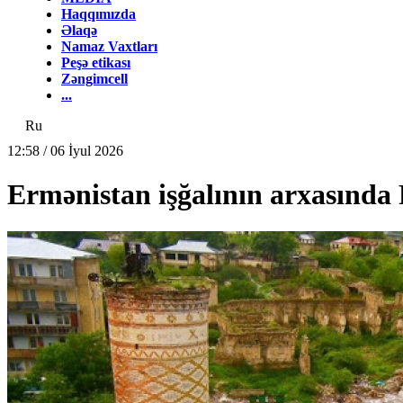
Haqqımızda
Əlaqə
Namaz Vaxtları
Peşə etikası
Zəngimcell
...
Ru
12:58 / 06 İyul 2026
Ermənistan işğalının arxasında 