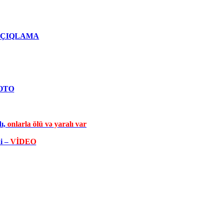
qlı AÇIQLAMA
FOTO
dı,
onlarla ölü və yaralı var
di –
VİDEO