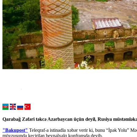
Qarabağ Zəfəri təkcə Azərbaycan üçün deyil, Rusiya müstəmləkəçil
"Bakupost"
Teleqraf-a istinadla xəbər verir ki, bunu “İpək Yolu” Məd
mövzusunda keçirilən beynəlxalq konfransda deyib.