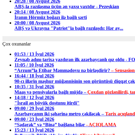
20:28 / 08 Avqust 2026
ABŞ-la razılaşma üçün ən yaxşı vaxtdır - Pezeşkian
20:14 / 08 Avqust 2026
İranın Hörmüz boğazı ilə bağlı şərti
20:00 / 08 Avqust 2026
ABŞ və Ukrayna "Patriot"la bağlı razılaşdı: Hər ay...
Çox oxunanlar
01:53 / 13 İyul 2026
Zeynəb adını tarixə yazdıran ilk azərbaycanlı qız oldu - 
11:05 / 10 İyul 2026
“Arzum”la Etibar Məmmədovu nə birləşdirir?
– Sensasion
16:44 / 18 İyul 2026
90-cı illərin məşhur müğənnisinin son görüntüsü diqqət ç
10:35 / 31 İyul 2026
Maaş və pensiyalarla bağlı müjdə –
Çoxdan gözlənilirdi, tar
14:18 / 12 İyul 2026
"İsrail ən böyük dostunu itirdi"
09:00 / 29 İyul 2026
Azərbaycanın iki şəhərinə metro çəkiləcək –
Tarix açıqland
09:00 / 23 İyul 2026
“Sədərək” və “Binə” bağlana bilər
- AÇIQLAMA
15:23 / 13 İyul 2026