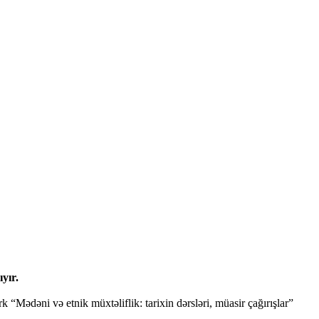
yır.
 “Mədəni və etnik müxtəliflik: tarixin dərsləri, müasir çağırışlar”