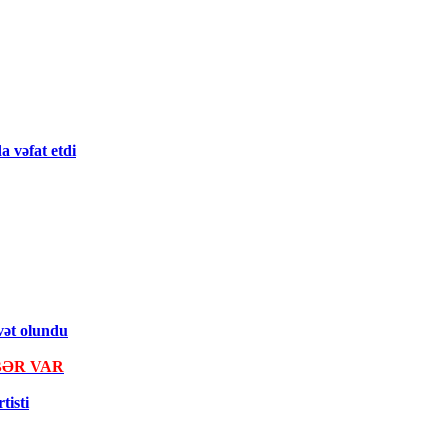
a vəfat etdi
əvət olundu
ƏR VAR
tisti