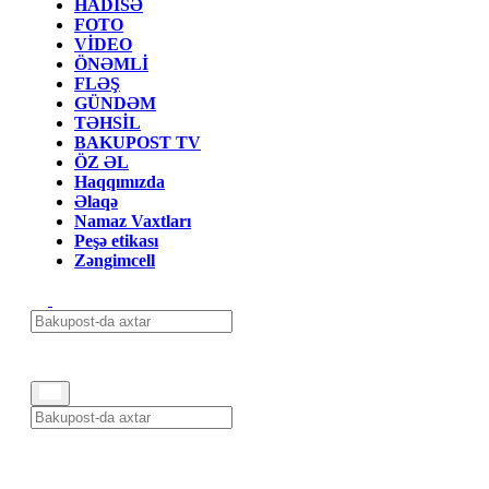
HADİSƏ
FOTO
VİDEO
ÖNƏMLİ
FLƏŞ
GÜNDƏM
TƏHSİL
BAKUPOST TV
ÖZ ƏL
Haqqımızda
Əlaqə
Namaz Vaxtları
Peşə etikası
Zəngimcell