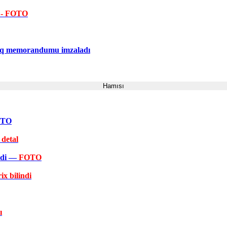
u
- FOTO
şlıq memorandumu imzaladı
Hamısı
FOTO
 detal
əkdi —
FOTO
ix bilindi
ı