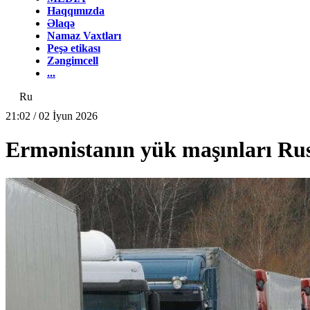
Haqqımızda
Əlaqə
Namaz Vaxtları
Peşə etikası
Zəngimcell
...
Ru
21:02 / 02 İyun 2026
Ermənistanın yük maşınları Rusi