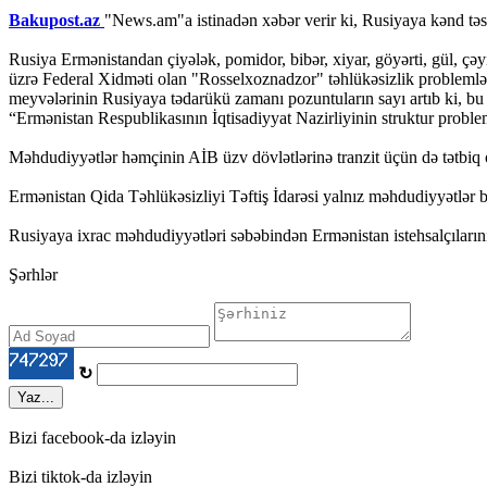
Bakupost.az
"News.am"a istinadən xəbər verir ki, Rusiyaya kənd təsə
Rusiya Ermənistandan çiyələk, pomidor, bibər, xiyar, göyərti, gül, çə
üzrə Federal Xidməti olan "Rosselxoznadzor" təhlükəsizlik problemlər
meyvələrinin Rusiyaya tədarükü zamanı pozuntuların sayı artıb ki, bu
“Ermənistan Respublikasının İqtisadiyyat Nazirliyinin struktur proble
Məhdudiyyətlər həmçinin AİB üzv dövlətlərinə tranzit üçün də tətbiq 
Ermənistan Qida Təhlükəsizliyi Təftiş İdarəsi yalnız məhdudiyyətlər başl
Rusiyaya ixrac məhdudiyyətləri səbəbindən Ermənistan istehsalçıların
Şərhlər
↻
Yaz...
Bizi facebook-da izləyin
Bizi tiktok-da izləyin