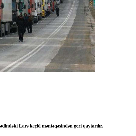
dindəki Lars keçid məntəqəsindən geri qaytarılır.