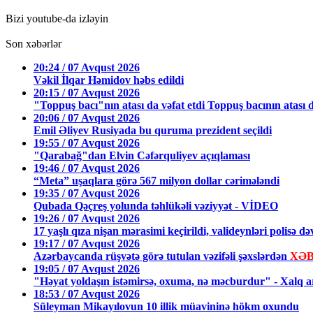
Bizi youtube-da izləyin
Son xəbərlər
20:24 / 07 Avqust 2026
Vəkil İlqar Həmidov həbs edildi
20:15 / 07 Avqust 2026
"Toppuş bacı"nın atası da vəfat etdi Toppuş bacının atası d
20:06 / 07 Avqust 2026
Emil Əliyev Rusiyada bu quruma prezident seçildi
19:55 / 07 Avqust 2026
"Qarabağ"dan Elvin Cəfərquliyev açıqlaması
19:46 / 07 Avqust 2026
“Meta” uşaqlara görə 567 milyon dollar cərimələndi
19:35 / 07 Avqust 2026
Qubada Qəçreş yolunda təhlükəli vəziyyət - VİDEO
19:26 / 07 Avqust 2026
17 yaşlı qıza nişan mərasimi keçirildi, valideynləri polisə d
19:17 / 07 Avqust 2026
Azərbaycanda rüşvətə görə tutulan vəzifəli şəxslərdən
XƏB
19:05 / 07 Avqust 2026
"Həyat yoldaşın istəmirsə, oxuma, nə məcburdur" - Xalq ar
18:53 / 07 Avqust 2026
Süleyman Mikayılovun 10 illik müavininə hökm oxundu