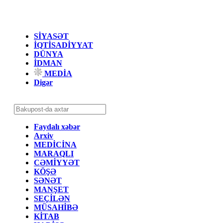
SİYASƏT
İQTİSADİYYAT
DÜNYA
İDMAN
MEDİA
Digər
Faydalı xəbər
Arxiv
MEDİCİNA
MARAQLI
CƏMİYYƏT
KÖŞƏ
SƏNƏT
MANŞET
SEÇİLƏN
MÜSAHİBƏ
KİTAB