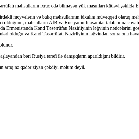
rrüfatı məhsullarını ixrac edə bilməyən yük maşınları kütləvi şəkildə E
yirdəkli meyvələrin və balıq məhsullarının idxalını müvəqqəti olaraq mə
i olduğunu, məhsulların AİB və Rusiyanın fitosanitar tələblərinə cava
 da Ermənistanda Kənd Təsərrüfatı Nazirliyinin ləğvinin nəticələrini g
mləri olduğu və Kənd Təsərrüfatı Nazirliyinin ləğvindən sonra ona həval
olunur.
ayandan bəri Rusiya tərəfi ilə danışıqların aparıldığını bildirir.
ın artıq nə qədər ziyan çəkdiyi məlum deyil.