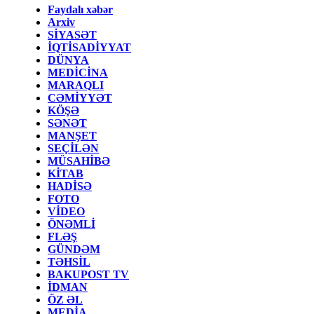
Faydalı xəbər
Arxiv
SİYASƏT
İQTİSADİYYAT
DÜNYA
MEDİCİNA
MARAQLI
CƏMİYYƏT
KÖŞƏ
SƏNƏT
MANŞET
SEÇİLƏN
MÜSAHİBƏ
KİTAB
HADİSƏ
FOTO
VİDEO
ÖNƏMLİ
FLƏŞ
GÜNDƏM
TƏHSİL
BAKUPOST TV
İDMAN
ÖZ ƏL
MEDİA