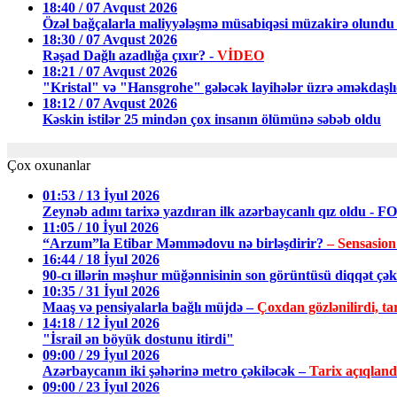
18:40 / 07 Avqust 2026
Özəl bağçalarla maliyyələşmə müsabiqəsi müzakirə olund
18:30 / 07 Avqust 2026
Rəşad Dağlı azadlığa çıxır? -
VİDEO
18:21 / 07 Avqust 2026
"Kristal" və "Hansgrohe" gələcək layihələr üzrə əməkda
18:12 / 07 Avqust 2026
Kəskin istilər 25 mindən çox insanın ölümünə səbəb oldu
Çox oxunanlar
01:53 / 13 İyul 2026
Zeynəb adını tarixə yazdıran ilk azərbaycanlı qız oldu - 
11:05 / 10 İyul 2026
“Arzum”la Etibar Məmmədovu nə birləşdirir?
– Sensasion
16:44 / 18 İyul 2026
90-cı illərin məşhur müğənnisinin son görüntüsü diqqət ç
10:35 / 31 İyul 2026
Maaş və pensiyalarla bağlı müjdə –
Çoxdan gözlənilirdi, tar
14:18 / 12 İyul 2026
"İsrail ən böyük dostunu itirdi"
09:00 / 29 İyul 2026
Azərbaycanın iki şəhərinə metro çəkiləcək –
Tarix açıqland
09:00 / 23 İyul 2026