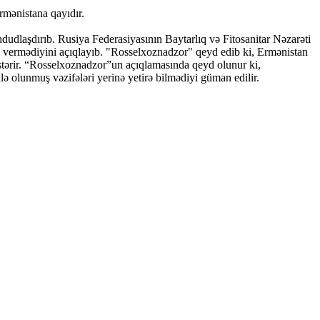
rmənistana qayıdır.
hdudlaşdırıb. Rusiya Federasiyasının Baytarlıq və Fitosanitar Nəzarəti
b vermədiyini açıqlayıb. "Rosselxoznadzor" qeyd edib ki, Ermənistan
östərir. “Rosselxoznadzor”un açıqlamasında qeyd olunur ki,
ə olunmuş vəzifələri yerinə yetirə bilmədiyi güman edilir.