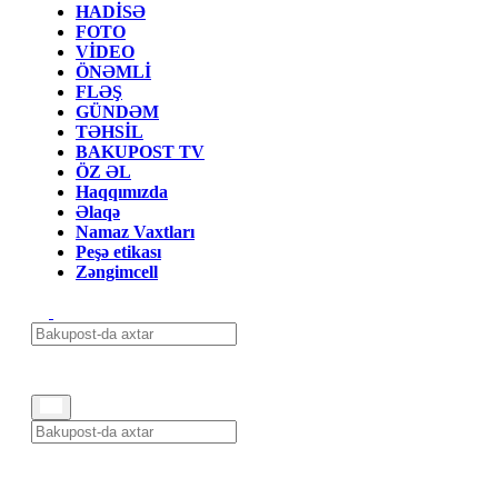
HADİSƏ
FOTO
VİDEO
ÖNƏMLİ
FLƏŞ
GÜNDƏM
TƏHSİL
BAKUPOST TV
ÖZ ƏL
Haqqımızda
Əlaqə
Namaz Vaxtları
Peşə etikası
Zəngimcell