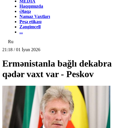
MEDİA
Haqqımızda
Əlaqə
Namaz Vaxtları
Peşə etikası
Zəngimcell
...
Ru
21:18 / 01 İyun 2026
Ermənistanla bağlı dekabra
qədər vaxt var - Peskov