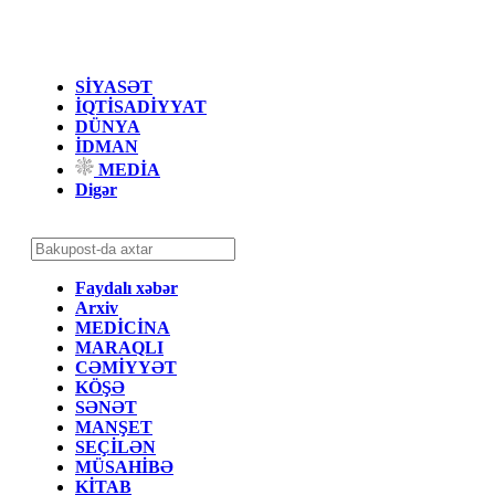
SİYASƏT
İQTİSADİYYAT
DÜNYA
İDMAN
MEDİA
Digər
Faydalı xəbər
Arxiv
MEDİCİNA
MARAQLI
CƏMİYYƏT
KÖŞƏ
SƏNƏT
MANŞET
SEÇİLƏN
MÜSAHİBƏ
KİTAB