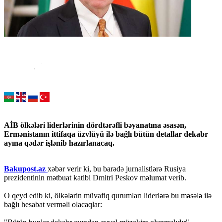
AİB ölkələri liderlərinin dördtərəfli bəyanatına əsasən,
Ermənistanın ittifaqa üzvlüyü ilə bağlı bütün detallar dekabr
ayına qədər işlənib hazırlanacaq.
Bakupost.az
xəbər verir ki, bu barədə jurnalistlərə Rusiya
prezidentinin mətbuat katibi Dmitri Peskov məlumat verib.
O qeyd edib ki, ölkələrin müvafiq qurumları liderlərə bu məsələ ilə
bağlı hesabat verməli olacaqlar: