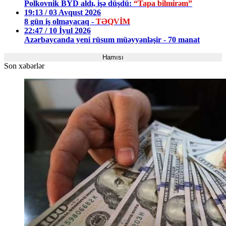
Polkovnik BYD aldı, işə düşdü:
“Tapa bilmirəm”
19:13 / 03 Avqust 2026
8 gün iş olmayacaq -
TƏQVİM
22:47 / 10 İyul 2026
Azərbaycanda yeni rüsum müəyyənləşir - 70 manat
Hamısı
Son xəbərlər