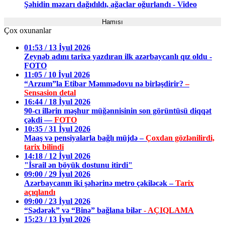
Şəhidin məzarı dağıdıldı, ağaclar oğurlandı - Video
Hamısı
Çox oxunanlar
01:53 / 13 İyul 2026
Zeynəb adını tarixə yazdıran ilk azərbaycanlı qız oldu -
FOTO
11:05 / 10 İyul 2026
“Arzum”la Etibar Məmmədovu nə birləşdirir?
–
Sensasion detal
16:44 / 18 İyul 2026
90-cı illərin məşhur müğənnisinin son görüntüsü diqqət
çəkdi —
FOTO
10:35 / 31 İyul 2026
Maaş və pensiyalarla bağlı müjdə –
Çoxdan gözlənilirdi,
tarix bilindi
14:18 / 12 İyul 2026
"İsrail ən böyük dostunu itirdi"
09:00 / 29 İyul 2026
Azərbaycanın iki şəhərinə metro çəkiləcək –
Tarix
açıqlandı
09:00 / 23 İyul 2026
“Sədərək” və “Binə” bağlana bilər
- AÇIQLAMA
15:23 / 13 İyul 2026