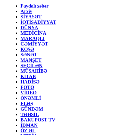
Faydalı xəbər
Arxiv
SİYASƏT
İQTİSADİYYAT
DÜNYA
MEDİCİNA
MARAQLI
CƏMİYYƏT
KÖŞƏ
SƏNƏT
MANŞET
SEÇİLƏN
MÜSAHİBƏ
KİTAB
HADİSƏ
FOTO
VİDEO
ÖNƏMLİ
FLƏŞ
GÜNDƏM
TƏHSİL
BAKUPOST TV
İDMAN
ÖZ ƏL