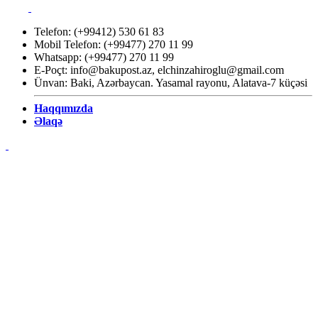
Telefon: (+99412) 530 61 83
Mobil Telefon: (+99477) 270 11 99
Whatsapp: (+99477) 270 11 99
E-Poçt:
info@bakupost.az
,
elchinzahiroglu@gmail.com
Ünvan: Baki, Azərbaycan. Yasamal rayonu, Alatava-7 küçəsi
Haqqımızda
Əlaqə