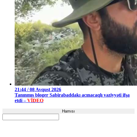
21:44 / 08 Avqust 2026
Tanınmış bloger Sabirabaddakı acınacaqlı vəziyyəti ifşa
etdi –
VİDEO
Hamısı