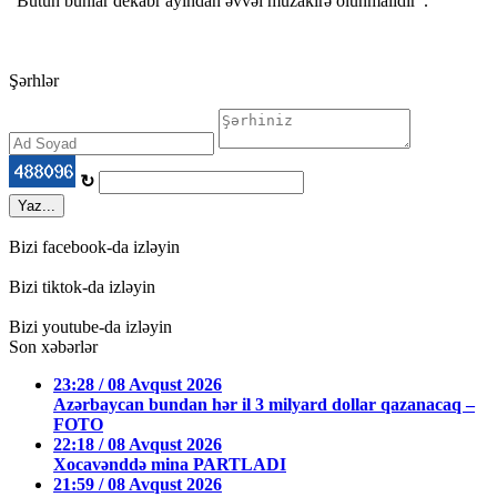
"Bütün bunlar dekabr ayından əvvəl müzakirə olunmalıdır".
Şərhlər
↻
Yaz...
Bizi facebook-da izləyin
Bizi tiktok-da izləyin
Bizi youtube-da izləyin
Son xəbərlər
23:28 / 08 Avqust 2026
Azərbaycan bundan hər il 3 milyard dollar qazanacaq –
FOTO
22:18 / 08 Avqust 2026
Xocavənddə mina PARTLADI
21:59 / 08 Avqust 2026