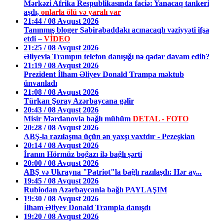
Mərkəzi Afrika Respublikasında faciə: Yanacaq tankeri
aşdı,
onlarla ölü və yaralı var
21:44 / 08 Avqust 2026
Tanınmış bloger Sabirabaddakı acınacaqlı vəziyyəti ifşa
etdi –
VİDEO
21:25 / 08 Avqust 2026
Əliyevlə Trampın telefon danışığı nə qədər davam edib?
21:19 / 08 Avqust 2026
Prezident İlham Əliyev Donald Trampa məktub
ünvanladı
21:08 / 08 Avqust 2026
Türkan Şoray Azərbaycana gəlir
20:43 / 08 Avqust 2026
Misir Mərdanovla bağlı mühüm
DETAL - FOTO
20:28 / 08 Avqust 2026
ABŞ-la razılaşma üçün ən yaxşı vaxtdır - Pezeşkian
20:14 / 08 Avqust 2026
İranın Hörmüz boğazı ilə bağlı şərti
20:00 / 08 Avqust 2026
ABŞ və Ukrayna "Patriot"la bağlı razılaşdı: Hər ay...
19:45 / 08 Avqust 2026
Rubiodan Azərbaycanla bağlı PAYLAŞIM
19:30 / 08 Avqust 2026
İlham Əliyev Donald Trampla danışdı
19:20 / 08 Avqust 2026