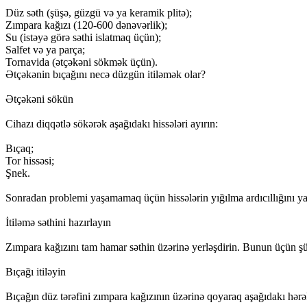
Düz səth (şüşə, güzgü və ya keramik plitə);
Zımpara kağızı (120-600 dənəvərlik);
Su (istəyə görə səthi islatmaq üçün);
Salfet və ya parça;
Tornavida (ətçəkəni sökmək üçün).
Ətçəkənin bıçağını necə düzgün itiləmək olar?
Ətçəkəni sökün
Cihazı diqqətlə sökərək aşağıdakı hissələri ayırın:
Bıçaq;
Tor hissəsi;
Şnek.
Sonradan problemi yaşamamaq üçün hissələrin yığılma ardıcıllığını ya
İtiləmə səthini hazırlayın
Zımpara kağızını tam hamar səthin üzərinə yerləşdirin. Bunun üçün şüşə
Bıçağı itiləyin
Bıçağın düz tərəfini zımpara kağızının üzərinə qoyaraq aşağıdakı hərək