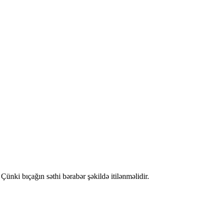
ünki bıçağın səthi bərabər şəkildə itilənməlidir.