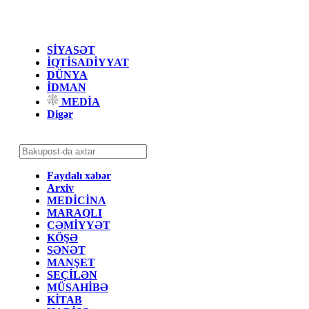
SİYASƏT
İQTİSADİYYAT
DÜNYA
İDMAN
MEDİA
Digər
Faydalı xəbər
Arxiv
MEDİCİNA
MARAQLI
CƏMİYYƏT
KÖŞƏ
SƏNƏT
MANŞET
SEÇİLƏN
MÜSAHİBƏ
KİTAB