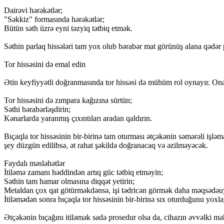
Dairəvi hərəkətlər;
"Səkkiz" formasında hərəkətlər;
Bütün səth üzrə eyni təzyiq tətbiq etmək.
Səthin parlaq hissələri tam yox olub bərabər mat görünüş alana qədər 
Tor hissəsini də emal edin
Ətin keyfiyyətli doğranmasında tor hissəsi də mühüm rol oynayır. Ona
Tor hissəsini də zımpara kağızına sürtün;
Səthi bərabərləşdirin;
Kənarlarda yaranmış çıxıntıları aradan qaldırın.
Bıçaqla tor hissəsinin bir-birinə tam oturması ətçəkənin səmərəli işləm
şey düzgün edilibsə, ət rahat şəkildə doğranacaq və əzilməyəcək.
Faydalı məsləhətlər
İtiləmə zamanı həddindən artıq güc tətbiq etməyin;
Səthin tam hamar olmasına diqqət yetirin;
Metaldan çox qat götürməkdənsə, işi tədricən görmək daha məqsədə
İtiləmədən sonra bıçaqla tor hissəsinin bir-birinə sıx oturduğunu yoxla
Ətçəkənin bıçağını itiləmək sadə prosedur olsa da, cihazın əvvəlki mə