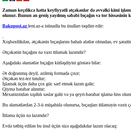
Zaman keçdikcə hətta keyfiyyətli ətçəkənlər də əvvəlki kimi işləm
olunur. Bunun ən geniş yayılmış səbəbi bıçağın və tor hissəsinin k
Bakupost.az
lent.az-a istinadla bu üsulları təqdim edir:
.
Xoşbəxtlikdən, ətçəkənin bıçaqlarını bahalı alətlər olmadan, ev şəra
Ətçəkənin bıçağını nə vaxt itiləmək lazımdır?
Aşağıdakı əlamətlər bıçağın kütləşdiyini göstərə bilər:
Ət doğranmış deyil, əzilmiş formada çıxır;
Ətçəkən tez-tez tutulur;
İşləmək üçün daha çox güc sərf etmək lazım gəlir;
Qiymə bərabər alınmır;
Mexanizmdən xışıltılı səslər gəlir və ya qeyri-bərabər işləmə hiss olun
Bu əlamətlərdən 2-3-ü müşahidə olunursa, bıçaqları itiləməyin vaxtı ça
İtiləmə üçün nə lazımdır?
Evdə tətbiq edilən bu üsul üçün sizə aşağıdakılar lazım olacaq: