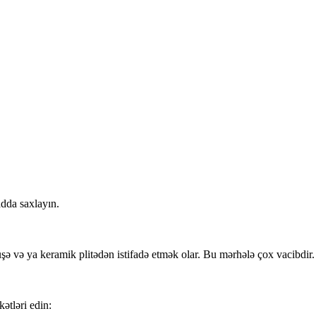
dda saxlayın.
 və ya keramik plitədən istifadə etmək olar. Bu mərhələ çox vacibdir. Ç
ətləri edin: