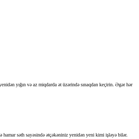
zı yenidən yığın və az miqdarda ət üzərində sınaqdan keçirin. Əgər hər
ə hamar səth sayəsində ətçəkəniniz yenidən yeni kimi işləyə bilər.