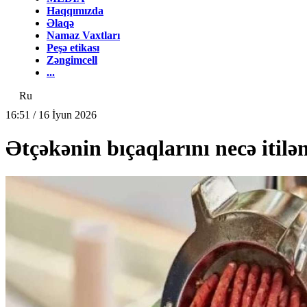
Haqqımızda
Əlaqə
Namaz Vaxtları
Peşə etikası
Zəngimcell
...
Ru
16:51 / 16 İyun 2026
Ətçəkənin bıçaqlarını necə itil