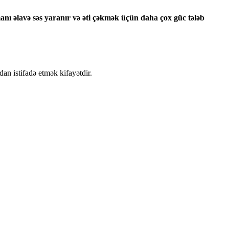
manı əlavə səs yaranır və əti çəkmək üçün daha çox güc tələb
an istifadə etmək kifayətdir.