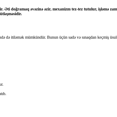
ir. Əti doğramaq əvəzinə əzir, mexanizm tez-tez tutulur, işləmə za
ütləşməsidir.
itində də itiləmək mümkündür. Bunun üçün sadə və sınaqdan keçmiş üsuld
ur.
tıb.