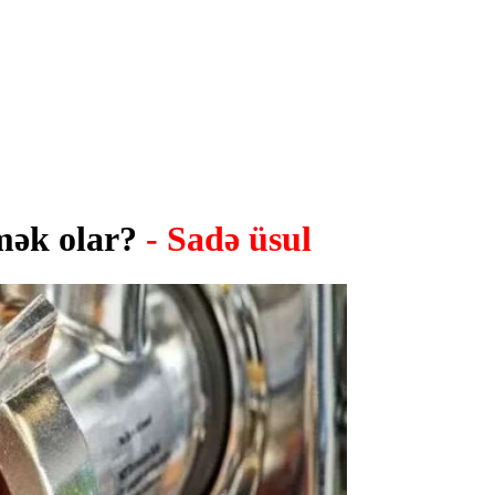
əmək olar?
- Sadə üsul