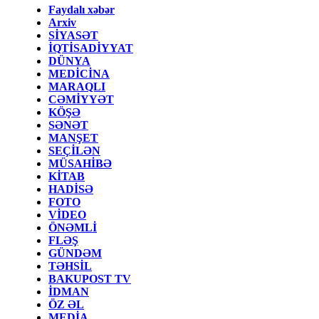
Faydalı xəbər
Arxiv
SİYASƏT
İQTİSADİYYAT
DÜNYA
MEDİCİNA
MARAQLI
CƏMİYYƏT
KÖŞƏ
SƏNƏT
MANŞET
SEÇİLƏN
MÜSAHİBƏ
KİTAB
HADİSƏ
FOTO
VİDEO
ÖNƏMLİ
FLƏŞ
GÜNDƏM
TƏHSİL
BAKUPOST TV
İDMAN
ÖZ ƏL
MEDİA