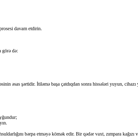
prosesi davam etdirin.
 görə də:
əsinin əsas şərtidir. İtiləmə başa çatdıqdan sonra hissələri yuyun, ciha
uyğundur;
yın.
hsuldarlığını bərpa etməyə kömək edir. Bir qədər vaxt, zımpara kağızı v