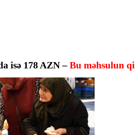
da isə 178 AZN –
Bu məhsulun qi