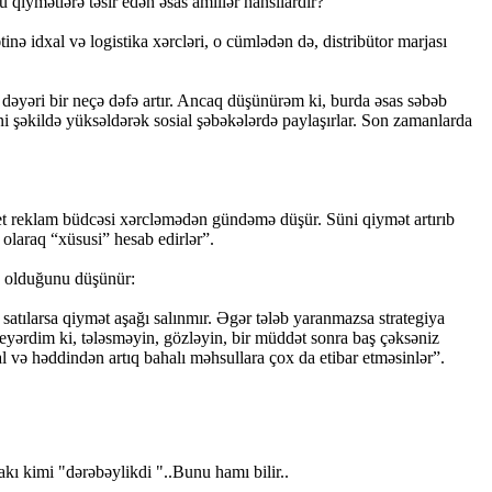
qiymətlərə təsir edən əsas amillər hansılardır?
nə idxal və logistika xərcləri, o cümlədən də, distribütor marjası
dəyəri bir neçə dəfə artır. Ancaq düşünürəm ki, burda əsas səbəb
ni şəkildə yüksəldərək sosial şəbəkələrdə paylaşırlar. Son zamanlarda
ket reklam büdcəsi xərcləmədən gündəmə düşür. Süni qiymət artırıb
 olaraq “xüsusi” hesab edirlər”.
ək olduğunu düşünür:
atılarsa qiymət aşağı salınmır. Əgər tələb yaranmazsa strategiya
yərdim ki, tələsməyin, gözləyin, bir müddət sonra baş çəksəniz
l və həddindən artıq bahalı məhsullara çox da etibar etməsinlər”.
kı kimi "dərəbəylikdi "..Bunu hamı bilir..