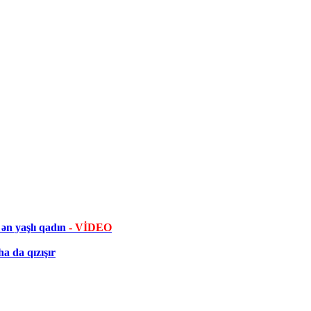
ən yaşlı qadın
- VİDEO
a da qızışır