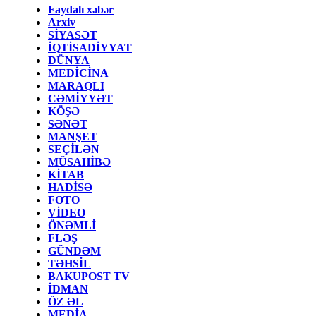
Faydalı xəbər
Arxiv
SİYASƏT
İQTİSADİYYAT
DÜNYA
MEDİCİNA
MARAQLI
CƏMİYYƏT
KÖŞƏ
SƏNƏT
MANŞET
SEÇİLƏN
MÜSAHİBƏ
KİTAB
HADİSƏ
FOTO
VİDEO
ÖNƏMLİ
FLƏŞ
GÜNDƏM
TƏHSİL
BAKUPOST TV
İDMAN
ÖZ ƏL
MEDİA