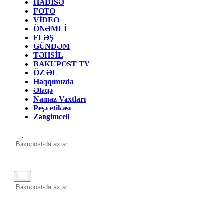
HADİSƏ
FOTO
VİDEO
ÖNƏMLİ
FLƏŞ
GÜNDƏM
TƏHSİL
BAKUPOST TV
ÖZ ƏL
Haqqımızda
Əlaqə
Namaz Vaxtları
Peşə etikası
Zəngimcell