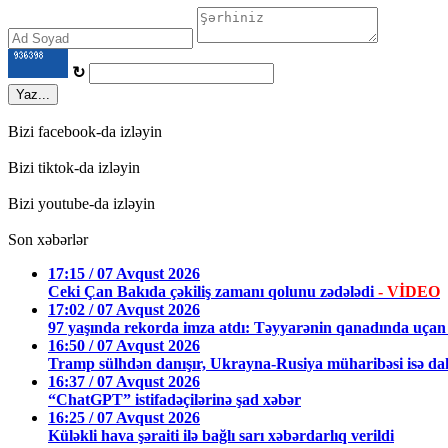
↻
Yaz...
Bizi facebook-da izləyin
Bizi tiktok-da izləyin
Bizi youtube-da izləyin
Son xəbərlər
17:15 / 07 Avqust 2026
Ceki Çan Bakıda çəkiliş zamanı qolunu zədələdi
- VİDEO
17:02 / 07 Avqust 2026
97 yaşında rekorda imza atdı: Təyyarənin qanadında uçan 
16:50 / 07 Avqust 2026
Tramp sülhdən danışır, Ukrayna-Rusiya müharibəsi isə dah
16:37 / 07 Avqust 2026
“ChatGPT” istifadəçilərinə şad xəbər
16:25 / 07 Avqust 2026
Küləkli hava şəraiti ilə bağlı sarı xəbərdarlıq verildi