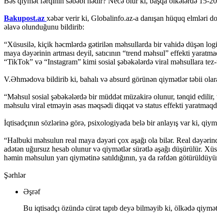
Bəs qiymət fərqinin səbəbi nədir? Necə olur ki, başqa ölkələrdə 15-20
Bakupost.az
xəbər verir ki, Globalinfo.az-a danışan hüquq elmləri do
əlavə olunduğunu bildirib:
“Xüsusilə, kiçik həcmlərdə gətirilən məhsullarda bir vahidə düşən lo
maya dəyərinin artması deyil, satıcının “trend məhsul” effekti yaratma
“TikTok” və “Instagram” kimi sosial şəbəkələrdə viral məhsullara tez-
V.Əhmədova bildirib ki, bahalı və absurd görünən qiymətlər təbii olar
“Məhsul sosial şəbəkələrdə bir müddət müzakirə olunur, tənqid edilir
məhsulu viral etməyin əsas məqsədi diqqət və status effekti yaratmaqdı
İqtisadçının sözlərinə görə, psixologiyada belə bir anlayış var ki, qi
“Halbuki məhsulun real maya dəyəri çox aşağı ola bilər. Real dəyərind
adətən uğursuz hesab olunur və qiymətlər sürətlə aşağı düşürülür. X
həmin məhsulun yarı qiymətinə satıldığının, ya da rəfdən götürüldüyünü
Şərhlər
Əşrəf
Bu iqtisadçı özündə cürət tapıb deyə bilməyib ki, ölkədə qiymət