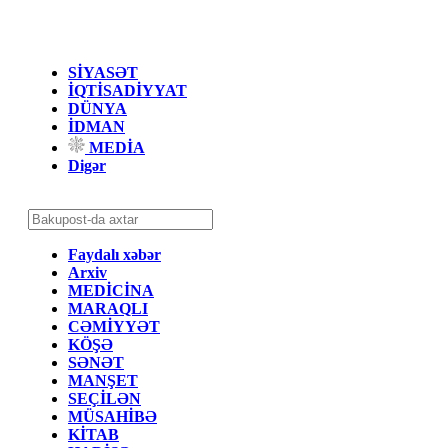
SİYASƏT
İQTİSADİYYAT
DÜNYA
İDMAN
MEDİA
Digər
Faydalı xəbər
Arxiv
MEDİCİNA
MARAQLI
CƏMİYYƏT
KÖŞƏ
SƏNƏT
MANŞET
SEÇİLƏN
MÜSAHİBƏ
KİTAB