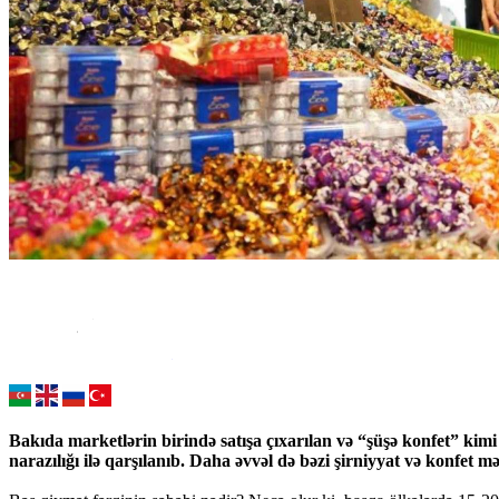
Bakıda marketlərin birində satışa çıxarılan və “şüşə konfet” kimi
narazılığı ilə qarşılanıb. Daha əvvəl də bəzi şirniyyat və konfet 