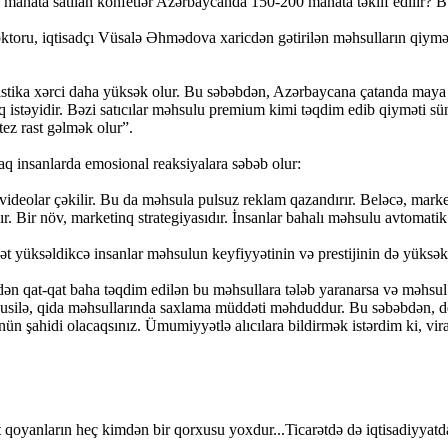
 manata satılan konfetlər Azərbaycanda 150-200 manata təklif edilir? Bu 
ktoru, iqtisadçı Vüsalə Əhmədova xaricdən gətirilən məhsulların qiyməti
gistika xərci daha yüksək olur. Bu səbəbdən, Azərbaycana çatanda maya 
q istəyidir. Bəzi satıcılar məhsulu premium kimi təqdim edib qiyməti sü
tez rast gəlmək olur”.
aq insanlarda emosional reaksiyalara səbəb olur:
, videolar çəkilir. Bu da məhsula pulsuz reklam qazandırır. Beləcə, mar
r. Bir növ, marketinq strategiyasıdır. İnsanlar bahalı məhsulu avtomatik
ymət yüksəldikcə insanlar məhsulun keyfiyyətinin və prestijinin də yüks
ən qat-qat baha təqdim edilən bu məhsullara tələb yaranarsa və məhsul s
üsusilə, qida məhsullarında saxlama müddəti məhduddur. Bu səbəbdən, de
n şahidi olacaqsınız. Ümumiyyətlə alıcılara bildirmək istərdim ki, vira
 qoyanların heç kimdən bir qorxusu yoxdur...Ticarətdə də iqtisadiyyatda