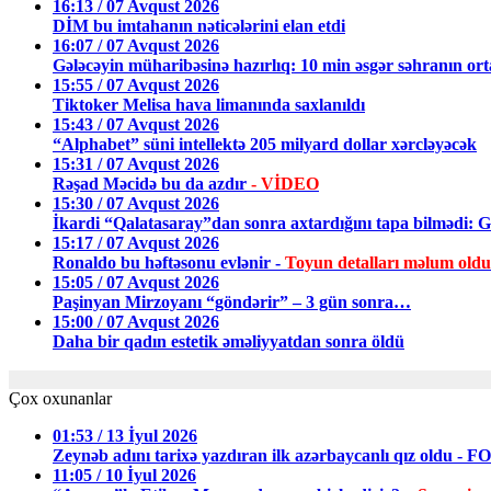
16:13 / 07 Avqust 2026
DİM bu imtahanın nəticələrini elan etdi
16:07 / 07 Avqust 2026
Gələcəyin müharibəsinə hazırlıq: 10 min əsgər səhranın or
15:55 / 07 Avqust 2026
Tiktoker Melisa hava limanında saxlanıldı
15:43 / 07 Avqust 2026
“Alphabet” süni intellektə 205 milyard dollar xərcləyəcək
15:31 / 07 Avqust 2026
Rəşad Məcidə bu da azdır
- VİDEO
15:30 / 07 Avqust 2026
İkardi “Qalatasaray”dan sonra axtardığını tapa bilmədi: Gö
15:17 / 07 Avqust 2026
Ronaldo bu həftəsonu evlənir -
Toyun detalları məlum oldu
15:05 / 07 Avqust 2026
Paşinyan Mirzoyanı “göndərir” – 3 gün sonra…
15:00 / 07 Avqust 2026
Daha bir qadın estetik əməliyyatdan sonra öldü
Çox oxunanlar
01:53 / 13 İyul 2026
Zeynəb adını tarixə yazdıran ilk azərbaycanlı qız oldu - 
11:05 / 10 İyul 2026