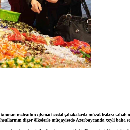
 tanınan məhsulun qiyməti sosial şəbəkələrdə müzakirələrə səbəb ol
məhsullarının digər ölkələrlə müqayisədə Azərbaycanda xeyli baha sat