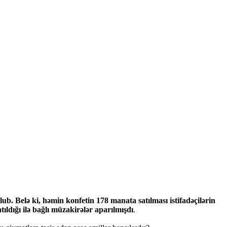
ub. Belə ki, həmin konfetin 178 manata satılması istifadəçilərin
ıldığı ilə bağlı müzakirələr aparılmışdı
.