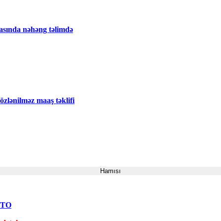
tasında nəhəng təlimdə
zlənilməz maaş təklifi
Hamısı
FOTO