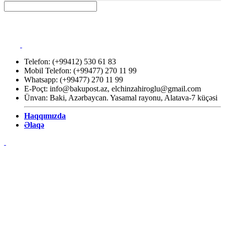
Telefon: (+99412) 530 61 83
Mobil Telefon: (+99477) 270 11 99
Whatsapp: (+99477) 270 11 99
E-Poçt:
info@bakupost.az
,
elchinzahiroglu@gmail.com
Ünvan: Baki, Azərbaycan. Yasamal rayonu, Alatava-7 küçəsi
Haqqımızda
Əlaqə