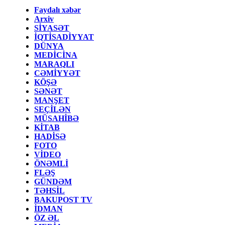
Faydalı xəbər
Arxiv
SİYASƏT
İQTİSADİYYAT
DÜNYA
MEDİCİNA
MARAQLI
CƏMİYYƏT
KÖŞƏ
SƏNƏT
MANŞET
SEÇİLƏN
MÜSAHİBƏ
KİTAB
HADİSƏ
FOTO
VİDEO
ÖNƏMLİ
FLƏŞ
GÜNDƏM
TƏHSİL
BAKUPOST TV
İDMAN
ÖZ ƏL