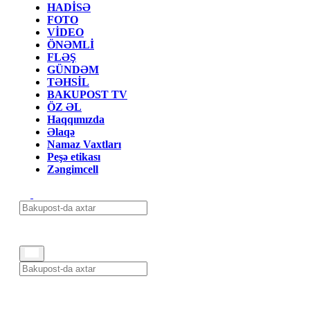
HADİSƏ
FOTO
VİDEO
ÖNƏMLİ
FLƏŞ
GÜNDƏM
TƏHSİL
BAKUPOST TV
ÖZ ƏL
Haqqımızda
Əlaqə
Namaz Vaxtları
Peşə etikası
Zəngimcell