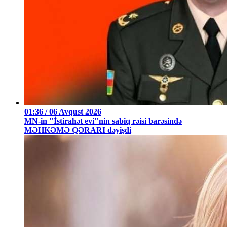
01:36 / 06 Avqust 2026
MN-in "İstirahət evi"nin sabiq rəisi barəsində
MƏHKƏMƏ QƏRARI dəyişdi