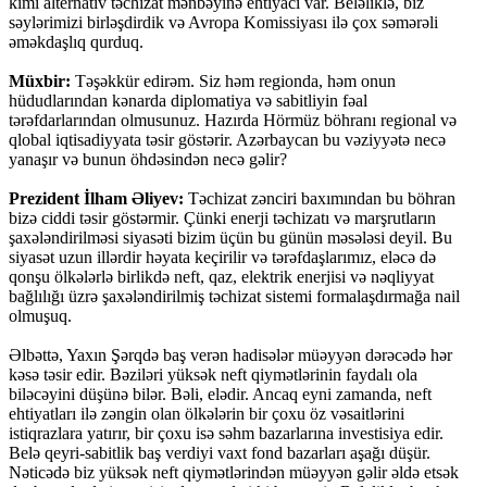
kimi alternativ təchizat mənbəyinə ehtiyacı var. Beləliklə, biz
səylərimizi birləşdirdik və Avropa Komissiyası ilə çox səmərəli
əməkdaşlıq qurduq.
Müxbir:
Təşəkkür edirəm. Siz həm regionda, həm onun
hüdudlarından kənarda diplomatiya və sabitliyin fəal
tərəfdarlarından olmusunuz. Hazırda Hörmüz böhranı regional və
qlobal iqtisadiyyata təsir göstərir. Azərbaycan bu vəziyyətə necə
yanaşır və bunun öhdəsindən necə gəlir?
Prezident İlham Əliyev:
Təchizat zənciri baxımından bu böhran
bizə ciddi təsir göstərmir. Çünki enerji təchizatı və marşrutların
şaxələndirilməsi siyasəti bizim üçün bu günün məsələsi deyil. Bu
siyasət uzun illərdir həyata keçirilir və tərəfdaşlarımız, eləcə də
qonşu ölkələrlə birlikdə neft, qaz, elektrik enerjisi və nəqliyyat
bağlılığı üzrə şaxələndirilmiş təchizat sistemi formalaşdırmağa nail
olmuşuq.
Əlbəttə, Yaxın Şərqdə baş verən hadisələr müəyyən dərəcədə hər
kəsə təsir edir. Bəziləri yüksək neft qiymətlərinin faydalı ola
biləcəyini düşünə bilər. Bəli, elədir. Ancaq eyni zamanda, neft
ehtiyatları ilə zəngin olan ölkələrin bir çoxu öz vəsaitlərini
istiqrazlara yatırır, bir çoxu isə səhm bazarlarına investisiya edir.
Belə qeyri-sabitlik baş verdiyi vaxt fond bazarları aşağı düşür.
Nəticədə biz yüksək neft qiymətlərindən müəyyən gəlir əldə etsək