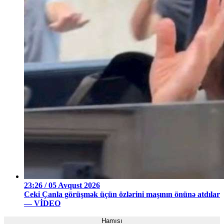
23:26 / 05 Avqust 2026
Ceki Çanla görüşmək üçün özlərini maşının önünə atdılar
— VİDEO
Hamısı