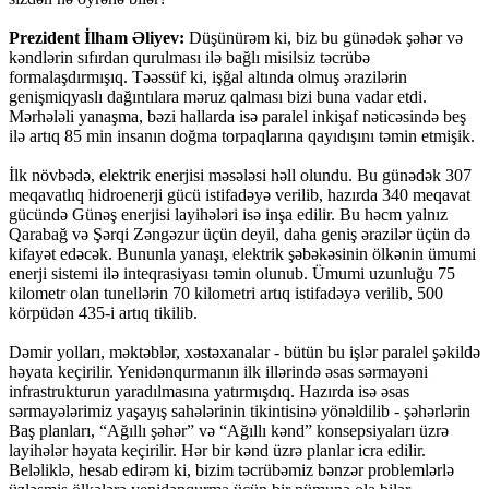
Prezident İlham Əliyev:
Düşünürəm ki, biz bu günədək şəhər və
kəndlərin sıfırdan qurulması ilə bağlı misilsiz təcrübə
formalaşdırmışıq. Təəssüf ki, işğal altında olmuş ərazilərin
genişmiqyaslı dağıntılara məruz qalması bizi buna vadar etdi.
Mərhələli yanaşma, bəzi hallarda isə paralel inkişaf nəticəsində beş
ilə artıq 85 min insanın doğma torpaqlarına qayıdışını təmin etmişik.
İlk növbədə, elektrik enerjisi məsələsi həll olundu. Bu günədək 307
meqavatlıq hidroenerji gücü istifadəyə verilib, hazırda 340 meqavat
gücündə Günəş enerjisi layihələri isə inşa edilir. Bu həcm yalnız
Qarabağ və Şərqi Zəngəzur üçün deyil, daha geniş ərazilər üçün də
kifayət edəcək. Bununla yanaşı, elektrik şəbəkəsinin ölkənin ümumi
enerji sistemi ilə inteqrasiyası təmin olunub. Ümumi uzunluğu 75
kilometr olan tunellərin 70 kilometri artıq istifadəyə verilib, 500
körpüdən 435-i artıq tikilib.
Dəmir yolları, məktəblər, xəstəxanalar - bütün bu işlər paralel şəkildə
həyata keçirilir. Yenidənqurmanın ilk illərində əsas sərmayəni
infrastrukturun yaradılmasına yatırmışdıq. Hazırda isə əsas
sərmayələrimiz yaşayış sahələrinin tikintisinə yönəldilib - şəhərlərin
Baş planları, “Ağıllı şəhər” və “Ağıllı kənd” konsepsiyaları üzrə
layihələr həyata keçirilir. Hər bir kənd üzrə planlar icra edilir.
Beləliklə, hesab edirəm ki, bizim təcrübəmiz bənzər problemlərlə