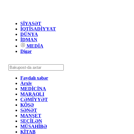
SİYASƏT
İQTİSADİYYAT
DÜNYA
İDMAN
MEDİA
Digər
Faydalı xəbər
Arxiv
MEDİCİNA
MARAQLI
CƏMİYYƏT
KÖŞƏ
SƏNƏT
MANŞET
SEÇİLƏN
MÜSAHİBƏ
KİTAB