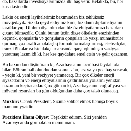
də, bazarlarda investisiyalarımızda itki baş verir. Beləliklə, bu, hər
kəsə təsir edir.
Lakin öz enerji layihələrimiz baxımından biz təhlükəsiz
mövqedəyik. Siz də qeyd etdiyiniz kimi, biz daim diplomatiyanın
tərəfdarıyıq. Diplomatiya olmadan biz öz ehtiyatlarımızı bazarlara
çıxara bilməzdik. Çünki bunun üçün digər ölkələrin ərazisindən
keçmək, qonşularla və qonşuların qonşuları ilə yaxşı münasibətlər
qurmaq, çoxtərəfli əməkdaşlıq formatı formalaşdırmaq, istehsalçılar,
tranzit ölkələr və istehlakçılar arasında qarşılıqlı uduşlu vəziyyət
yaratmaq lazım idi ki, hər kəs qaydalara əməl etsin və gəlir qazansın.
Bu baxımdan düşünürəm ki, Azərbaycanın təcrübəsi faydalı ola
bilər. Böhran həll olunduqdan sonra, - bu, tez və ya gec baş verəcək,
- yəqin ki, yeni bir vəziyyət yaranacaq. Bir çox ölkələr enerji
siyasətlərini və enerji ehtiyatlarının çatdırılması yollarını yenidən
nəzərdən keçirəcəklər. Çox güman ki, Azərbaycanın coğrafiyası və
mövcud resursları bu gün olduğundan daha çox tələb olunacaq.
Müxbir:
Cənab Prezident, Sizinlə söhbət etmək həmişə böyük
məmnuniyyətdir.
Prezident İlham Əliyev:
Təşəkkür edirəm. Sizi yenidən
Azərbaycanda görməkdən məmnunam.