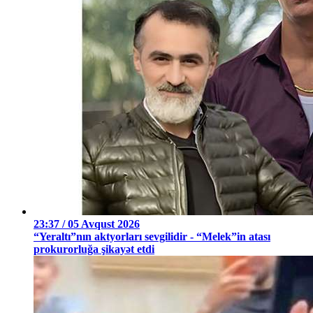
23:37 / 05 Avqust 2026
“Yeraltı”nın aktyorları sevgilidir - “Melek”in atası
prokurorluğa şikayət etdi