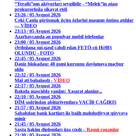
“Yeraltı”nın aktyorları sevgilidir - “Melek”in atası
prokurorluğa şikayət etdi
23:26 / 05 Avqust 2026
Ceki Çanla görüşmək üçün özlərini maşının önünə atdılar
— VİDEO
23:13 / 05 Avqust 2026
Azərbaycanda ən populyar mobil telefonlar
23:00 / 05 Avqust 2026
Ərdoğana sui-qəsd cəhdi edən FETÖ-çü HƏBS
OLUNDU - FOTO
22:45 / 05 Avqust 2026
Dəniz blokadası: 48 gəmi kursunu dəyişməyə məcbur
oldu
22:32 / 05 Avqust 2026
Mal əti bahalaşdı -
VİDEO
22:17 / 05 Avqust 2026
Bakıda məsciddə yanğın: Xəsarət alanlar...
22:10 / 05 Avqust 2026
DİM sədrindən abituriyentlərə VACİB ÇAĞIRIŞ
21:57 / 05 Avqust 2026
Sabahdan bank kartları ilə bağlı məhdudiyyət qüvvəyə
minir
21:45 / 05 Avqust 2026
Saxta həkim diplomları üzə çıxdı –
Rəsmi rəqəmlər
21:30 / 05 Avqust 2026