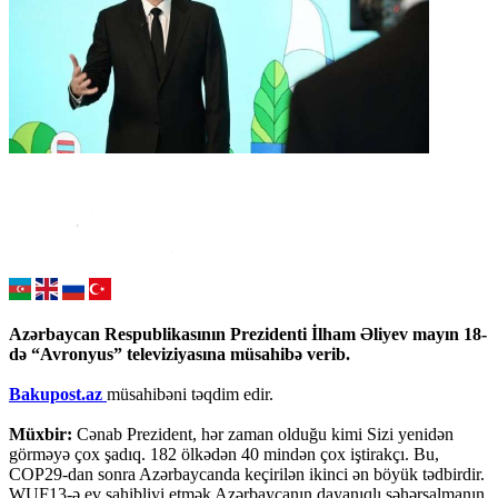
Azərbaycan Respublikasının Prezidenti İlham Əliyev mayın 18-
də “Avronyus” televiziyasına müsahibə verib.
Bakupost.az
müsahibəni təqdim edir.
Müxbir:
Cənab Prezident, hər zaman olduğu kimi Sizi yenidən
görməyə çox şadıq. 182 ölkədən 40 mindən çox iştirakçı. Bu,
COP29-dan sonra Azərbaycanda keçirilən ikinci ən böyük tədbirdir.
WUF13-ə ev sahibliyi etmək Azərbaycanın dayanıqlı şəhərsalmanın