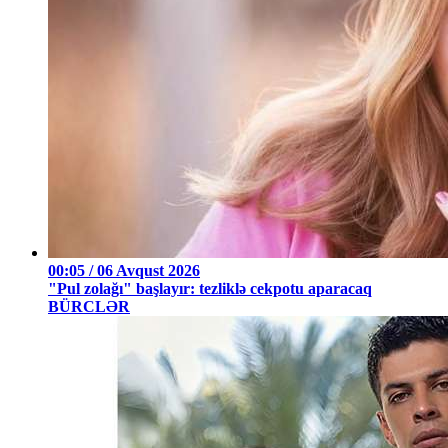
00:05 / 06 Avqust 2026
"Pul zolağı" başlayır: tezliklə cekpotu aparacaq
BÜRCLƏR