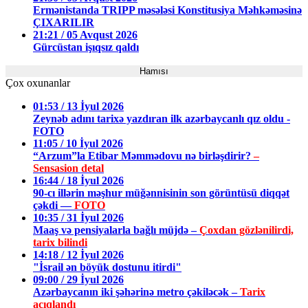
Ermənistanda TRIPP məsələsi Konstitusiya Məhkəməsinə
ÇIXARILIR
21:21 / 05 Avqust 2026
Gürcüstan işıqsız qaldı
Hamısı
Çox oxunanlar
01:53 / 13 İyul 2026
Zeynəb adını tarixə yazdıran ilk azərbaycanlı qız oldu -
FOTO
11:05 / 10 İyul 2026
“Arzum”la Etibar Məmmədovu nə birləşdirir?
–
Sensasion detal
16:44 / 18 İyul 2026
90-cı illərin məşhur müğənnisinin son görüntüsü diqqət
çəkdi —
FOTO
10:35 / 31 İyul 2026
Maaş və pensiyalarla bağlı müjdə –
Çoxdan gözlənilirdi,
tarix bilindi
14:18 / 12 İyul 2026
"İsrail ən böyük dostunu itirdi"
09:00 / 29 İyul 2026
Azərbaycanın iki şəhərinə metro çəkiləcək –
Tarix
açıqlandı