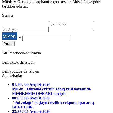
Müxbir:
Geri qayıtmaq həmişə çox xoşdur. Müsahibəyə görə
təşəkkür edirəm.
Şərhlər
↻
Yaz...
Bizi facebook-da izləyin
Bizi tiktok-da izləyin
Bizi youtube-da izləyin
Son xəbərlər
01:36 / 06 Avqust 2026
MN-in "İstirahət evi"nin sabiq rəisi barəsində
MƏHKƏMƏ QƏRARI dəyişdi
00:05 / 06 Avqust 2026
"Pul zolağı" başlayır: tezliklə cekpotu aparacaq
BÜRCLƏR
23:37 / 05 Avqust 2026