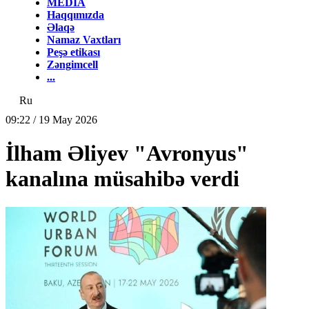
MEDİA
Haqqımızda
Əlaqə
Namaz Vaxtları
Peşə etikası
Zəngimcell
...
Ru
09:22 / 19 May 2026
İlham Əliyev "Avronyus"
kanalına müsahibə verdi