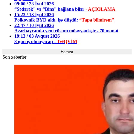
09:00 / 23 İyul 2026
“Sədərək” və “Binə” bağlana bilər
- AÇIQLAMA
15:23 / 13 İyul 2026
Polkovnik BYD aldı, işə düşdü:
“Tapa bilmirəm”
22:47 / 10 İyul 2026
Azərbaycanda yeni rüsum müəyyənləşir - 70 manat
19:13 / 03 Avqust 2026
8 gün iş olmayacaq -
TƏQVİM
Hamısı
Son xəbərlər