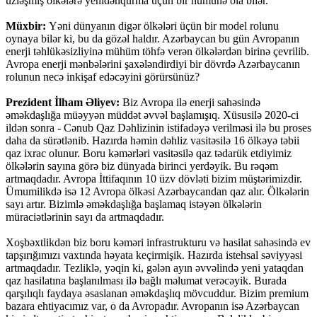
üzləşmiş ölkələrə yenidənqurma üçün bir nümunə ola bilər.
Müxbir:
Yəni dünyanın digər ölkələri üçün bir model rolunu
oynaya bilər ki, bu da gözəl haldır. Azərbaycan bu gün Avropanın
enerji təhlükəsizliyinə mühüm töhfə verən ölkələrdən birinə çevrilib.
Avropa enerji mənbələrini şaxələndirdiyi bir dövrdə Azərbaycanın
rolunun necə inkişaf edəcəyini görürsünüz?
Prezident İlham Əliyev:
Biz Avropa ilə enerji sahəsində
əməkdaşlığa müəyyən müddət əvvəl başlamışıq. Xüsusilə 2020-ci
ildən sonra - Cənub Qaz Dəhlizinin istifadəyə verilməsi ilə bu proses
daha da sürətlənib. Hazırda həmin dəhliz vasitəsilə 16 ölkəyə təbii
qaz ixrac olunur. Boru kəmərləri vasitəsilə qaz tədarük etdiyimiz
ölkələrin sayına görə biz dünyada birinci yerdəyik. Bu rəqəm
artmaqdadır. Avropa İttifaqının 10 üzv dövləti bizim müştərimizdir.
Ümumilikdə isə 12 Avropa ölkəsi Azərbaycandan qaz alır. Ölkələrin
sayı artır. Bizimlə əməkdaşlığa başlamaq istəyən ölkələrin
müraciətlərinin sayı da artmaqdadır.
Xoşbəxtlikdən biz boru kəməri infrastrukturu və hasilat sahəsində ev
tapşırığımızı vaxtında həyata keçirmişik. Hazırda istehsal səviyyəsi
artmaqdadır. Tezliklə, yəqin ki, gələn ayın əvvəlində yeni yataqdan
qaz hasilatına başlanılması ilə bağlı məlumat verəcəyik. Burada
qarşılıqlı faydaya əsaslanan əməkdaşlıq mövcuddur. Bizim premium
bazara ehtiyacımız var, o da Avropadır. Avropanın isə Azərbaycan