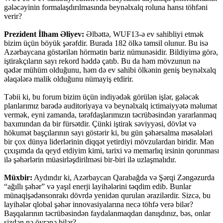
gələcəyinin formalaşdırılmasında beynəlxalq roluna hansı töhfəni
verir?
Prezident İlham Əliyev:
Əlbəttə, WUF13-ə ev sahibliyi etmək
bizim üçün böyük şərəfdir. Burada 182 ölkə təmsil olunur. Bu isə
Azərbaycana göstərilən hörmətin bariz nümunəsidir. Bildiyimə görə,
iştirakçıların sayı rekord həddə çatıb. Bu da həm mövzunun nə
qədər mühüm olduğunu, həm də ev sahibi ölkənin geniş beynəlxalq
əlaqələrə malik olduğunu nümayiş etdirir.
Təbii ki, bu forum bizim üçün indiyədək görülən işlər, gələcək
planlarımız barədə auditoriyaya və beynəlxalq ictimaiyyətə məlumat
vermək, eyni zamanda, tərəfdaşlarımızın təcrübəsindən yararlanmaq
baxımından da bir fürsətdir. Çünki iştirak səviyyəsi, dövlət və
hökumət başçılarının sayı göstərir ki, bu gün şəhərsalma məsələləri
bir çox dünya liderlərinin diqqət yetirdiyi mövzulardan biridir. Mən
çıxışımda da qeyd etdiyim kimi, tarixi və memarlıq irsinin qorunması
ilə şəhərlərin müasirləşdirilməsi bir-biri ilə uzlaşmalıdır.
Müxbir:
Aydındır ki, Azərbaycan Qarabağda və Şərqi Zəngəzurda
“ağıllı şəhər” və yaşıl enerji layihələrini təqdim edib. Bunlar
münaqişədənsonrakı dövrdə yenidən qurulan ərazilərdir. Sizcə, bu
layihələr qlobal şəhər innovasiyalarına necə töhfə verə bilər?
Başqalarının təcrübəsindən faydalanmaqdan danışdınız, bəs, onlar
sizdən nə öyrənə bilər?