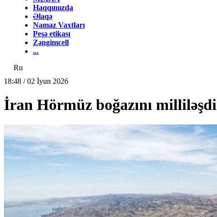
Haqqımızda
Əlaqə
Namaz Vaxtları
Peşə etikası
Zəngimcell
...
Ru
18:48 / 02 İyun 2026
İran Hörmüz boğazını milliləşdi