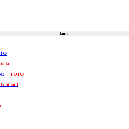
Hamısı
FOTO
 detal
əkdi —
FOTO
ix bilindi
ı