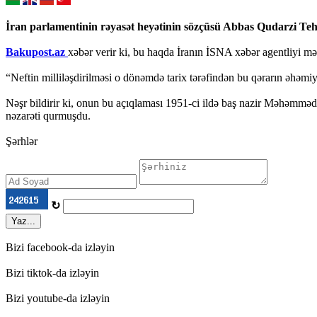
İran parlamentinin rəyasət heyətinin sözçüsü Abbas Qudarzi Tehr
Bakupost.az
xəbər verir ki, bu haqda İranın İSNA xəbər agentliyi m
“Neftin milliləşdirilməsi o dönəmdə tarix tərəfindən bu qərarın əhəmi
Nəşr bildirir ki, onun bu açıqlaması 1951-ci ildə baş nazir Məhəmməd 
nəzarəti qurmuşdu.
Şərhlər
↻
Yaz...
Bizi facebook-da izləyin
Bizi tiktok-da izləyin
Bizi youtube-da izləyin