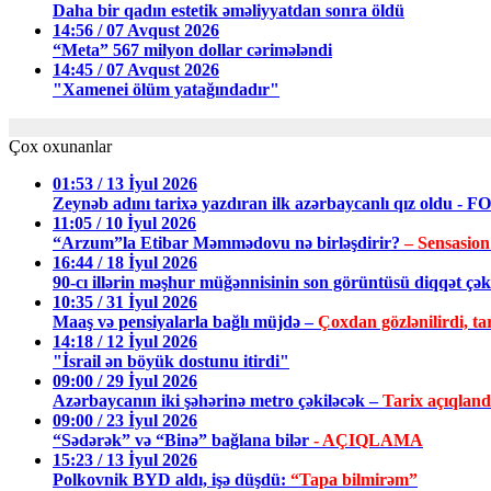
Daha bir qadın estetik əməliyyatdan sonra öldü
14:56 / 07 Avqust 2026
“Meta” 567 milyon dollar cərimələndi
14:45 / 07 Avqust 2026
"Xamenei ölüm yatağındadır"
Çox oxunanlar
01:53 / 13 İyul 2026
Zeynəb adını tarixə yazdıran ilk azərbaycanlı qız oldu - 
11:05 / 10 İyul 2026
“Arzum”la Etibar Məmmədovu nə birləşdirir?
– Sensasion
16:44 / 18 İyul 2026
90-cı illərin məşhur müğənnisinin son görüntüsü diqqət ç
10:35 / 31 İyul 2026
Maaş və pensiyalarla bağlı müjdə –
Çoxdan gözlənilirdi, tar
14:18 / 12 İyul 2026
"İsrail ən böyük dostunu itirdi"
09:00 / 29 İyul 2026
Azərbaycanın iki şəhərinə metro çəkiləcək –
Tarix açıqland
09:00 / 23 İyul 2026
“Sədərək” və “Binə” bağlana bilər
- AÇIQLAMA
15:23 / 13 İyul 2026
Polkovnik BYD aldı, işə düşdü:
“Tapa bilmirəm”