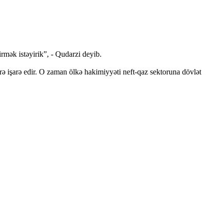
rmək istəyirik”, - Qudarzi deyib.
rə işarə edir. O zaman ölkə hakimiyyəti neft-qaz sektoruna dövlət