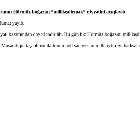
anın Hörmüz boğazını “milliləşdirmək” niyyətini açıqlayıb.
əlumat yayıb.
yyəti baxımından dəyərləndirilib. Bu gün biz Hörmüz boğazını milliləşdi
Musaddiqin təşəbbüsü ilə İranın neft sənayesini milliləşdirdiyi hadisələ