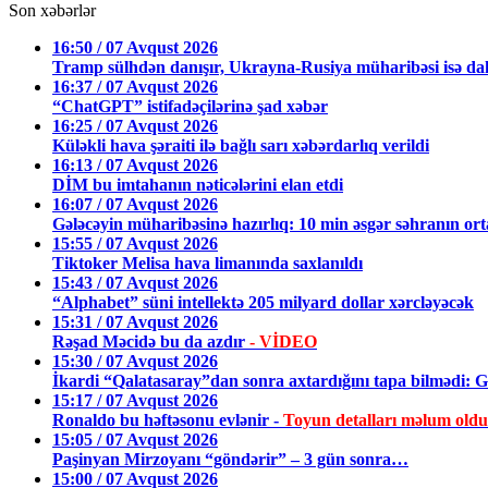
Son xəbərlər
16:50 / 07 Avqust 2026
Tramp sülhdən danışır, Ukrayna-Rusiya müharibəsi isə dah
16:37 / 07 Avqust 2026
“ChatGPT” istifadəçilərinə şad xəbər
16:25 / 07 Avqust 2026
Küləkli hava şəraiti ilə bağlı sarı xəbərdarlıq verildi
16:13 / 07 Avqust 2026
DİM bu imtahanın nəticələrini elan etdi
16:07 / 07 Avqust 2026
Gələcəyin müharibəsinə hazırlıq: 10 min əsgər səhranın or
15:55 / 07 Avqust 2026
Tiktoker Melisa hava limanında saxlanıldı
15:43 / 07 Avqust 2026
“Alphabet” süni intellektə 205 milyard dollar xərcləyəcək
15:31 / 07 Avqust 2026
Rəşad Məcidə bu da azdır
- VİDEO
15:30 / 07 Avqust 2026
İkardi “Qalatasaray”dan sonra axtardığını tapa bilmədi: Gö
15:17 / 07 Avqust 2026
Ronaldo bu həftəsonu evlənir -
Toyun detalları məlum oldu
15:05 / 07 Avqust 2026
Paşinyan Mirzoyanı “göndərir” – 3 gün sonra…
15:00 / 07 Avqust 2026