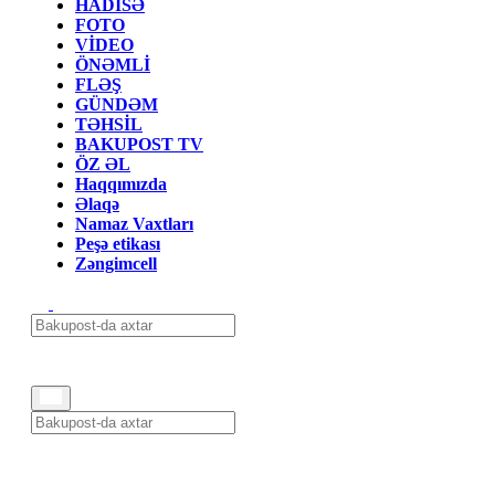
HADİSƏ
FOTO
VİDEO
ÖNƏMLİ
FLƏŞ
GÜNDƏM
TƏHSİL
BAKUPOST TV
ÖZ ƏL
Haqqımızda
Əlaqə
Namaz Vaxtları
Peşə etikası
Zəngimcell