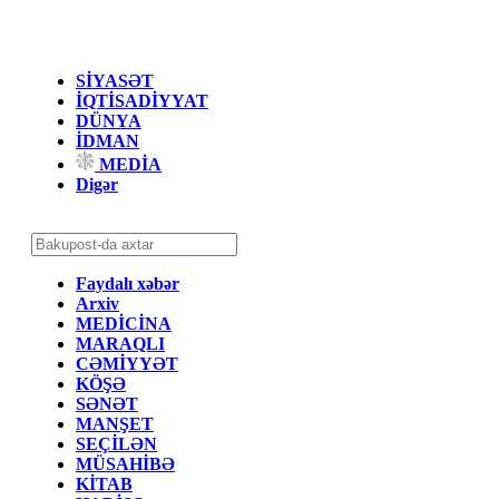
SİYASƏT
İQTİSADİYYAT
DÜNYA
İDMAN
MEDİA
Digər
Faydalı xəbər
Arxiv
MEDİCİNA
MARAQLI
CƏMİYYƏT
KÖŞƏ
SƏNƏT
MANŞET
SEÇİLƏN
MÜSAHİBƏ
KİTAB