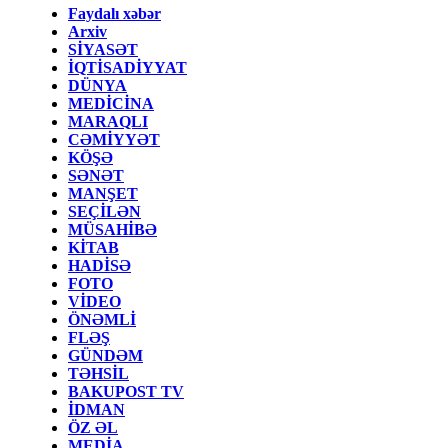
Faydalı xəbər
Arxiv
SİYASƏT
İQTİSADİYYAT
DÜNYA
MEDİCİNA
MARAQLI
CƏMİYYƏT
KÖŞƏ
SƏNƏT
MANŞET
SEÇİLƏN
MÜSAHİBƏ
KİTAB
HADİSƏ
FOTO
VİDEO
ÖNƏMLİ
FLƏŞ
GÜNDƏM
TƏHSİL
BAKUPOST TV
İDMAN
ÖZ ƏL
MEDİA