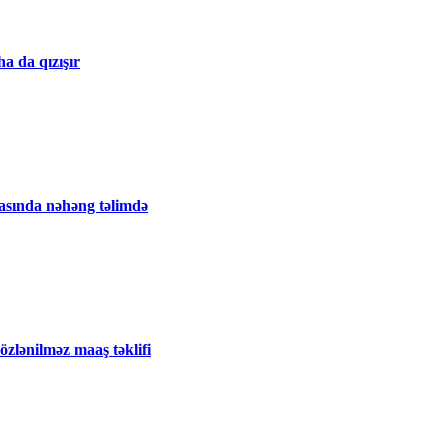
a da qızışır
tasında nəhəng təlimdə
zlənilməz maaş təklifi