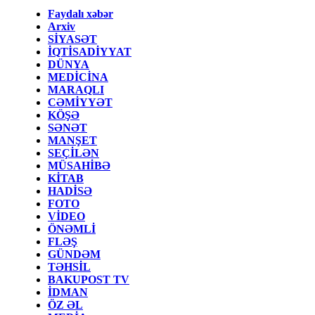
Faydalı xəbər
Arxiv
SİYASƏT
İQTİSADİYYAT
DÜNYA
MEDİCİNA
MARAQLI
CƏMİYYƏT
KÖŞƏ
SƏNƏT
MANŞET
SEÇİLƏN
MÜSAHİBƏ
KİTAB
HADİSƏ
FOTO
VİDEO
ÖNƏMLİ
FLƏŞ
GÜNDƏM
TƏHSİL
BAKUPOST TV
İDMAN
ÖZ ƏL