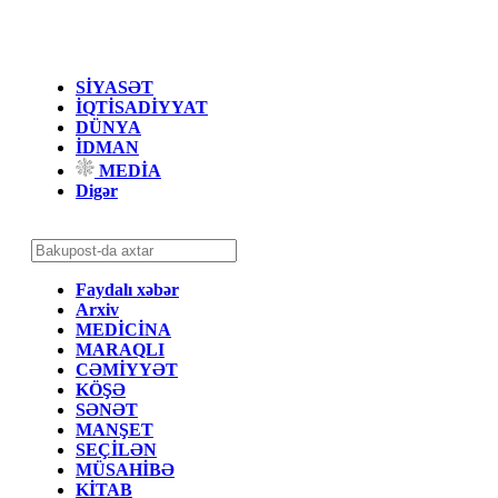
SİYASƏT
İQTİSADİYYAT
DÜNYA
İDMAN
MEDİA
Digər
Faydalı xəbər
Arxiv
MEDİCİNA
MARAQLI
CƏMİYYƏT
KÖŞƏ
SƏNƏT
MANŞET
SEÇİLƏN
MÜSAHİBƏ
KİTAB