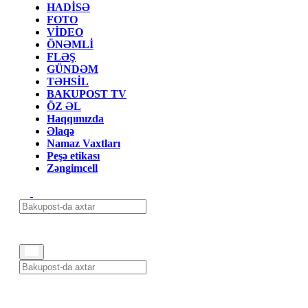
HADİSƏ
FOTO
VİDEO
ÖNƏMLİ
FLƏŞ
GÜNDƏM
TƏHSİL
BAKUPOST TV
ÖZ ƏL
Haqqımızda
Əlaqə
Namaz Vaxtları
Peşə etikası
Zəngimcell