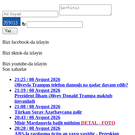
↻
Yaz...
Bizi facebook-da izləyin
Bizi tiktok-da izləyin
Bizi youtube-da izləyin
Son xəbərlər
21:25 / 08 Avqust 2026
Əliyevlə Trampın telefon danışığı nə qədər davam edib?
21:19 / 08 Avqust 2026
Prezident İlham Əliyev Donald Trampa məktub
ünvanladı
21:08 / 08 Avqust 2026
Türkan Şoray Azərbaycana gəlir
20:43 / 08 Avqust 2026
Misir Mərdanovla bağlı mühüm
DETAL - FOTO
20:28 / 08 Avqust 2026
ABŞ-la razılaşma üçün ən yaxşı vaxtdır - Pezeşkian