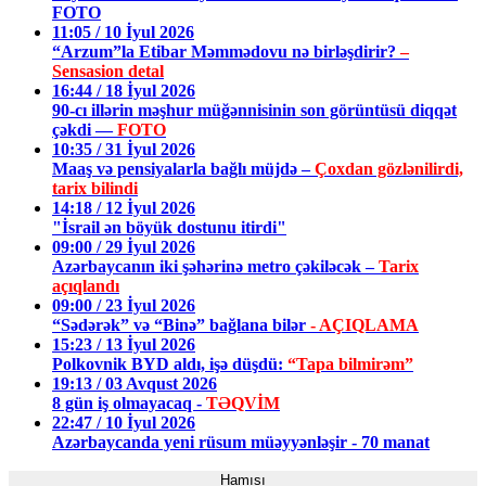
FOTO
11:05 / 10 İyul 2026
“Arzum”la Etibar Məmmədovu nə birləşdirir?
–
Sensasion detal
16:44 / 18 İyul 2026
90-cı illərin məşhur müğənnisinin son görüntüsü diqqət
çəkdi —
FOTO
10:35 / 31 İyul 2026
Maaş və pensiyalarla bağlı müjdə –
Çoxdan gözlənilirdi,
tarix bilindi
14:18 / 12 İyul 2026
"İsrail ən böyük dostunu itirdi"
09:00 / 29 İyul 2026
Azərbaycanın iki şəhərinə metro çəkiləcək –
Tarix
açıqlandı
09:00 / 23 İyul 2026
“Sədərək” və “Binə” bağlana bilər
- AÇIQLAMA
15:23 / 13 İyul 2026
Polkovnik BYD aldı, işə düşdü:
“Tapa bilmirəm”
19:13 / 03 Avqust 2026
8 gün iş olmayacaq -
TƏQVİM
22:47 / 10 İyul 2026
Azərbaycanda yeni rüsum müəyyənləşir - 70 manat
Hamısı