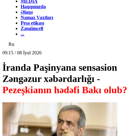
MEDİA
Haqqımızda
Əlaqə
Namaz Vaxtları
Peşə etikası
Zəngimcell
...
Ru
09:15 / 08 İyul 2026
İranda Paşinyana sensasion
Zəngəzur xəbərdarlığı -
Pezeşkianın hədəfi Bakı olub?