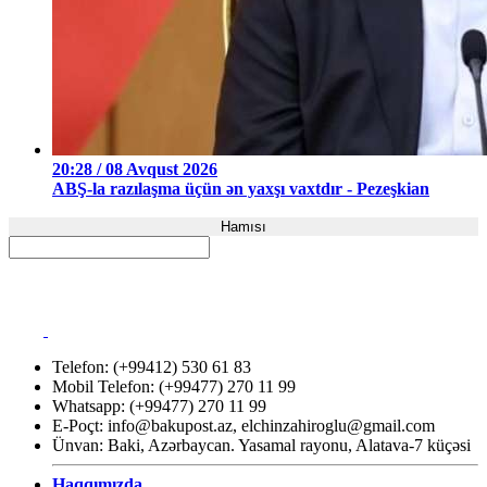
20:28 / 08 Avqust 2026
ABŞ-la razılaşma üçün ən yaxşı vaxtdır - Pezeşkian
Hamısı
Telefon: (+99412) 530 61 83
Mobil Telefon: (+99477) 270 11 99
Whatsapp: (+99477) 270 11 99
E-Poçt:
info@bakupost.az
,
elchinzahiroglu@gmail.com
Ünvan: Baki, Azərbaycan. Yasamal rayonu, Alatava-7 küçəsi
Haqqımızda