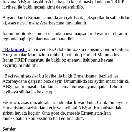
İrəvana ABŞ-ın təşəbbüsü ilə həyata keçirilməsi planlanan TRIPP
layihəsi ilə bağlı mesajı kimi dəyərləndirilib.
Bəyanatlarda Ermənistanın da adı çəkilsə də, ekspertlər hesab edirlər
ki, əsas mesaj məhz Azərbaycana ünvanlanıb.
İranın bu ritorikasının arxasında hansı məqsədlər dayanır? Tehranın
regionla bağlı planları nədən ibarətdir?
"Bakupost"
xəbər verir ki, Globalinfo.az-a danışan Cənubi Qafqaz
Araşdırmalar Mərkəzinin rəhbəri, politoloq Fərhad Məmmədov
İranın TRIPP marşrutu ilə bağlı öz ənənəvi üslubunu həyata
keçirdiyini bildirib:
“Bəzi rəsmi şəxslər bu layihə ilə bağlı Ermənistana, bəziləri isə
Azərbaycana qarşı nələrsə deyir. Ümumilikdə isə aydın məsələdir ki,
ABŞ-İran münasibətləri tam sistemə oturuşmayana qədər Tehran
layihəyə şübhə ilə baxacaq.
Fikrimcə, əsas müzakirələr və iddialar İrəvandadır. Çünki bu layihə
Ermənistan ərazisindən keçir və layihəni ABŞ-ın Ermənistandakı
şirkəti həyata keçirir. Ona görə də, məsələ Ermənistan-İran
münasibətləri kontekstində həll edilməlidir”.
Şərhlər