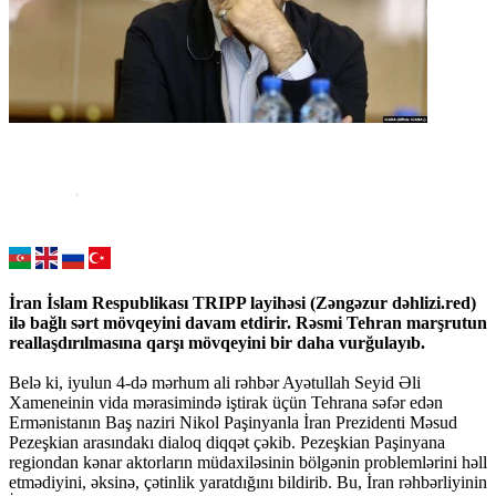
İran İslam Respublikası TRIPP layihəsi (Zəngəzur dəhlizi.red)
ilə bağlı sərt mövqeyini davam etdirir. Rəsmi Tehran marşrutun
reallaşdırılmasına qarşı mövqeyini bir daha vurğulayıb.
Belə ki, iyulun 4-də mərhum ali rəhbər Ayətullah Seyid Əli
Xameneinin vida mərasimində iştirak üçün Tehrana səfər edən
Ermənistanın Baş naziri Nikol Paşinyanla İran Prezidenti Məsud
Pezeşkian arasındakı dialoq diqqət çəkib. Pezeşkian Paşinyana
regiondan kənar aktorların müdaxiləsinin bölgənin problemlərini həll
etmədiyini, əksinə, çətinlik yaratdığını bildirib. Bu, İran rəhbərliyinin