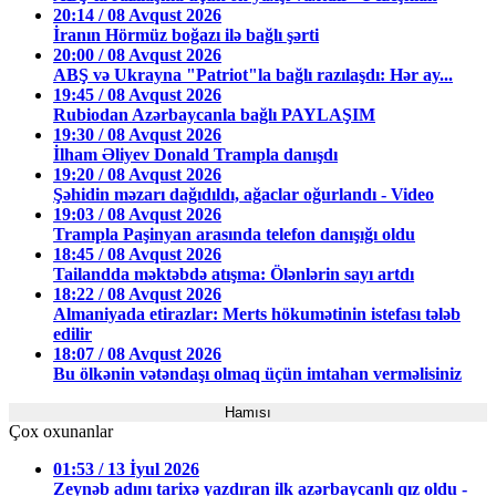
20:14 / 08 Avqust 2026
İranın Hörmüz boğazı ilə bağlı şərti
20:00 / 08 Avqust 2026
ABŞ və Ukrayna "Patriot"la bağlı razılaşdı: Hər ay...
19:45 / 08 Avqust 2026
Rubiodan Azərbaycanla bağlı PAYLAŞIM
19:30 / 08 Avqust 2026
İlham Əliyev Donald Trampla danışdı
19:20 / 08 Avqust 2026
Şəhidin məzarı dağıdıldı, ağaclar oğurlandı - Video
19:03 / 08 Avqust 2026
Trampla Paşinyan arasında telefon danışığı oldu
18:45 / 08 Avqust 2026
Tailandda məktəbdə atışma: Ölənlərin sayı artdı
18:22 / 08 Avqust 2026
Almaniyada etirazlar: Merts hökumətinin istefası tələb
edilir
18:07 / 08 Avqust 2026
Bu ölkənin vətəndaşı olmaq üçün imtahan verməlisiniz
Hamısı
Çox oxunanlar
01:53 / 13 İyul 2026
Zeynəb adını tarixə yazdıran ilk azərbaycanlı qız oldu -