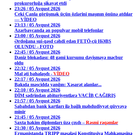
prokurorluğa şikayət etdi
23:26 / 05 Avqust 2026
Ceki Çanla görüşmək üçün özlərini maşının önünə atdılar
— VİDEO
23:13 / 05 Avqust 2026
Azərbaycanda ən populyar mobil telefonlar
23:00 / 05 Avqust 2026
Ərdoğana sui-qəsd cəhdi edən FETÖ-çü HƏBS
OLUNDU - FOTO
22:45 / 05 Avqust 2026
Dəniz blokadası: 48 gəmi kursunu dəyişməyə məcbur
oldu
22:32 / 05 Avqust 2026
Mal əti bahalaşdı -
VİDEO
22:17 / 05 Avqust 2026
Bakıda məsciddə yanğın: Xəsarət alanlar...
22:10 / 05 Avqust 2026
DİM sədrindən abituriyentlərə VACİB ÇAĞIRIŞ
21:57 / 05 Avqust 2026
Sabahdan bank kartları ilə bağlı məhdudiyyət qüvvəyə
minir
21:45 / 05 Avqust 2026
Saxta həkim diplomları üzə çıxdı –
Rəsmi rəqəmlər
21:30 / 05 Avqust 2026
Ermənistanda TRIPP məsələsi Konstitusiya Məhkəməsinə