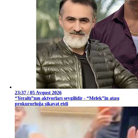
23:37 / 05 Avqust 2026
“Yeraltı”nın aktyorları sevgilidir - “Melek”in atası
prokurorluğa şikayət etdi