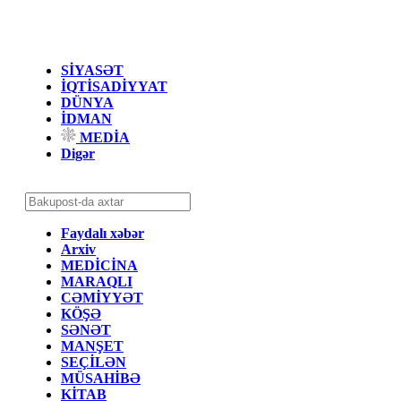
SİYASƏT
İQTİSADİYYAT
DÜNYA
İDMAN
MEDİA
Digər
Faydalı xəbər
Arxiv
MEDİCİNA
MARAQLI
CƏMİYYƏT
KÖŞƏ
SƏNƏT
MANŞET
SEÇİLƏN
MÜSAHİBƏ
KİTAB