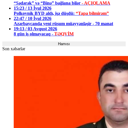
“Sədərək” və “Binə” bağlana bilər
- AÇIQLAMA
15:23 / 13 İyul 2026
Polkovnik BYD aldı, işə düşdü:
“Tapa bilmirəm”
22:47 / 10 İyul 2026
Azərbaycanda yeni rüsum müəyyənləşir - 70 manat
19:13 / 03 Avqust 2026
8 gün iş olmayacaq -
TƏQVİM
Hamısı
Son xəbərlər