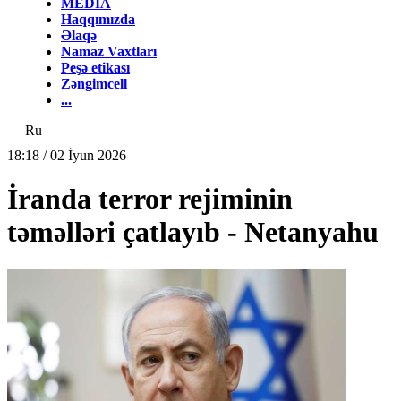
MEDİA
Haqqımızda
Əlaqə
Namaz Vaxtları
Peşə etikası
Zəngimcell
...
Ru
18:18 / 02 İyun 2026
İranda terror rejiminin
təməlləri çatlayıb - Netanyahu