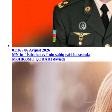
01:36 / 06 Avqust 2026
MN-in "İstirahət evi"nin sabiq rəisi barəsində
MƏHKƏMƏ QƏRARI dəyişdi