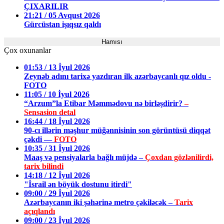
ÇIXARILIR
21:21 / 05 Avqust 2026
Gürcüstan işıqsız qaldı
Hamısı
Çox oxunanlar
01:53 / 13 İyul 2026
Zeynəb adını tarixə yazdıran ilk azərbaycanlı qız oldu -
FOTO
11:05 / 10 İyul 2026
“Arzum”la Etibar Məmmədovu nə birləşdirir?
–
Sensasion detal
16:44 / 18 İyul 2026
90-cı illərin məşhur müğənnisinin son görüntüsü diqqət
çəkdi —
FOTO
10:35 / 31 İyul 2026
Maaş və pensiyalarla bağlı müjdə –
Çoxdan gözlənilirdi,
tarix bilindi
14:18 / 12 İyul 2026
"İsrail ən böyük dostunu itirdi"
09:00 / 29 İyul 2026
Azərbaycanın iki şəhərinə metro çəkiləcək –
Tarix
açıqlandı
09:00 / 23 İyul 2026