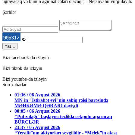
uğrayacaq və bunun ağır nəticələri olacaq”, - Netanyahu vurğulayıb.
Şərhlər
↻
Yaz...
Bizi facebook-da izləyin
Bizi tiktok-da izləyin
Bizi youtube-da izləyin
Son xəbərlər
01:36 / 06 Avqust 2026
MN-in "İstirahət evi"nin sabiq rəisi barəsində
MƏHKƏMƏ QƏRARI dəyişdi
00:05 / 06 Avqust 2026
"Pul zolağı" başlayır: tezliklə cekpotu aparacaq
BÜRCLƏR
23:37 / 05 Avqust 2026
“Yeraltı”nın aktyorları sevgilidir - “Melek”in atası