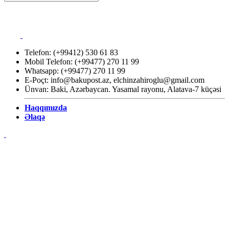
Telefon: (+99412) 530 61 83
Mobil Telefon: (+99477) 270 11 99
Whatsapp: (+99477) 270 11 99
E-Poçt:
info@bakupost.az
,
elchinzahiroglu@gmail.com
Ünvan: Baki, Azərbaycan. Yasamal rayonu, Alatava-7 küçəsi
Haqqımızda
Əlaqə