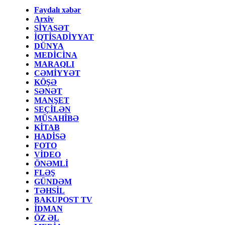
Faydalı xəbər
Arxiv
SİYASƏT
İQTİSADİYYAT
DÜNYA
MEDİCİNA
MARAQLI
CƏMİYYƏT
KÖŞƏ
SƏNƏT
MANŞET
SEÇİLƏN
MÜSAHİBƏ
KİTAB
HADİSƏ
FOTO
VİDEO
ÖNƏMLİ
FLƏŞ
GÜNDƏM
TƏHSİL
BAKUPOST TV
İDMAN
ÖZ ƏL