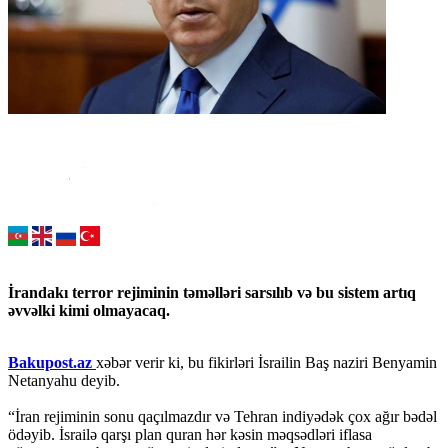
İrandakı terror rejiminin təməlləri sarsılıb və bu sistem artıq
əvvəlki kimi olmayacaq.
Bakupost.az
xəbər verir ki, bu fikirləri İsrailin Baş naziri Benyamin
Netanyahu deyib.
“İran rejiminin sonu qaçılmazdır və Tehran indiyədək çox ağır bədəl
ödəyib. İsrailə qarşı plan quran hər kəsin məqsədləri iflasa