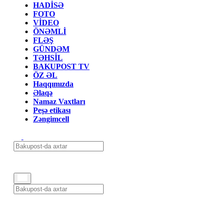
HADİSƏ
FOTO
VİDEO
ÖNƏMLİ
FLƏŞ
GÜNDƏM
TƏHSİL
BAKUPOST TV
ÖZ ƏL
Haqqımızda
Əlaqə
Namaz Vaxtları
Peşə etikası
Zəngimcell