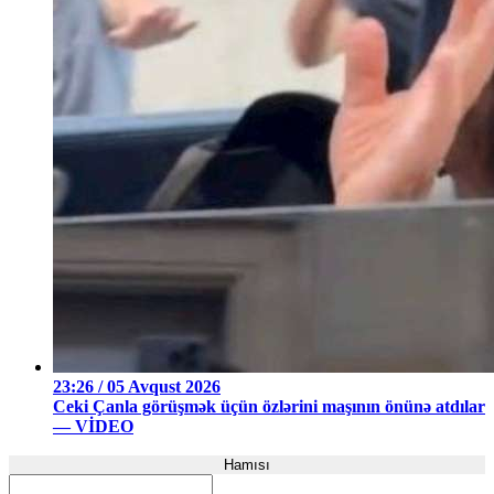
23:26 / 05 Avqust 2026
Ceki Çanla görüşmək üçün özlərini maşının önünə atdılar
— VİDEO
Hamısı