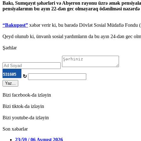
Bakı, Sumqayıt şəhərləri və Abşeron rayonu üzrə əmək pensiyalar
pensiyalarının bu ayın 22-dən gec olmayaraq ödənilməsi nəzərdə 
“Bakupost”
xəbər verir ki, bu barədə Dövlət Sosial Müdafiə Fondu
Qeyd olunub ki, ünvanlı sosial yardımların da bu ayın 24-dən gec olma
Şərhlər
↻
Yaz...
Bizi facebook-da izləyin
Bizi tiktok-da izləyin
Bizi youtube-da izləyin
Son xəbərlər
23:59 / 06 Avqust 2026