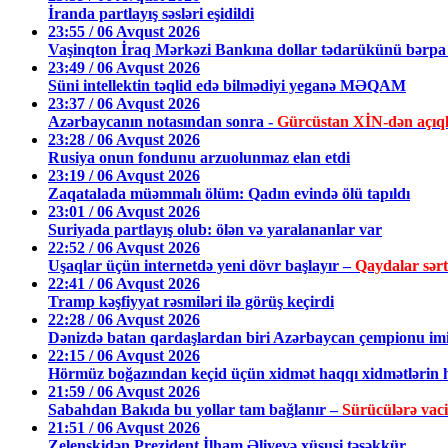
İranda partlayış səsləri eşidildi
23:55 / 06 Avqust 2026
Vaşinqton İraq Mərkəzi Bankına dollar tədarükünü bərpa 
23:49 / 06 Avqust 2026
Süni intellektin təqlid edə bilmədiyi yeganə MƏQAM
23:37 / 06 Avqust 2026
Azərbaycanın notasından sonra -
Gürcüstan XİN-dən açıq
23:28 / 06 Avqust 2026
Rusiya onun fondunu arzuolunmaz elan etdi
23:19 / 06 Avqust 2026
Zaqatalada müəmmalı ölüm: Qadın evində ölü tapıldı
23:01 / 06 Avqust 2026
Suriyada partlayış olub: ölən və yaralananlar var
22:52 / 06 Avqust 2026
Uşaqlar üçün internetdə yeni dövr başlayır –
Qaydalar sərtl
22:41 / 06 Avqust 2026
Tramp kəşfiyyat rəsmiləri ilə görüş keçirdi
22:28 / 06 Avqust 2026
Dənizdə batan qardaşlardan biri Azərbaycan çempionu im
22:15 / 06 Avqust 2026
Hörmüz boğazından keçid üçün xidmət haqqı xidmətlərin h
21:59 / 06 Avqust 2026
Sabahdan Bakıda bu yollar tam bağlanır –
Sürücülərə vac
21:51 / 06 Avqust 2026
Zelenskidən Prezident İlham Əliyevə xüsusi təşəkkür