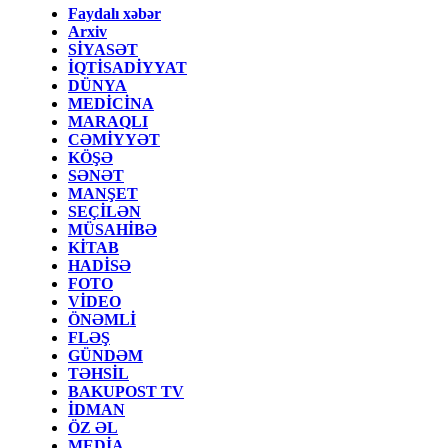
Faydalı xəbər
Arxiv
SİYASƏT
İQTİSADİYYAT
DÜNYA
MEDİCİNA
MARAQLI
CƏMİYYƏT
KÖŞƏ
SƏNƏT
MANŞET
SEÇİLƏN
MÜSAHİBƏ
KİTAB
HADİSƏ
FOTO
VİDEO
ÖNƏMLİ
FLƏŞ
GÜNDƏM
TƏHSİL
BAKUPOST TV
İDMAN
ÖZ ƏL
MEDİA