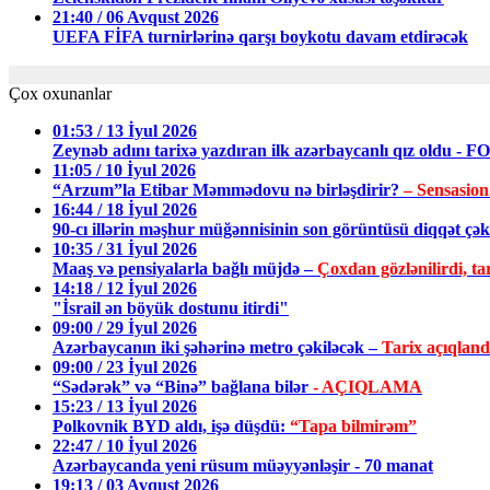
21:40 / 06 Avqust 2026
UEFA FİFA turnirlərinə qarşı boykotu davam etdirəcək
Çox oxunanlar
01:53 / 13 İyul 2026
Zeynəb adını tarixə yazdıran ilk azərbaycanlı qız oldu - 
11:05 / 10 İyul 2026
“Arzum”la Etibar Məmmədovu nə birləşdirir?
– Sensasion
16:44 / 18 İyul 2026
90-cı illərin məşhur müğənnisinin son görüntüsü diqqət ç
10:35 / 31 İyul 2026
Maaş və pensiyalarla bağlı müjdə –
Çoxdan gözlənilirdi, tar
14:18 / 12 İyul 2026
"İsrail ən böyük dostunu itirdi"
09:00 / 29 İyul 2026
Azərbaycanın iki şəhərinə metro çəkiləcək –
Tarix açıqland
09:00 / 23 İyul 2026
“Sədərək” və “Binə” bağlana bilər
- AÇIQLAMA
15:23 / 13 İyul 2026
Polkovnik BYD aldı, işə düşdü:
“Tapa bilmirəm”
22:47 / 10 İyul 2026
Azərbaycanda yeni rüsum müəyyənləşir - 70 manat
19:13 / 03 Avqust 2026