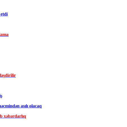
etdi
lama
əşdirilir
iş
əcmindən asılı olacaq
ib xəbərdarlıq