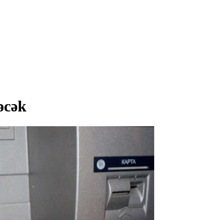
ləcək