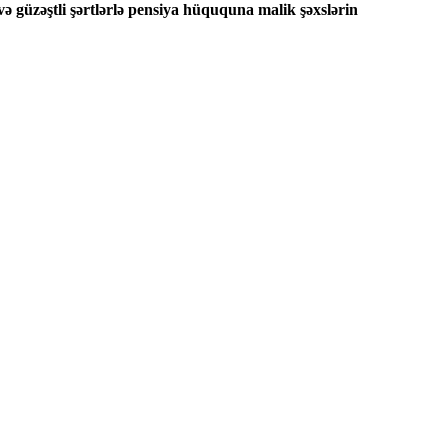
ə güzəştli şərtlərlə pensiya hüququna malik şəxslərin