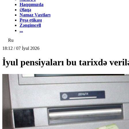
Haqqımızda
Əlaqə
Namaz Vaxtları
Peşə etikası
Zəngimcell
...
Ru
18:12 / 07 İyul 2026
İyul pensiyaları bu tarixdə veri