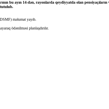
ının bu ayın 14-dən, rayonlarda qeydiyyatda olan pensiyaçıların v
tutulub.
 (DSMF) məlumat yayıb.
yaraq ödənilməsi planlaşdırılır.