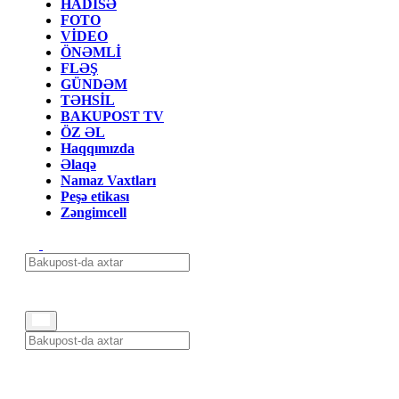
HADİSƏ
FOTO
VİDEO
ÖNƏMLİ
FLƏŞ
GÜNDƏM
TƏHSİL
BAKUPOST TV
ÖZ ƏL
Haqqımızda
Əlaqə
Namaz Vaxtları
Peşə etikası
Zəngimcell