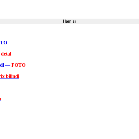
Hamısı
FOTO
 detal
əkdi —
FOTO
ix bilindi
ı