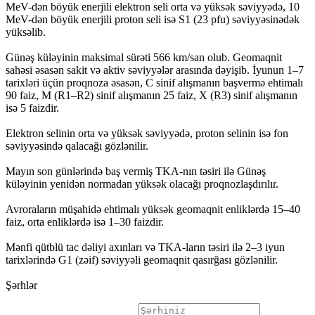
MeV-dən böyük enerjili elektron seli orta və yüksək səviyyədə, 10
MeV-dən böyük enerjili proton seli isə S1 (23 pfu) səviyyəsinədək
yüksəlib.
Günəş küləyinin maksimal sürəti 566 km/san olub. Geomaqnit
sahəsi əsasən sakit və aktiv səviyyələr arasında dəyişib. İyunun 1–7
tarixləri üçün proqnoza əsasən, C sinif alışmanın başvermə ehtimalı
90 faiz, M (R1–R2) sinif alışmanın 25 faiz, X (R3) sinif alışmanın
isə 5 faizdir.
Elektron selinin orta və yüksək səviyyədə, proton selinin isə fon
səviyyəsində qalacağı gözlənilir.
Mayın son günlərində baş vermiş TKA-nın təsiri ilə Günəş
küləyinin yenidən normadan yüksək olacağı proqnozlaşdırılır.
Avroraların müşahidə ehtimalı yüksək geomaqnit enliklərdə 15–40
faiz, orta enliklərdə isə 1–30 faizdir.
Mənfi qütblü tac dəliyi axınları və TKA-ların təsiri ilə 2–3 iyun
tarixlərində G1 (zəif) səviyyəli geomaqnit qasırğası gözlənilir.
Şərhlər