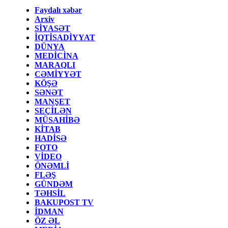
Faydalı xəbər
Arxiv
SİYASƏT
İQTİSADİYYAT
DÜNYA
MEDİCİNA
MARAQLI
CƏMİYYƏT
KÖŞƏ
SƏNƏT
MANŞET
SEÇİLƏN
MÜSAHİBƏ
KİTAB
HADİSƏ
FOTO
VİDEO
ÖNƏMLİ
FLƏŞ
GÜNDƏM
TƏHSİL
BAKUPOST TV
İDMAN
ÖZ ƏL