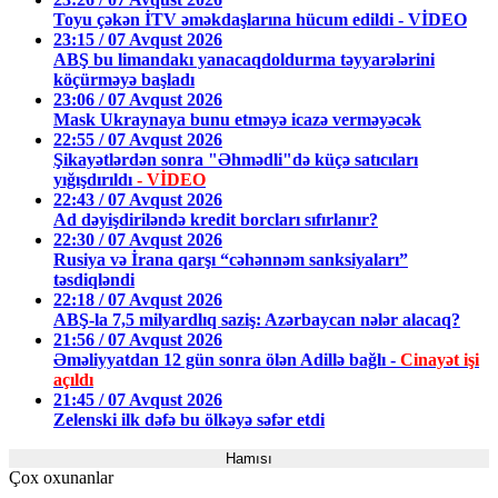
Toyu çəkən İTV əməkdaşlarına hücum edildi - VİDEO
23:15 / 07 Avqust 2026
ABŞ bu limandakı yanacaqdoldurma təyyarələrini
köçürməyə başladı
23:06 / 07 Avqust 2026
Mask Ukraynaya bunu etməyə icazə verməyəcək
22:55 / 07 Avqust 2026
Şikayətlərdən sonra "Əhmədli"də küçə satıcıları
yığışdırıldı
- VİDEO
22:43 / 07 Avqust 2026
Ad dəyişdiriləndə kredit borcları sıfırlanır?
22:30 / 07 Avqust 2026
Rusiya və İrana qarşı “cəhənnəm sanksiyaları”
təsdiqləndi
22:18 / 07 Avqust 2026
ABŞ-la 7,5 milyardlıq saziş: Azərbaycan nələr alacaq?
21:56 / 07 Avqust 2026
Əməliyyatdan 12 gün sonra ölən Adillə bağlı -
Cinayət işi
açıldı
21:45 / 07 Avqust 2026
Zelenski ilk dəfə bu ölkəyə səfər etdi
Hamısı
Çox oxunanlar