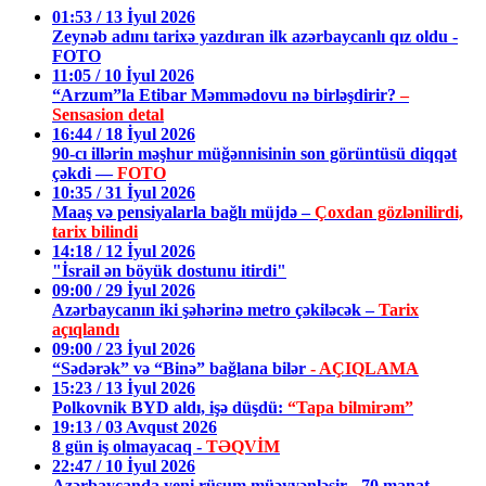
01:53 / 13 İyul 2026
Zeynəb adını tarixə yazdıran ilk azərbaycanlı qız oldu -
FOTO
11:05 / 10 İyul 2026
“Arzum”la Etibar Məmmədovu nə birləşdirir?
–
Sensasion detal
16:44 / 18 İyul 2026
90-cı illərin məşhur müğənnisinin son görüntüsü diqqət
çəkdi —
FOTO
10:35 / 31 İyul 2026
Maaş və pensiyalarla bağlı müjdə –
Çoxdan gözlənilirdi,
tarix bilindi
14:18 / 12 İyul 2026
"İsrail ən böyük dostunu itirdi"
09:00 / 29 İyul 2026
Azərbaycanın iki şəhərinə metro çəkiləcək –
Tarix
açıqlandı
09:00 / 23 İyul 2026
“Sədərək” və “Binə” bağlana bilər
- AÇIQLAMA
15:23 / 13 İyul 2026
Polkovnik BYD aldı, işə düşdü:
“Tapa bilmirəm”
19:13 / 03 Avqust 2026
8 gün iş olmayacaq -
TƏQVİM
22:47 / 10 İyul 2026
Azərbaycanda yeni rüsum müəyyənləşir - 70 manat