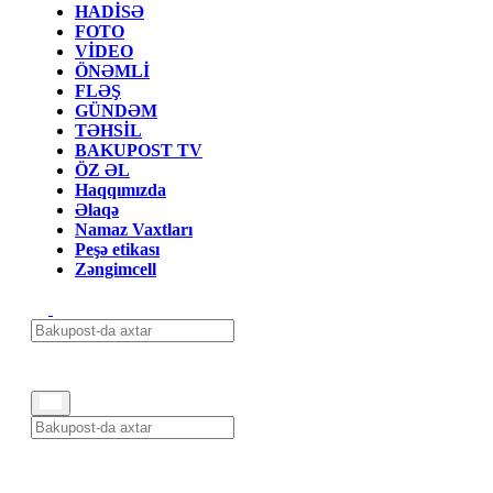
HADİSƏ
FOTO
VİDEO
ÖNƏMLİ
FLƏŞ
GÜNDƏM
TƏHSİL
BAKUPOST TV
ÖZ ƏL
Haqqımızda
Əlaqə
Namaz Vaxtları
Peşə etikası
Zəngimcell