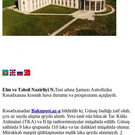
Elm və Təhsil Nazirliyi N.
Tusi adına Şamaxı Astrofizika
Rəsədxanası kosmik hava durumu və proqnozunu açıqlayıb.
Rəsədxanadan
Bakupost.az-a
bildirilib ki, Günəş fəallığı zəif olub,
çox az sayda alışma qeydə alınıb. Yerə təsir edə biləcək Tac Kütlə
Atılmaları (TKA) və II tip radioemissiyalar müşahidə edilib. Günəş
səthində 9 ləkə qrupunda 110 ləkə və tac dəlikləri müşahidə olunur.
Mürəkkəb maqnit qütbləşməsinə malik ləkə qeydə alınmayıb. 2