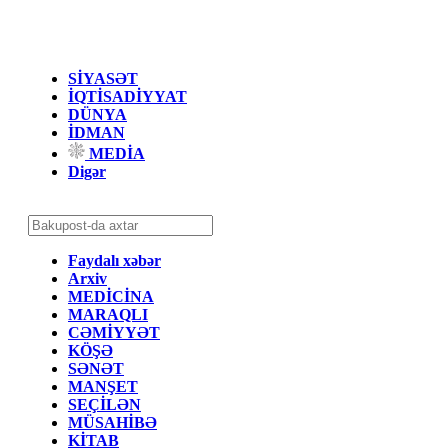
SİYASƏT
İQTİSADİYYAT
DÜNYA
İDMAN
MEDİA
Digər
Faydalı xəbər
Arxiv
MEDİCİNA
MARAQLI
CƏMİYYƏT
KÖŞƏ
SƏNƏT
MANŞET
SEÇİLƏN
MÜSAHİBƏ
KİTAB