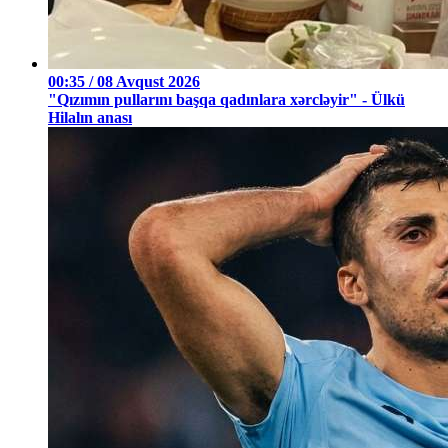
00:35 / 08 Avqust 2026
"Qızımın pullarını başqa qadınlara xərcləyir" - Ülkü
Hilalın anası