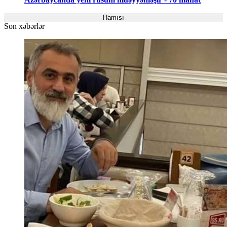
Hamısı
Son xəbərlər