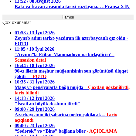
13:52 / 08 Avqust 2026
Bakı və İrəvan arasında tarixi razılaşma... - Fransa XİN
Hamısı
Çox oxunanlar
01:53 / 13 İyul 2026
Zeynəb adını tarixə yazdıran ilk azərbaycanlı qız oldu -
FOTO
11:05 / 10 İyul 2026
“Arzum”la Etibar Məmmədovu nə birləşdirir?
–
Sensasion detal
16:44 / 18 İyul 2026
90-cı illərin məşhur müğənnisinin son görüntüsü diqqət
çəkdi —
FOTO
10:35 / 31 İyul 2026
Maaş və pensiyalarla bağlı müjdə –
Çoxdan gözlənilirdi,
tarix bilindi
14:18 / 12 İyul 2026
"İsrail ən böyük dostunu itirdi"
09:00 / 29 İyul 2026
Azərbaycanın iki şəhərinə metro çəkiləcək –
Tarix
açıqlandı
09:00 / 23 İyul 2026
“Sədərək” və “Binə” bağlana bilər
- AÇIQLAMA