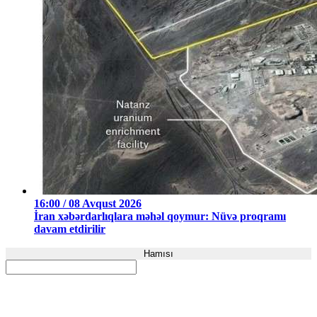
16:00 / 08 Avqust 2026
İran xəbərdarlıqlara məhəl qoymur: Nüvə proqramı
davam etdirilir
Hamısı