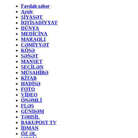
Faydalı xəbər
Arxiv
SİYASƏT
İQTİSADİYYAT
DÜNYA
MEDİCİNA
MARAQLI
CƏMİYYƏT
KÖŞƏ
SƏNƏT
MANŞET
SEÇİLƏN
MÜSAHİBƏ
KİTAB
HADİSƏ
FOTO
VİDEO
ÖNƏMLİ
FLƏŞ
GÜNDƏM
TƏHSİL
BAKUPOST TV
İDMAN
ÖZ ƏL