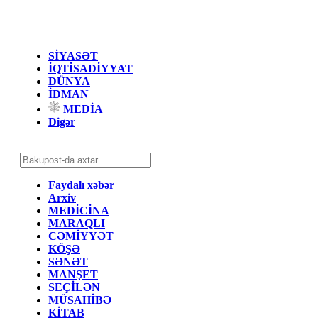
SİYASƏT
İQTİSADİYYAT
DÜNYA
İDMAN
MEDİA
Digər
Faydalı xəbər
Arxiv
MEDİCİNA
MARAQLI
CƏMİYYƏT
KÖŞƏ
SƏNƏT
MANŞET
SEÇİLƏN
MÜSAHİBƏ
KİTAB