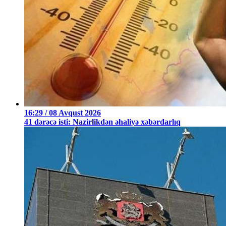
16:29 / 08 Avqust 2026
41 dərəcə isti: Nazirlikdən əhaliyə xəbərdarlıq