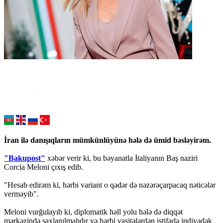
İran ilə danışıqların mümkünlüyünə hələ də ümid bəsləyirəm.
"Bakupost"
xəbər verir ki, bu bəyanatla İtaliyanın Baş naziri
Corcia Meloni çıxış edib.
"Hesab edirəm ki, hərbi variant o qədər də nəzərəçarpacaq nəticələr
verməyib".
Meloni vurğulayıb ki, diplomatik həll yolu hələ də diqqət
mərkəzində saxlanılmalıdır və hərbi vasitələrdən istifadə indiyədək