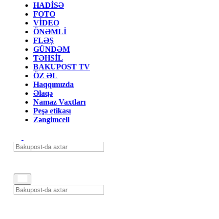
HADİSƏ
FOTO
VİDEO
ÖNƏMLİ
FLƏŞ
GÜNDƏM
TƏHSİL
BAKUPOST TV
ÖZ ƏL
Haqqımızda
Əlaqə
Namaz Vaxtları
Peşə etikası
Zəngimcell