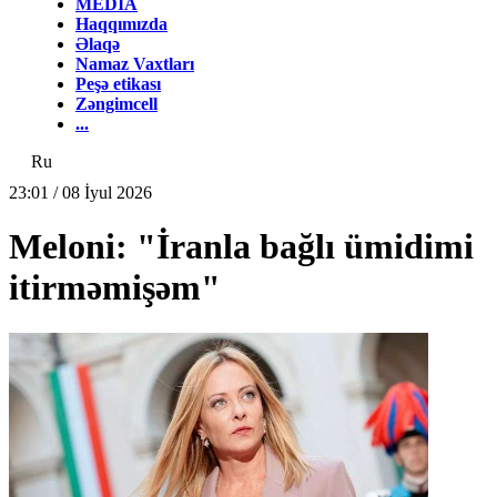
MEDİA
Haqqımızda
Əlaqə
Namaz Vaxtları
Peşə etikası
Zəngimcell
...
Ru
23:01 / 08 İyul 2026
Meloni: "İranla bağlı ümidimi
itirməmişəm"