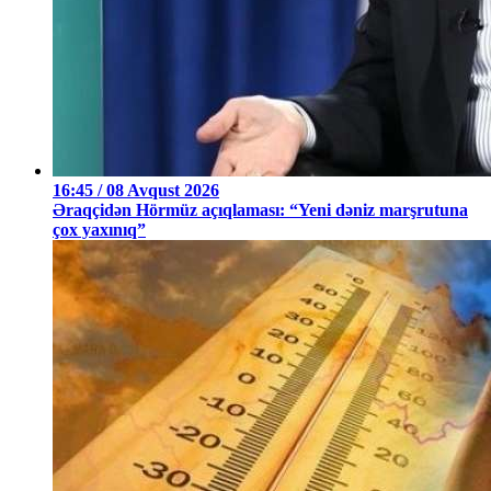
16:45 / 08 Avqust 2026
Əraqçidən Hörmüz açıqlaması: “Yeni dəniz marşrutuna
çox yaxınıq”