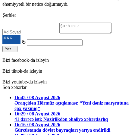
əhəmiyyətli bir nəticə doğurmayıb.
Şərhlər
↻
Yaz...
Bizi facebook-da izləyin
Bizi tiktok-da izləyin
Bizi youtube-da izləyin
Son xəbərlər
16:45 / 08 Avqust 2026
Əraqçidən Hörmüz açıqlaması: “Yeni dəniz marşrutuna
çox yaxınıq”
16:29 / 08 Avqust 2026
41 dərəcə isti: Nazirlikdən əhaliyə xəbərdarlıq
16:16 / 08 Avqust 2026
Gürcüstanda dövlət bayraqları yarıya endirildi