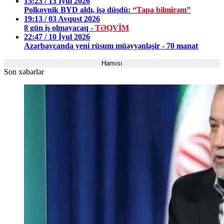
15:23 / 13 İyul 2026
Polkovnik BYD aldı, işə düşdü:
“Tapa bilmirəm”
19:13 / 03 Avqust 2026
8 gün iş olmayacaq -
TƏQVİM
22:47 / 10 İyul 2026
Azərbaycanda yeni rüsum müəyyənləşir - 70 manat
Hamısı
Son xəbərlər