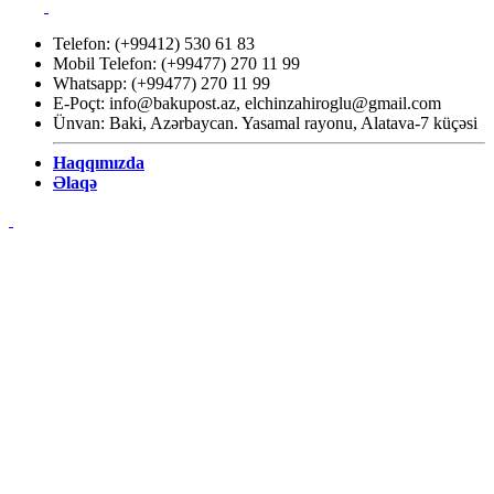
Telefon: (+99412) 530 61 83
Mobil Telefon: (+99477) 270 11 99
Whatsapp: (+99477) 270 11 99
E-Poçt:
info@bakupost.az
,
elchinzahiroglu@gmail.com
Ünvan: Baki, Azərbaycan. Yasamal rayonu, Alatava-7 küçəsi
Haqqımızda
Əlaqə