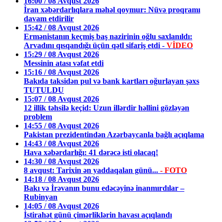
16:00 / 08 Avqust 2026
İran xəbərdarlıqlara məhəl qoymur: Nüvə proqramı
davam etdirilir
15:42 / 08 Avqust 2026
Ermənistanın keçmiş baş nazirinin oğlu saxlanıldı:
Arvadını qısqandığı üçün qətl sifariş etdi -
VİDEO
15:29 / 08 Avqust 2026
Messinin atası vəfat etdi
15:16 / 08 Avqust 2026
Bakıda taksidən pul və bank kartları oğurlayan şəxs
TUTULDU
15:07 / 08 Avqust 2026
12 illik təhsilə keçid: Uzun illərdir həllini gözləyən
problem
14:55 / 08 Avqust 2026
Pakistan prezidentindən Azərbaycanla bağlı açıqlama
14:43 / 08 Avqust 2026
Hava xəbərdarlığı: 41 dərəcə isti olacaq!
14:30 / 08 Avqust 2026
8 avqust: Tarixin ən yaddaqalan günü...
- FOTO
14:18 / 08 Avqust 2026
Bakı və İrəvanın bunu edəcəyinə inanmırdılar –
Rubinyan
14:05 / 08 Avqust 2026
İstirahət günü çimərliklərin havası açıqlandı