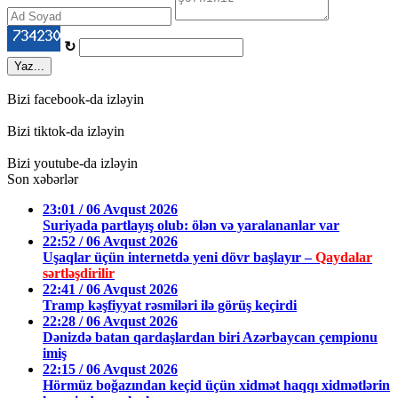
↻
Yaz...
Bizi facebook-da izləyin
Bizi tiktok-da izləyin
Bizi youtube-da izləyin
Son xəbərlər
23:01 / 06 Avqust 2026
Suriyada partlayış olub: ölən və yaralananlar var
22:52 / 06 Avqust 2026
Uşaqlar üçün internetdə yeni dövr başlayır –
Qaydalar
sərtləşdirilir
22:41 / 06 Avqust 2026
Tramp kəşfiyyat rəsmiləri ilə görüş keçirdi
22:28 / 06 Avqust 2026
Dənizdə batan qardaşlardan biri Azərbaycan çempionu
imiş
22:15 / 06 Avqust 2026
Hörmüz boğazından keçid üçün xidmət haqqı xidmətlərin