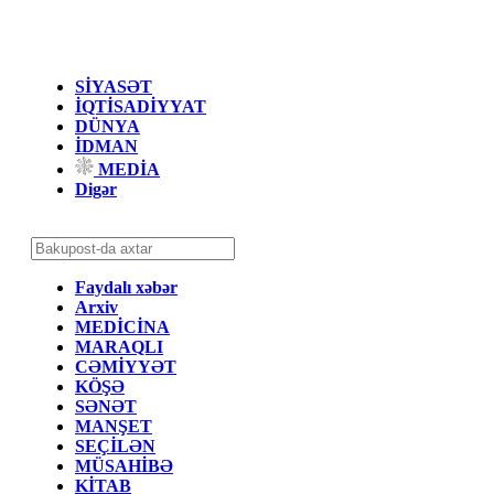
SİYASƏT
İQTİSADİYYAT
DÜNYA
İDMAN
MEDİA
Digər
Faydalı xəbər
Arxiv
MEDİCİNA
MARAQLI
CƏMİYYƏT
KÖŞƏ
SƏNƏT
MANŞET
SEÇİLƏN
MÜSAHİBƏ
KİTAB