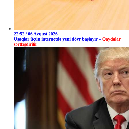
22:52 / 06 Avqust 2026
Uşaqlar üçün internetdə yeni dövr başlayır –
Qaydalar
sərtləşdirilir