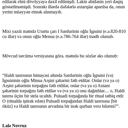
edilərək elmi dövriyyəyə daxil edilmişdi. Lakin abidənin yeri dəqiq
göstərilməmişdi. Sonrakı illərdə dəfələrlə axtarışlar aparılsa da, onun
yerini müəyyən etmək alınmayıb.
Mixi yazılı mətndə Urartu çarı I Sardurinin oğlu İşpuini (e.ə.820-810
cu illər) və onun oğlu Menua (e.ə.786-764 illər) mədh olunub.
Mövcud tərcümə versiyasına görə, mətndə bu sözlər əks olunub:
“Haldi tanrısının himayəsi altında Sardurinin oğlu İşpuini (və)
İşpuininin oğlu Minua Arşini şəhərini fəth etdilər. Onlar (və ya o)
Arşini şəhərinin torpağını fəth etdilər, onlar (və ya o) Aniani
şəhərinin torpağını fəth etdilər və (və ya o) onu dağıtdılar.... o, Haldi
tanrısı üçün bir stela ucaltdı. Puluadi torpağında bir ritual tətbiq etdi:
O (ritualda iştirak edən) Puluadi torpağından Haldi tanrısına [bir
öküz] və Haldi tanrısının arvadına bir inək qurban verə bilərmi?”.
Lalə Novruz