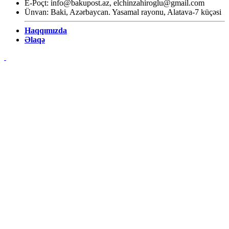
E-Poçt:
info@bakupost.az
,
elchinzahiroglu@gmail.com
Ünvan: Baki, Azərbaycan. Yasamal rayonu, Alatava-7 küçəsi
Haqqımızda
Əlaqə