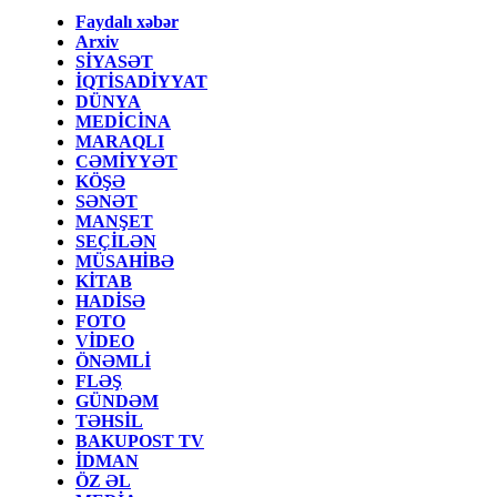
Faydalı xəbər
Arxiv
SİYASƏT
İQTİSADİYYAT
DÜNYA
MEDİCİNA
MARAQLI
CƏMİYYƏT
KÖŞƏ
SƏNƏT
MANŞET
SEÇİLƏN
MÜSAHİBƏ
KİTAB
HADİSƏ
FOTO
VİDEO
ÖNƏMLİ
FLƏŞ
GÜNDƏM
TƏHSİL
BAKUPOST TV
İDMAN
ÖZ ƏL