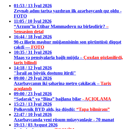
01:53 / 13 İyul 2026
Zeynəb adını tarixə yazdıran ilk azərbaycanlı qız oldu -
FOTO
11:05 / 10 İyul 2026
“Arzum”la Etibar Məmmədovu nə birləşdirir?
–
Sensasion detal
16:44 / 18 İyul 2026
90-cı illərin məşhur müğənnisinin son görüntüsü diqqət
çəkdi —
FOTO
10:35 / 31 İyul 2026
Maaş və pensiyalarla bağlı müjdə –
Çoxdan gözlənilirdi,
tarix bilindi
14:18 / 12 İyul 2026
"İsrail ən böyük dostunu itirdi"
09:00 / 29 İyul 2026
Azərbaycanın iki şəhərinə metro çəkiləcək –
Tarix
açıqlandı
09:00 / 23 İyul 2026
“Sədərək” və “Binə” bağlana bilər
- AÇIQLAMA
15:23 / 13 İyul 2026
Polkovnik BYD aldı, işə düşdü:
“Tapa bilmirəm”
22:47 / 10 İyul 2026
Azərbaycanda yeni rüsum müəyyənləşir - 70 manat
19:13 / 03 Avqust 2026