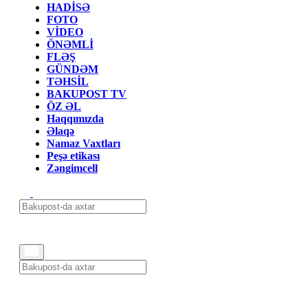
HADİSƏ
FOTO
VİDEO
ÖNƏMLİ
FLƏŞ
GÜNDƏM
TƏHSİL
BAKUPOST TV
ÖZ ƏL
Haqqımızda
Əlaqə
Namaz Vaxtları
Peşə etikası
Zəngimcell