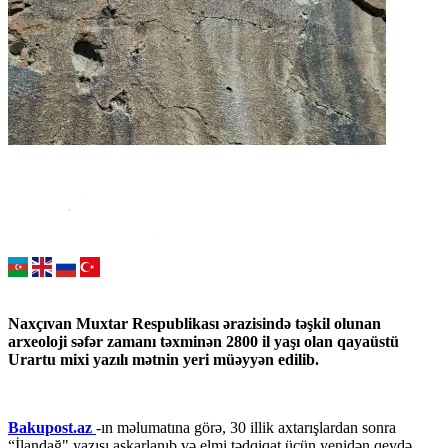
Naxçıvan Muxtar Respublikası ərazisində təşkil olunan
arxeoloji səfər zamanı təxminən 2800 il yaşı olan qayaüstü
Urartu mixi yazılı mətnin yeri müəyyən edilib.
Bakupost.az
-ın məlumatına görə, 30 illik axtarışlardan sonra
“İlandağ" yazısı aşkarlanıb və elmi tədqiqat üçün yenidən qeydə