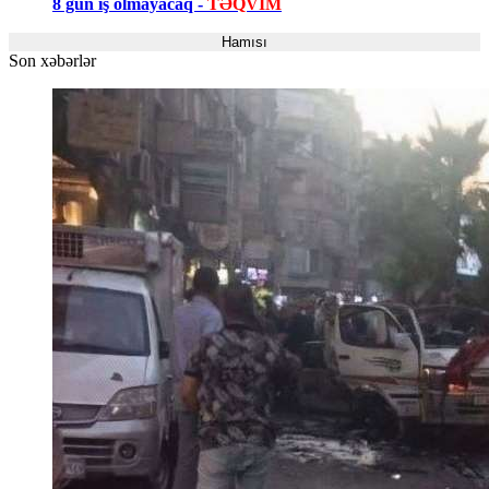
8 gün iş olmayacaq -
TƏQVİM
Hamısı
Son xəbərlər