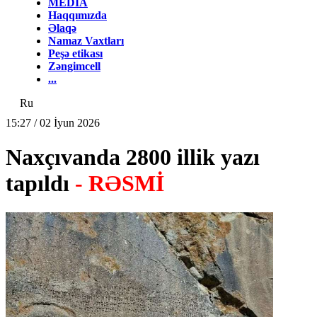
MEDİA
Haqqımızda
Əlaqə
Namaz Vaxtları
Peşə etikası
Zəngimcell
...
Ru
15:27 / 02 İyun 2026
Naxçıvanda 2800 illik yazı
tapıldı
- RƏSMİ