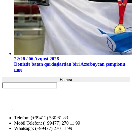
22:28 / 06 Avqust 2026
Dənizdə batan qardaşlardan biri Azərbaycan çempionu
imiş
Hamısı
Telefon: (+99412) 530 61 83
Mobil Telefon: (+99477) 270 11 99
Whatsapp: (+99477) 270 11 99