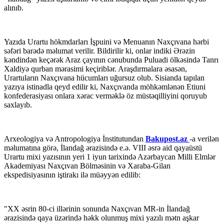
alınıb.
Yazıda Urartu hökmdarları İşpuini və Menuanın Naxçıvana hərbi
səfəri barədə məlumat verilir. Bildirilir ki, onlar indiki Ərəzin
kəndindən keçərək Araz çayının cənubunda Puluadi ölkəsində Tanrı
Xaldiyə qurban mərasimi keçiriblər. Araşdırmalara əsasən,
Urartuların Naxçıvana hücumları uğursuz olub. Sisianda tapılan
yazıya istinadla qeyd edilir ki, Naxçıvanda möhkəmlənən Etiuni
konfederasiyası onlara xərac verməklə öz müstəqilliyini qoruyub
saxlayıb.
Arxeologiya və Antropologiya İnstitutundan
Bakupost.az
-a verilən
məlumatına görə, İlandağ ərazisində e.ə. VIII əsrə aid qayaüstü
Urartu mixi yazısının yeri 1 iyun tarixində Azərbaycan Milli Elmlər
Akademiyası Naxçıvan Bölməsinin və Xaraba-Gilan
ekspedisiyasının iştirakı ilə müəyyən edilib:
"XX əsrin 80-ci illərinin sonunda Naxçıvan MR-in İlandağ
ərazisində qaya üzərində həkk olunmuş mixi yazılı mətn aşkar