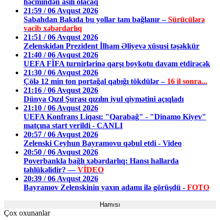
həcmindən asılı olacaq
21:59 / 06 Avqust 2026
Sabahdan Bakıda bu yollar tam bağlanır –
Sürücülərə
vacib xəbərdarlıq
21:51 / 06 Avqust 2026
Zelenskidən Prezident İlham Əliyevə xüsusi təşəkkür
21:40 / 06 Avqust 2026
UEFA FİFA turnirlərinə qarşı boykotu davam etdirəcək
21:30 / 06 Avqust 2026
Çölə 12 min ton portağal qabığı tökdülər –
16 il sonra...
21:16 / 06 Avqust 2026
Dünya Qızıl Şurası qızılın iyul qiymətini açıqladı
21:10 / 06 Avqust 2026
UEFA Konfrans Liqası: "Qarabağ" - "Dinamo Kiyev"
matçına start verildi - CANLI
20:57 / 06 Avqust 2026
Zelenski Ceyhun Bayramovu qəbul etdi - Video
20:50 / 06 Avqust 2026
Poverbankla bağlı xəbərdarlıq: Hansı hallarda
təhlükəlidir? —
VİDEO
20:39 / 06 Avqust 2026
Bayramov Zelenskinin yaxın adamı ilə görüşdü -
FOTO
Hamısı
Çox oxunanlar