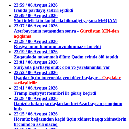
23:59 / 06 Avqust 2026
İranda partlayış səsləri eşidildi
23:49 / 06 Avqust 2026
Süni intellektin təqlid edə bilmədiyi yeganə MƏQAM
23:37 / 06 Avqust 2026
Azərbaycanın notasından sonra -
Gürcüstan XİN-dən
açıqlama
23:28 / 06 Avqust 2026
Rusiya onun fondunu arzuolunmaz elan etdi
23:19 / 06 Avqust 2026
Zaqatalada müəmmalı ölüm: Qadın evində ölü tapıldı
23:01 / 06 Avqust 2026
Suriyada partlayış olub: ölən və yaralananlar var
22:52 / 06 Avqust 2026
Uşaqlar üçün internetdə yeni dövr başlayır –
Qaydalar
sərtləşdirilir
22:41 / 06 Avqust 2026
Tramp kəşfiyyat rəsmiləri ilə görüş keçirdi
22:28 / 06 Avqust 2026
Dənizdə batan qardaşlardan biri Azərbaycan çempionu
imiş
22:15 / 06 Avqust 2026
Hörmüz boğazından keçid üçün xidmət haqqı xidmətlərin
həcmindən asılı olacaq