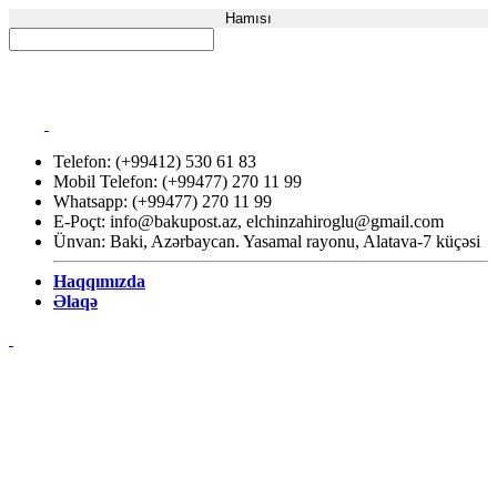
Hamısı
Telefon: (+99412) 530 61 83
Mobil Telefon: (+99477) 270 11 99
Whatsapp: (+99477) 270 11 99
E-Poçt:
info@bakupost.az
,
elchinzahiroglu@gmail.com
Ünvan: Baki, Azərbaycan. Yasamal rayonu, Alatava-7 küçəsi
Haqqımızda
Əlaqə