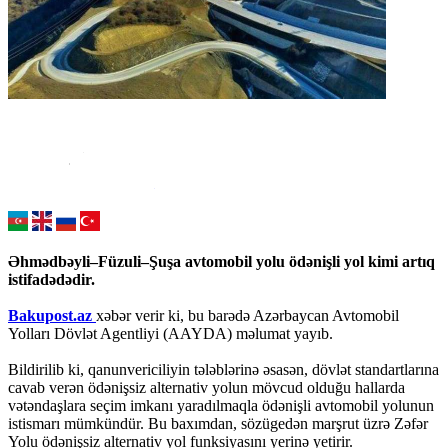
Əhmədbəyli–Füzuli–Şuşa avtomobil yolu ödənişli yol kimi artıq
istifadədədir.
Bakupost.az
xəbər verir ki, bu barədə Azərbaycan Avtomobil
Yolları Dövlət Agentliyi (AAYDA) məlumat yayıb.
Bildirilib ki, qanunvericiliyin tələblərinə əsasən, dövlət standartlarına
cavab verən ödənişsiz alternativ yolun mövcud olduğu hallarda
vətəndaşlara seçim imkanı yaradılmaqla ödənişli avtomobil yolunun
istismarı mümkündür. Bu baxımdan, sözügedən marşrut üzrə Zəfər
Yolu ödənişsiz alternativ yol funksiyasını yerinə yetirir.