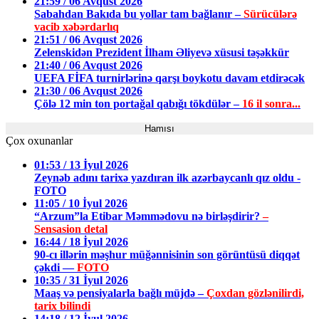
21:59 / 06 Avqust 2026
Sabahdan Bakıda bu yollar tam bağlanır –
Sürücülərə
vacib xəbərdarlıq
21:51 / 06 Avqust 2026
Zelenskidən Prezident İlham Əliyevə xüsusi təşəkkür
21:40 / 06 Avqust 2026
UEFA FİFA turnirlərinə qarşı boykotu davam etdirəcək
21:30 / 06 Avqust 2026
Çölə 12 min ton portağal qabığı tökdülər –
16 il sonra...
Hamısı
Çox oxunanlar
01:53 / 13 İyul 2026
Zeynəb adını tarixə yazdıran ilk azərbaycanlı qız oldu -
FOTO
11:05 / 10 İyul 2026
“Arzum”la Etibar Məmmədovu nə birləşdirir?
–
Sensasion detal
16:44 / 18 İyul 2026
90-cı illərin məşhur müğənnisinin son görüntüsü diqqət
çəkdi —
FOTO
10:35 / 31 İyul 2026
Maaş və pensiyalarla bağlı müjdə –
Çoxdan gözlənilirdi,
tarix bilindi
14:18 / 12 İyul 2026