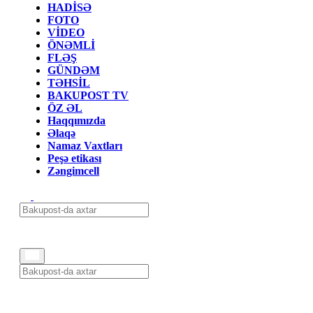
HADİSƏ
FOTO
VİDEO
ÖNƏMLİ
FLƏŞ
GÜNDƏM
TƏHSİL
BAKUPOST TV
ÖZ ƏL
Haqqımızda
Əlaqə
Namaz Vaxtları
Peşə etikası
Zəngimcell