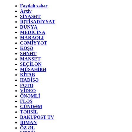
Faydalı xəbər
Arxiv
SİYASƏT
İQTİSADİYYAT
DÜNYA
MEDİCİNA
MARAQLI
CƏMİYYƏT
KÖŞƏ
SƏNƏT
MANŞET
SEÇİLƏN
MÜSAHİBƏ
KİTAB
HADİSƏ
FOTO
VİDEO
ÖNƏMLİ
FLƏŞ
GÜNDƏM
TƏHSİL
BAKUPOST TV
İDMAN
ÖZ ƏL