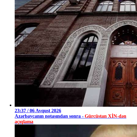
23:37 / 06 Avqust 2026
Azərbaycanın notasından sonra -
Gürcüstan XİN-dən
açıqlama