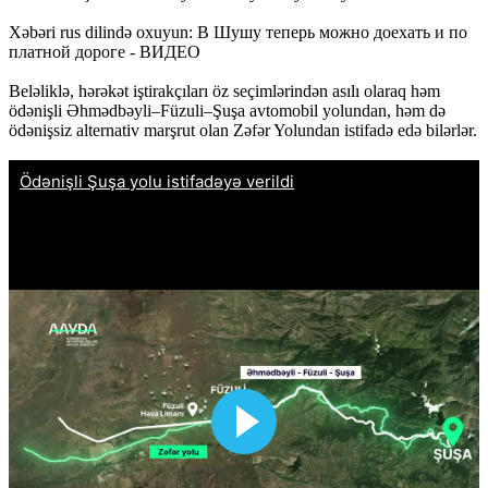
Xəbəri rus dilində oxuyun: В Шушу теперь можно доехать и по
платной дороге - ВИДЕО
Beləliklə, hərəkət iştirakçıları öz seçimlərindən asılı olaraq həm
ödənişli Əhmədbəyli–Füzuli–Şuşa avtomobil yolundan, həm də
ödənişsiz alternativ marşrut olan Zəfər Yolundan istifadə edə bilərlər.