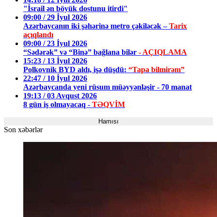
"İsrail ən böyük dostunu itirdi"
09:00 / 29 İyul 2026
Azərbaycanın iki şəhərinə metro çəkiləcək –
Tarix
açıqlandı
09:00 / 23 İyul 2026
“Sədərək” və “Binə” bağlana bilər
- AÇIQLAMA
15:23 / 13 İyul 2026
Polkovnik BYD aldı, işə düşdü:
“Tapa bilmirəm”
22:47 / 10 İyul 2026
Azərbaycanda yeni rüsum müəyyənləşir - 70 manat
19:13 / 03 Avqust 2026
8 gün iş olmayacaq -
TƏQVİM
Hamısı
Son xəbərlər