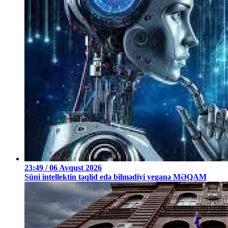
23:49 / 06 Avqust 2026
Süni intellektin təqlid edə bilmədiyi yeganə MƏQAM