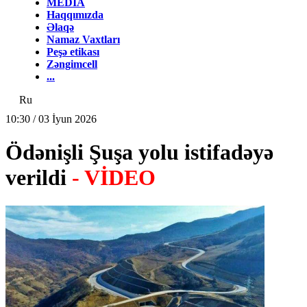
MEDİA
Haqqımızda
Əlaqə
Namaz Vaxtları
Peşə etikası
Zəngimcell
...
Ru
10:30 / 03 İyun 2026
Ödənişli Şuşa yolu istifadəyə
verildi
- VİDEO