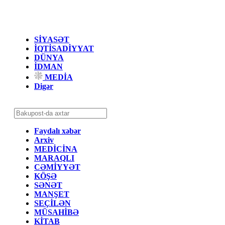
SİYASƏT
İQTİSADİYYAT
DÜNYA
İDMAN
MEDİA
Digər
Faydalı xəbər
Arxiv
MEDİCİNA
MARAQLI
CƏMİYYƏT
KÖŞƏ
SƏNƏT
MANŞET
SEÇİLƏN
MÜSAHİBƏ
KİTAB