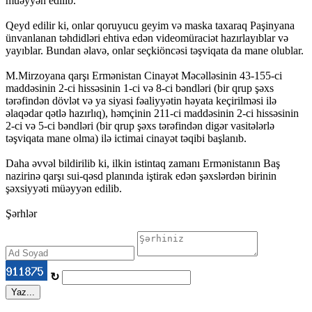
müəyyən edilib.
Qeyd edilir ki, onlar qoruyucu geyim və maska ​​taxaraq Paşinyana
ünvanlanan təhdidləri ehtiva edən videomüraciət hazırlayıblar və
yayıblar. Bundan əlavə, onlar seçkiöncəsi təşviqata da mane olublar.
M.Mirzoyana qarşı Ermənistan Cinayət Məcəlləsinin 43-155-ci
maddəsinin 2-ci hissəsinin 1-ci və 8-ci bəndləri (bir qrup şəxs
tərəfindən dövlət və ya siyasi fəaliyyətin həyata keçirilməsi ilə
əlaqədar qətlə hazırlıq), həmçinin 211-ci maddəsinin 2-ci hissəsinin
2-ci və 5-ci bəndləri (bir qrup şəxs tərəfindən digər vasitələrlə
təşviqata mane olma) ilə ictimai cinayət təqibi başlanıb.
Daha əvvəl bildirilib ki, ilkin istintaq zamanı Ermənistanın Baş
nazirinə qarşı sui-qəsd planında iştirak edən şəxslərdən birinin
şəxsiyyəti müəyyən edilib.
Şərhlər
↻
Yaz...