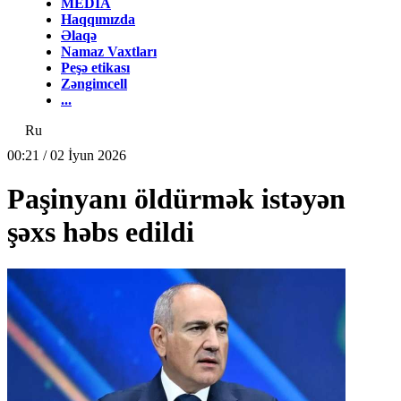
MEDİA
Haqqımızda
Əlaqə
Namaz Vaxtları
Peşə etikası
Zəngimcell
...
Ru
00:21 / 02 İyun 2026
Paşinyanı öldürmək istəyən
şəxs həbs edildi