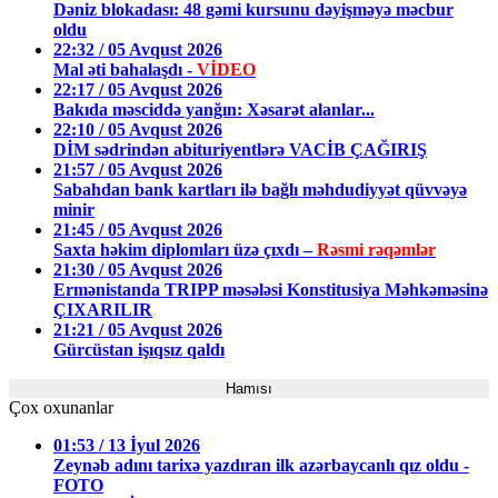
Dəniz blokadası: 48 gəmi kursunu dəyişməyə məcbur
oldu
22:32 / 05 Avqust 2026
Mal əti bahalaşdı -
VİDEO
22:17 / 05 Avqust 2026
Bakıda məsciddə yanğın: Xəsarət alanlar...
22:10 / 05 Avqust 2026
DİM sədrindən abituriyentlərə VACİB ÇAĞIRIŞ
21:57 / 05 Avqust 2026
Sabahdan bank kartları ilə bağlı məhdudiyyət qüvvəyə
minir
21:45 / 05 Avqust 2026
Saxta həkim diplomları üzə çıxdı –
Rəsmi rəqəmlər
21:30 / 05 Avqust 2026
Ermənistanda TRIPP məsələsi Konstitusiya Məhkəməsinə
ÇIXARILIR
21:21 / 05 Avqust 2026
Gürcüstan işıqsız qaldı
Hamısı
Çox oxunanlar
01:53 / 13 İyul 2026
Zeynəb adını tarixə yazdıran ilk azərbaycanlı qız oldu -
FOTO