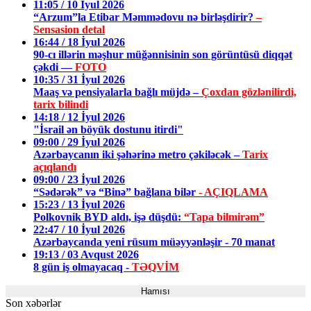
11:05 / 10 İyul 2026
“Arzum”la Etibar Məmmədovu nə birləşdirir?
–
Sensasion detal
16:44 / 18 İyul 2026
90-cı illərin məşhur müğənnisinin son görüntüsü diqqət
çəkdi —
FOTO
10:35 / 31 İyul 2026
Maaş və pensiyalarla bağlı müjdə –
Çoxdan gözlənilirdi,
tarix bilindi
14:18 / 12 İyul 2026
"İsrail ən böyük dostunu itirdi"
09:00 / 29 İyul 2026
Azərbaycanın iki şəhərinə metro çəkiləcək –
Tarix
açıqlandı
09:00 / 23 İyul 2026
“Sədərək” və “Binə” bağlana bilər
- AÇIQLAMA
15:23 / 13 İyul 2026
Polkovnik BYD aldı, işə düşdü:
“Tapa bilmirəm”
22:47 / 10 İyul 2026
Azərbaycanda yeni rüsum müəyyənləşir - 70 manat
19:13 / 03 Avqust 2026
8 gün iş olmayacaq -
TƏQVİM
Hamısı
Son xəbərlər