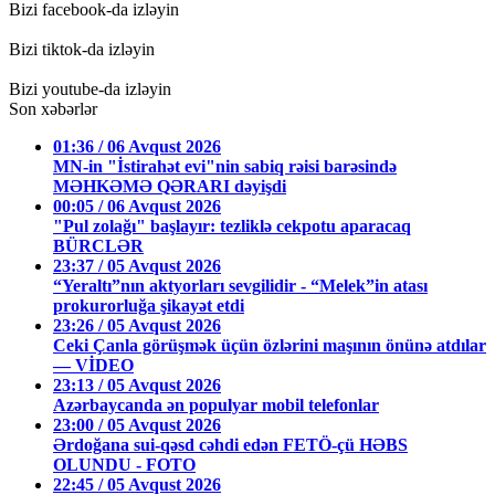
Bizi facebook-da izləyin
Bizi tiktok-da izləyin
Bizi youtube-da izləyin
Son xəbərlər
01:36 / 06 Avqust 2026
MN-in "İstirahət evi"nin sabiq rəisi barəsində
MƏHKƏMƏ QƏRARI dəyişdi
00:05 / 06 Avqust 2026
"Pul zolağı" başlayır: tezliklə cekpotu aparacaq
BÜRCLƏR
23:37 / 05 Avqust 2026
“Yeraltı”nın aktyorları sevgilidir - “Melek”in atası
prokurorluğa şikayət etdi
23:26 / 05 Avqust 2026
Ceki Çanla görüşmək üçün özlərini maşının önünə atdılar
— VİDEO
23:13 / 05 Avqust 2026
Azərbaycanda ən populyar mobil telefonlar
23:00 / 05 Avqust 2026
Ərdoğana sui-qəsd cəhdi edən FETÖ-çü HƏBS
OLUNDU - FOTO
22:45 / 05 Avqust 2026