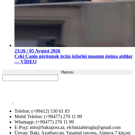
23:26 / 05 Avqust 2026
Ceki Çanla görüşmək üçün özlərini maşının önünə atdılar
— VİDEO
Hamısı
Telefon: (+99412) 530 61 83
Mobil Telefon: (+99477) 270 11 99
Whatsapp: (+99477) 270 11 99
E-Poçt:
info@bakupost.az
,
elchinzahiroglu@gmail.com
Ünvan: Baki, Azərbaycan. Yasamal rayonu, Alatava-7 küçəsi