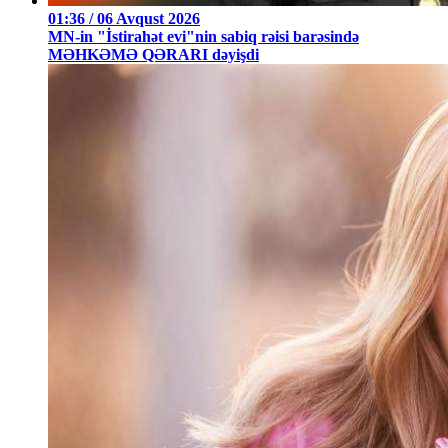
01:36 / 06 Avqust 2026
MN-in "İstirahət evi"nin sabiq rəisi barəsində
MƏHKƏMƏ QƏRARI dəyişdi