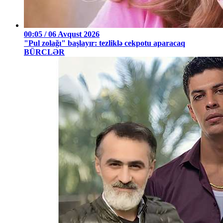
00:05 / 06 Avqust 2026
"Pul zolağı" başlayır: tezliklə cekpotu aparacaq
BÜRCLƏR