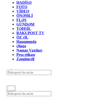
HADİSƏ
FOTO
VİDEO
ÖNƏMLİ
FLƏŞ
GÜNDƏM
TƏHSİL
BAKUPOST TV
ÖZ ƏL
Haqqımızda
Əlaqə
Namaz Vaxtları
Peşə etikası
Zəngimcell