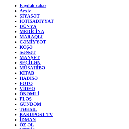
Faydalı xəbər
Arxiv
SİYASƏT
İQTİSADİYYAT
DÜNYA
MEDİCİNA
MARAQLI
CƏMİYYƏT
KÖŞƏ
SƏNƏT
MANŞET
SEÇİLƏN
MÜSAHİBƏ
KİTAB
HADİSƏ
FOTO
VİDEO
ÖNƏMLİ
FLƏŞ
GÜNDƏM
TƏHSİL
BAKUPOST TV
İDMAN
ÖZ ƏL