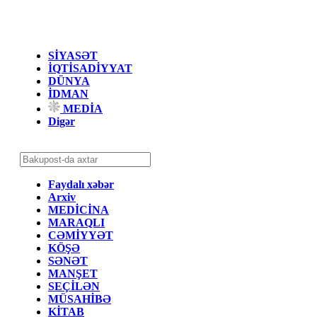
SİYASƏT
İQTİSADİYYAT
DÜNYA
İDMAN
MEDİA
Digər
Faydalı xəbər
Arxiv
MEDİCİNA
MARAQLI
CƏMİYYƏT
KÖŞƏ
SƏNƏT
MANŞET
SEÇİLƏN
MÜSAHİBƏ
KİTAB