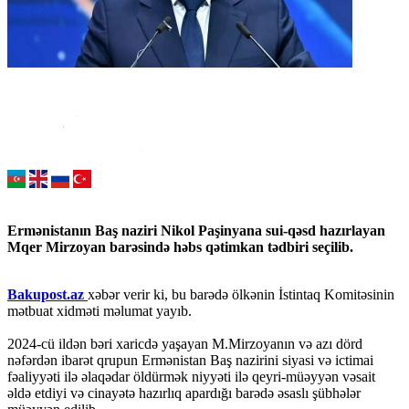
Ermənistanın Baş naziri Nikol Paşinyana sui-qəsd hazırlayan
Mqer Mirzoyan barəsində həbs qətimkan tədbiri seçilib.
Bakupost.az
xəbər verir ki, bu barədə ölkənin İstintaq Komitəsinin
mətbuat xidməti məlumat yayıb.
2024-cü ildən bəri xaricdə yaşayan M.Mirzoyanın və azı dörd
nəfərdən ibarət qrupun Ermənistan Baş nazirini siyasi və ictimai
fəaliyyəti ilə əlaqədar öldürmək niyyəti ilə qeyri-müəyyən vəsait
əldə etdiyi və cinayətə hazırlıq apardığı barədə əsaslı şübhələr