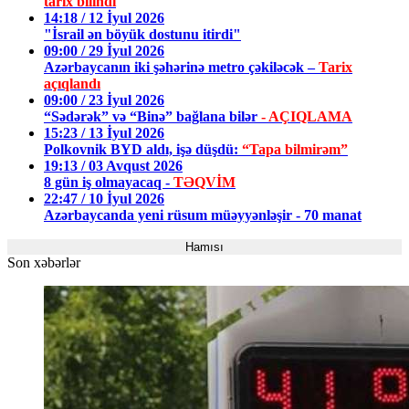
tarix bilindi
14:18 / 12 İyul 2026
"İsrail ən böyük dostunu itirdi"
09:00 / 29 İyul 2026
Azərbaycanın iki şəhərinə metro çəkiləcək –
Tarix
açıqlandı
09:00 / 23 İyul 2026
“Sədərək” və “Binə” bağlana bilər
- AÇIQLAMA
15:23 / 13 İyul 2026
Polkovnik BYD aldı, işə düşdü:
“Tapa bilmirəm”
19:13 / 03 Avqust 2026
8 gün iş olmayacaq -
TƏQVİM
22:47 / 10 İyul 2026
Azərbaycanda yeni rüsum müəyyənləşir - 70 manat
Hamısı
Son xəbərlər