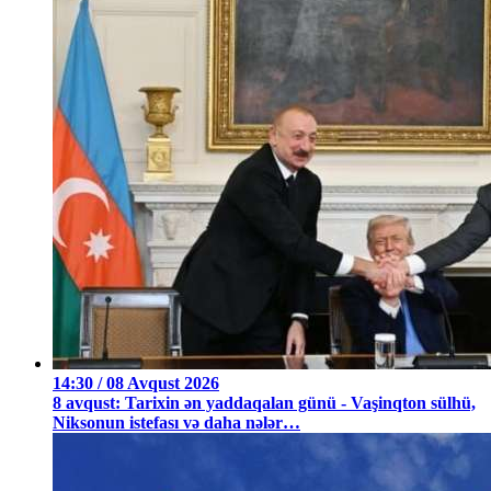
14:30 / 08 Avqust 2026
8 avqust: Tarixin ən yaddaqalan günü - Vaşinqton sülhü,
Niksonun istefası və daha nələr…