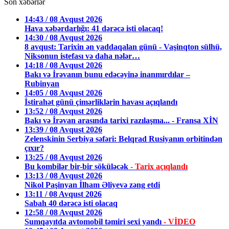
Son xəbərlər
14:43 / 08 Avqust 2026
Hava xəbərdarlığı: 41 dərəcə isti olacaq!
14:30 / 08 Avqust 2026
8 avqust: Tarixin ən yaddaqalan günü - Vaşinqton sülhü,
Niksonun istefası və daha nələr…
14:18 / 08 Avqust 2026
Bakı və İrəvanın bunu edəcəyinə inanmırdılar –
Rubinyan
14:05 / 08 Avqust 2026
İstirahət günü çimərliklərin havası açıqlandı
13:52 / 08 Avqust 2026
Bakı və İrəvan arasında tarixi razılaşma... - Fransa XİN
13:39 / 08 Avqust 2026
Zelenskinin Serbiya səfəri: Belqrad Rusiyanın orbitindən
çıxır?
13:25 / 08 Avqust 2026
Bu kombilər bir-bir söküləcək
- Tarix açıqlandı
13:13 / 08 Avqust 2026
Nikol Paşinyan İlham Əliyevə zəng etdi
13:11 / 08 Avqust 2026
Sabah 40 dərəcə isti olacaq
12:58 / 08 Avqust 2026
Sumqayıtda avtomobil təmiri sexi yandı
- VİDEO