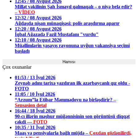
12:45 / 08 Avqust 2026
Millət vəkilinin Şah İsmayıl qalmaqalı – o niyə belə edir?
– VİDEO
12:32 / 08 Avqust 2026
Ağdaşda nişan münaqişəsi: polis araşdırma aparır
12:20 / 08 Avqust 2026
İqbal Ağazadə Fazil Mustafanı "vurdu"
12:10 / 08 Avqust 2026
Müəllimlərin yaşayış rayonuna uyğun vakansiya seçimi
başladı
Hamısı
Çox oxunanlar
01:53 / 13 İyul 2026
Zeynəb adını tarixə yazdıran ilk azərbaycanlı qız oldu -
FOTO
11:05 / 10 İyul 2026
“Arzum”la Etibar Məmmədovu nə birləşdirir?
–
Sensasion detal
16:44 / 18 İyul 2026
90-cı illərin məşhur müğənnisinin son görüntüsü diqqət
çəkdi —
FOTO
10:35 / 31 İyul 2026
Maaş və pensiyalarla bağlı müjdə –
Çoxdan gözlənilirdi,