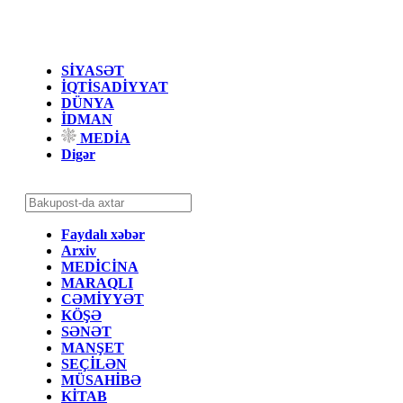
SİYASƏT
İQTİSADİYYAT
DÜNYA
İDMAN
MEDİA
Digər
Faydalı xəbər
Arxiv
MEDİCİNA
MARAQLI
CƏMİYYƏT
KÖŞƏ
SƏNƏT
MANŞET
SEÇİLƏN
MÜSAHİBƏ
KİTAB