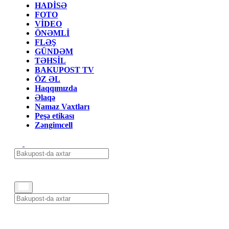
HADİSƏ
FOTO
VİDEO
ÖNƏMLİ
FLƏŞ
GÜNDƏM
TƏHSİL
BAKUPOST TV
ÖZ ƏL
Haqqımızda
Əlaqə
Namaz Vaxtları
Peşə etikası
Zəngimcell