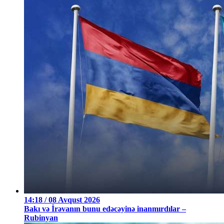
14:18 / 08 Avqust 2026
Bakı və İrəvanın bunu edəcəyinə inanmırdılar –
Rubinyan