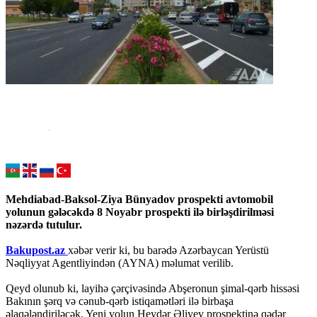
Mehdiabad-Baksol-Ziya Bünyadov prospekti avtomobil
yolunun gələcəkdə 8 Noyabr prospekti ilə birləşdirilməsi
nəzərdə tutulur.
Bakupost.az
xəbər verir ki, bu barədə Azərbaycan Yerüstü
Nəqliyyat Agentliyindən (AYNA) məlumat verilib.
Qeyd olunub ki, layihə çərçivəsində Abşeronun şimal-qərb hissəsi
Bakının şərq və cənub-qərb istiqamətləri ilə birbaşa
əlaqələndiriləcək. Yeni yolun Heydər Əliyev prospektinə qədər