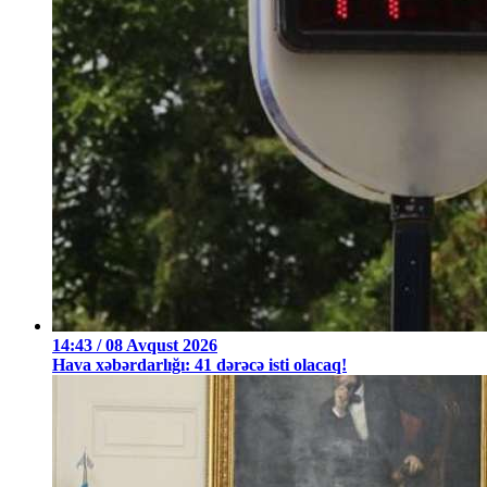
14:43 / 08 Avqust 2026
Hava xəbərdarlığı: 41 dərəcə isti olacaq!