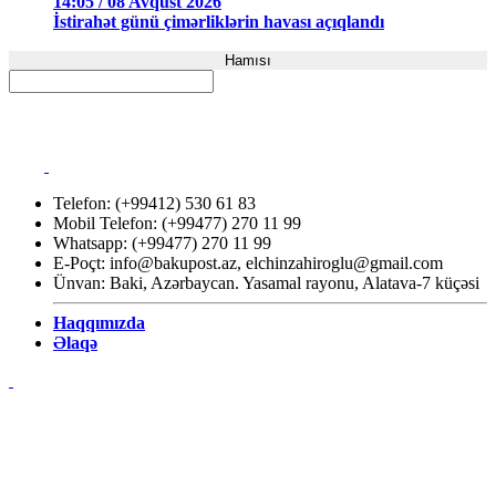
14:05 / 08 Avqust 2026
İstirahət günü çimərliklərin havası açıqlandı
Hamısı
Telefon: (+99412) 530 61 83
Mobil Telefon: (+99477) 270 11 99
Whatsapp: (+99477) 270 11 99
E-Poçt:
info@bakupost.az
,
elchinzahiroglu@gmail.com
Ünvan: Baki, Azərbaycan. Yasamal rayonu, Alatava-7 küçəsi
Haqqımızda
Əlaqə