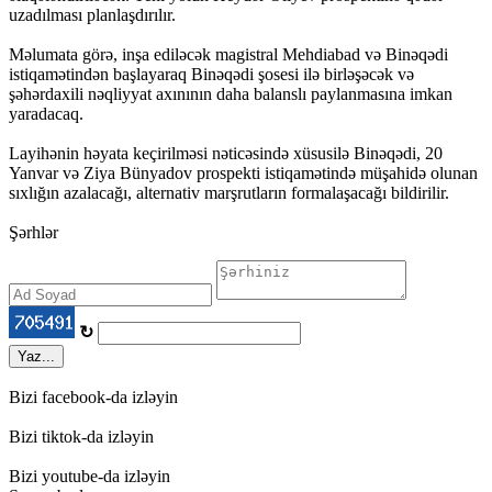
uzadılması planlaşdırılır.
Məlumata görə, inşa ediləcək magistral Mehdiabad və Binəqədi
istiqamətindən başlayaraq Binəqədi şosesi ilə birləşəcək və
şəhərdaxili nəqliyyat axınının daha balanslı paylanmasına imkan
yaradacaq.
Layihənin həyata keçirilməsi nəticəsində xüsusilə Binəqədi, 20
Yanvar və Ziya Bünyadov prospekti istiqamətində müşahidə olunan
sıxlığın azalacağı, alternativ marşrutların formalaşacağı bildirilir.
Şərhlər
↻
Yaz...
Bizi facebook-da izləyin
Bizi tiktok-da izləyin
Bizi youtube-da izləyin