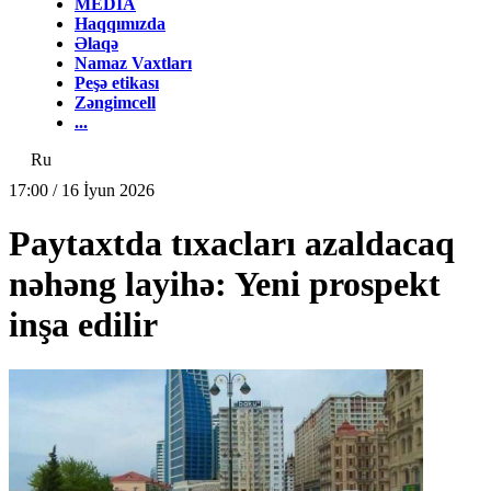
MEDİA
Haqqımızda
Əlaqə
Namaz Vaxtları
Peşə etikası
Zəngimcell
...
Ru
17:00 / 16 İyun 2026
Paytaxtda tıxacları azaldacaq
nəhəng layihə: Yeni prospekt
inşa edilir