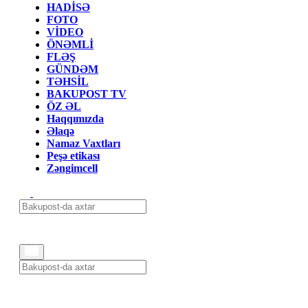
HADİSƏ
FOTO
VİDEO
ÖNƏMLİ
FLƏŞ
GÜNDƏM
TƏHSİL
BAKUPOST TV
ÖZ ƏL
Haqqımızda
Əlaqə
Namaz Vaxtları
Peşə etikası
Zəngimcell