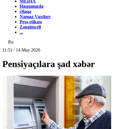
MEDİA
Haqqımızda
Əlaqə
Namaz Vaxtları
Peşə etikası
Zəngimcell
...
Ru
11:51 / 14 May 2026
Pensiyaçılara şad xəbər