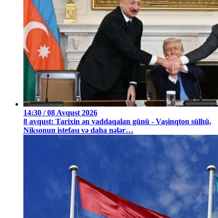
14:30 / 08 Avqust 2026
8 avqust: Tarixin ən yaddaqalan günü - Vaşinqton sülhü,
Niksonun istefası və daha nələr…