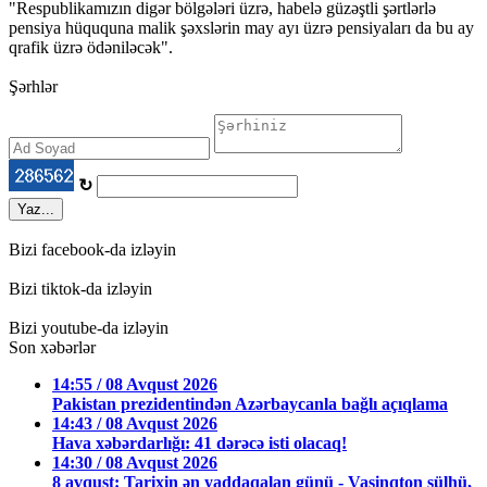
"Respublikamızın digər bölgələri üzrə, habelə güzəştli şərtlərlə
pensiya hüququna malik şəxslərin may ayı üzrə pensiyaları da bu ay
qrafik üzrə ödəniləcək".
Şərhlər
↻
Yaz...
Bizi facebook-da izləyin
Bizi tiktok-da izləyin
Bizi youtube-da izləyin
Son xəbərlər
14:55 / 08 Avqust 2026
Pakistan prezidentindən Azərbaycanla bağlı açıqlama
14:43 / 08 Avqust 2026
Hava xəbərdarlığı: 41 dərəcə isti olacaq!
14:30 / 08 Avqust 2026
8 avqust: Tarixin ən yaddaqalan günü - Vaşinqton sülhü,