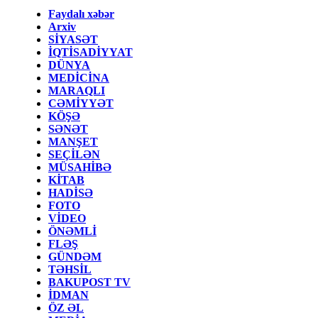
Faydalı xəbər
Arxiv
SİYASƏT
İQTİSADİYYAT
DÜNYA
MEDİCİNA
MARAQLI
CƏMİYYƏT
KÖŞƏ
SƏNƏT
MANŞET
SEÇİLƏN
MÜSAHİBƏ
KİTAB
HADİSƏ
FOTO
VİDEO
ÖNƏMLİ
FLƏŞ
GÜNDƏM
TƏHSİL
BAKUPOST TV
İDMAN
ÖZ ƏL