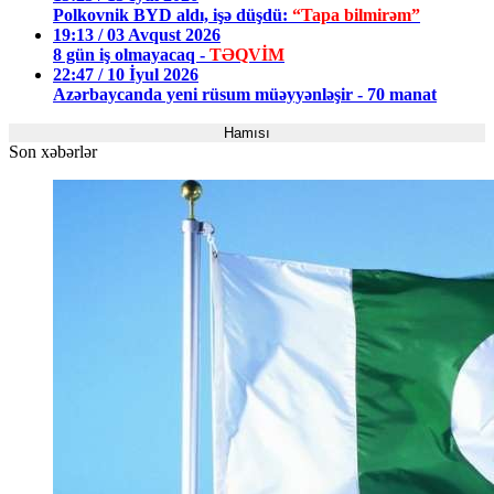
Polkovnik BYD aldı, işə düşdü:
“Tapa bilmirəm”
19:13 / 03 Avqust 2026
8 gün iş olmayacaq -
TƏQVİM
22:47 / 10 İyul 2026
Azərbaycanda yeni rüsum müəyyənləşir - 70 manat
Hamısı
Son xəbərlər