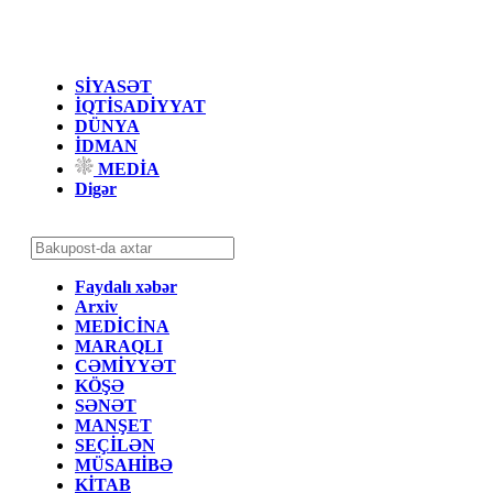
SİYASƏT
İQTİSADİYYAT
DÜNYA
İDMAN
MEDİA
Digər
Faydalı xəbər
Arxiv
MEDİCİNA
MARAQLI
CƏMİYYƏT
KÖŞƏ
SƏNƏT
MANŞET
SEÇİLƏN
MÜSAHİBƏ
KİTAB