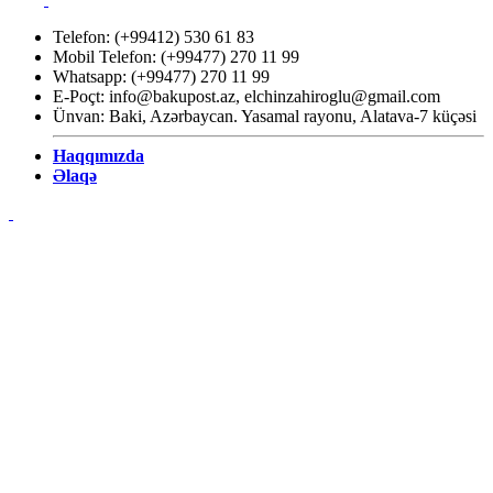
Telefon: (+99412) 530 61 83
Mobil Telefon: (+99477) 270 11 99
Whatsapp: (+99477) 270 11 99
E-Poçt:
info@bakupost.az
,
elchinzahiroglu@gmail.com
Ünvan: Baki, Azərbaycan. Yasamal rayonu, Alatava-7 küçəsi
Haqqımızda
Əlaqə