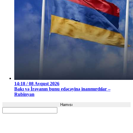
14:18 / 08 Avqust 2026
Bakı və İrəvanın bunu edəcəyinə inanmırdılar –
Rubinyan
Hamısı