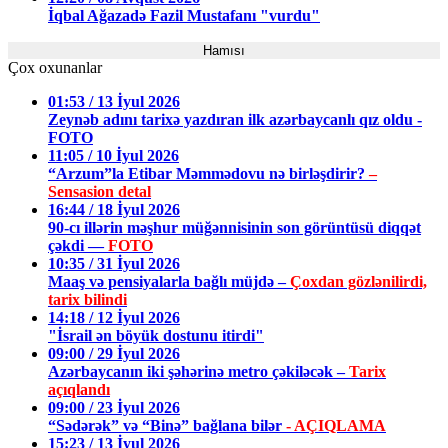
İqbal Ağazadə Fazil Mustafanı "vurdu"
Hamısı
Çox oxunanlar
01:53 / 13 İyul 2026
Zeynəb adını tarixə yazdıran ilk azərbaycanlı qız oldu -
FOTO
11:05 / 10 İyul 2026
“Arzum”la Etibar Məmmədovu nə birləşdirir?
–
Sensasion detal
16:44 / 18 İyul 2026
90-cı illərin məşhur müğənnisinin son görüntüsü diqqət
çəkdi —
FOTO
10:35 / 31 İyul 2026
Maaş və pensiyalarla bağlı müjdə –
Çoxdan gözlənilirdi,
tarix bilindi
14:18 / 12 İyul 2026
"İsrail ən böyük dostunu itirdi"
09:00 / 29 İyul 2026
Azərbaycanın iki şəhərinə metro çəkiləcək –
Tarix
açıqlandı
09:00 / 23 İyul 2026
“Sədərək” və “Binə” bağlana bilər
- AÇIQLAMA
15:23 / 13 İyul 2026