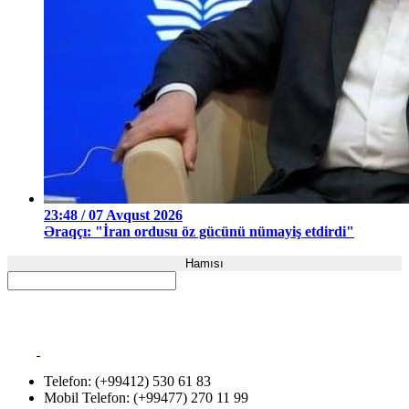
23:48 / 07 Avqust 2026
Əraqçı: "İran ordusu öz gücünü nümayiş etdirdi"
Hamısı
Telefon: (+99412) 530 61 83
Mobil Telefon: (+99477) 270 11 99