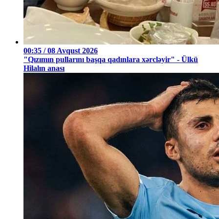
00:35 / 08 Avqust 2026
"Qızımın pullarını başqa qadınlara xərcləyir" - Ülkü
Hilalın anası