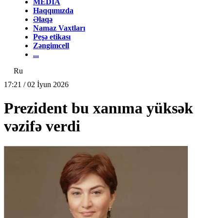
MEDİA
Haqqımızda
Əlaqə
Namaz Vaxtları
Peşə etikası
Zəngimcell
...
Ru
17:21 / 02 İyun 2026
Prezident bu xanıma yüksək
vəzifə verdi