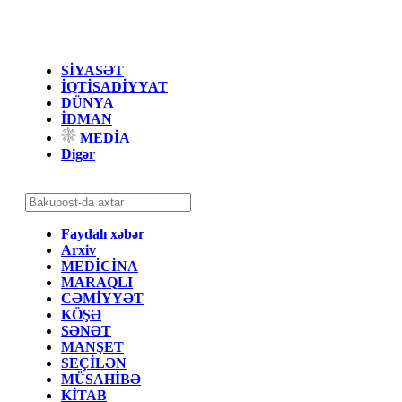
SİYASƏT
İQTİSADİYYAT
DÜNYA
İDMAN
MEDİA
Digər
Faydalı xəbər
Arxiv
MEDİCİNA
MARAQLI
CƏMİYYƏT
KÖŞƏ
SƏNƏT
MANŞET
SEÇİLƏN
MÜSAHİBƏ
KİTAB