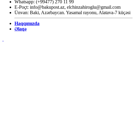
Whatsapp: (+99477) 270 11 99
E-Poçt:
info@bakupost.az
,
elchinzahiroglu@gmail.com
Ünvan: Baki, Azərbaycan. Yasamal rayonu, Alatava-7 küçəsi
Haqqımızda
Əlaqə