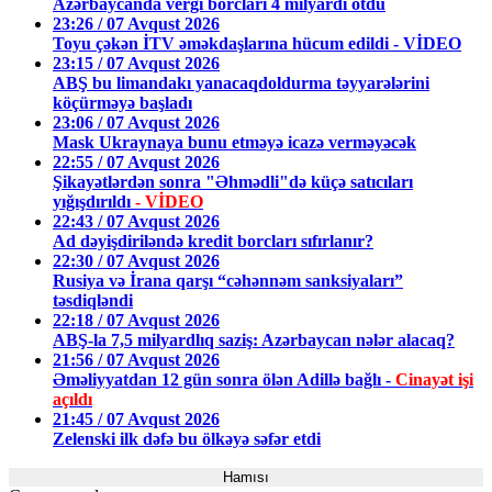
Azərbaycanda vergi borcları 4 milyardı ötdü
23:26 / 07 Avqust 2026
Toyu çəkən İTV əməkdaşlarına hücum edildi - VİDEO
23:15 / 07 Avqust 2026
ABŞ bu limandakı yanacaqdoldurma təyyarələrini
köçürməyə başladı
23:06 / 07 Avqust 2026
Mask Ukraynaya bunu etməyə icazə verməyəcək
22:55 / 07 Avqust 2026
Şikayətlərdən sonra "Əhmədli"də küçə satıcıları
yığışdırıldı
- VİDEO
22:43 / 07 Avqust 2026
Ad dəyişdiriləndə kredit borcları sıfırlanır?
22:30 / 07 Avqust 2026
Rusiya və İrana qarşı “cəhənnəm sanksiyaları”
təsdiqləndi
22:18 / 07 Avqust 2026
ABŞ-la 7,5 milyardlıq saziş: Azərbaycan nələr alacaq?
21:56 / 07 Avqust 2026
Əməliyyatdan 12 gün sonra ölən Adillə bağlı -
Cinayət işi
açıldı
21:45 / 07 Avqust 2026
Zelenski ilk dəfə bu ölkəyə səfər etdi
Hamısı