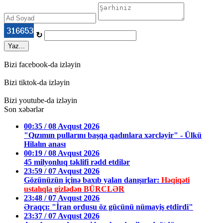
↻
Yaz...
Bizi facebook-da izləyin
Bizi tiktok-da izləyin
Bizi youtube-da izləyin
Son xəbərlər
00:35 / 08 Avqust 2026
"Qızımın pullarını başqa qadınlara xərcləyir" - Ülkü
Hilalın anası
00:19 / 08 Avqust 2026
45 milyonluq təklifi rədd etdilər
23:59 / 07 Avqust 2026
Gözünüzün içinə baxıb yalan danışırlar:
Həqiqəti
ustalıqla gizlədən BÜRCLƏR
23:48 / 07 Avqust 2026
Əraqçı: "İran ordusu öz gücünü nümayiş etdirdi"
23:37 / 07 Avqust 2026