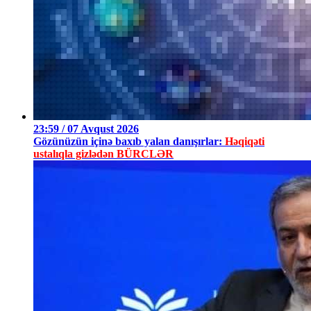
23:59 / 07 Avqust 2026
Gözünüzün içinə baxıb yalan danışırlar:
Həqiqəti
ustalıqla gizlədən BÜRCLƏR