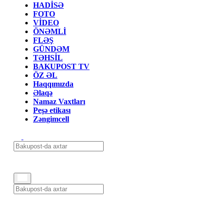
HADİSƏ
FOTO
VİDEO
ÖNƏMLİ
FLƏŞ
GÜNDƏM
TƏHSİL
BAKUPOST TV
ÖZ ƏL
Haqqımızda
Əlaqə
Namaz Vaxtları
Peşə etikası
Zəngimcell