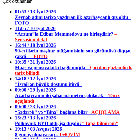
Çox oxunanlar
01:53 / 13 İyul 2026
Zeynəb adını tarixə yazdıran ilk azərbaycanlı qız oldu -
FOTO
11:05 / 10 İyul 2026
“Arzum”la Etibar Məmmədovu nə birləşdirir?
–
Sensasion detal
16:44 / 18 İyul 2026
90-cı illərin məşhur müğənnisinin son görüntüsü diqqət
çəkdi —
FOTO
10:35 / 31 İyul 2026
Maaş və pensiyalarla bağlı müjdə –
Çoxdan gözlənilirdi,
tarix bilindi
14:18 / 12 İyul 2026
"İsrail ən böyük dostunu itirdi"
09:00 / 29 İyul 2026
Azərbaycanın iki şəhərinə metro çəkiləcək –
Tarix
açıqlandı
09:00 / 23 İyul 2026
“Sədərək” və “Binə” bağlana bilər
- AÇIQLAMA
15:23 / 13 İyul 2026
Polkovnik BYD aldı, işə düşdü:
“Tapa bilmirəm”
19:13 / 03 Avqust 2026
8 gün iş olmayacaq -
TƏQVİM