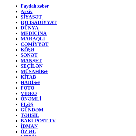
Faydalı xəbər
Arxiv
SİYASƏT
İQTİSADİYYAT
DÜNYA
MEDİCİNA
MARAQLI
CƏMİYYƏT
KÖŞƏ
SƏNƏT
MANŞET
SEÇİLƏN
MÜSAHİBƏ
KİTAB
HADİSƏ
FOTO
VİDEO
ÖNƏMLİ
FLƏŞ
GÜNDƏM
TƏHSİL
BAKUPOST TV
İDMAN
ÖZ ƏL