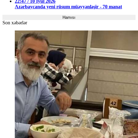
22:47 / 10 İyul 2026
Azərbaycanda yeni rüsum müəyyənləşir - 70 manat
Hamısı
Son xəbərlər