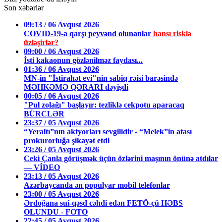
Son xəbərlər
09:13 / 06 Avqust 2026
COVID-19-a qarşı peyvənd olunanlar
hansı risklə
üzləşirlər?
09:00 / 06 Avqust 2026
İsti kakaonun gözlənilməz faydası...
01:36 / 06 Avqust 2026
MN-in "İstirahət evi"nin sabiq rəisi barəsində
MƏHKƏMƏ QƏRARI dəyişdi
00:05 / 06 Avqust 2026
"Pul zolağı" başlayır: tezliklə cekpotu aparacaq
BÜRCLƏR
23:37 / 05 Avqust 2026
“Yeraltı”nın aktyorları sevgilidir - “Melek”in atası
prokurorluğa şikayət etdi
23:26 / 05 Avqust 2026
Ceki Çanla görüşmək üçün özlərini maşının önünə atdılar
— VİDEO
23:13 / 05 Avqust 2026
Azərbaycanda ən populyar mobil telefonlar
23:00 / 05 Avqust 2026
Ərdoğana sui-qəsd cəhdi edən FETÖ-çü HƏBS
OLUNDU - FOTO
22:45 / 05 Avqust 2026