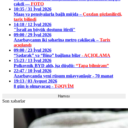
çəkdi —
FOTO
10:35 / 31 İyul 2026
Maaş və pensiyalarla bağlı müjdə –
Çoxdan gözlənilirdi,
tarix bilindi
14:18 / 12 İyul 2026
"İsrail ən böyük dostunu itirdi"
09:00 / 29 İyul 2026
Azərbaycanın iki şəhərinə metro çəkiləcək –
Tarix
açıqlandı
09:00 / 23 İyul 2026
“Sədərək” və “Binə” bağlana bilər
- AÇIQLAMA
15:23 / 13 İyul 2026
Polkovnik BYD aldı, işə düşdü:
“Tapa bilmirəm”
22:47 / 10 İyul 2026
Azərbaycanda yeni rüsum müəyyənləşir - 70 manat
19:13 / 03 Avqust 2026
8 gün iş olmayacaq -
TƏQVİM
Hamısı
Son xəbərlər