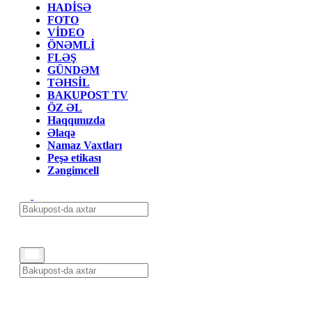
HADİSƏ
FOTO
VİDEO
ÖNƏMLİ
FLƏŞ
GÜNDƏM
TƏHSİL
BAKUPOST TV
ÖZ ƏL
Haqqımızda
Əlaqə
Namaz Vaxtları
Peşə etikası
Zəngimcell