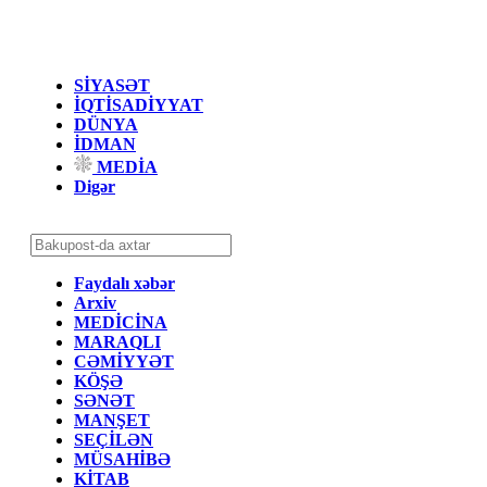
SİYASƏT
İQTİSADİYYAT
DÜNYA
İDMAN
MEDİA
Digər
Faydalı xəbər
Arxiv
MEDİCİNA
MARAQLI
CƏMİYYƏT
KÖŞƏ
SƏNƏT
MANŞET
SEÇİLƏN
MÜSAHİBƏ
KİTAB