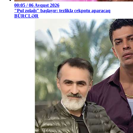
00:05 / 06 Avqust 2026
"Pul zolağı" başlayır: tezliklə cekpotu aparacaq
BÜRCLƏR