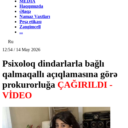
MEDİA
Haqqımızda
Əlaqə
Namaz Vaxtları
Peşə etikası
Zəngimcell
...
Ru
12:54 / 14 May 2026
Psixoloq dindarlarla bağlı
qalmaqallı açıqlamasına görə
prokurorluğa
ÇAĞIRILDI -
VİDEO