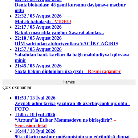
Dəniz blokadası: 48 gəmi kursunu dəyişməyə məcbur
oldu
22:32 / 05 Avqust 2026
Mal əti bahalaşdı -
VİDEO
22:17 / 05 Avqust 2026
Bakıda məsciddə yanğın: Xəsarət alanlar...
22:10 / 05 Avqust 2026
DİM sədrindən abituriyentlərə VACİB ÇAĞIRIŞ
21:57 / 05 Avqust 2026
Sabahdan bank kartları ilə bağlı məhdudiyyət qüvvəyə
minir
21:45 / 05 Avqust 2026
Saxta həkim diplomları üzə çıxdı –
Rəsmi rəqəmlər
Hamısı
Çox oxunanlar
01:53 / 13 İyul 2026
Zeynəb adını tarixə yazdıran ilk azərbaycanlı qız oldu -
FOTO
11:05 / 10 İyul 2026
“Arzum”la Etibar Məmmədovu nə birləşdirir?
–
Sensasion detal
16:44 / 18 İyul 2026
90-cı illərin məşhur müğənnisinin son görüntüsü diqqət