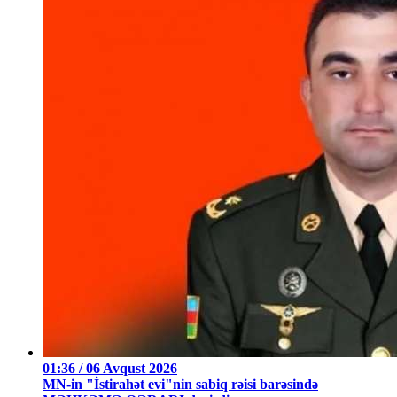
01:36 / 06 Avqust 2026
MN-in "İstirahət evi"nin sabiq rəisi barəsində