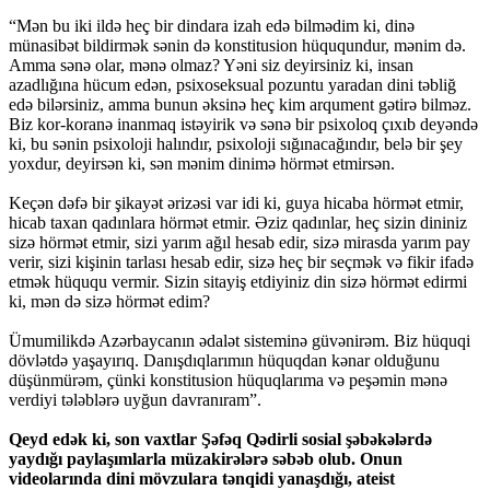
“Mən bu iki ildə heç bir dindara izah edə bilmədim ki, dinə
münasibət bildirmək sənin də konstitusion hüququndur, mənim də.
Amma sənə olar, mənə olmaz? Yəni siz deyirsiniz ki, insan
azadlığına hücum edən, psixoseksual pozuntu yaradan dini təbliğ
edə bilərsiniz, amma bunun əksinə heç kim arqument gətirə bilməz.
Biz kor-koranə inanmaq istəyirik və sənə bir psixoloq çıxıb deyəndə
ki, bu sənin psixoloji halındır, psixoloji sığınacağındır, belə bir şey
yoxdur, deyirsən ki, sən mənim dinimə hörmət etmirsən.
Keçən dəfə bir şikayət ərizəsi var idi ki, guya hicaba hörmət etmir,
hicab taxan qadınlara hörmət etmir. Əziz qadınlar, heç sizin dininiz
sizə hörmət etmir, sizi yarım ağıl hesab edir, sizə mirasda yarım pay
verir, sizi kişinin tarlası hesab edir, sizə heç bir seçmək və fikir ifadə
etmək hüququ vermir. Sizin sitayiş etdiyiniz din sizə hörmət edirmi
ki, mən də sizə hörmət edim?
Ümumilikdə Azərbaycanın ədalət sisteminə güvənirəm. Biz hüquqi
dövlətdə yaşayırıq. Danışdıqlarımın hüquqdan kənar olduğunu
düşünmürəm, çünki konstitusion hüquqlarıma və peşəmin mənə
verdiyi tələblərə uyğun davranıram”.
Qeyd edək ki, son vaxtlar Şəfəq Qədirli sosial şəbəkələrdə
yaydığı paylaşımlarla müzakirələrə səbəb olub. Onun
videolarında dini mövzulara tənqidi yanaşdığı, ateist