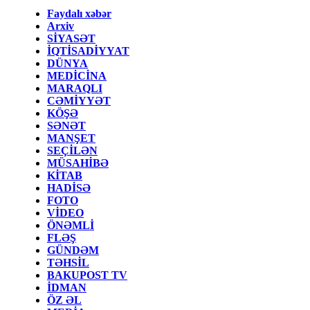
Faydalı xəbər
Arxiv
SİYASƏT
İQTİSADİYYAT
DÜNYA
MEDİCİNA
MARAQLI
CƏMİYYƏT
KÖŞƏ
SƏNƏT
MANŞET
SEÇİLƏN
MÜSAHİBƏ
KİTAB
HADİSƏ
FOTO
VİDEO
ÖNƏMLİ
FLƏŞ
GÜNDƏM
TƏHSİL
BAKUPOST TV
İDMAN
ÖZ ƏL