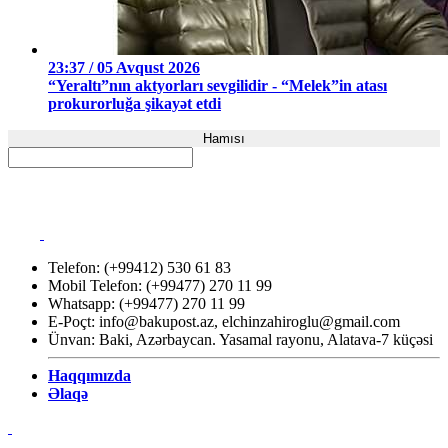
23:37 / 05 Avqust 2026
“Yeraltı”nın aktyorları sevgilidir - “Melek”in atası
prokurorluğa şikayət etdi
Hamısı
Telefon: (+99412) 530 61 83
Mobil Telefon: (+99477) 270 11 99
Whatsapp: (+99477) 270 11 99
E-Poçt:
info@bakupost.az
,
elchinzahiroglu@gmail.com
Ünvan: Baki, Azərbaycan. Yasamal rayonu, Alatava-7 küçəsi
Haqqımızda
Əlaqə