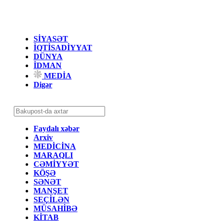
SİYASƏT
İQTİSADİYYAT
DÜNYA
İDMAN
MEDİA
Digər
Faydalı xəbər
Arxiv
MEDİCİNA
MARAQLI
CƏMİYYƏT
KÖŞƏ
SƏNƏT
MANŞET
SEÇİLƏN
MÜSAHİBƏ
KİTAB