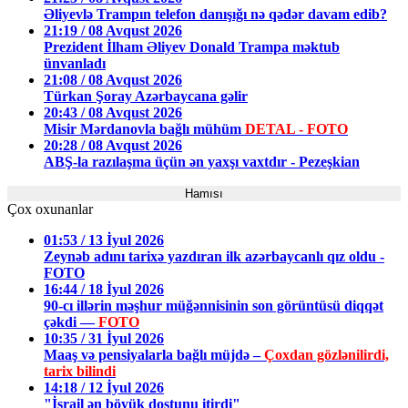
Əliyevlə Trampın telefon danışığı nə qədər davam edib?
21:19 / 08 Avqust 2026
Prezident İlham Əliyev Donald Trampa məktub
ünvanladı
21:08 / 08 Avqust 2026
Türkan Şoray Azərbaycana gəlir
20:43 / 08 Avqust 2026
Misir Mərdanovla bağlı mühüm
DETAL - FOTO
20:28 / 08 Avqust 2026
ABŞ-la razılaşma üçün ən yaxşı vaxtdır - Pezeşkian
Hamısı
Çox oxunanlar
01:53 / 13 İyul 2026
Zeynəb adını tarixə yazdıran ilk azərbaycanlı qız oldu -
FOTO
16:44 / 18 İyul 2026
90-cı illərin məşhur müğənnisinin son görüntüsü diqqət
çəkdi —
FOTO
10:35 / 31 İyul 2026
Maaş və pensiyalarla bağlı müjdə –
Çoxdan gözlənilirdi,
tarix bilindi
14:18 / 12 İyul 2026
"İsrail ən böyük dostunu itirdi"