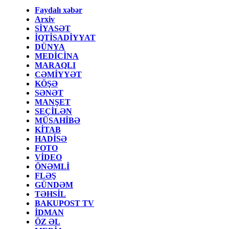
Faydalı xəbər
Arxiv
SİYASƏT
İQTİSADİYYAT
DÜNYA
MEDİCİNA
MARAQLI
CƏMİYYƏT
KÖŞƏ
SƏNƏT
MANŞET
SEÇİLƏN
MÜSAHİBƏ
KİTAB
HADİSƏ
FOTO
VİDEO
ÖNƏMLİ
FLƏŞ
GÜNDƏM
TƏHSİL
BAKUPOST TV
İDMAN
ÖZ ƏL