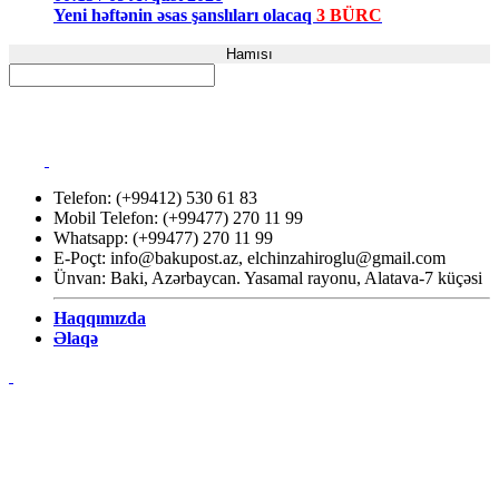
Yeni həftənin əsas şanslıları olacaq
3 BÜRC
Hamısı
Telefon: (+99412) 530 61 83
Mobil Telefon: (+99477) 270 11 99
Whatsapp: (+99477) 270 11 99
E-Poçt:
info@bakupost.az
,
elchinzahiroglu@gmail.com
Ünvan: Baki, Azərbaycan. Yasamal rayonu, Alatava-7 küçəsi
Haqqımızda
Əlaqə