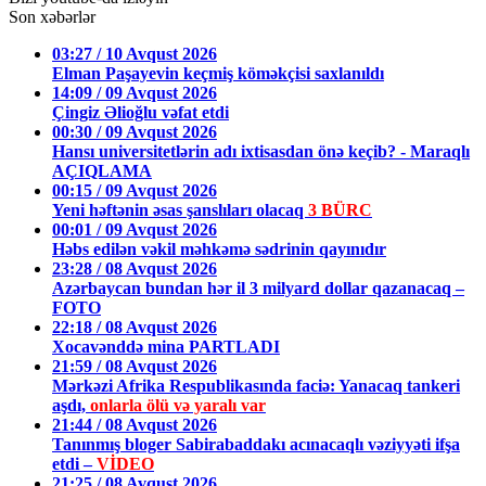
Son xəbərlər
03:27 / 10 Avqust 2026
Elman Paşayevin keçmiş köməkçisi saxlanıldı
14:09 / 09 Avqust 2026
Çingiz Əlioğlu vəfat etdi
00:30 / 09 Avqust 2026
Hansı universitetlərin adı ixtisasdan önə keçib? - Maraqlı
AÇIQLAMA
00:15 / 09 Avqust 2026
Yeni həftənin əsas şanslıları olacaq
3 BÜRC
00:01 / 09 Avqust 2026
Həbs edilən vəkil məhkəmə sədrinin qayınıdır
23:28 / 08 Avqust 2026
Azərbaycan bundan hər il 3 milyard dollar qazanacaq –
FOTO
22:18 / 08 Avqust 2026
Xocavənddə mina PARTLADI
21:59 / 08 Avqust 2026
Mərkəzi Afrika Respublikasında faciə: Yanacaq tankeri
aşdı,
onlarla ölü və yaralı var
21:44 / 08 Avqust 2026
Tanınmış bloger Sabirabaddakı acınacaqlı vəziyyəti ifşa
etdi –
VİDEO
21:25 / 08 Avqust 2026