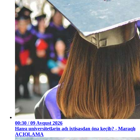
00:30 / 09 Avqust 2026
Hansı universitetlərin adı ixtisasdan önə keçib? - Maraqlı
AÇIQLAMA