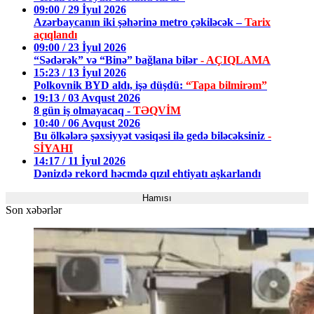
09:00 / 29 İyul 2026
Azərbaycanın iki şəhərinə metro çəkiləcək –
Tarix
açıqlandı
09:00 / 23 İyul 2026
“Sədərək” və “Binə” bağlana bilər
- AÇIQLAMA
15:23 / 13 İyul 2026
Polkovnik BYD aldı, işə düşdü:
“Tapa bilmirəm”
19:13 / 03 Avqust 2026
8 gün iş olmayacaq -
TƏQVİM
10:40 / 06 Avqust 2026
Bu ölkələrə şəxsiyyət vəsiqəsi ilə gedə biləcəksiniz
-
SİYAHI
14:17 / 11 İyul 2026
Dənizdə rekord həcmdə qızıl ehtiyatı aşkarlandı
Hamısı
Son xəbərlər