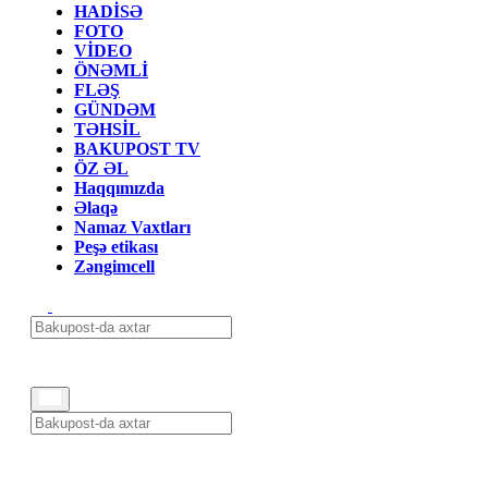
HADİSƏ
FOTO
VİDEO
ÖNƏMLİ
FLƏŞ
GÜNDƏM
TƏHSİL
BAKUPOST TV
ÖZ ƏL
Haqqımızda
Əlaqə
Namaz Vaxtları
Peşə etikası
Zəngimcell