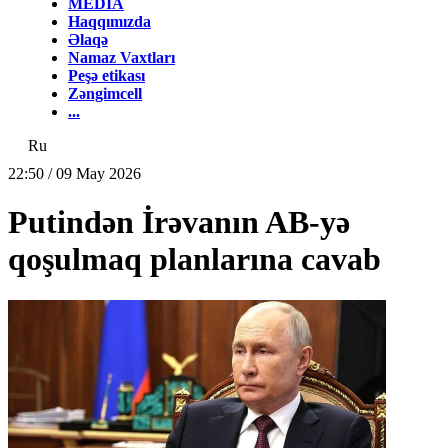
MEDİA
Haqqımızda
Əlaqə
Namaz Vaxtları
Peşə etikası
Zəngimcell
...
Ru
22:50 / 09 May 2026
Putindən İrəvanın AB-yə
qoşulmaq planlarına cavab