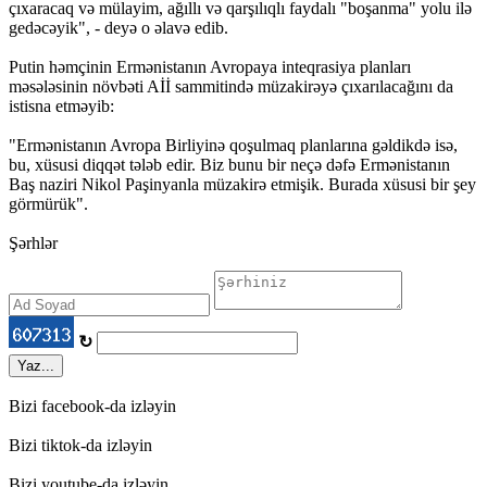
çıxaracaq və mülayim, ağıllı və qarşılıqlı faydalı "boşanma" yolu ilə
gedəcəyik", - deyə o əlavə edib.
Putin həmçinin Ermənistanın Avropaya inteqrasiya planları
məsələsinin növbəti Aİİ sammitində müzakirəyə çıxarılacağını da
istisna etməyib:
"Ermənistanın Avropa Birliyinə qoşulmaq planlarına gəldikdə isə,
bu, xüsusi diqqət tələb edir. Biz bunu bir neçə dəfə Ermənistanın
Baş naziri Nikol Paşinyanla müzakirə etmişik. Burada xüsusi bir şey
görmürük".
Şərhlər
↻
Yaz...
Bizi facebook-da izləyin
Bizi tiktok-da izləyin
Bizi youtube-da izləyin