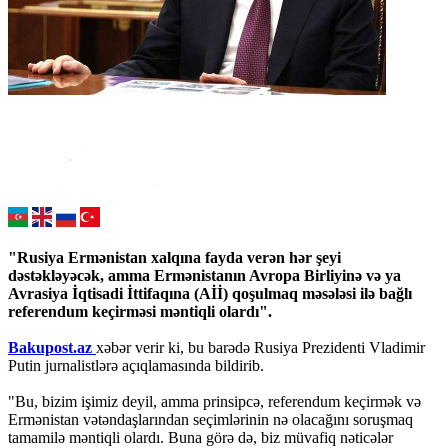
"Rusiya Ermənistan xalqına fayda verən hər şeyi
dəstəkləyəcək, amma Ermənistanın Avropa Birliyinə və ya
Avrasiya İqtisadi İttifaqına (Aİİ) qoşulmaq məsələsi ilə bağlı
referendum keçirməsi məntiqli olardı".
Bakupost.az
xəbər verir ki, bu barədə Rusiya Prezidenti Vladimir
Putin jurnalistlərə açıqlamasında bildirib.
"Bu, bizim işimiz deyil, amma prinsipcə, referendum keçirmək və
Ermənistan vətəndaşlarından seçimlərinin nə olacağını soruşmaq
tamamilə məntiqli olardı. Buna görə də, biz müvafiq nəticələr