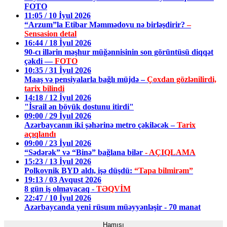
FOTO
11:05 / 10 İyul 2026
“Arzum”la Etibar Məmmədovu nə birləşdirir?
–
Sensasion detal
16:44 / 18 İyul 2026
90-cı illərin məşhur müğənnisinin son görüntüsü diqqət
çəkdi —
FOTO
10:35 / 31 İyul 2026
Maaş və pensiyalarla bağlı müjdə –
Çoxdan gözlənilirdi,
tarix bilindi
14:18 / 12 İyul 2026
"İsrail ən böyük dostunu itirdi"
09:00 / 29 İyul 2026
Azərbaycanın iki şəhərinə metro çəkiləcək –
Tarix
açıqlandı
09:00 / 23 İyul 2026
“Sədərək” və “Binə” bağlana bilər
- AÇIQLAMA
15:23 / 13 İyul 2026
Polkovnik BYD aldı, işə düşdü:
“Tapa bilmirəm”
19:13 / 03 Avqust 2026
8 gün iş olmayacaq -
TƏQVİM
22:47 / 10 İyul 2026
Azərbaycanda yeni rüsum müəyyənləşir - 70 manat
Hamısı