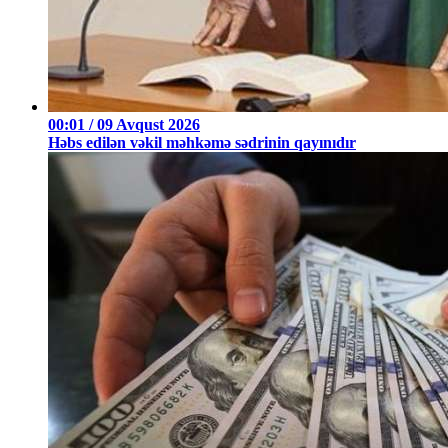
00:01 / 09 Avqust 2026
Həbs edilən vəkil məhkəmə sədrinin qayınıdır