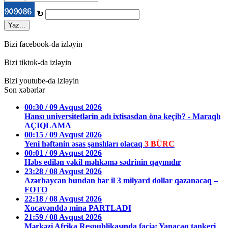
↻
Yaz...
Bizi facebook-da izləyin
Bizi tiktok-da izləyin
Bizi youtube-da izləyin
Son xəbərlər
00:30 / 09 Avqust 2026
Hansı universitetlərin adı ixtisasdan önə keçib? - Maraqlı
AÇIQLAMA
00:15 / 09 Avqust 2026
Yeni həftənin əsas şanslıları olacaq
3 BÜRC
00:01 / 09 Avqust 2026
Həbs edilən vəkil məhkəmə sədrinin qayınıdır
23:28 / 08 Avqust 2026
Azərbaycan bundan hər il 3 milyard dollar qazanacaq –
FOTO
22:18 / 08 Avqust 2026
Xocavənddə mina PARTLADI
21:59 / 08 Avqust 2026
Mərkəzi Afrika Respublikasında faciə: Yanacaq tankeri