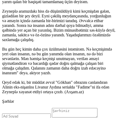
yarım qalan bir həqiqəti tamamlamaq üçün deyirəm.
Zeyneplə aramızdakı hiss də düşünüldüyü kimi keçmişdən gələn,
gizlədilən bir şey deyil. Eyni çəkiliş meydançasında, yorğunluğun
və əməyin içində zamanla bir-birimizi tanıdıq. Əvvəlcə etibar
yarandı. Sonra isə insanın adını dərhal qoya bilmədiyi, amma
qəlbində yer açan bir yaxınlıq. Bizim münasibətimiz səs-küylə deyil,
zamanla, sakitcə və öz-özünə yarandı. Yaşadıqlarımızı özəlimizdə
saxlamağa çalışdıq.
Bu gün heç kimin daha çox üzülməsini istəmirəm. Nə keçmişimdə
yeri olan insanın, nə bu gün yanımda olan insanın, nə də bizi
sevənlərin. Mən həmişə keçmişi unutmayan, verilən əməyi
qiymətləndirən və bacardığı qədər doğru qalmağa çalışan biri
olmağa çalışdım. Qalanını zamanın daha doğru izah edəcəyinə
inanıram" deyə, aktyor yazıb.
Qeyd edək ki, bir müddət əvvəl "Gökhan" obrazını canlandıran
Alinin eks-nişanlısı Livanur Aydına serialda "Fadime"ni ifa edən
Zeyneplə xəyanət etdiyi ortaya çıxıb. (Axşam.az)
Şərhlər