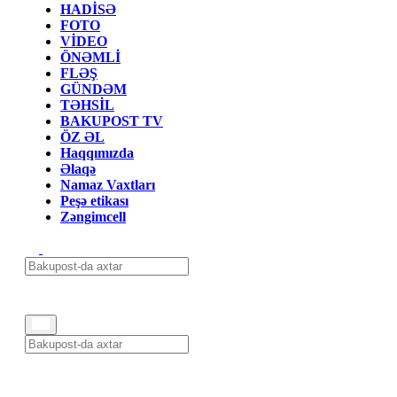
HADİSƏ
FOTO
VİDEO
ÖNƏMLİ
FLƏŞ
GÜNDƏM
TƏHSİL
BAKUPOST TV
ÖZ ƏL
Haqqımızda
Əlaqə
Namaz Vaxtları
Peşə etikası
Zəngimcell