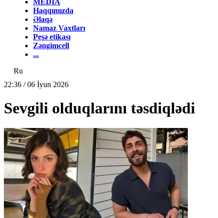
MEDİA
Haqqımızda
Əlaqə
Namaz Vaxtları
Peşə etikası
Zəngimcell
...
Ru
22:36 / 06 İyun 2026
Sevgili olduqlarını təsdiqlədi