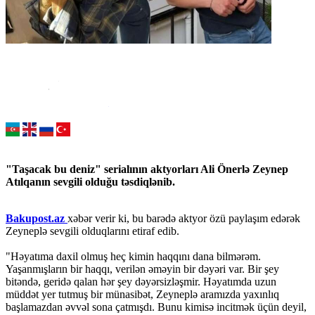
"Taşacak bu deniz" serialının aktyorları Ali Önerlə Zeynep
Atılqanın sevgili olduğu təsdiqlənib.
Bakupost.az
xəbər verir ki, bu barədə aktyor özü paylaşım edərək
Zeyneplə sevgili olduqlarını etiraf edib.
"Həyatıma daxil olmuş heç kimin haqqını dana bilmərəm.
Yaşanmışların bir haqqı, verilən əməyin bir dəyəri var. Bir şey
bitəndə, geridə qalan hər şey dəyərsizləşmir. Həyatımda uzun
müddət yer tutmuş bir münasibət, Zeyneplə aramızda yaxınlıq
başlamazdan əvvəl sona çatmışdı. Bunu kimisə incitmək üçün deyil,