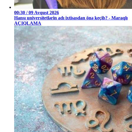
00:30 / 09 Avqust 2026
Hansı universitetlərin adı ixtisasdan önə keçib? - Maraqlı
AÇIQLAMA