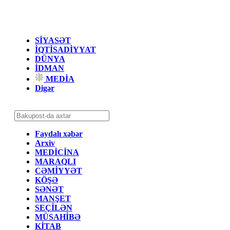
SİYASƏT
İQTİSADİYYAT
DÜNYA
İDMAN
MEDİA
Digər
Faydalı xəbər
Arxiv
MEDİCİNA
MARAQLI
CƏMİYYƏT
KÖŞƏ
SƏNƏT
MANŞET
SEÇİLƏN
MÜSAHİBƏ
KİTAB