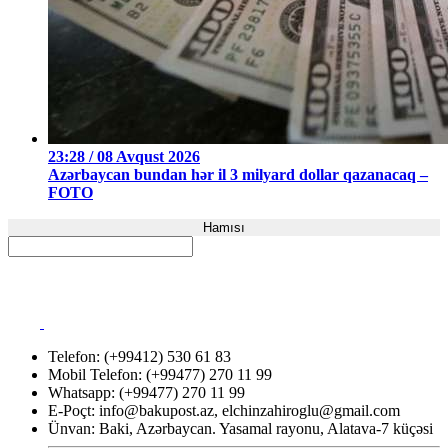
23:28 / 08 Avqust 2026
Azərbaycan bundan hər il 3 milyard dollar qazanacaq –
FOTO
Hamısı
Telefon: (+99412) 530 61 83
Mobil Telefon: (+99477) 270 11 99
Whatsapp: (+99477) 270 11 99
E-Poçt:
info@bakupost.az
,
elchinzahiroglu@gmail.com
Ünvan: Baki, Azərbaycan. Yasamal rayonu, Alatava-7 küçəsi