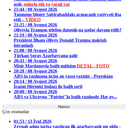
aşdı,
onlarla ölü və yaralı var
21:44 / 08 Avqust 2026
Tanınmış bloger Sabirabaddakı acınacaqlı vəziyyəti ifşa
etdi –
VİDEO
21:25 / 08 Avqust 2026
Əliyevlə Trampın telefon danışığı nə qədər davam edib?
21:19 / 08 Avqust 2026
Prezident İlham Əliyev Donald Trampa məktub
ünvanladı
21:08 / 08 Avqust 2026
Türkan Şoray Azərbaycana gəlir
20:43 / 08 Avqust 2026
Misir Mərdanovla bağlı mühüm
DETAL - FOTO
20:28 / 08 Avqust 2026
ABŞ-la razılaşma üçün ən yaxşı vaxtdır - Pezeşkian
20:14 / 08 Avqust 2026
İranın Hörmüz boğazı ilə bağlı şərti
20:00 / 08 Avqust 2026
ABŞ və Ukrayna "Patriot"la bağlı razılaşdı: Hər ay...
Hamısı
Çox oxunanlar
01:53 / 13 İyul 2026
Zeynəb adını tarixə yazdıran ilk azərbaycanlı qız oldu -