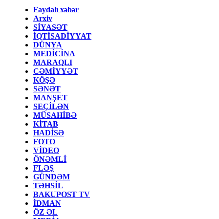
Faydalı xəbər
Arxiv
SİYASƏT
İQTİSADİYYAT
DÜNYA
MEDİCİNA
MARAQLI
CƏMİYYƏT
KÖŞƏ
SƏNƏT
MANŞET
SEÇİLƏN
MÜSAHİBƏ
KİTAB
HADİSƏ
FOTO
VİDEO
ÖNƏMLİ
FLƏŞ
GÜNDƏM
TƏHSİL
BAKUPOST TV
İDMAN
ÖZ ƏL