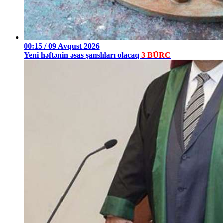
00:15 / 09 Avqust 2026
Yeni həftənin əsas şanslıları olacaq
3 BÜRC