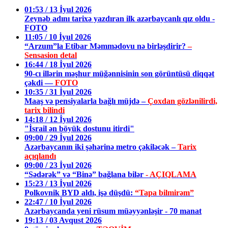
01:53 / 13 İyul 2026
Zeynəb adını tarixə yazdıran ilk azərbaycanlı qız oldu -
FOTO
11:05 / 10 İyul 2026
“Arzum”la Etibar Məmmədovu nə birləşdirir?
–
Sensasion detal
16:44 / 18 İyul 2026
90-cı illərin məşhur müğənnisinin son görüntüsü diqqət
çəkdi —
FOTO
10:35 / 31 İyul 2026
Maaş və pensiyalarla bağlı müjdə –
Çoxdan gözlənilirdi,
tarix bilindi
14:18 / 12 İyul 2026
"İsrail ən böyük dostunu itirdi"
09:00 / 29 İyul 2026
Azərbaycanın iki şəhərinə metro çəkiləcək –
Tarix
açıqlandı
09:00 / 23 İyul 2026
“Sədərək” və “Binə” bağlana bilər
- AÇIQLAMA
15:23 / 13 İyul 2026
Polkovnik BYD aldı, işə düşdü:
“Tapa bilmirəm”
22:47 / 10 İyul 2026
Azərbaycanda yeni rüsum müəyyənləşir - 70 manat
19:13 / 03 Avqust 2026