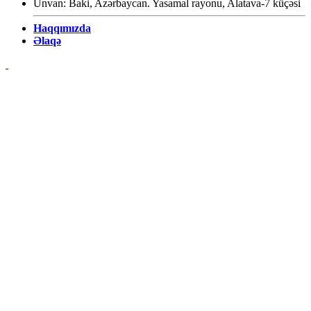
Ünvan: Baki, Azərbaycan. Yasamal rayonu, Alatava-7 küçəsi
Haqqımızda
Əlaqə