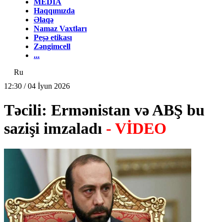
MEDİA
Haqqımızda
Əlaqə
Namaz Vaxtları
Peşə etikası
Zəngimcell
...
Ru
12:30 / 04 İyun 2026
Təcili: Ermənistan və ABŞ bu
sazişi imzaladı
- VİDEO