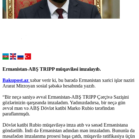
Ermənistan-ABŞ TRIPP müqaviləsi imzalayıb.
Bakupost.az
xəbər verir ki, bu barədə Ermənistan xarici işlər naziri
Ararat Mirzoyan sosial şəbəkə hesabında yazıb.
“Bir neçə saniyə əvvəl Ermənistan-ABŞ TRIPP Çərçivə Sazişini
gözlərinizin qarşısında imzaladım. Yadınızdadırsa, bir neçə gün
əvvəl mən və ABŞ Dövlət katibi Marko Rubio tərəfindən
paraflanmışdı.
Dövlət katibi Rubio müqaviləyə imza atıb və sənəd Ermənistana
göndərilib. İndi də Ermənistan adından mən imzaladım. Bununla da
məsafədən imzalanma prosesi başa çatdı, müqavilə ratifikasiya üçün