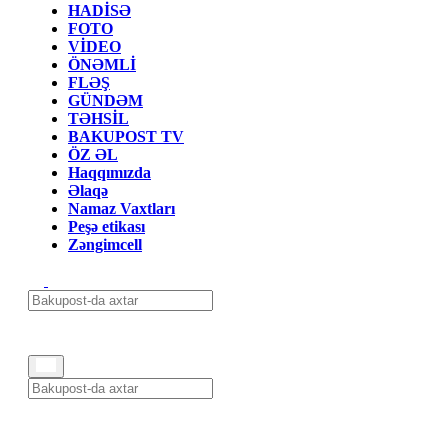
HADİSƏ
FOTO
VİDEO
ÖNƏMLİ
FLƏŞ
GÜNDƏM
TƏHSİL
BAKUPOST TV
ÖZ ƏL
Haqqımızda
Əlaqə
Namaz Vaxtları
Peşə etikası
Zəngimcell