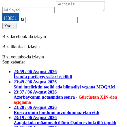
↻
Yaz...
Bizi facebook-da izləyin
Bizi tiktok-da izləyin
Bizi youtube-da izləyin
Son xəbərlər
23:59 / 06 Avqust 2026
İranda partlayış səsləri eşidildi
23:49 / 06 Avqust 2026
Süni intellektin təqlid edə bilmədiyi yeganə MƏQAM
23:37 / 06 Avqust 2026
Azərbaycanın notasından sonra -
Gürcüstan XİN-dən
açıqlama
23:28 / 06 Avqust 2026
Rusiya onun fondunu arzuolunmaz elan etdi
23:19 / 06 Avqust 2026
Zaqatalada müəmmalı ölüm: Qadın evində ölü tapıldı