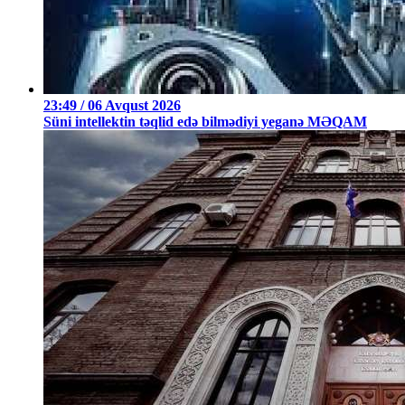
23:49 / 06 Avqust 2026
Süni intellektin təqlid edə bilmədiyi yeganə MƏQAM