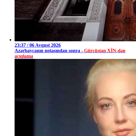
23:37 / 06 Avqust 2026
Azərbaycanın notasından sonra -
Gürcüstan XİN-dən
açıqlama