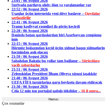
23:01 / 06 Avqust 2026
Suriyada partlayış olub: ölən və yaralananlar var
22:52 / 06 Avqust 2026
Uşaqlar üçün internetdə yeni dövr başlayır –
Qaydalar
sərtləşdirilir
22:41 / 06 Avqust 2026
Tramp kəşfiyyat rəsmiləri ilə görüş keçirdi
22:28 / 06 Avqust 2026
Dənizdə batan qardaşlardan biri Azərbaycan çempionu
imiş
22:15 / 06 Avqust 2026
Hörmüz boğazından keçid üçün xidmət haqqı xidmətlərin
həcmindən asılı olacaq
21:59 / 06 Avqust 2026
Sabahdan Bakıda bu yollar tam bağlanır –
Sürücülərə
vacib xəbərdarlıq
21:51 / 06 Avqust 2026
Zelenskidən Prezident İlham Əliyevə xüsusi təşəkkür
21:40 / 06 Avqust 2026
UEFA FİFA turnirlərinə qarşı boykotu davam etdirəcək
21:30 / 06 Avqust 2026
Çölə 12 min ton portağal qabığı tökdülər –
16 il sonra...
Hamısı
Çox oxunanlar