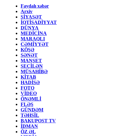
Faydalı xəbər
Arxiv
SİYASƏT
İQTİSADİYYAT
DÜNYA
MEDİCİNA
MARAQLI
CƏMİYYƏT
KÖŞƏ
SƏNƏT
MANŞET
SEÇİLƏN
MÜSAHİBƏ
KİTAB
HADİSƏ
FOTO
VİDEO
ÖNƏMLİ
FLƏŞ
GÜNDƏM
TƏHSİL
BAKUPOST TV
İDMAN
ÖZ ƏL