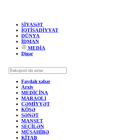
SİYASƏT
İQTİSADİYYAT
DÜNYA
İDMAN
MEDİA
Digər
Faydalı xəbər
Arxiv
MEDİCİNA
MARAQLI
CƏMİYYƏT
KÖŞƏ
SƏNƏT
MANŞET
SEÇİLƏN
MÜSAHİBƏ
KİTAB