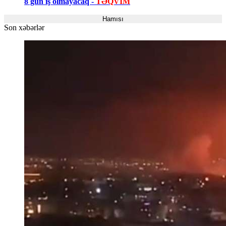
8 gün iş olmayacaq -
TƏQVİM
Hamısı
Son xəbərlər